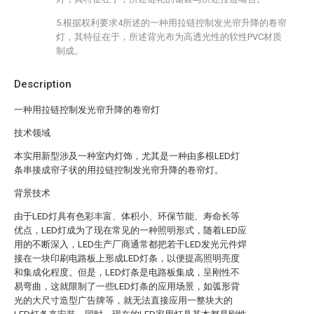
5.根据权利要求4所述的一种用拉链控制发光帘升降的卷帘
灯，其特征在于，所述背光布为高透光性的软性PVC材质
制成。
Description
一种用拉链控制发光帘升降的卷帘灯
技术领域
本实用新型涉及一种室内灯饰，尤其是一种由多根LED灯
条串接成帘子状的用拉链控制发光帘升降的卷帘灯。
背景技术
由于LED灯具有色彩丰富、体积小、环保节能、寿命长等
优点，LED灯成为了现在常见的一种照明形式，随着LED应
用的不断深入，LED生产厂商通常都把若干LED发光元件焊
接在一块印刷电路板上形成LED灯条，以便提高照明亮度
和集成化程度。但是，LED灯条是电路板集成，呈刚性不
易弯曲，这就限制了一些LED灯条的应用场景，如弧形背
光的大尺寸造型广告牌等，就无法直接应用一整块大的