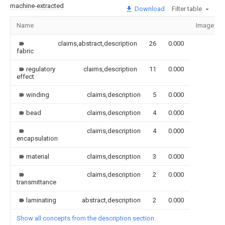
machine-extracted
Download
Filter table
Name
Image
claims,abstract,description
26
0.000
fabric
regulatory
claims,description
11
0.000
effect
winding
claims,description
5
0.000
bead
claims,description
4
0.000
claims,description
4
0.000
encapsulation
material
claims,description
3
0.000
claims,description
2
0.000
transmittance
laminating
abstract,description
2
0.000
Show all concepts from the description section