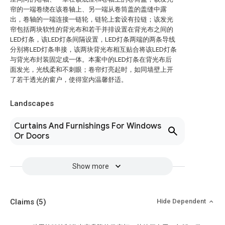
帘的一端卷绕在该卷轴上、另一端从卷筒盖的盖缝中露
出，卷轴的一端连接一链轮，链轮上套设有拉链；该发光
帘包括两块软性的背光布和若干并排设置在背光布之间的
LED灯条，该LED灯条间隔设置，LED灯条两端的两条导线
分别将LED灯条串接，该两块背光布相互贴合将该LED灯条
与背光布封装固定成一体。本案中的LED灯条在背光布后
面发光，光线柔和不刺眼；卷帘灯亮起时，如同墙壁上开
了若干透光的窗户，使得室内温馨舒适。
Landscapes
Curtains And Furnishings For Windows
Or Doors
Show more
Claims
(5)
Hide Dependent