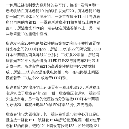
一种用拉链控制发光帘升降的卷帘灯，包括一卷筒10和一
卷绕收纳在所述卷筒10中的软性发光帘20，所述卷筒10包
括一固定在墙体上的底座11、一设置在底座11上且与该底
座11同向的卷轴12、一罩在所述底座11和卷轴12上的卷筒
盖13，所述发光帘20的一端卷绕在所述卷轴12上、另一端
从卷筒盖13的盖缝中露出。
所述发光帘20包括两块软性的背光布21和若干并排设置在
背光布之间的LED灯条22，所述LED灯条22间隔设置，LED
灯条22两端的两条导线23分别将LED灯条22串接，所述两
块背光布21相互贴合将所述LED灯条22与背光布21封装固
定成一体。所述背光布21为高透光性的软性PVC材质制
成，所述LED灯条22是条状电路板，每一条电路板上间隔
设置若干LED贴片221或若干LED灯珠。
所述卷筒10的底座11上还设置有一稳压电源30，所述稳压
电源30位于所述卷轴12的一侧，所述稳压电源30一端的插
头连接市电、另一端的低压输出分别连接LED灯条22两端
的导线23，该稳压电源30给LED灯条22提供发光电源。
所述卷轴12为圆柱形，其一端从卷筒盖13的中心开口穿出
且连接一链轮121，该链轮121与所述稳压电源30相对位于
卷轴12的两侧。链轮121上套设有拉链122，所述链轮121