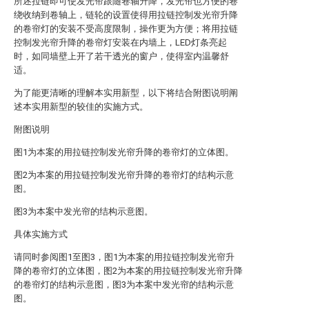
所述拉链即可使发光帘跟随卷轴升降，发光帘也方便的卷
绕收纳到卷轴上，链轮的设置使得用拉链控制发光帘升降
的卷帘灯的安装不受高度限制，操作更为方便；将用拉链
控制发光帘升降的卷帘灯安装在内墙上，LED灯条亮起
时，如同墙壁上开了若干透光的窗户，使得室内温馨舒
适。
为了能更清晰的理解本实用新型，以下将结合附图说明阐
述本实用新型的较佳的实施方式。
附图说明
图1为本案的用拉链控制发光帘升降的卷帘灯的立体图。
图2为本案的用拉链控制发光帘升降的卷帘灯的结构示意
图。
图3为本案中发光帘的结构示意图。
具体实施方式
请同时参阅图1至图3，图1为本案的用拉链控制发光帘升
降的卷帘灯的立体图，图2为本案的用拉链控制发光帘升降
的卷帘灯的结构示意图，图3为本案中发光帘的结构示意
图。