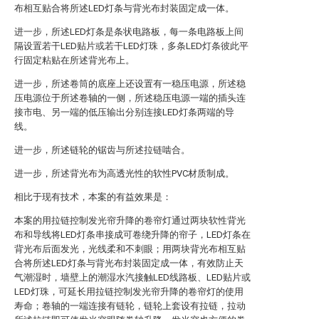
布相互贴合将所述LED灯条与背光布封装固定成一体。
进一步，所述LED灯条是条状电路板，每一条电路板上间
隔设置若干LED贴片或若干LED灯珠，多条LED灯条彼此平
行固定粘贴在所述背光布上。
进一步，所述卷筒的底座上还设置有一稳压电源，所述稳
压电源位于所述卷轴的一侧，所述稳压电源一端的插头连
接市电、另一端的低压输出分别连接LED灯条两端的导
线。
进一步，所述链轮的锯齿与所述拉链啮合。
进一步，所述背光布为高透光性的软性PVC材质制成。
相比于现有技术，本案的有益效果是：
本案的用拉链控制发光帘升降的卷帘灯通过两块软性背光
布和导线将LED灯条串接成可卷绕升降的帘子，LED灯条在
背光布后面发光，光线柔和不刺眼；用两块背光布相互贴
合将所述LED灯条与背光布封装固定成一体，有效防止天
气潮湿时，墙壁上的潮湿水汽接触LED线路板、LED贴片或
LED灯珠，可延长用拉链控制发光帘升降的卷帘灯的使用
寿命；卷轴的一端连接有链轮，链轮上套设有拉链，拉动