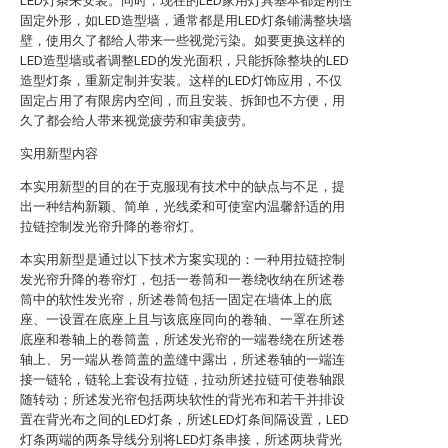
LED灯条来安装。同时，现在的LED家用灯具基本都是刚性
固定外形，如LED造型墙，通常都是用LED灯条铺满整块墙
壁，使用久了都给人带来一些视觉污染。如要更换这样的
LED造型墙或者调整LED的发光面积，只能拆除整块的LED
造型灯条，重新定制并安装。这样的LED灯饰应用，不仅
固定占用了有限房内空间，而且安装、拆卸也不方便，用
久了都会给人带来视觉疲劳和审美疲劳。
实用新型内容
本实用新型的目的在于克服现有技术中的缺点与不足，提
出一种结构新颖、简单，光线柔和可使室内温馨舒适的用
拉链控制发光帘升降的卷帘灯。
本实用新型是通过以下技术方案实现的：一种用拉链控制
发光帘升降的卷帘灯，包括一卷筒和一卷绕收纳在所述卷
筒中的软性发光帘，所述卷筒包括一固定在墙体上的底
座、一设置在底座上且与该底座同向的卷轴、一罩在所述
底座和卷轴上的卷筒盖，所述发光帘的一端卷绕在所述卷
轴上、另一端从卷筒盖的盖缝中露出，所述卷轴的一端连
接一链轮，链轮上套设有拉链，拉动所述拉链可使卷轴跟
随转动；所述发光帘包括两块软性的背光布和若干并排设
置在背光布之间的LED灯条，所述LED灯条间隔设置，LED
灯条两端的两条导线分别将LED灯条串接，所述两块背光