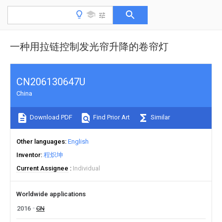
一种用拉链控制发光帘升降的卷帘灯
CN206130647U
China
Download PDF
Find Prior Art
Similar
Other languages
English
Inventor
程炽坤
Current Assignee
Individual
Worldwide applications
2016
CN