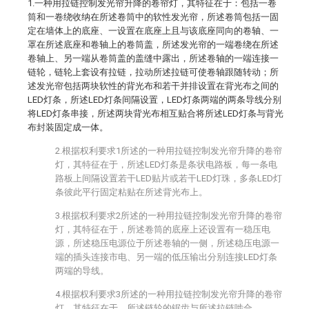
1.一种用拉链控制发光帘升降的卷帘灯，其特征在于：包括一卷
筒和一卷绕收纳在所述卷筒中的软性发光帘，所述卷筒包括一固
定在墙体上的底座、一设置在底座上且与该底座同向的卷轴、一
罩在所述底座和卷轴上的卷筒盖，所述发光帘的一端卷绕在所述
卷轴上、另一端从卷筒盖的盖缝中露出，所述卷轴的一端连接一
链轮，链轮上套设有拉链，拉动所述拉链可使卷轴跟随转动；所
述发光帘包括两块软性的背光布和若干并排设置在背光布之间的
LED灯条，所述LED灯条间隔设置，LED灯条两端的两条导线分别
将LED灯条串接，所述两块背光布相互贴合将所述LED灯条与背光
布封装固定成一体。
2.根据权利要求1所述的一种用拉链控制发光帘升降的卷帘
灯，其特征在于，所述LED灯条是条状电路板，每一条电
路板上间隔设置若干LED贴片或若干LED灯珠，多条LED灯
条彼此平行固定粘贴在所述背光布上。
3.根据权利要求2所述的一种用拉链控制发光帘升降的卷帘
灯，其特征在于，所述卷筒的底座上还设置有一稳压电
源，所述稳压电源位于所述卷轴的一侧，所述稳压电源一
端的插头连接市电、另一端的低压输出分别连接LED灯条
两端的导线。
4.根据权利要求3所述的一种用拉链控制发光帘升降的卷帘
灯，其特征在于，所述链轮的锯齿与所述拉链啮合。