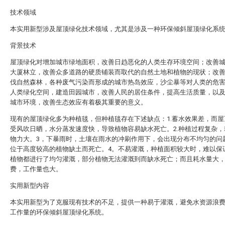
技术领域
本实用新型涉及屋顶绿化技术领域，尤其是涉及一种环保倾斜屋顶绿化系
背景技术
屋顶绿化对增加城市绿地面积，改善日趋恶化的人类生存环境空间；改善
大厦林立，改善众多道路的硬质铺装而取代的自然土地和植物的现状；改
伐自然森林，各种废气污染而形成的城市热岛效应，沙尘暴等对人类的危
人类绿化空间，建造田园城市，改善人民的居住条件，提高生活质量，以
城市环境，改善生态效应有着极其重要的意义。
现有的屋顶绿化多为种植毯，但种植毯存在下述缺点：1.蓄水效果差，而屋
受风吹日晒，水分蒸发速度快，导致植物容易缺水死亡。2.种植过程复杂，
物力大。3，下暴雨时，土壤在雨水的冲刷作用下，会出现分布不均匀的问
位于高度较高的植物缺土而死亡。4。不易灌溉，种植面积较大时，难以保
植物都进行了均匀灌溉，部分植物无法灌溉到而缺水死亡；而且耗水量大
费，工作量也大。
实用新型内容
本实用新型为了克服现有技术的不足，提供一种易于灌溉，避免水资源浪
工作量的环保倾斜屋顶绿化系统。