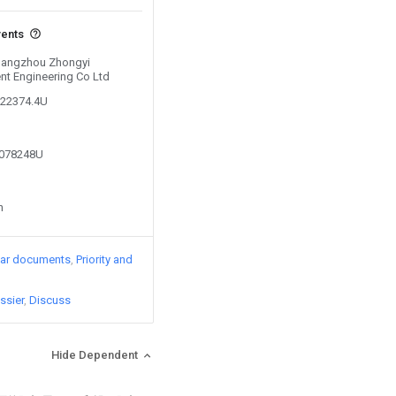
vents
 Hangzhou Zhongyi
nt Engineering Co Ltd
022374.4U
6078248U
n
lar documents
Priority and
ssier
Discuss
Hide Dependent