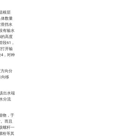
阻根层
具体数量
防滑挡水
设有输水
5的高度
管段61，
需打开输
袋4，对种
度方向分
方向移
，该出水端
水分流
植物，于
方。而且
该螺杆一
螺栓等其