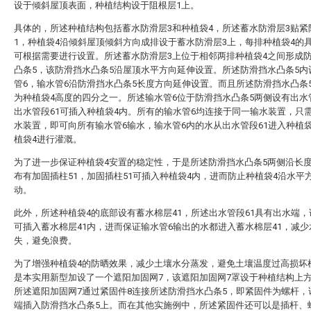
设于倾斜屋顶表面，种植结构设于阻根层1上。
具体的，所述种植结构包括蓄水防滑层3和种植袋4，所述蓄水防滑层3贴紧
1，种植袋4沿倾斜屋顶倾斜方向成排设于蓄水防滑层3上，每排种植袋4的
可根据需要进行设置。所述蓄水防滑层3上位于相邻两排种植袋4之间形成
凸条5，该防滑挡水凸条5沿屋顶水平方向延伸设置。所述防滑挡水凸条5内
管6，输水管6沿防滑挡水凸条5长度方向延伸设置。而且所述防滑挡水凸条
为种植袋4高度的四分之一。所述输水管6位于防滑挡水凸条5两侧设有出水
出水管段61可插入种植袋4内。所有的输水管6均连接于同一输水装置，只
水装置，即可向所有输水管6输水，输水管6内的水从出水管段61进入种植
植袋4进行灌溉。
为了进一步保证种植袋4安置的稳定性，于是所述防滑挡水凸条5两侧沿长
布有加固插柱51，加固插柱51可插入种植袋4内，进而防止种植袋4沿水平
动。
此外，所述种植袋4的底部设有蓄水棉层41，所述出水管段61具有出水端
可插入蓄水棉层41内，进而保证输水管6输出的水都进入蓄水棉层41，减少
失，避免浪费。
为了增强种植袋4的防晒效果，减少土壤水分蒸发，避免土壤温度过高损坏
是本实用新型加设了一个遮阳加固网7，该遮阳加固网7罩设于种植结构上
所述遮阳加固网7通过紧固件8连接所述防滑挡水凸条5，即紧固件为螺杆，
端插入防滑挡水凸条5上。而在其他实施例中，所述紧固件还可以是插杆、