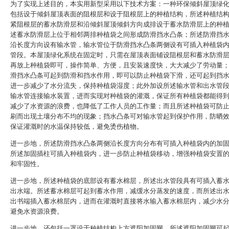
为了实现上述目的，本实用新型采用以下技术方案：一种环保倾斜屋顶绿
包括设于倾斜屋顶表面的阻根层和设于阻根层上的种植结构，所述种植结
紧阻根层的蓄水防滑层和沿倾斜屋顶倾斜方向成排设于蓄水防滑层上的种
述蓄水防滑层上位于相邻两排种植袋之间形成防滑挡水凸条；所述防滑挡
沿长度方向设有输水管，输水管位于防滑挡水凸条两侧设有可插入种植袋
管段。本屋顶绿化系统在固定时，只需在屋顶表面铺设阻根层和蓄水防滑
再放上种植袋即可，操作简单、方便，且安装速度快，大大减少了劳动量
滑挡水凸条可起到防滑和挡水作用，即可以防止种植袋下滑，还可起到挡
进一步减少了水分流失，保持种植袋湿度；此外加设所述输水管和出水管
输水管连接输水装置，进而实现对种植袋的灌溉，保证所有种植袋都能得
减少了水资源的浪费，也降低了工作人员的工作量；而且所述种植袋可防
刷而出现土壤分布不均的现象；挡水凸条可对输水管起到保护作用，防晒
保证灌溉时的水温保持较低，避免烫伤植物。
进一步地，所述防滑挡水凸条两侧沿长度方向分布有可插入种植袋内的加
所述加固插柱可插入种植袋内，进一步防止种植袋移动，增强种植袋安置
和牢固性。
进一步地，所述种植袋的底部设有蓄水棉层，所述出水管段具有可插入蓄
出水端。所述蓄水棉层可起到蓄水作用，减缓水分蒸发的速度，而所述出
出书端插入蓄水棉层内，进而在灌溉时直接将水输入蓄水棉层内，减少水
避免水资源浪费。
进一步地，还包括一罩设于种植结构上方遮阳加固网。所述遮阳加固网可