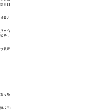
根部起到
件拆装方
的挡水凸
料浪费，
输水装置
便。
新型实施
阻根层1