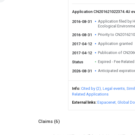
Application CN201621022374.4U e
Application filed by
2016-08-31
Ecological Environme
Priority to CN201621
2016-08-31
Application granted
2017-04-12
Publication of CN20
2017-04-12
Expired - Fee Related
Status
Anticipated expiratio
2026-08-31
Info
Cited by (2)
Legal events
Simi
Related Applications
External links
Espacenet
Global Do
Claims
(6)