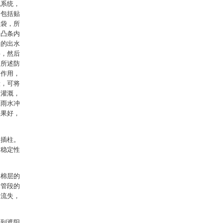
化系统，
构包括贴
植袋，所
水凸条内
内的出水
层，然后
；所述防
水作用，
段，可将
到灌溉，
止雨水冲
效果好，
固插柱。
的稳定性
水棉层的
水管段的
分流失，
起到遮阳