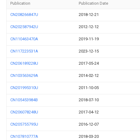
Publication
Publication Date
CN208266847U
2018-12-21
CN202587942U
2012-12-12
CN110463470A
2019-11-19
CN117223531A
2023-12-15
CN206189228U
2017-05-24
CN103563629A
2014-02-12
CN201995310U
2011-10-05
CN105453984B
2018-07-10
CN206078248U
2017-04-12
CN205755795U
2016-12-07
CN107810777A
2018-03-20