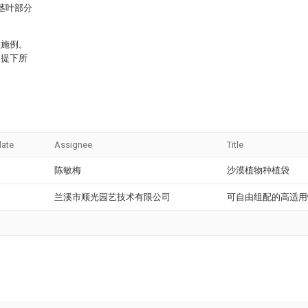
茎叶部分
实施例。
前提下所
date
Assignee
Title
陈敏梅
沙漠植物种植袋
兰溪市顺光园艺技术有限公司
可自由组配的高适用