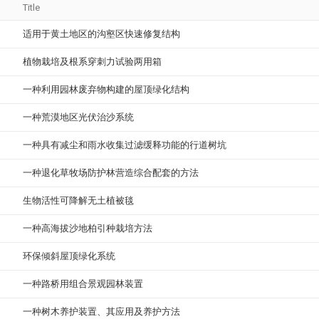
Title
适用于黄土地区的沟壑区快速修复结构
植物栽培及根系穿刺力试验两用箱
一种利用园林废弃物构建的屋顶绿化结构
一种荒漠地区光伏治沙系统
一种具有减尘和雨水收集过滤缓释功能的行道树坑
一种退化草牧场防护林营造综合配套的方法
生物活性可降解无土植被毯
一种高海拔沙地柏引种栽培方法
环保倾斜屋顶绿化系统
一种路桥用组合景观园林装置
一种树木养护装置、其应用及养护方法