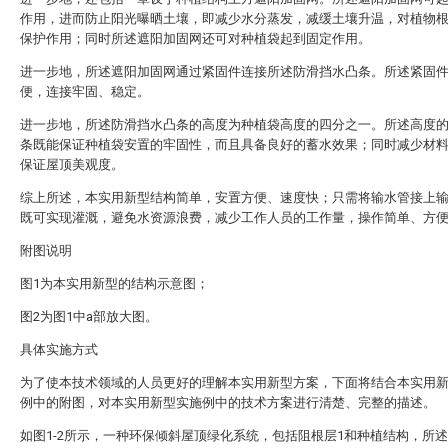
作用，进而防止阳光曝晒土壤，即减少水分蒸发，减缓土壤升温，对植物
保护作用；同时所述遮阳加固网还可对种植袋起到固定作用。
进一步地，所述遮阳加固网通过紧固件连接所述防滑挡水凸条。所述紧固
便，连接牢固、稳定。
进一步地，所述防滑挡水凸条的高度为种植袋高度的四分之一。所述高度
条既能保证种植袋安置的牢固性，而且具备良好的蓄水效果；同时减少材
保证屋顶美观度。
综上所述，本实用新型结构简单，安置方便、速度快；只需将输水管接上
既可实现灌溉，避免水资源浪费，减少工作人员的工作量，操作简单、方
附图说明
图1为本实用新型的结构示意图；
图2为图1中a部放大图。
具体实施方式
为了使本技术领域的人员更好的理解本实用新型方案，下面将结合本实用
例中的附图，对本实用新型实施例中的技术方案进行清楚、完整的描述。
如图1-2所示，一种环保倾斜屋顶绿化系统，包括阻根层1和种植结构，所述