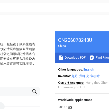
CN206078248U
系统，包括设于倾斜屋顶表
China
蓄水防滑层和沿倾斜屋顶倾
种植袋之间形成防滑挡水凸
Download PDF
Find Prior
条两侧设有可插入种植袋内
上输水装置既可实现灌溉，
Other languages
English
Inventor
赵丹
黄峰波
章柳叶
Current Assignee
Hangzhou Zhong
Engineering Co Ltd
Worldwide applications
2016
CN