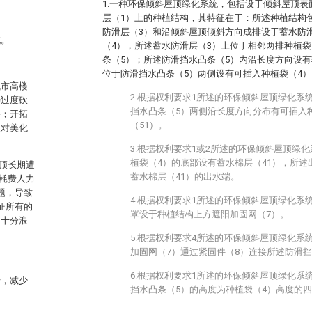
1.一种环保倾斜屋顶绿化系统，包括设于倾斜屋顶表
层（1）上的种植结构，其特征在于：所述种植结构
防滑层（3）和沿倾斜屋顶倾斜方向成排设于蓄水防
统。
（4），所述蓄水防滑层（3）上位于相邻两排种植袋
条（5）；所述防滑挡水凸条（5）内沿长度方向设有
位于防滑挡水凸条（5）两侧设有可插入种植袋（4）
城市高楼
2.根据权利要求1所述的环保倾斜屋顶绿化系
善过度砍
挡水凸条（5）两侧沿长度方向分布有可插入
害；开拓
（51）。
及对美化
3.根据权利要求1或2所述的环保倾斜屋顶绿
植袋（4）的底部设有蓄水棉层（41），所述
顶长期遭
蓄水棉层（41）的出水端。
耗费人力
题，导致
4.根据权利要求1所述的环保倾斜屋顶绿化系
证所有的
罩设于种植结构上方遮阳加固网（7）。
，十分浪
5.根据权利要求4所述的环保倾斜屋顶绿化系
加固网（7）通过紧固件（8）连接所述防滑挡
6.根据权利要求1所述的环保倾斜屋顶绿化系
费，减少
挡水凸条（5）的高度为种植袋（4）高度的