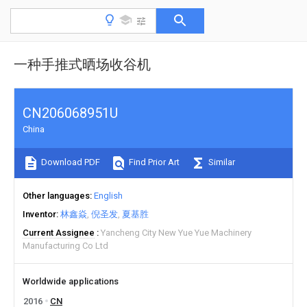
一种手推式晒场收谷机
CN206068951U
China
Download PDF
Find Prior Art
Similar
Other languages
English
Inventor
林鑫焱
倪圣发
夏基胜
Current Assignee
Yancheng City New Yue Yue Machinery
Manufacturing Co Ltd
Worldwide applications
2016
CN