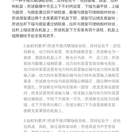
1.一种手推式晒场收谷机，其特征在于：包括吸嘴、摆架、拉杆
和机架；所述吸嘴中空且上下不封闭设置，下端为扁平状，上端
为圆管，与摆架通过四个销联接，吸嘴与摆架可绕销相对转动；
所述摆架通过两个支座紧固于机架下部，摆架可以绕支座旋转；
所述拉杆下端与摆架通过销联接，拉杆与摆架可绕销相对转动，
拉杆上端设置在机架上；所述机架下方安装有四个滚轮，机架上
端两侧扶手处安装有把手。
2.如权利要求1所述手推式晒场收谷机，其特征在于：还包
括粮仓、动力转向装置、绞龙和接粮支架；所述粮仓为一
箱体，紧固在机架上方，粮仓分为前、中、后三段；所述
前段与吸嘴上端相联通，动力转向装置安装在粮仓前段，
动力转向装置设置有动力转向装置输出轴与动力转向装置
输入轴，动力转向装置输出轴与动力转向装置输入轴相互
垂直；所述粮仓中段与前段用隔尘网隔开，隔尘网中间留
有圆孔；所述粮仓中段内安装有一圆管，绞龙安装在圆管
内，绞龙设置有绞龙输入轴，绞龙输入轴与动力转向装置
输出轴相连，中段下方留有一方孔；所述粮仓后段为出粮
端，在下方留有出粮口；所述出粮口下方设置接粮支架，
接粮支架紧固在机架上。
3.如权利要求1所述手推式晒场收谷机，其特征在于：还包
括风道、风机、除尘器和发动机；所述风道为中空管设