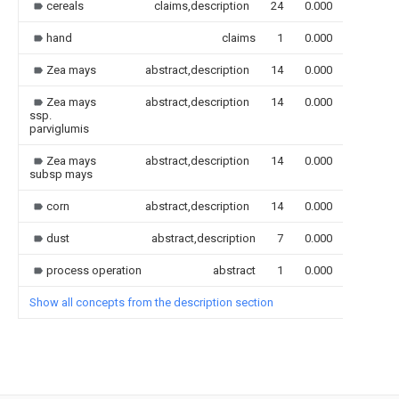
cereals
claims,description
24
0.000
hand
claims
1
0.000
Zea mays
abstract,description
14
0.000
Zea mays
abstract,description
14
0.000
ssp.
parviglumis
Zea mays
abstract,description
14
0.000
subsp mays
corn
abstract,description
14
0.000
dust
abstract,description
7
0.000
process operation
abstract
1
0.000
Show all concepts from the description section