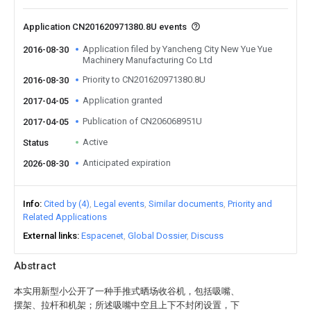
Application CN201620971380.8U events
Application filed by Yancheng City New Yue Yue
2016-08-30
Machinery Manufacturing Co Ltd
Priority to CN201620971380.8U
2016-08-30
Application granted
2017-04-05
Publication of CN206068951U
2017-04-05
Active
Status
Anticipated expiration
2026-08-30
Info
Cited by (4)
Legal events
Similar documents
Priority and
Related Applications
External links
Espacenet
Global Dossier
Discuss
Abstract
本实用新型小公开了一种手推式晒场收谷机，包括吸嘴、
摆架、拉杆和机架；所述吸嘴中空且上下不封闭设置，下