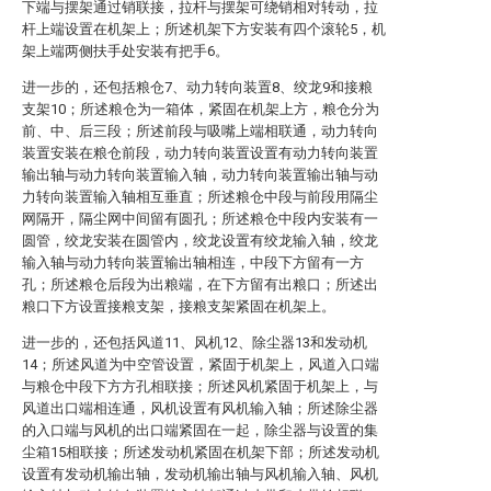
下端与摆架通过销联接，拉杆与摆架可绕销相对转动，拉
杆上端设置在机架上；所述机架下方安装有四个滚轮5，机
架上端两侧扶手处安装有把手6。
进一步的，还包括粮仓7、动力转向装置8、绞龙9和接粮
支架10；所述粮仓为一箱体，紧固在机架上方，粮仓分为
前、中、后三段；所述前段与吸嘴上端相联通，动力转向
装置安装在粮仓前段，动力转向装置设置有动力转向装置
输出轴与动力转向装置输入轴，动力转向装置输出轴与动
力转向装置输入轴相互垂直；所述粮仓中段与前段用隔尘
网隔开，隔尘网中间留有圆孔；所述粮仓中段内安装有一
圆管，绞龙安装在圆管内，绞龙设置有绞龙输入轴，绞龙
输入轴与动力转向装置输出轴相连，中段下方留有一方
孔；所述粮仓后段为出粮端，在下方留有出粮口；所述出
粮口下方设置接粮支架，接粮支架紧固在机架上。
进一步的，还包括风道11、风机12、除尘器13和发动机
14；所述风道为中空管设置，紧固于机架上，风道入口端
与粮仓中段下方方孔相联接；所述风机紧固于机架上，与
风道出口端相连通，风机设置有风机输入轴；所述除尘器
的入口端与风机的出口端紧固在一起，除尘器与设置的集
尘箱15相联接；所述发动机紧固在机架下部；所述发动机
设置有发动机输出轴，发动机输出轴与风机输入轴、风机