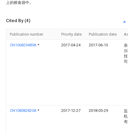
上的粮食袋中。
Cited By (4)
Publication number
Priority date
Publication date
Assi
CN106829489A
*
2017-04-24
2017-06-13
泉州
尔机
技有
司
CN108082820A
*
2017-12-27
2018-05-29
盐城
机电
有限