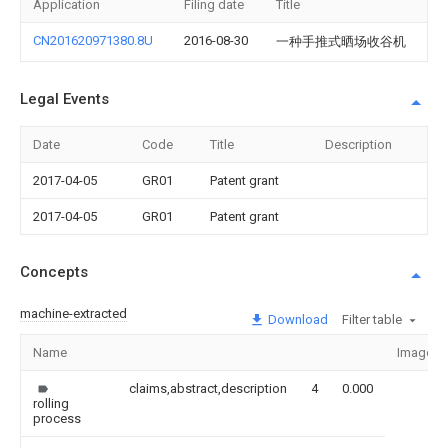
Application
Filing date
Title
CN201620971380.8U
2016-08-30
一种手推式晒场收谷机
Legal Events
Date
Code
Title
Description
2017-04-05
GR01
Patent grant
2017-04-05
GR01
Patent grant
Concepts
machine-extracted
Download
Filter table
Name
Image
claims,abstract,description
4
0.000
rolling
process