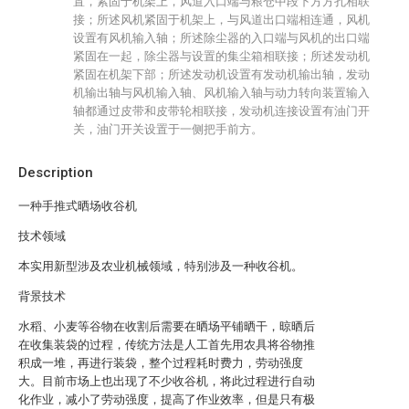
置，紧固于机架上，风道入口端与粮仓中段下方方孔相联
接；所述风机紧固于机架上，与风道出口端相连通，风机
设置有风机输入轴；所述除尘器的入口端与风机的出口端
紧固在一起，除尘器与设置的集尘箱相联接；所述发动机
紧固在机架下部；所述发动机设置有发动机输出轴，发动
机输出轴与风机输入轴、风机输入轴与动力转向装置输入
轴都通过皮带和皮带轮相联接，发动机连接设置有油门开
关，油门开关设置于一侧把手前方。
Description
一种手推式晒场收谷机
技术领域
本实用新型涉及农业机械领域，特别涉及一种收谷机。
背景技术
水稻、小麦等谷物在收割后需要在晒场平铺晒干，晾晒后
在收集装袋的过程，传统方法是人工首先用农具将谷物推
积成一堆，再进行装袋，整个过程耗时费力，劳动强度
大。目前市场上也出现了不少收谷机，将此过程进行自动
化作业，减小了劳动强度，提高了作业效率，但是只有极