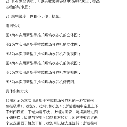
2）具有除尘功能，可以有效去除谷物中混杂的灰尘，提高
谷物的纯净度；
3）结构紧凑，体积小，便于操纵。
附图说明
图1为本实用新型手推式晒场收谷机的立体图；
图2为本实用新型手推式晒场收谷机的立体图；
图3为本实用新型手推式晒场收谷机左侧视图；
图4为本实用新型手推式晒场收谷机前侧视图；
图5为本实用新型手推式晒场收谷机右侧视图；
图6为本实用新型手推式晒场收谷机俯视图。
具体实施方式
如图所示为本实用新型手推式晒场收谷机的一种实施例，
包括吸嘴1、摆架2、拉杆3和机架4；所述吸嘴中空且上下
不封闭设置，下端为扁平状，上端为圆管，与摆架通过四
个销联接，吸嘴与摆架可绕销相对转动；所述摆架通过两
个支座紧固于机架下部，摆架可以绕支座旋转；所述拉杆