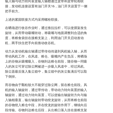
输入轴与动力转向装置输入轴都通过皮带和皮带轮相联
接，发动机连接设置有油门开关16，油门开关设置于一侧
把手前方。
上述的紧固联接方式均采用螺栓联接。
在晒场进行收谷作业时，通过推拉拉杆，可以使摆架发生
旋转，从而带动吸嘴转动，将吸嘴与地面调整到合适的角
度，将粮食袋挂在接粮支架上，利用油门开关启动发动
机，两手扶住把手向前推动收谷机。
动力从发动机输出轴通过带传动传递到风机输入轴，从而
带动风机工作，在风道、粮仓、吸嘴内产生负压，将晒场
上的谷物从吸嘴吸入，谷物到达粮仓前段，随谷物一同吸
入的灰尘可穿过除尘网被进一步吸入风道中，经过风机、
除尘器最后落入集尘箱中，集尘箱中的灰尘集满后可以取
下倒掉。
而谷物由于颗粒较大不能穿过除尘网，留在粮仓前段。风
机的输入轴旋转，通过带传动，带动动力转向装置的输入
轴旋转，通过动力转向装置，可以使输出轴旋转方向与输
入轴相垂直，输出轴旋转带动绞龙旋转，从而将粮仓前段
的谷物绞入粮仓中段，并在绞龙的旋转作用下，继续向后
段传输。谷物到达粮仓后段，从出粮口落入挂在接粮支架