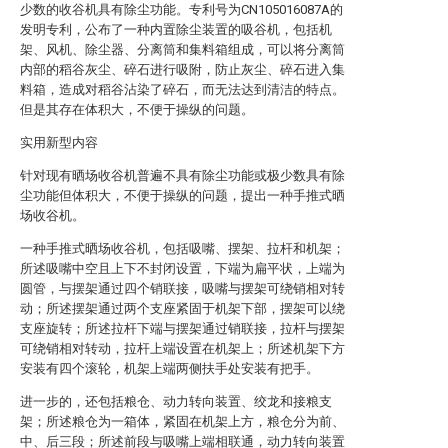
少数的收谷机具有除尘功能。专利号为CN105016087A的
发明专利，公布了一种内置除尘装置的吸谷机，包括机
架、风机、除尘器、分离筒和集料箱组成，可以将分离筒
内部的稻谷灰尘、碎石进行吸附，防止灰尘、碎石进入集
料箱，造成对稻谷沾染了碎石，而无法达到清洁的特点。
但是其存在体积大，不便于操纵的问题。
实用新型内容
针对现有晒场收谷机普遍不具有除尘功能或极少数具有除
尘功能但体积大，不便于操纵的问题，提出一种手推式晒
场收谷机。
一种手推式晒场收谷机，包括吸嘴、摆架、拉杆和机架；
所述吸嘴中空且上下不封闭设置，下端为扁平状，上端为
圆管，与摆架通过四个销联接，吸嘴与摆架可绕销相对转
动；所述摆架通过两个支座紧固于机架下部，摆架可以绕
支座旋转；所述拉杆下端与摆架通过销联接，拉杆与摆架
可绕销相对转动，拉杆上端设置在机架上；所述机架下方
安装有四个滚轮，机架上端两侧扶手处安装有把手。
进一步的，还包括粮仓、动力转向装置、绞龙和接粮支
架；所述粮仓为一箱体，紧固在机架上方，粮仓分为前、
中、后三段；所述前段与吸嘴上端相联通，动力转向装置