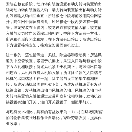
安装在粮仓前段，动力转向装置设置有动力转向装置输出
轴与动力转向装置输入轴，动力转向装置输出轴与动力转
向装置输入轴相互垂直；所述粮仓中段与前段用隔尘网隔
开，隔尘网中间留有圆孔；所述粮仓中段内安装有一圆
管，绞龙安装在圆管内，绞龙设置有绞龙输入轴，绞龙输
入轴与动力转向装置输出轴相连，中段下方留有一方孔；
所述粮仓后段为出粮端，在下方留有出粮口；所述出粮口
下方设置接粮支架，接粮支架紧固在机架上。
进一步的，还包括风道、风机、除尘器和发动机；所述风
道为中空管设置，紧固于机架上，风道入口端与粮仓中段
下方方孔相联接；所述风机紧固于机架上，与风道出口端
相连通，风机设置有风机输入轴；所述除尘器的入口端与
风机的出口端紧固在一起，除尘器与设置的集尘箱相联
接；所述发动机紧固在机架下部；所述发动机设置有发动
机输出轴，发动机输出轴与风机输入轴、风机输入轴与动
力转向装置输入轴都通过皮带和皮带轮相联接，发动机连
接设置有油门开关，油门开关设置于一侧把手前方。
与现有技术相比，具有的有益效果为：1）将在晒场晾晒后
的谷物收集装袋过程作业自动化，减轻劳动强度，提高作
业效率；