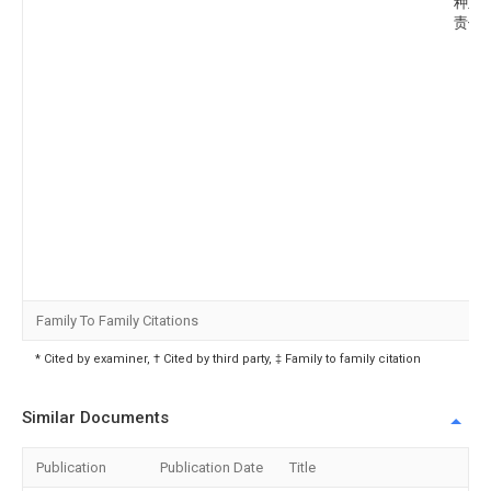
种业
责任
Family To Family Citations
* Cited by examiner, † Cited by third party, ‡ Family to family citation
Similar Documents
Publication
Publication Date
Title