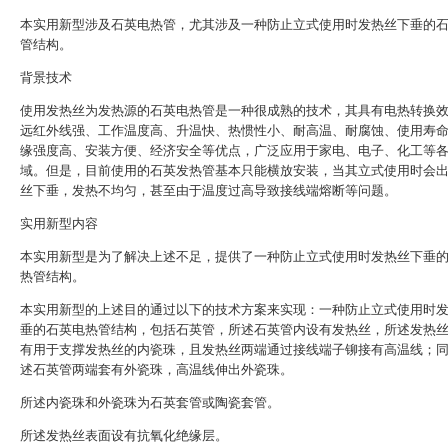
本实用新型涉及石英电热管，尤其涉及一种防止立式使用时发热丝下垂的
管结构。
背景技术
使用发热丝为发热源的石英电热管是一种很成熟的技术，其具有电热转换
远红外线强、工作温度高、升温快、热惯性小、耐高温、耐腐蚀、使用寿
缘强度高、安装方便、经济安全等优点，广泛应用于家电、电子、化工等
域。但是，目前使用的石英发热管基本只能横放安装，当其立式使用时会
丝下垂，发热不均匀，甚至由于温度过高导致接线端熔断等问题。
实用新型内容
本实用新型是为了解决上述不足，提供了一种防止立式使用时发热丝下垂
热管结构。
本实用新型的上述目的通过以下的技术方案来实现：一种防止立式使用时
垂的石英电热管结构，包括石英管，所述石英管内设有发热丝，所述发热
有用于支撑发热丝的内瓷珠，且发热丝两端通过接线端子铆接有高温线；
述石英管两端套有外瓷珠，高温线伸出外瓷珠。
所述内瓷珠和外瓷珠为石英套管或陶瓷套管。
所述发热丝表面设有抗氧化绝缘层。