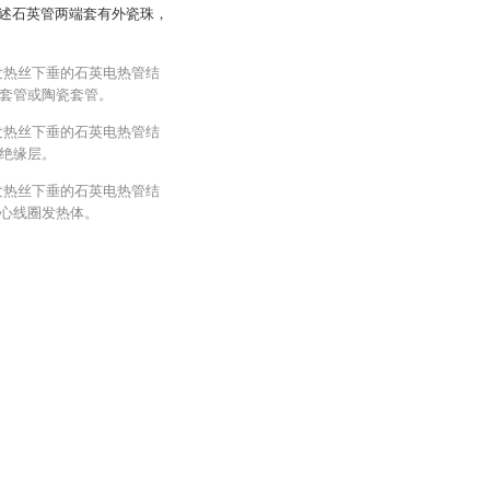
述石英管两端套有外瓷珠，
发热丝下垂的石英电热管结
套管或陶瓷套管。
发热丝下垂的石英电热管结
绝缘层。
发热丝下垂的石英电热管结
心线圈发热体。