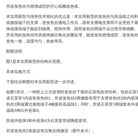
所述发热丝为密绕成型的空心线圈发热体。
本实用新型与现有技术相比的优点是：本实用新型的发热丝与高温线之间
或接线端子的支撑，使发热丝通电工作后，因有支撑物支撑而不会受热下
珠或接线端子能起到隔离、阻热作用，因而发热丝两端不会过热导致烧断
所采用的发热丝经表面绝缘抗氧化涂覆处理，能使发热密绕成型，使发热
发热一致，温度均匀，热效率高。
附图说明
图1是本实用新型的结构示意图。
具体实施方式
下面结合附图对本实用新型进一步详述。
如图1所示，一种防止立式使用时发热丝下垂的石英电热管结构，包括石英
述石英管1内设有发热丝2，所述发热丝2两侧套有用于支撑发热丝2的内瓷
热丝2两端通过接线端子4铆接有高温线5；同时，所述石英管1两端套有外
温线5伸出外瓷珠6。
所述内瓷珠3和外瓷珠6为石英套管或陶瓷套管。
所述发热丝2表面设有抗氧化绝缘层（图中未示）。