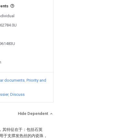
vents
ndividual
962784.0U
5961483U
n
lar documents
Priority and
ssier
Discuss
Hide Dependent
构，其特征在于：包括石英
用于支撑发热丝的内瓷珠，