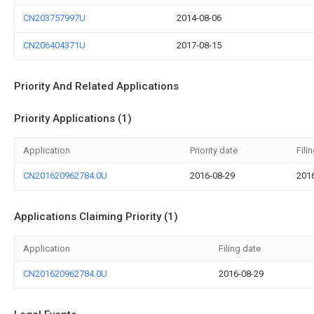
CN203757997U
2014-08-06
CN206404371U
2017-08-15
Priority And Related Applications
Priority Applications (1)
Application
Priority date
Fili
CN201620962784.0U
2016-08-29
201
Applications Claiming Priority (1)
Application
Filing date
CN201620962784.0U
2016-08-29