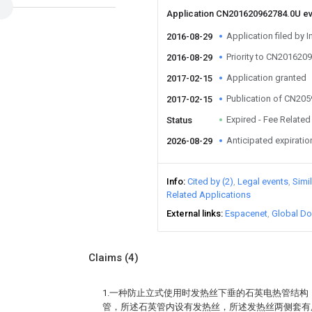
Application CN201620962784.0U e
Application filed by I
2016-08-29
Priority to CN201620
2016-08-29
Application granted
2017-02-15
Publication of CN20
2017-02-15
Expired - Fee Related
Status
Anticipated expiratio
2026-08-29
Info
Cited by (2)
Legal events
Simi
Related Applications
External links
Espacenet
Global Do
Claims
(4)
1.一种防止立式使用时发热丝下垂的石英电热管结
管，所述石英管内设有发热丝，所述发热丝两侧套有