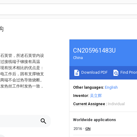
构
CN205961483U
括石英管，所述石英管内设
China
通过接线端子铆接有高温
与现有技术相比的优点是：
Download PDF
Find Prior
通电工作后，因有支撑物支
丝两端不会过热导致烧断。
使发热丝工作时发热一致，
Other languages
English
Inventor
吴立辉
Current Assignee
Individual
Worldwide applications
2016
CN