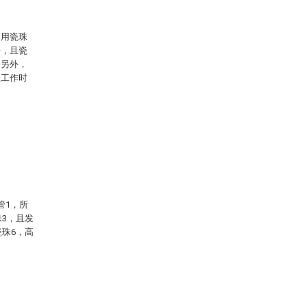
利用瓷珠
垂，且瓷
。另外，
丝工作时
管1，所
珠3，且发
瓷珠6，高