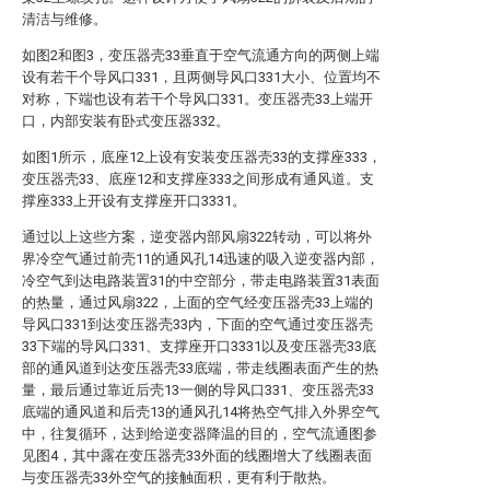
清洁与维修。
如图2和图3，变压器壳33垂直于空气流通方向的两侧上端
设有若干个导风口331，且两侧导风口331大小、位置均不
对称，下端也设有若干个导风口331。变压器壳33上端开
口，内部安装有卧式变压器332。
如图1所示，底座12上设有安装变压器壳33的支撑座333，
变压器壳33、底座12和支撑座333之间形成有通风道。支
撑座333上开设有支撑座开口3331。
通过以上这些方案，逆变器内部风扇322转动，可以将外
界冷空气通过前壳11的通风孔14迅速的吸入逆变器内部，
冷空气到达电路装置31的中空部分，带走电路装置31表面
的热量，通过风扇322，上面的空气经变压器壳33上端的
导风口331到达变压器壳33内，下面的空气通过变压器壳
33下端的导风口331、支撑座开口3331以及变压器壳33底
部的通风道到达变压器壳33底端，带走线圈表面产生的热
量，最后通过靠近后壳13一侧的导风口331、变压器壳33
底端的通风道和后壳13的通风孔14将热空气排入外界空气
中，往复循环，达到给逆变器降温的目的，空气流通图参
见图4，其中露在变压器壳33外面的线圈增大了线圈表面
与变压器壳33外空气的接触面积，更有利于散热。