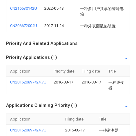
CN216530142U
2022-05-13
一种多用户共享的智能电
箱
CN206672004U
2017-11-24
一种外表面散热装置
Priority And Related Applications
Priority Applications (1)
Application
Priority date
Filing date
Title
CN201620897424.7U
2016-08-17
2016-08-17
一种逆变
器
Applications Claiming Priority (1)
Application
Filing date
Title
CN201620897424.7U
2016-08-17
一种逆变器