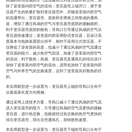
风扇的转动形成的空气流迅速排出到变压器所在空间，加
快了逆变器内部空气的流动；变压器壳上端开口，便于变
压器产生的热量扩散到变压器壳外，并随逆变器内部空气
的流通带出；变压器壳、底座和支撑座之间形成的通风
道，增加了通过风扇的空气与变压器壳底部的接触面积，
利于变压器壳底部的散热；导风口引导通过风扇的空气沿
变压器快速通过；逆变器内部采用卧式变压器，且设计高
度基本与电路装置部分持平，相对于采用立式变压器，不
仅降低了逆变器的高度，也减小了通过风扇的空气流通过
变压器的阻力，减少热空气回流，加速了逆变器内部空气
的流动，利于散热；风扇、变压器壳及通风孔的综合设计
加快了逆变器内部空气的流动，进而也加快了逆变器内部
空气与外界空气的交换速度，达到了逆变器良好散热的目
的。
本实用新型进一步设置为：变压器壳上端的导风口分布于
沿着底座长度方向两侧。
通过采用上述技术方案，导风口减小了通过风扇的空气流
进入变压器壳的阻力，引导通过风扇的空气流更快的接触
变压器，进行热交换，也能使经过热交换的热空气更快的
排出变压器壳，排出后壳通风孔，加快散热速度。
本实用新型进一步设置为：变压器壳下端的导风口分布于