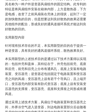
其名称为一种户外逆变器风扇组件的固定结构。此专利的
特征是将风扇组件安装在箱体内部，上方是散热器，下方
是电感，改变了之前风扇装在壳体上的现状，起到了一定
的加快散热的目的，但是想要达到良好散热的效果还需要
其他组件的配合，形成良好的通风道循环系统才能达到良
好散热的目的。
实用新型内容
针对现有技术存在的不足，本实用新型的目的在于提供一
种逆变器，具有良好的通风道循环系统，散热效果良好。
本实用新型的上述技术目的是通过以下技术方案得以实现
的：包括外壳和盖体，其特征在于，外壳包括前壳、底座
和后壳，前壳和后壳上分布有通风孔，底座上安装有电路
装置、变压器壳；逆变器还包括固定于电路装置和变压器
壳之间的风扇；变压器壳上设有若干个导风口，且上端开
口，变压器壳内部安装有卧式变压器；底座上设有安装变
压器壳的支撑座，变压器壳、底座和支撑座之间形成有通
风道。
通过采用上述技术方案，风扇位于电路装置和变压器壳之
间，外界冷空气进入逆变器，到达电路装置部分后会随着