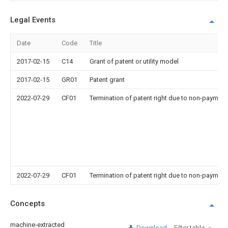
Legal Events
Date
Code
Title
2017-02-15
C14
Grant of patent or utility model
2017-02-15
GR01
Patent grant
2022-07-29
CF01
Termination of patent right due to non-payment
2022-07-29
CF01
Termination of patent right due to non-payment
Concepts
machine-extracted
Download
Filter table