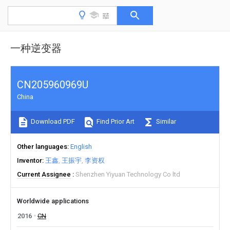
一种逆变器
CN205960969U
China
Download PDF
Find Prior Art
Similar
Other languages
English
Inventor
王鑫
王振宇
李资权
Current Assignee
Shenzhen Yiyuan Technology Co ltd
Worldwide applications
2016
CN