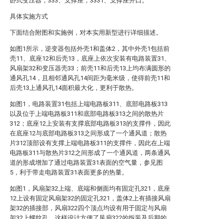
卧式变压器；333、支撑座；3331、支撑座开口。
具体实施方式
下面结合附图和实施例，对本实用新型进行详细描述。
如图1所示，逆变器包括外壳1和盖体2，其中外壳1包括前
壳11、底座12和后壳13，底座上依次安装有电路装置31、
风扇架32和变压器壳33；前壳11和后壳13上均布满圆形的
通风孔14，且相邻通风孔14间距为毫米级，使得前壳11和
后壳13上通风孔14面积最大化，更利于散热。
如图1，电路装置31包括上端电路板311、底部电路板313
以及位于上端电路板311和底部电路板313之间的散热片
312；底座12上安装有支撑底部电路板313的支撑件，因此
在底座12与底部电路板313之间形成了一个通风道；散热
片312顶部设有支撑上端电路板311的支撑件，因此在上端
电路板311与散热片312之间形成了一个通风道，两条通风
道的形成增加了通过电路装置31表面的空气量，参见图
5，利于带走电路装置31表面更多的热量。
如图1，风扇架32上端、底端和侧面均有固定孔321，底座
12上设有固定风扇架32的固定孔321，盖体2上有插接风扇
架32的插接部，风扇322四个顶点均设有用于固定与风扇
架32上螺纹孔。这样设计方便了风扇322的拆装及后期的