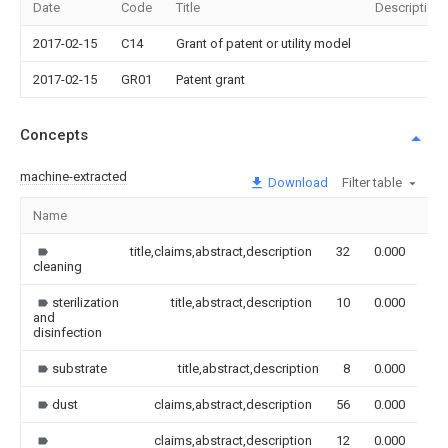
Date
Code
Title
Description
2017-02-15
C14
Grant of patent or utility model
2017-02-15
GR01
Patent grant
Concepts
machine-extracted
Download
Filter table
Name
Im
title,claims,abstract,description
32
0.000
cleaning
sterilization
title,abstract,description
10
0.000
and
disinfection
substrate
title,abstract,description
8
0.000
dust
claims,abstract,description
56
0.000
claims,abstract,description
12
0.000