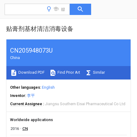
贴膏剂基材清洁消毒设备
CN205948073U
China
Download PDF
Find Prior Art
Similar
Other languages
English
Inventor
李平
Current Assignee
Jiangsu Southern Eisai Pharmaceutical Co Ltd
Worldwide applications
2016
CN