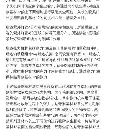
7的吸尘口朝向上方，两个所述吸尘嘴7相互错开设置，一
个风机同时供应两个吸尘嘴7，并通过两个吸尘嘴7对贴膏
剂基材12的上下两侧均进行吸附灰尘颗粒，条状的吸风口
长度与贴膏剂基材12的宽度相匹配，清灰效果好。
所述紫外灯管4分布在烘箱5的顶端和底端，所述烘箱5顶
端的紫外灯管4沿直线方向等间距分布，所述烘箱5底端的
紫外灯管4沿直线方向等间距分布。
所述张力机构包括张力辊8及位于其两端的轴承座组件9，
所述轴承座组件9与所述机架1之间设置有弹簧10，所述机
架1固定有导向杆11，所述导向杆11与所述轴承座组件9滑
动连接，随着放卷辊2的放卷，贴膏剂基材12的张力会变
小，此时由弹簧10的弹力作用到张力辊8上，通过张力辊8
保持贴膏剂基材12的张力
上述贴膏剂基材清洁消毒设备在工作时将放卷辊2上的贴膏
剂基材12依次经过张力机构、两个毛刷辊3之间、除尘器
及烘箱5，最后卷绕在收卷辊6上，其中张力机构用于保证
贴膏基材放卷过程中的张力，贴膏剂基材12首先经过毛刷
辊3初步除尘，将贴膏剂基材12表面较大的异物去除，然
后经过除尘器对贴膏剂基材12再次除尘，两个吸尘嘴7对
贴膏剂基材12的上下两侧均进行吸附灰尘颗粒，将贴膏剂
基材12表面的粉尘颗粒吸除，经除尘后的贴膏剂基材12从