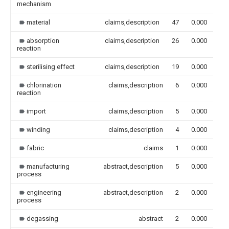
mechanism
material
claims,description
47
0.000
absorption
claims,description
26
0.000
reaction
sterilising effect
claims,description
19
0.000
chlorination
claims,description
6
0.000
reaction
import
claims,description
5
0.000
winding
claims,description
4
0.000
fabric
claims
1
0.000
manufacturing
abstract,description
5
0.000
process
engineering
abstract,description
2
0.000
process
degassing
abstract
2
0.000