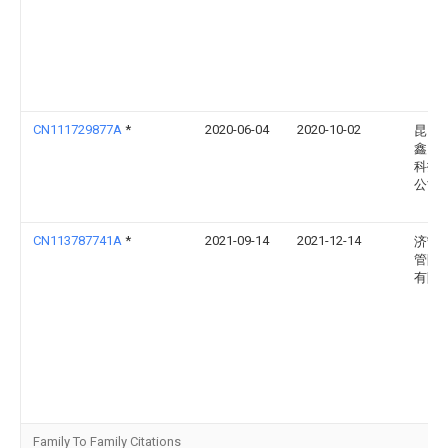
CN111729877A
*
2020-06-04
2020-10-02
昆山
鑫自
科技
公司
CN113787741A
*
2021-09-14
2021-12-14
济宁
管防
有限
Family To Family Citations