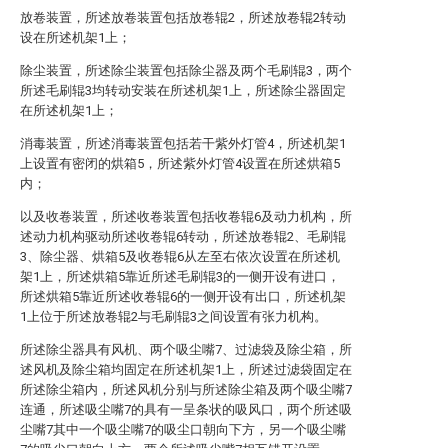
放卷装置，所述放卷装置包括放卷辊2，所述放卷辊2转动
设在所述机架1上；
除尘装置，所述除尘装置包括除尘器及两个毛刷辊3，两个
所述毛刷辊3均转动安装在所述机架1上，所述除尘器固定
在所述机架1上；
消毒装置，所述消毒装置包括若干紫外灯管4，所述机架1
上设置有密闭的烘箱5，所述紫外灯管4设置在所述烘箱5
内；
以及收卷装置，所述收卷装置包括收卷辊6及动力机构，所
述动力机构驱动所述收卷辊6转动，所述放卷辊2、毛刷辊
3、除尘器、烘箱5及收卷辊6从左至右依次设置在所述机
架1上，所述烘箱5靠近所述毛刷辊3的一侧开设有进口，
所述烘箱5靠近所述收卷辊6的一侧开设有出口，所述机架
1上位于所述放卷辊2与毛刷辊3之间设置有张力机构。
所述除尘器具有风机、两个吸尘嘴7、过滤袋及除尘箱，所
述风机及除尘箱均固定在所述机架1上，所述过滤袋固定在
所述除尘箱内，所述风机分别与所述除尘箱及两个吸尘嘴7
连通，所述吸尘嘴7的具有一呈条状的吸风口，两个所述吸
尘嘴7其中一个吸尘嘴7的吸尘口朝向下方，另一个吸尘嘴