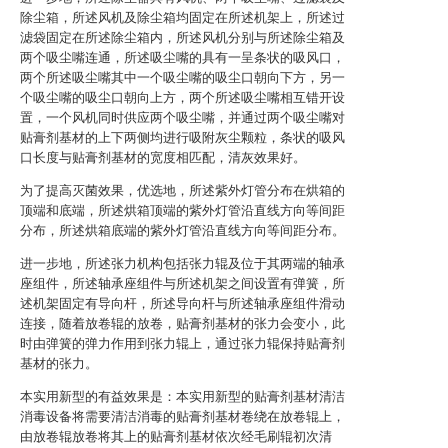
除尘箱，所述风机及除尘箱均固定在所述机架上，所述过
滤袋固定在所述除尘箱内，所述风机分别与所述除尘箱及
两个吸尘嘴连通，所述吸尘嘴的具有一呈条状的吸风口，
两个所述吸尘嘴其中一个吸尘嘴的吸尘口朝向下方，另一
个吸尘嘴的吸尘口朝向上方，两个所述吸尘嘴相互错开设
置，一个风机同时供应两个吸尘嘴，并通过两个吸尘嘴对
贴膏剂基材的上下两侧均进行吸附灰尘颗粒，条状的吸风
口长度与贴膏剂基材的宽度相匹配，清灰效果好。
为了提高灭菌效果，优选地，所述紫外灯管分布在烘箱的
顶端和底端，所述烘箱顶端的紫外灯管沿直线方向等间距
分布，所述烘箱底端的紫外灯管沿直线方向等间距分布。
进一步地，所述张力机构包括张力辊及位于其两端的轴承
座组件，所述轴承座组件与所述机架之间设置有弹簧，所
述机架固定有导向杆，所述导向杆与所述轴承座组件滑动
连接，随着放卷辊的放卷，贴膏剂基材的张力会变小，此
时由弹簧的弹力作用到张力辊上，通过张力辊保持贴膏剂
基材的张力。
本实用新型的有益效果是：本实用新型的贴膏剂基材清洁
消毒设备将需要清洁消毒的贴膏剂基材卷绕在放卷辊上，
由放卷辊放卷将其上的贴膏剂基材依次经毛刷辊初次清