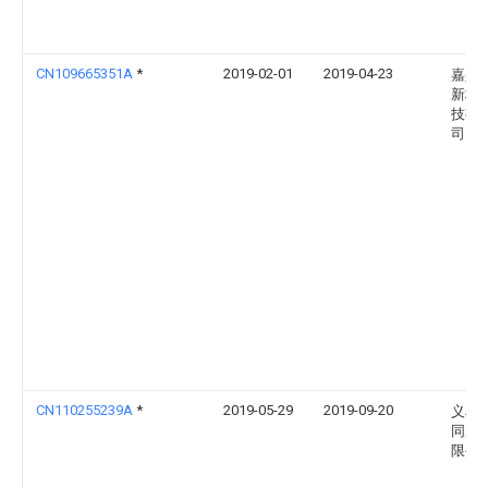
CN109665351A
*
2019-02-01
2019-04-23
嘉兴
新材
技有
司
CN110255239A
*
2019-05-29
2019-09-20
义乌
同服
限公