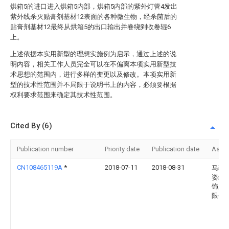
烘箱5的进口进入烘箱5内部，烘箱5内部的紫外灯管4发出
紫外线杀灭贴膏剂基材12表面的各种微生物，经杀菌后的
贴膏剂基材12最终从烘箱5的出口输出并卷绕到收卷辊6
上。
上述依据本实用新型的理想实施例为启示，通过上述的说
明内容，相关工作人员完全可以在不偏离本项实用新型技
术思想的范围内，进行多样的变更以及修改。本项实用新
型的技术性范围并不局限于说明书上的内容，必须要根据
权利要求范围来确定其技术性范围。
Cited By (6)
Publication number
Priority date
Publication date
Assi
CN108465119A
*
2018-07-11
2018-08-31
马鞍
姿纺
饰用
限公