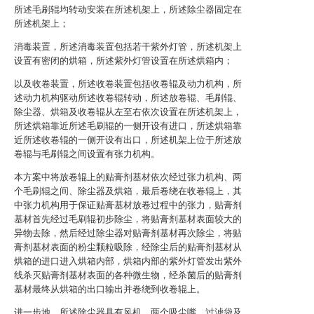
所述毛刷辊均转动安装在所述机架上，所述除尘器固定在
所述机架上；
消毒装置，所述消毒装置包括若干紫外灯管，所述机架上
设置有密闭的烘箱，所述紫外灯管设置在所述烘箱内；
以及收卷装置，所述收卷装置包括收卷辊及动力机构，所
述动力机构驱动所述收卷辊转动，所述放卷辊、毛刷辊、
除尘器、烘箱及收卷辊从左至右依次设置在所述机架上，
所述烘箱靠近所述毛刷辊的一侧开设有进口，所述烘箱靠
近所述收卷辊的一侧开设有出口，所述机架上位于所述放
卷辊与毛刷辊之间设置有张力机构。
本方案中将放卷辊上的贴膏剂基材依次经过张力机构、两
个毛刷辊之间、除尘器及烘箱，最后卷绕在收卷辊上，其
中张力机构用于保证贴膏基材放卷过程中的张力，贴膏剂
基材首先经过毛刷辊初步除尘，将贴膏剂基材表面较大的
异物去除，然后经过除尘器对贴膏剂基材再次除尘，将贴
膏剂基材表面的粉尘颗粒吸除，经除尘后的贴膏剂基材从
烘箱的进口进入烘箱内部，烘箱内部的紫外灯管发出紫外
线杀灭贴膏剂基材表面的各种微生物，经杀菌后的贴膏剂
基材最终从烘箱的出口输出并卷绕到收卷辊上。
进一步地，所述除尘器具有风机、两个吸尘嘴、过滤袋及