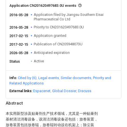
Application CN201620497683.0U events
Application filed by Jiangsu Southern Eisai
2016-05-28
Pharmaceutical Co Ltd
Priority to CN201620497683.0U
2016-05-28
Application granted
2017-02-15
Publication of CN205948073U
2017-02-15
Anticipated expiration
2026-05-28
Active
Status
Info
Cited by (6)
Legal events
Similar documents
Priority and
Related Applications
External links
Espacenet
Global Dossier
Discuss
Abstract
本实用新型涉及贴膏剂生产技术领域，尤其是一种贴膏剂
基材清洁消毒设备，该清洁消毒设备还包括：放卷装置，
放卷装置包括放卷辊，放卷辊转动设在机架上；除尘装