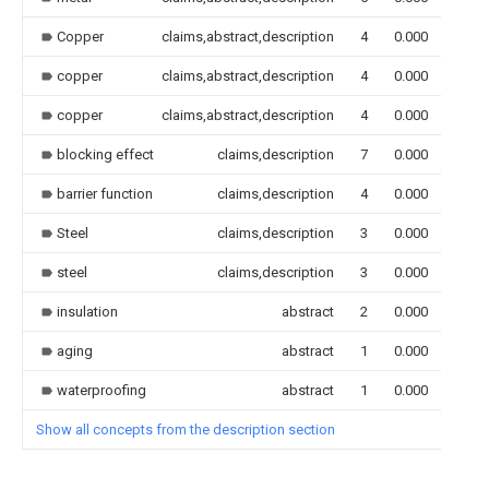
Copper
claims,abstract,description
4
0.000
copper
claims,abstract,description
4
0.000
copper
claims,abstract,description
4
0.000
blocking effect
claims,description
7
0.000
barrier function
claims,description
4
0.000
Steel
claims,description
3
0.000
steel
claims,description
3
0.000
insulation
abstract
2
0.000
aging
abstract
1
0.000
waterproofing
abstract
1
0.000
Show all concepts from the description section