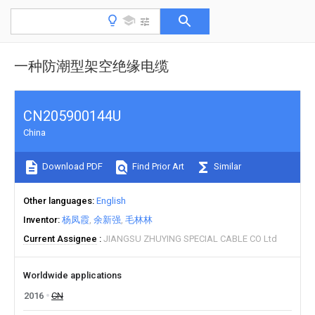
一种防潮型架空绝缘电缆
CN205900144U
China
Download PDF
Find Prior Art
Similar
Other languages
English
Inventor
杨凤霞
余新强
毛林林
Current Assignee
JIANGSU ZHUYING SPECIAL CABLE CO Ltd
Worldwide applications
2016
CN