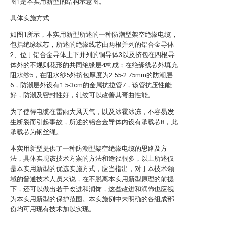
图1是本实用新型的结构示意图。
具体实施方式
如图1所示，本实用新型所述的一种防潮型架空绝缘电缆，
包括绝缘线芯，所述的绝缘线芯由两根并列的铝合金导体
2、位于铝合金导体上下并列的铜导体3以及挤包在四根导
体外的不规则花形的共同绝缘层4构成；在绝缘线芯外填充
阻水纱5，在阻水纱5外挤包厚度为2.55-2.75mm的防潮层
6，防潮层外设有1.5-3cm的金属抗拉管7，该管抗压性能
好，防潮及密封性好，轧纹可以改善其弯曲性能。
为了使得电缆在雷雨大风天气，以及冰雹冰冻，不容易发
生断裂而引起事故，所述的铝合金导体内设有承载芯8，此
承载芯为钢丝绳。
本实用新型提供了一种防潮型架空绝缘电缆的思路及方
法，具体实现该技术方案的方法和途径很多，以上所述仅
是本实用新型的优选实施方式，应当指出，对于本技术领
域的普通技术人员来说，在不脱离本实用新型原理的前提
下，还可以做出若干改进和润饰，这些改进和润饰也应视
为本实用新型的保护范围。本实施例中未明确的各组成部
份均可用现有技术加以实现。