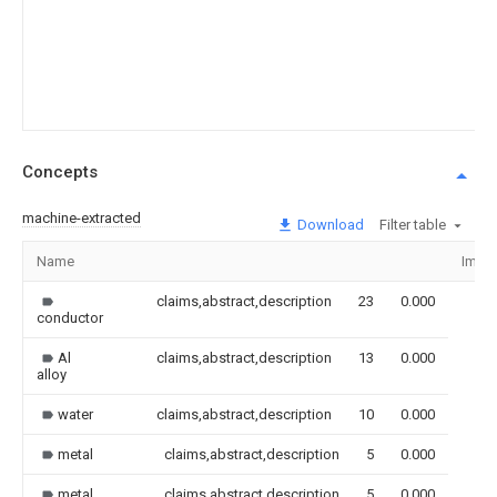
Concepts
machine-extracted
Download
Filter table
Name
Imag
claims,abstract,description
23
0.000
conductor
Al
claims,abstract,description
13
0.000
alloy
water
claims,abstract,description
10
0.000
metal
claims,abstract,description
5
0.000
metal
claims,abstract,description
5
0.000