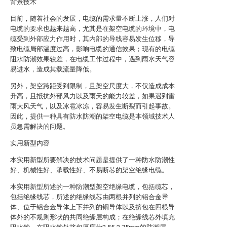
背景技术
目前，随着社会的发展，电缆的需求量不断上涨，人们对
电缆的要求也越来越高，尤其是在架空电缆的环境中，电
缆受到外部应力作用时，其内部的导线容易发生位移，导
致电缆局部温度过高，影响电缆的通信效果；现有的电缆
阻水防潮效果较差，在电缆工作过程中，遇到雨水天气容
易进水，造成其载流量降低。
另外，架空跨距受到限制，且架空尺度大，不仅造成成本
升高，且抵抗外部风力以及雨天的能力较差，如果遇到雷
雨大风天气，以及冰雹冰冻，容易发生断裂而引起事故。
因此，提供一种具有防水防潮的架空电缆是本领域技术人
员急需解决的问题。
实用新型内容
本实用新型所要解决的技术问题是提供了一种防水防潮性
好、机械性好、承载性好、不易断芯的架空绝缘电缆。
本实用新型所述的一种防潮型架空绝缘电缆，包括缆芯，
包括绝缘线芯，所述的绝缘线芯由两根并列的铝合金导
体、位于铝合金导体上下并列的铜导体以及挤包在四根导
体外的不规则形状的共同绝缘层构成；在绝缘线芯外填充