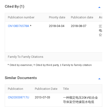
Cited By (1)
Publication number
Priority date
Publication date
Assi
CN108376578A
*
2018-04-04
2018-08-07
江苏
电缆
公司
Family To Family Citations
* Cited by examiner, † Cited by third party, ‡ Family to family citation
Similar Documents
Publication
Publication Date
Title
CN203038717U
2013-07-03
一种额定电压20kV铝合金
导体架空绝缘阻水电缆