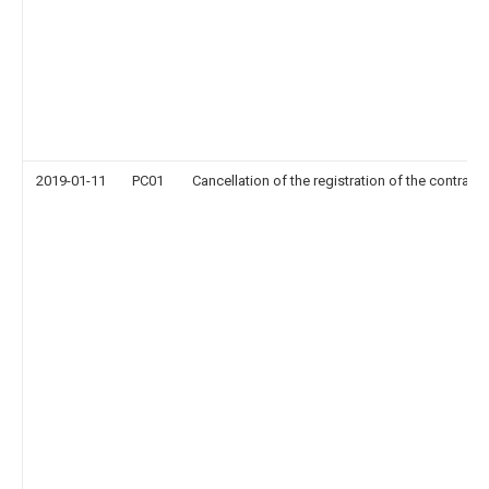
2019-01-11
PC01
Cancellation of the registration of the contract 