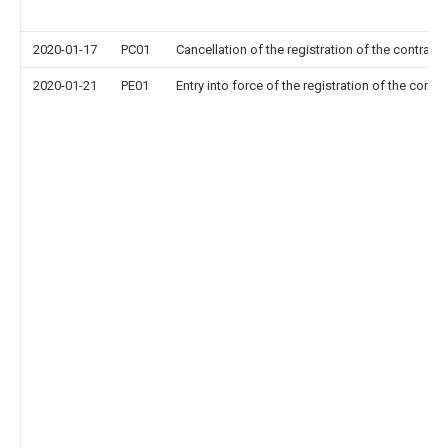
2020-01-17
PC01
Cancellation of the registration of the contract 
2020-01-21
PE01
Entry into force of the registration of the contr