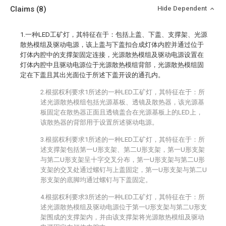
Claims
(8)
Hide Dependent
1.一种LED工矿灯，其特征在于：包括上盖、下盖、支撑架、光源
散热模组及驱动电源，该上盖与下盖扣合成灯体内腔并通过位于
灯体内腔中的支撑架固定连接，光源散热模组及驱动电源设置在
灯体内腔中且驱动电源位于光源散热模组背部，光源散热模组固
定在下盖且其出光面位于所述下盖开设的通孔内。
2.根据权利要求1所述的一种LED工矿灯，其特征在于：所
述光源散热模组包括光源基板、透镜及散热器，该光源基
板固定在散热器正面且透镜盖合在光源基板上的LED上，
该散热器的背部用于设置所述驱动电源。
3.根据权利要求1所述的一种LED工矿灯，其特征在于：所
述支撑架包括第一U形支架、第二U形支架，第一U形支架
与第二U形支架呈十字交叉分布，第一U形支架与第二U形
支架的交叉处通过螺钉与上盖固定，第一U形支架与第二U
形支架的底脚均通过螺钉与下盖固定。
4.根据权利要求3所述的一种LED工矿灯，其特征在于：所
述光源散热模组及驱动电源位于第一U形支架与第二U形支
架围成的支撑架内，并由该支撑架将光源散热模组及驱动