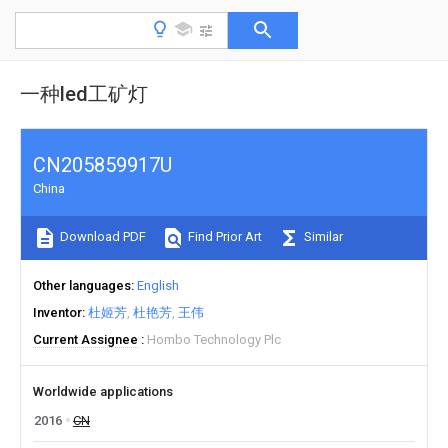
一种led工矿灯
CN205859917U
China
Download PDF
Find Prior Art
Similar
Other languages
English
Inventor
杜姬芳
杜艳芳
王伟
Current Assignee
Hombo Technology Plc
Worldwide applications
2016
CN