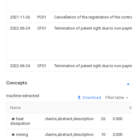
2021-11-26
PC01
Cancellation of the registration of the contract 
2022-06-24
CF01
Termination of patent right due to non-payment
2022-06-24
CF01
Termination of patent right due to non-payment
Concepts
machine-extracted
Download
Filter table
Name
Ima
heat
claims,abstract,description
26
0.000
dissipation
mining
claims,abstract,description
10
0.000