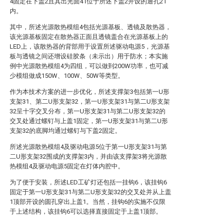
4固定在下盖2且其出光面41位于所述下盖2开设的通孔21
内。
其中，所述光源散热模组4包括光源基板、透镜及散热器，
该光源基板固定在散热器正面且透镜盖合在光源基板上的
LED上，该散热器的背部用于设置所述驱动电源5，光源基
板与透镜之间还增设硅胶条（未示出）用于防水；本实施
例中光源散热模组4为四组，可以做到200W功率，也可减
少模组做成150W、100W、50W等类型。
作为本技术方案的进一步优化，所述支撑架3包括第一U形
支架31、第二U形支架32，第一U形支架31与第二U形支架
32呈十字交叉分布，第一U形支架31与第二U形支架32的
交叉处通过螺钉与上盖1固定，第一U形支架31与第二U形
支架32的底脚均通过螺钉与下盖2固定。
所述光源散热模组4及驱动电源5位于第一U形支架31与第
二U形支架32围成的支撑架3内，并由该支撑架3将光源散
热模组4及驱动电源5固定在灯体内腔中。
为了便于安装，所述LED工矿灯还包括一挂钩6，该挂钩6
固定于第一U形支架31与第二U形支架32的交叉处并从上盖
1顶部开设的圆孔穿出上盖1。当然，挂钩6的实施不仅限
于上述结构，该挂钩6可以选择直接固定于上盖1顶部。