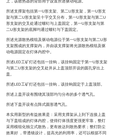
上，该散热器的背部用于设置所述驱动电源。
所述支撑架包括第一U形支架、第二U形支架，第一U形支
架与第二U形支架呈十字交叉分布，第一U形支架与第二U
形支架的交叉处通过螺钉与上盖固定，第一U形支架与第
二U形支架的底脚均通过螺钉与下盖固定。
所述光源散热模组及驱动电源位于第一U形支架与第二U形
支架围成的支撑架内，并由该支撑架将光源散热模组及驱
动电源固定在灯体内腔中。
所述LED工矿灯还包括一挂钩，该挂钩固定于第一U形支架
与第二U形支架的交叉处并从上盖顶部开设的圆孔穿出上
盖。
所述LED工矿灯还包括一挂钩，该挂钩固定于上盖顶部。
所述上盖开设有围绕其顶部均匀分布的多个透气孔。
所述下盖开设有点阵式圆形透气孔。
本实用新型的有益效果是：采用支撑架从上到下连接上盖
与下盖组成的灯体内腔，使得灯体强度更强更牢靠，整灯
采用模组化独立式散热，更有效达到散热要求；整灯防尘
效果好 ，带透镜设计，提高光的利用率，还可以根据不同