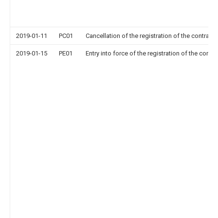
2019-01-11
PC01
Cancellation of the registration of the contract 
2019-01-15
PE01
Entry into force of the registration of the contr