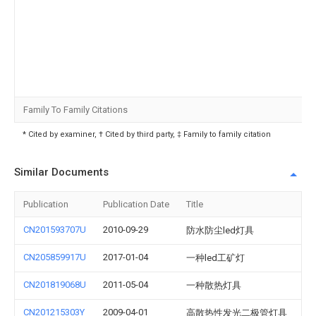
Family To Family Citations
* Cited by examiner, † Cited by third party, ‡ Family to family citation
Similar Documents
Publication
Publication Date
Title
CN201593707U
2010-09-29
防水防尘led灯具
CN205859917U
2017-01-04
一种led工矿灯
CN201819068U
2011-05-04
一种散热灯具
CN201215303Y
2009-04-01
高散热性发光二极管灯具