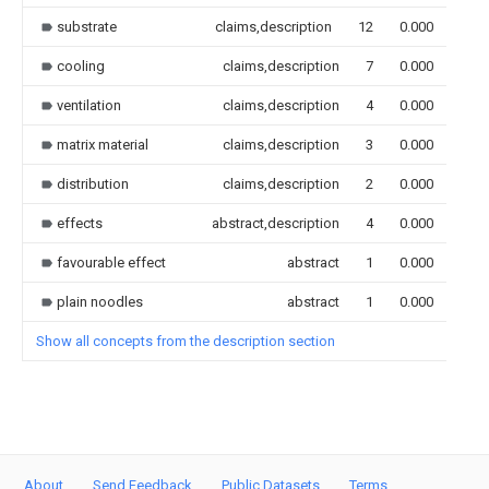
substrate
claims,description
12
0.000
cooling
claims,description
7
0.000
ventilation
claims,description
4
0.000
matrix material
claims,description
3
0.000
distribution
claims,description
2
0.000
effects
abstract,description
4
0.000
favourable effect
abstract
1
0.000
plain noodles
abstract
1
0.000
Show all concepts from the description section
About
Send Feedback
Public Datasets
Terms