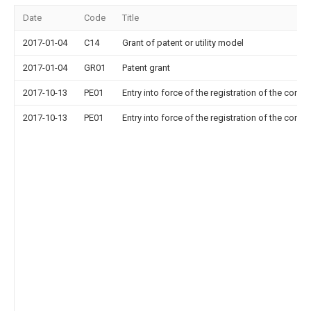
Date
Code
Title
2017-01-04
C14
Grant of patent or utility model
2017-01-04
GR01
Patent grant
2017-10-13
PE01
Entry into force of the registration of the contr
2017-10-13
PE01
Entry into force of the registration of the contr