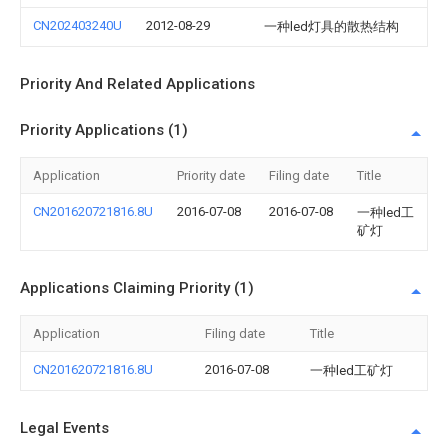
CN202403240U
2012-08-29
一种led灯具的散热结构
Priority And Related Applications
Priority Applications (1)
Application
Priority date
Filing date
Title
CN201620721816.8U
2016-07-08
2016-07-08
一种led工
矿灯
Applications Claiming Priority (1)
Application
Filing date
Title
CN201620721816.8U
2016-07-08
一种led工矿灯
Legal Events