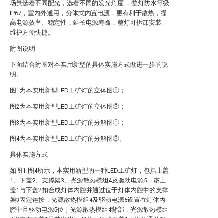
场景选着不同配光，选着不同的发光角度 ，整灯防水等级
IP67，室内外通用，分体式内置电源，更有利于散热，提
高电源效率、稳定性，延长电源寿命，整灯可拆卸安装、
维护方便快捷。
附图说明
下面结合附图对本实用新型的具体实施方式做进一步的说
明。
图1为本实用新型LED工矿灯的立体图①；
图2为本实用新型LED工矿灯的立体图②；
图3为本实用新型LED工矿灯的分解图①：
图4为本实用新型LED工矿灯的分解图②。
具体实施方式
如图1-图4所示，本实用新型的一种LED工矿灯，包括上盖
1、下盖2、支撑架3、光源散热模组4及驱动电源5，该上
盖1与下盖2扣合成灯体内腔并通过位于灯体内腔中的支撑
架3固定连接，光源散热模组4及驱动电源5设置在灯体内
腔中且驱动电源5位于光源散热模组4背部，光源散热模组