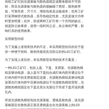
传统工矿灯的光源基板与散热器固定成整体模块不可拆
卸，而且光源基板与散热器的接触隔了两层，散热效率
低，可靠性差，尺寸大，增加包装及运输成本；也有工矿
灯采用铜管式散热器，其导热稳定性差，尤其是做大功率
时更加明显；此外，前述两种工矿灯有一个共同的缺点，
就是防尘效果差，使用一段时间之后，灰尘堆积严重，影
响灯具的使用效果。
实用新型内容
为了克服上述现有技术的不足，本实用新型的目的在于提
供一种便于拆卸、散热性能优良且防尘好的LED工矿灯。
为了实现上述目的，本实用新型采用的技术方案是：
一种LED工矿灯，包括上盖、下盖、支撑架、光源散热模
组及驱动电源，该上盖与下盖扣合成灯体内腔并通过位于
灯体内腔中的支撑架固定连接，光源散热模组及驱动电源
设置在灯体内腔中且驱动电源位于光源散热模组背部，光
源散热模组固定在下盖且其出光面位于所述下盖开设的通
孔内。
所述光源散热模组包括光源基板、透镜及散热器，该光源
基板固定在散热器正面且透镜盖合在光源基板上的LED