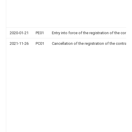
2020-01-21
PE01
Entry into force of the registration of the contr
2021-11-26
PC01
Cancellation of the registration of the contract 