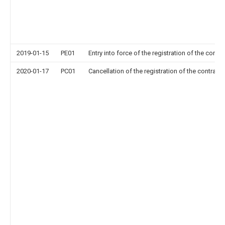
2019-01-15
PE01
Entry into force of the registration of the contr
2020-01-17
PC01
Cancellation of the registration of the contract 