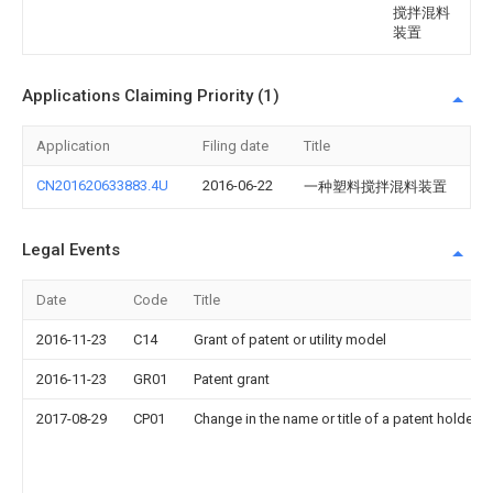
搅拌混料
装置
Applications Claiming Priority (1)
Application
Filing date
Title
CN201620633883.4U
2016-06-22
一种塑料搅拌混料装置
Legal Events
Date
Code
Title
2016-11-23
C14
Grant of patent or utility model
2016-11-23
GR01
Patent grant
2017-08-29
CP01
Change in the name or title of a patent holder