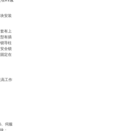
在RV减
应块安装
插套有上
成型有插
全锁导柱
，安全锁
板固定在
提高工作
6、伺服
应块；