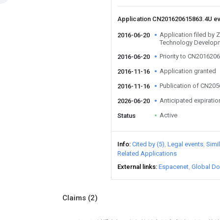
Application CN201620615863.4U e
Application filed by
2016-06-20
Technology Develop
Priority to CN201620
2016-06-20
Application granted
2016-11-16
Publication of CN20
2016-11-16
Anticipated expiratio
2026-06-20
Active
Status
Info
Cited by (5)
Legal events
Simi
Related Applications
External links
Espacenet
Global Do
Claims
(2)