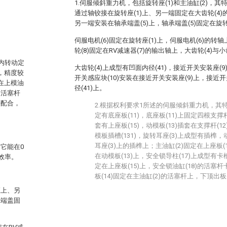
1.伺服倾斜重力机，包括旋转座(1)和主油缸(2)，其
通过轴铰接在旋转座(1)上、另一端固定在大齿轮(4)
另一端安装在轴承端盖(5)上，轴承端盖(5)固定在旋转
伺服电机(6)固定在旋转座(1)上，伺服电机(6)的转轴
轮(8)固定在RV减速器(7)的输出轴上，大齿轮(4)与小
内转动定
大齿轮(4)上成型有凹面内径(41)，接近开关安装座(9
，精度较
开关感应块(10)安装在接近开关安装座(9)上，接近开
在上模油
径(41)上。
的活塞杆
密配合，
2.根据权利要求1所述的伺服倾斜重力机，其特
定有底座板(11)，底座板(11)上固定四根支撑杆
套有上座板(15)，动模板(13)插套在支撑杆(1
模板插槽(131)，旋转耳座(3)上成型有插榫，
耳座(3)上的插榫上；主油缸(2)固定在上座板(1
它能在0
在动模板(13)上，安全锁导柱(17)上成型有卡槽(
效率。
定在上座板(15)上，安全锁油缸(18)的活塞杆
板(14)固定在主油缸(2)的活塞杆上，下顶出板(
座上、另
承端盖固