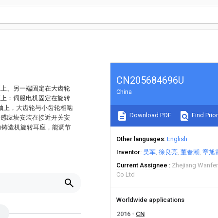
CN205684696U
座上、另一端固定在大齿轮
China
座上；伺服电机固定在旋转
轴上，大齿轮与小齿轮相啮
Download PDF
Find Prior
关感应块安装在接近开关安
力铸造机旋转耳座，能调节
Other languages
English
Inventor
吴军
徐良亮
董春潮
章旭
Current Assignee
Zhejiang Wanfe
Co Ltd
Worldwide applications
2016
CN