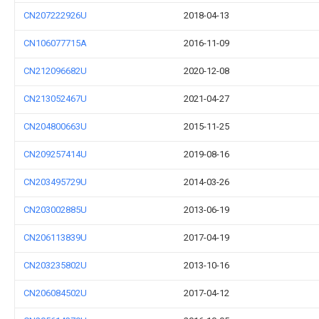
CN207222926U
2018-04-13
CN106077715A
2016-11-09
CN212096682U
2020-12-08
CN213052467U
2021-04-27
CN204800663U
2015-11-25
CN209257414U
2019-08-16
CN203495729U
2014-03-26
CN203002885U
2013-06-19
CN206113839U
2017-04-19
CN203235802U
2013-10-16
CN206084502U
2017-04-12