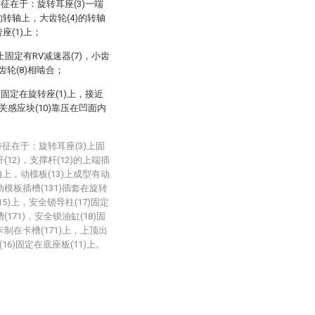
特征在于：旋转耳座(3)一端
的转轴上，大齿轮(4)的转轴
座(1)上；
上固定有RV减速器(7)，小齿
齿轮(8)相啮合；
)固定在旋转座(1)上，接近
关感应块(10)靠压在凹面内
征在于：旋转耳座(3)上固
(12)，支撑杆(12)的上端插
2)上，动模板(13)上成型有动
动模板插槽(131)插套在旋转
5)上，安全锁导柱(17)固定
171)，安全锁油缸(18)固
卡制在卡槽(171)上，上顶出
16)固定在底座板(11)上。