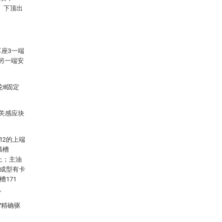
6、下顶出
耳座3一端
另一端安
轮8固定
开关感应块
12的上端
插槽
上；主油
上成型有卡
171
。
7精确驱