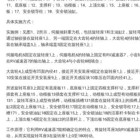
11、底座板；12、支撑杆；13、动模板；14、上顶出板；15、上座板；1
板；17、安全锁导柱；18、安全锁油缸。
具体实施方式：
实施例：见图1、2所示，伺服倾斜重力机，包括旋转座1和主油缸2，旋转
通过轴铰接在旋转座1上、另一端固定在大齿轮4的转轴上，大齿轮4的转轴
装在轴承端盖5上，轴承端盖5固定在旋转座1上；
伺服电机6固定在旋转座1上，伺服电机6的转轴上固定有RV减速器7，小齿
在RV减速器7的输出轴上，大齿轮4与小齿轮8相啮合；
大齿轮4上成型有凹面内径41，接近开关安装座9固定在旋转座1上，接近
10安装在接近开关安装座9上，接近开关感应块10靠压在凹面内径41上。
所述旋转耳座3上固定有底座板11，底座板11上固定四根支撑杆12，支撑杆
插套有上座板15，动模板13插套在支撑杆12上，动模板13上成型有动模板
131，旋转耳座3上成型有插榫，动模板插槽131插套在旋转耳座3上的插榫
缸2固定在上座板15上，安全锁导柱17固定在动模板13上，安全锁导柱17
槽171，安全锁油缸18固定在上座板15上，安全锁油缸18的活塞杆卡制在卡槽
上，上顶出板14固定在主油缸2的活塞杆上，下顶出板16固定在底座板11上
工作原理：它利用RV减速器7能精确定位的特点，将旋转耳座3由RV减速器
动，从而实现旋转耳座3在旋转座1上0至180转动。