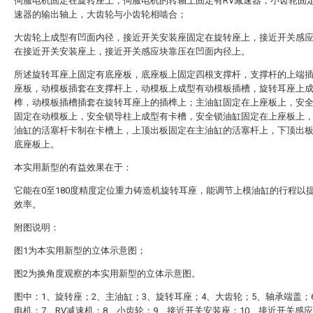
伺服电机固定在旋转座上，伺服电机的转轴上固定有RV减速器，小齿轮固定
速器的输出轴上，大齿轮与小齿轮相啮合；
大齿轮上成型有凹面内径，接近开关安装座固定在旋转座上，接近开关感
在接近开关安装座上，接近开关感应块靠压在凹面内径上。
所述旋转耳座上固定有底座板，底座板上固定四根支撑杆，支撑杆的上端
座板，动模板插套在支撑杆上，动模板上成型有动模板插槽，旋转耳座上
榫，动模板插槽插套在旋转耳座上的插榫上；主油缸固定在上座板上，安
固定在动模板上，安全锁导柱上成型有卡槽，安全锁油缸固定在上座板上
油缸的活塞杆卡制在卡槽上，上顶出板固定在主油缸的活塞杆上，下顶出
底座板上。
本实用新型的有益效果在于：
它能在0至180度精度定位重力铸造机旋转耳座，能调节上模油缸的行程以
效率。
附图说明：
图1为本实用新型的立体示意图；
图2为换角度观察的本实用新型的立体示意图。
图中：1、旋转座；2、主油缸；3、旋转耳座；4、大齿轮；5、轴承端盖；
电机；7、RV减速机；8、小齿轮；9、接近开关安装座；10、接近开关感