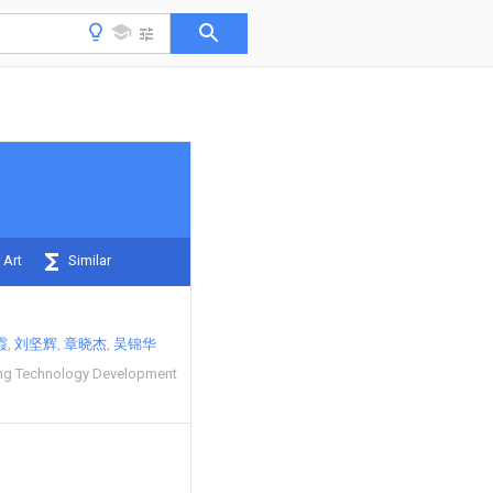
 Art
Similar
霞
刘坚辉
章晓杰
吴锦华
ng Technology Development