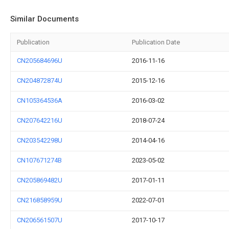
Similar Documents
Publication
Publication Date
CN205684696U
2016-11-16
CN204872874U
2015-12-16
CN105364536A
2016-03-02
CN207642216U
2018-07-24
CN203542298U
2014-04-16
CN107671274B
2023-05-02
CN205869482U
2017-01-11
CN216858959U
2022-07-01
CN206561507U
2017-10-17