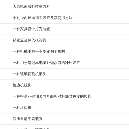
大齿轮伺服翻转重力机
小孔径内球面加工装置及其使用方法
一种家具设计打孔装置
精密五金件入模冶具
一种机械手扁平不旋转侧姿机构
一种用于笔记本电脑外壳水口的冲压装置
一种玻璃切割机磨头
旋边机机头
一种检测花键轴叉两耳面相对杆部对称度的检具
一种压边机
液压自动夹紧装置