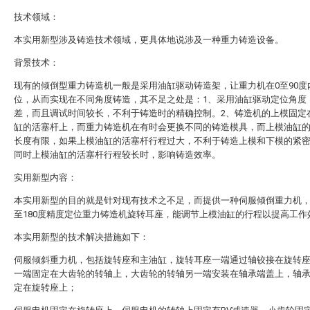
技术领域：
本实用新型涉及铸造技术领域，更具体地说涉及一种重力铸造设备。
背景技术：
现有的倾倒型重力铸造机一般是采用油缸驱动铸造架，让重力机在0至90度
位，从而实现在不同角度铸造，其不足之处是：1、采用油缸驱动定位角度
差，而且调试时间较长，不利于铸造时的精确控制。2、铸造机的上模固定
缸的活塞杆上，而重力铸造机在有时会更换不同的铸造模具，而上模油缸
长度有限，如果上模油缸的活塞杆行程过大，不利于铸造上模和下模的紧
同时上模油缸的活塞杆行程较长时，影响铸造效率。
实用新型内容：
本实用新型的目的就是针对现有技术之不足，而提供一种伺服倾倒重力机，
至180度精度定位重力铸造机旋转耳座，能调节上模油缸的行程以提高工作
本实用新型的技术解决措施如下：
伺服倾斜重力机，包括旋转座和主油缸，旋转耳座一端通过轴铰接在旋转
一端固定在大齿轮的转轴上，大齿轮的转轴另一端安装在轴承端盖上，轴
定在旋转座上；