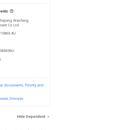
vents
 Zhejiang Wanfeng
ment Co Ltd
615863.4U
5684696U
n
lar documents
Priority and
ssier
Discuss
Hide Dependent