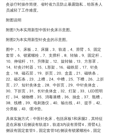
灸诊疗时操作简便、省时省力且防止暴露隐私，给医务人
员减轻了工作难度。
附图说明
附图1为本实用新型中医针灸床示意图。
附图2为本实用新型针灸盒的示意图。
图中，1、床板，2、床腿，3、轨道，4、滑臂，5、固定
套管，6、锁紧螺栓，7、支撑杆，8、转轴，9、固定杆，
10、伸缩杆，11、升降架，12、旋转轴，13、方形罩，
14、针灸计时器，15、L形架，16、磁铁层，17、针灸
盒，18、磁石层，19、折页，20、盒盖，21、磁铁条，
22、磁石条，23、上槽，24、中槽，25、下槽，26、上折
页，27、短针灸体盒，28、中折页，29、中针灸体盒，
30、下折页，31、长针灸体盒，32、灯架，33、LED照明
灯，34、储物槽，35、消毒液槽，36、抽盒，37、瓶槽，
38、线槽，39、电刺激仪，40、输出线，41、提手，42、
分类板，43、缓冲垫。
具体实施方式：中医针灸床，包括床板1和床腿2，其特征
是在床板1后侧设有轨道3，轨道3内设有滑臂4，滑臂4上
侧设有固定套管5，固定套管5右侧设有锁紧螺栓6，固定