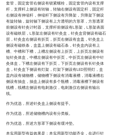
套管，固定套管右侧设有锁紧螺栓，固定套管内设有支撑
杆，支撑杆上侧设有转轴，转轴右侧设有固定杆，固定杆
右侧设有伸缩杆，伸缩杆下侧设有升降架，升降架下侧设
有旋转轴，旋转轴下侧设有上方透明的方形罩，方形透罩
前侧设有针灸计时器，支撑杆前侧设有L形架，L形架表面
设有磁铁层，L形架左侧设有针灸盒，针灸盒背侧设有磁石
层，针灸盒右侧设有折页，折页右侧设有盒盖，针灸盒上
侧设有磁铁条，盒盖上侧设有磁石条，针灸盒内设有上
槽、中槽和下槽，上槽左侧设有上折页，上折页左侧设有
短针灸体盒，中槽左侧设有中折页，中折页左侧设有中针
灸体盒，下槽左侧设有下折页，下折页左侧设有长针灸体
盒，针灸盒下侧设有灯架，灯架下侧设有LED照明灯，盒
盖内设有储物槽，储物槽下侧设有消毒液槽，消毒液槽右
侧设有抽盒，抽盒上侧设有多个瓶槽，消毒液槽下侧设有
线槽，线槽左侧设有电刺激仪，电刺激仪右侧设有输出
线。
作为优选，所述针灸盒上侧设有提手。
作为优选，所述储物槽内设有分类板。
作为优选，所述方形罩下侧设有缓冲垫。
本实用新型有益效果是：本实用新型功能齐全，在进行针