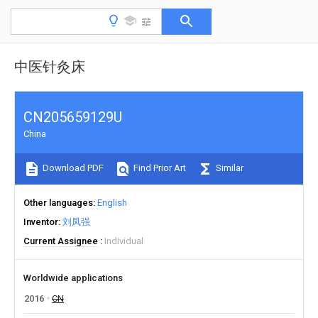
中医针灸床
CN205659129U
China
Download PDF
Find Prior Art
Similar
Other languages
English
Inventor
刘凤强
Current Assignee
Individual
Worldwide applications
2016
CN