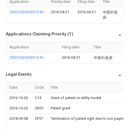
Application
Priority date
Filing date
Title
CN201620342019.9U
2016-04-21
2016-04-21
中医针灸
床
Applications Claiming Priority (1)
Application
Filing date
Title
CN201620342019.9U
2016-04-21
中医针灸床
Legal Events
Date
Code
Title
2016-10-26
C14
Grant of patent or utility model
2016-10-26
GR01
Patent grant
2018-05-08
CF01
Termination of patent right due to non-payment