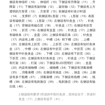
侧设有伸缩杆（10），伸缩杆（10）下侧设有升降架（11），升
降架（11）下侧设有旋转轴（12），旋转轴（12）下侧设有上方
透明的方形罩（13），方形罩（13）前侧设有针灸计时器
（14），支撑杆（7）前侧设有L形架（15），L形架（15）表面
设有磁铁层（16），L形架（15）左侧设有针灸盒（17），针灸
盒（17）背侧设有磁石层（18），针灸盒（17）右侧设有折页
（19），折页（19）右侧设有盒盖（20），针灸盒（17）上侧设
有磁铁条（21），盒盖（20）上侧设有磁石条（22），针灸盒
（17）内设有上槽（23）、中槽（24）和下槽（25），上槽
（23）左侧设有上折页（26），上折页（26）左侧设有短针灸体
盒（27），中槽（24）左侧设有中折页（28），中折页（28）左
侧设有中针灸体盒（29），下槽（25）左侧设有下折页（30），
下折页（30）左侧设有长针灸体盒（31），针灸盒（17）下侧设
有灯架（32），灯架（32）下侧设有LED照明灯（33），盒盖
（20）内设有储物槽（34），储物槽（34）下侧设有消毒液槽
（35），消毒液槽（35）右侧设有抽盒（36），抽盒（36）上侧
设有多个瓶槽（37），消毒液槽（35）下侧设有线槽（38），线
槽（38）左侧设有电刺激仪（39），电刺激仪（39）右侧设有输
出线（40）。
2.根据权利要求1所述的中医针灸床，其特征在于：所述针
灸盒（17）上侧设有提手（41）。