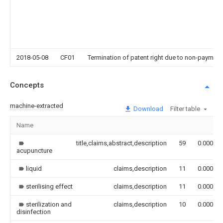
2018-05-08
CF01
Termination of patent right due to non-payment
Concepts
machine-extracted
Download
Filter table
Name
title,claims,abstract,description
59
0.000
acupuncture
liquid
claims,description
11
0.000
sterilising effect
claims,description
11
0.000
sterilization and
claims,description
10
0.000
disinfection