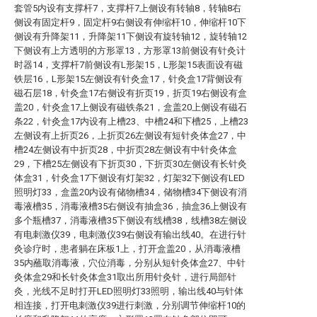
套管5内设有支撑杆7，支撑杆7上侧设有转轴8，转轴8右
侧设有固定杆9，固定杆9右侧设有伸缩杆10，伸缩杆10下
侧设有升降架11，升降架11下侧设有旋转轴12，旋转轴12
下侧设有上方透明的方形罩13，方形罩13前侧设有针灸计
时器14，支撑杆7前侧设有L形架15，L形架15表面设有磁
铁层16，L形架15左侧设有针灸盒17，针灸盒17背侧设有
磁石层18，针灸盒17右侧设有折页19，折页19右侧设有盒
盖20，针灸盒17上侧设有磁铁条21，盒盖20上侧设有磁石
条22，针灸盒17内设有上槽23、中槽24和下槽25，上槽23
左侧设有上折页26，上折页26左侧设有短针灸体盒27，中
槽24左侧设有中折页28，中折页28左侧设有中针灸体盒
29，下槽25左侧设有下折页30，下折页30左侧设有长针灸
体盒31，针灸盒17下侧设有灯架32，灯架32下侧设有LED
照明灯33，盒盖20内设有储物槽34，储物槽34下侧设有消
毒液槽35，消毒液槽35右侧设有抽盒36，抽盒36上侧设有
多个瓶槽37，消毒液槽35下侧设有线槽38，线槽38左侧设
有电刺激仪39，电刺激仪39右侧设有输出线40。在进行针
灸诊疗时，患者躺在床板1上，打开盒盖20，从消毒液槽
35内蘸取消毒液，穴位消毒，分别从短针灸体盒27、中针
灸体盒29和长针灸体盒31取出所用针灸针，进行局部针
灸，光线不足时打开LED照明灯33照明，输出线40与针体
相连接，打开电刺激仪39进行刺激，分别调节伸缩杆10的