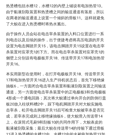
热烫槽包括水槽12，水槽12的内壁上铺设有电加热管13。
由于黏液刮取装置和热烫槽之间的输送通道有落差，所以
在两者的输送通道上设置一个倾斜的滑板11。这样就避免
了大鲵在进入热烫槽时将热水溅出。
由于操作人员会站在电击宰杀装置的入料口位置进行一系
列电击以及后续的操作，出于便捷考虑将高压电源的开关
设置为电击脚踏开关15，该电击脚踏开关15设置在电击宰
杀装置对应罩壳1的下方。而在电击宰杀装置对应罩壳1的
侧壁上分别设有电极板开关18、传送带开关17和电加热管
开关16。
本实用新型在使用时，在打开电极板开关18、传送带开关
17和电加热管开关16进入生产待机状态后，首先下移绝缘
抽板6，一方面闭合电击宰杀装置和黏液刮取装置之间输送
通道，另一方面使电击宰杀装置中的正电极板3和负电极板
4形成一个通电回路；其次将大鲵通过单向开合的防倒行盖
板20放入柱状料槽2中，踩下电机脚踏开关对大鲵实施电
击宰杀，松开电击脚踏开关15后可检查大鲵被宰杀是否完
成，若宰杀完成则上移绝缘抽板6，使大鲵滑入传送带14
上，在滚筒式毛刷9和刮板10的共同作用下，大鲵表皮的
黏液被刮取采集；最后大鲵在传送带14的传输下通过滑板
11进入热烫槽的水槽12中，水槽12中的水被电加热管13加