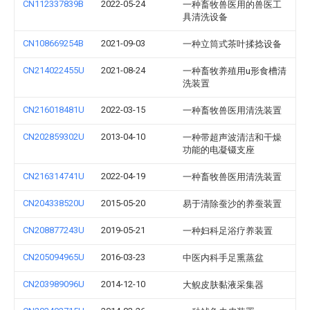
CN112337839B
2022-05-24
一种畜牧兽医用的兽医工
具清洗设备
CN108669254B
2021-09-03
一种立筒式茶叶揉捻设备
CN214022455U
2021-08-24
一种畜牧养殖用u形食槽清
洗装置
CN216018481U
2022-03-15
一种畜牧兽医用清洗装置
CN202859302U
2013-04-10
一种带超声波清洁和干燥
功能的电凝镊支座
CN216314741U
2022-04-19
一种畜牧兽医用清洗装置
CN204338520U
2015-05-20
易于清除蚕沙的养蚕装置
CN208877243U
2019-05-21
一种妇科足浴疗养装置
CN205094965U
2016-03-23
中医内科手足熏蒸盆
CN203989096U
2014-12-10
大鲵皮肤黏液采集器