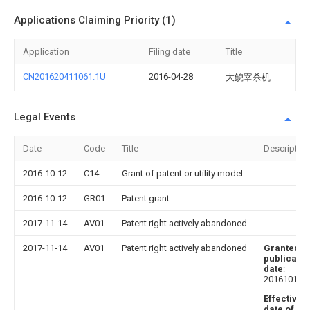
Applications Claiming Priority (1)
Application
Filing date
Title
CN201620411061.1U
2016-04-28
大鲵宰杀机
Legal Events
Date
Code
Title
Description
2016-10-12
C14
Grant of patent or utility model
2016-10-12
GR01
Patent grant
2017-11-14
AV01
Patent right actively abandoned
2017-11-14
AV01
Patent right actively abandoned
Granted
publicatio
date
:
20161012
Effective
date of