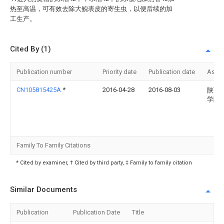
热至高温，可有效去除大鲵表皮的寄生虫，以便后续的加
工生产。
Cited By (1)
Publication number
Priority date
Publication date
Assi
CN105815425A
*
2016-04-28
2016-08-03
陕西
学院
Family To Family Citations
* Cited by examiner, † Cited by third party, ‡ Family to family citation
Similar Documents
Publication
Publication Date
Title