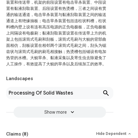
装置和传送带，机架的前段设置有电击宰杀装置、中段设
置有黏液刮取装置、后段设置有热烫槽，三者之间设有贯
通的输送通道，电击宰杀装置与黏液刮取装置之间的输送
通道上有绝缘抽板；电击宰杀装置包括连柱状料槽，柱状
料槽内壁上设有连有高压电源的正负电极板，正负电极板
上间隔设有电极刷；黏液刮取装置设置在传送带上方的机
架上包括滚筒式毛刷和刮板，滚筒式毛刷与大鲵的背部曲
面相仿，刮板设置在相邻两个滚筒式毛刷之间，刮头为锯
齿状与滚筒式毛刷的刷毛相接触；热烫槽包括铺设有电加
热管的水槽。大鲵宰杀、黏液采集以及寄生虫去除避免了
人工操作，有效提高了大鲵的宰杀以及后续加工的效率。
Landscapes
Processing Of Solid Wastes
Show more
Claims
(8)
Hide Dependent