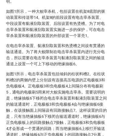
明。
如图1所示，一种大鲵宰杀机，包括设置在机架8底部的驱
动装置和传送带14。机架8的前段设置有电击宰杀装置、
中段设置有黏液刮取装置、后段设置有热烫槽。为了对电
击宰杀装置和黏液刮取装置实施进一步的保护，可在电击
宰杀装置和黏液刮取装置的外部设置一个罩壳1。
在电击宰杀装置、黏液刮取装置和热烫槽之间设有贯通的
输送通道。为了将大鲵限制在电击宰杀装置内进行充分电
击，所以需要在电击宰杀装置与黏液刮取装置之间的输送
通道上设置一个可上下移动的绝缘抽板6。
如图1所示，电击宰杀装置包括倾斜的柱状料槽2。在柱状
料槽2的两侧内壁上分别设有连接高压电源的正电极板3和
负电极板4。正电极板3和负电极板4上间隔分布有电极刷
5，通电的电极刷5用来对大鲵实施电击宰杀。需要说明的
是，绝缘抽板6下移闭合电击宰杀装置和黏液刮取装置之间
的输送通道时，正电极板3和负电极板4会与绝缘抽板6接
触，在该接触面上间隔设有回路接触点7。这样设置的目的
是，只有当绝缘抽板6下移闭合输送通道时，绝缘抽板6与
正负电极板上的回路接触点7接触，正电极板3和负电极板
4才会形成一个贯通的回路；而当绝缘抽板6上移打开输送
通道时，绝缘抽板6与正负电极板上的回路接触点7分离，