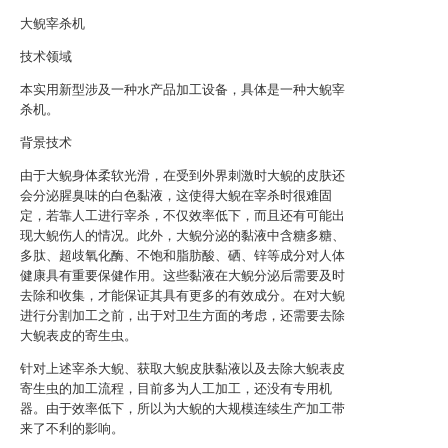
大鲵宰杀机
技术领域
本实用新型涉及一种水产品加工设备，具体是一种大鲵宰
杀机。
背景技术
由于大鲵身体柔软光滑，在受到外界刺激时大鲵的皮肤还
会分泌腥臭味的白色黏液，这使得大鲵在宰杀时很难固
定，若靠人工进行宰杀，不仅效率低下，而且还有可能出
现大鲵伤人的情况。此外，大鲵分泌的黏液中含糖多糖、
多肽、超歧氧化酶、不饱和脂肪酸、硒、锌等成分对人体
健康具有重要保健作用。这些黏液在大鲵分泌后需要及时
去除和收集，才能保证其具有更多的有效成分。在对大鲵
进行分割加工之前，出于对卫生方面的考虑，还需要去除
大鲵表皮的寄生虫。
针对上述宰杀大鲵、获取大鲵皮肤黏液以及去除大鲵表皮
寄生虫的加工流程，目前多为人工加工，还没有专用机
器。由于效率低下，所以为大鲵的大规模连续生产加工带
来了不利的影响。