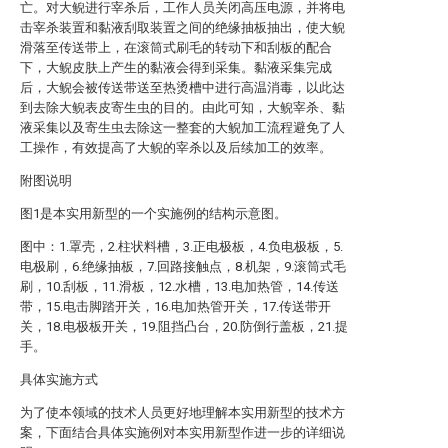
亡。对大鲵进行宰杀后，工作人员关闭高压电源，并将电
击宰杀装置和黏液刮取装置之间的绝缘抽板抽出，使大鲵
滑落至传送带上，在滚筒式刷毛的转动下和刮板的配合
下，大鲵皮肤上产生的黏液会得到采集。黏液采集完成
后，大鲵会被传送带送至热烫槽中进行高温消毒，以此达
到去除大鲵表皮寄生虫的目的。由此可知，大鲵宰杀、黏
液采集以及寄生虫去除这一整套的大鲵加工流程避免了人
工操作，有效提高了大鲵的宰杀以及后续加工的效率。
附图说明
图1是本实用新型的一个实施例的结构示意图。
图中：1.罩壳，2.柱状料槽，3.正电极板，4.负电极板，5.
电极刷，6.绝缘抽板，7.回路接触点，8.机架，9.滚筒式毛
刷，10.刮板，11.滑板，12.水槽，13.电加热管，14.传送
带，15.电击脚踏开关，16.电加热管开关，17.传送带开
关，18.电极板开关，19.阻挡凸台，20.防倒行盖板，21.提
手。
具体实施方式
为了使本领域的技术人员更好地理解本实用新型的技术方
案，下面结合具体实施例对本实用新型作进一步的详细说