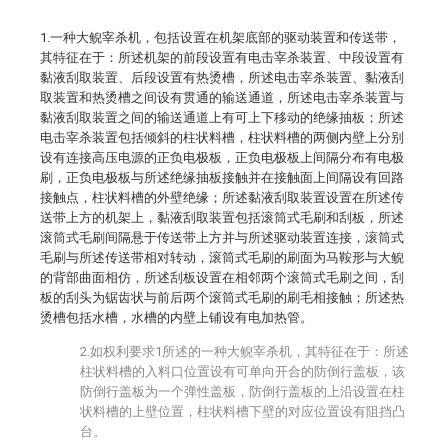
1.一种大鲵宰杀机，包括设置在机架底部的驱动装置和传送带，
其特征在于：所述机架的前段设置有电击宰杀装置、中段设置有
黏液刮取装置、后段设置有热烫槽，所述电击宰杀装置、黏液刮
取装置和热烫槽之间设有贯通的输送通道，所述电击宰杀装置与
黏液刮取装置之间的输送通道上有可上下移动的绝缘抽板；所述
电击宰杀装置包括倾斜的柱状料槽，柱状料槽的两侧内壁上分别
设有连接高压电源的正负电极板，正负电极板上间隔分布有电极
刷，正负电极板与所述绝缘抽板接触并在接触面上间隔设有回路
接触点，柱状料槽的外壁绝缘；所述黏液刮取装置设置在所述传
送带上方的机架上，黏液刮取装置包括滚筒式毛刷和刮板，所述
滚筒式毛刷间隔悬于传送带上方并与所述驱动装置连接，滚筒式
毛刷与所述传送带相对转动，滚筒式毛刷的刷面为马鞍形与大鲵
的背部曲面相仿，所述刮板设置在相邻两个滚筒式毛刷之间，刮
板的刮头为锯齿状与前后两个滚筒式毛刷的刷毛相接触；所述热
烫槽包括水槽，水槽的内壁上铺设有电加热管。
2.如权利要求1所述的一种大鲵宰杀机，其特征在于：所述
柱状料槽的入料口位置设有可单向开合的防倒行盖板，该
防倒行盖板为一个弹性盖板，防倒行盖板的上沿设置在柱
状料槽的上壁位置，柱状料槽下壁的对应位置设有阻挡凸
台。