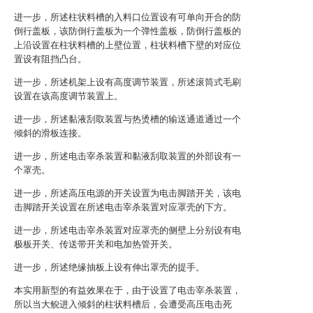
进一步，所述柱状料槽的入料口位置设有可单向开合的防
倒行盖板，该防倒行盖板为一个弹性盖板，防倒行盖板的
上沿设置在柱状料槽的上壁位置，柱状料槽下壁的对应位
置设有阻挡凸台。
进一步，所述机架上设有高度调节装置，所述滚筒式毛刷
设置在该高度调节装置上。
进一步，所述黏液刮取装置与热烫槽的输送通道通过一个
倾斜的滑板连接。
进一步，所述电击宰杀装置和黏液刮取装置的外部设有一
个罩壳。
进一步，所述高压电源的开关设置为电击脚踏开关，该电
击脚踏开关设置在所述电击宰杀装置对应罩壳的下方。
进一步，所述电击宰杀装置对应罩壳的侧壁上分别设有电
极板开关、传送带开关和电加热管开关。
进一步，所述绝缘抽板上设有伸出罩壳的提手。
本实用新型的有益效果在于，由于设置了电击宰杀装置，
所以当大鲵进入倾斜的柱状料槽后，会遭受高压电击死