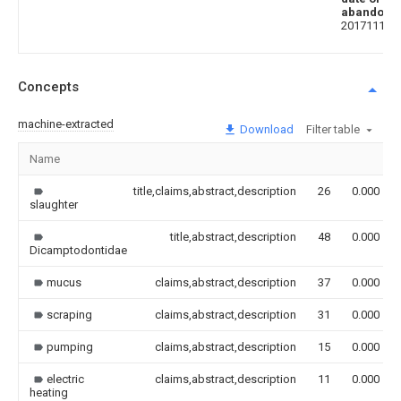
abandoni
20171114
Concepts
machine-extracted
Download
Filter table
Name
title,claims,abstract,description
26
0.000
slaughter
title,abstract,description
48
0.000
Dicamptodontidae
mucus
claims,abstract,description
37
0.000
scraping
claims,abstract,description
31
0.000
pumping
claims,abstract,description
15
0.000
electric
claims,abstract,description
11
0.000
heating