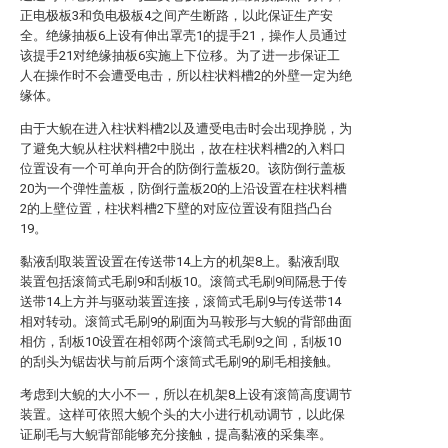
正电极板3和负电极板4之间产生断路，以此保证生产安
全。绝缘抽板6上设有伸出罩壳1的提手21，操作人员通过
该提手21对绝缘抽板6实施上下位移。为了进一步保证工
人在操作时不会遭受电击，所以柱状料槽2的外壁一定为绝
缘体。
由于大鲵在进入柱状料槽2以及遭受电击时会出现挣脱，为
了避免大鲵从柱状料槽2中脱出，故在柱状料槽2的入料口
位置设有一个可单向开合的防倒行盖板20。该防倒行盖板
20为一个弹性盖板，防倒行盖板20的上沿设置在柱状料槽
2的上壁位置，柱状料槽2下壁的对应位置设有阻挡凸台
19。
黏液刮取装置设置在传送带14上方的机架8上。黏液刮取
装置包括滚筒式毛刷9和刮板10。滚筒式毛刷9间隔悬于传
送带14上方并与驱动装置连接，滚筒式毛刷9与传送带14
相对转动。滚筒式毛刷9的刷面为马鞍形与大鲵的背部曲面
相仿，刮板10设置在相邻两个滚筒式毛刷9之间，刮板10
的刮头为锯齿状与前后两个滚筒式毛刷9的刷毛相接触。
考虑到大鲵的大小不一，所以在机架8上设有滚筒高度调节
装置。这样可依照大鲵个头的大小进行机动调节，以此保
证刷毛与大鲵背部能够充分接触，提高黏液的采集率。