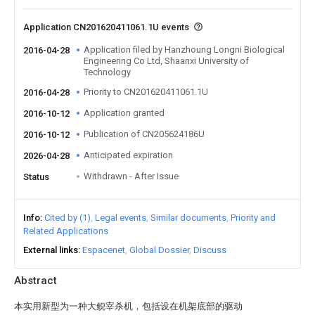
Application CN201620411061.1U events
Application filed by Hanzhoung Longni Biological
2016-04-28
Engineering Co Ltd, Shaanxi University of
Technology
Priority to CN201620411061.1U
2016-04-28
Application granted
2016-10-12
Publication of CN205624186U
2016-10-12
Anticipated expiration
2026-04-28
Withdrawn - After Issue
Status
Info
Cited by (1)
Legal events
Similar documents
Priority and
Related Applications
External links
Espacenet
Global Dossier
Discuss
Abstract
本实用新型为一种大鲵宰杀机，包括设在机架底部的驱动