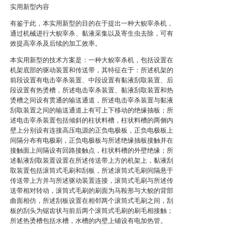
实用新型内容
有鉴于此，本实用新型的目的在于提出一种大鲵宰杀机，
通过机械进行大鲵宰杀、黏液采集以及寄生虫去除，可有
效提高宰杀及后续的加工效率。
本实用新型的技术方案是：一种大鲵宰杀机，包括设置在
机架底部的驱动装置和传送带，其特征在于：所述机架的
前段设置有电击宰杀装置、中段设置有黏液刮取装置、后
段设置有热烫槽，所述电击宰杀装置、黏液刮取装置和热
烫槽之间设有贯通的输送通道，所述电击宰杀装置与黏液
刮取装置之间的输送通道上有可上下移动的绝缘抽板；所
述电击宰杀装置包括倾斜的柱状料槽，柱状料槽的两侧内
壁上分别设有连接高压电源的正负电极板，正负电极板上
间隔分布有电极刷，正负电极板与所述绝缘抽板接触并在
接触面上间隔设有回路接触点，柱状料槽的外壁绝缘；所
述黏液刮取装置设置在所述传送带上方的机架上，黏液刮
取装置包括滚筒式毛刷和刮板，所述滚筒式毛刷间隔悬于
传送带上方并与所述驱动装置连接，滚筒式毛刷与所述传
送带相对转动，滚筒式毛刷的刷面为马鞍形与大鲵的背部
曲面相仿，所述刮板设置在相邻两个滚筒式毛刷之间，刮
板的刮头为锯齿状与前后两个滚筒式毛刷的刷毛相接触；
所述热烫槽包括水槽，水槽的内壁上铺设有电加热管。