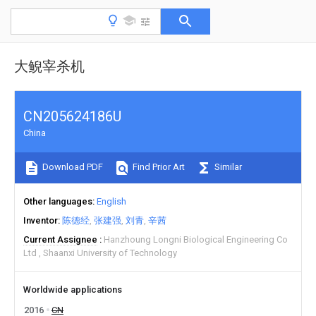
大鲵宰杀机
CN205624186U
China
Download PDF
Find Prior Art
Similar
Other languages
English
Inventor
陈德经
张建强
刘青
辛茜
Current Assignee
Hanzhoung Longni Biological Engineering Co
Ltd
Shaanxi University of Technology
Worldwide applications
2016
CN