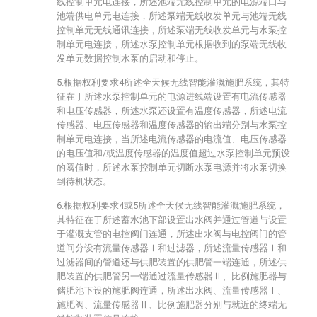
线控制单元电连接，所述池端无线控制单元的电源端口与
池端供电单元电连接，所述泵端无线收发单元与池端无线
控制单元无线通讯连接，所述泵端无线收发单元与水泵控
制单元电连接，所述水泵控制单元根据收到的泵端无线收
发单元数据控制水泵的启动和停止。
5.根据权利要求4所述全天候无线智能灌溉施肥系统，其特
征在于所述水泵控制单元的电源进线端设置有电流传感器
和电压传感器，所述水泵还设置有温度传感器，所述电流
传感器、电压传感器和温度传感器的输出端分别与水泵控
制单元电连接，当所述电流传感器的电流值、电压传感器
的电压值和/或温度传感器的温度值超过水泵控制单元预设
的阈值时，所述水泵控制单元切断水泵电源并将水泵切换
到待机状态。
6.根据权利要求4或5所述全天候无线智能灌溉施肥系统，
其特征在于所述蓄水池下部设置出水阀并通过管道与设置
于灌溉支管的电控阀门连通，所述出水阀与电控阀门的管
道间分设有流量传感器Ⅰ和过滤器，所述流量传感器Ⅰ和
过滤器间的管道还与供肥装置的供肥管一端连通，所述供
肥装置的供肥管另一端通过流量传感器Ⅱ、比例施肥器与
储肥池下设的施肥阀连通，所述出水阀、流量传感器Ⅰ、
施肥阀、流量传感器Ⅱ、比例施肥器分别与就近的终端无