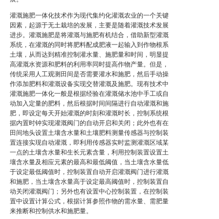
灌溉施肥一体化技术作为现代集约化灌溉农业的一个关键
因素，起源于无土栽培的发展，主要是随着灌溉技术发展
进步。灌溉施肥是将灌溉与施肥有机结合，借助新型灌溉
系统，在灌溉的同时将肥料配成肥液一起输入到作物根系
土壤，从而达到精准控制灌水量、施肥量和时间，明显提
高灌溉水资源和肥料的利用率同时提高作物产量。但是，
传统采用人工观测田间是否需要灌水和施肥，然后手动操
作添加肥料和灌溉设备实现交替灌溉及施肥。现有技术中
灌溉施肥一体化一般是根据经验在灌溉储水池中手工或自
动加入定量的肥料，然后根据时间间隔进行自动灌溉和施
肥，即设定每天开始灌溉的时刻和灌溉时长，控制系统根
据内置时钟实现灌溉阀门的自动开启和关闭；此外也有在
田间地头设置土壤含水量和土壤肥料测量传感器与控制装
置连接实现自动灌溉，即利用传感器实时监测灌溉区域某
一点的土壤含水量和生长元素含量，利用控制装置设置土
壤含水量及相应元素的最高和最低阈值，当土壤含水量低
于设定最低阈值时，控制装置自动开启灌溉阀门进行灌溉
和施肥，当土壤含水量高于设定最高阈值时，控制装置自
动关闭灌溉阀门；另外也有设置中心控制装置，在控制装
置中设置计算公式，根据计算参照作物的需水量、需肥量
来推断和控制供水和施肥量。