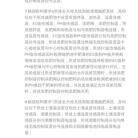
线控制装置信号连接。
7.根据权利要求6所述全天候无线智能灌溉施肥系统，其特
征在于所述储肥池中设置有搅拌器、加热器、温度传感
器、EC值传感器、PH值传感器、添肥阀、添肥控制器，所
述搅拌器、添肥阀和加热器分别与添肥控制器电连接，所
述温度传感器、EC值传感器和PH值传感器分别与添肥控制
器信号连接，所述添肥控制器通过终端无线控制装置及中
心接收装置与中心控制装置信号连接，所述EC值传感器和
PH值传感器实时检测储肥池中肥液的EC值和PH值并将检
测值发送给添肥控制器，所述添肥控制器将检测的EC值和
PH值肥液与中心控制装置发送的肥液理论值进行对比，当
其差值超过所述肥液理论值的允许误差范围时，所述添肥
控制器控制添肥阀以控制肥料的添加量使检测肥液的EC值
和PH值趋于肥液的理论值，当其差值满足允许误差范围
时，所述添肥控制器控制添肥阀关闭。
8.根据权利要求1所述全天候无线智能灌溉施肥系统，其特
征在于所述土壤温湿度仪包括土壤温度传感器、土壤湿度
传感器、测量控制器，所述土壤温度传感器和土壤湿度传
感器分别与测量控制器电连接，所述测量控制器分别与终
端无线控制装置信号连接和太阳能蓄电池供电装置电连
接；