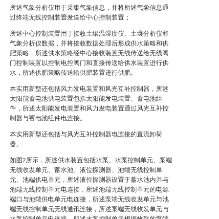
所述气象分析仪用于采集气象信息，并将所述气象信息通
过终端无线控制装置发送给中心控制装置；
所述中心控制装置用于接收土壤温湿度仪、土壤分析仪和
气象分析仪数据，并将接收数据处理后形成供水策略和供
肥策略，所述供水策略经中心接收装置无线传送给无线阀
门控制装置以控制电控阀门和直接传送给供水装置进行供
水，所述供肥策略传送给供肥装置进行供肥。
本实用新型还包括风力发电装置和风光互补控制器，所述
太阳能蓄电池供电装置包括太阳能发电装置、蓄电池组
件，所述太阳能发电装置和风力发电装置通过风光互补控
制器与蓄电池组件电连接。
本实用新型还包括与风光互补控制器电连接的直流卸荷
器。
如图2所示，所述供水装置包括水泵、水泵控制单元、泵端
无线收发单元、蓄水池、液位探测器、池端无线控制单
元、池端供电单元，所述液位探测器设置于蓄水池内并与
池端无线控制单元电连接，所述池端无线控制单元的电源
端口与池端供电单元电连接，所述泵端无线收发单元与池
端无线控制单元无线通讯连接，所述泵端无线收发单元与
水泵控制单元电连接，所述水泵控制单元根据收到的泵端