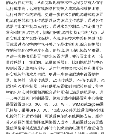
的远程自动控制，从而克服现有技术中远程泵站有人值守
运行成本高，远程有线网络控制投入成本高和维护困难、
运行可靠性低的难题。更进一步在水泵的电源进线端设置
电流传感器和电压传感器以及内设温度传感器，通过各传
感器与水泵控制单元连接，通过水泵控制单元判定供电异
常和/或电机过热时，切断电网电源并切换到待机状态，从
而实现水泵的智能化保护，克服现有技术中采用热继电装
置或带过流保护的空气开关乃至晶体管电机综合保护器存
在的智能化保护程度不高，仍然出现电动机烧毁的难题。
再进一步将供肥装置与供水装置连通，并设置出水阀、流
量传感器Ⅰ、施肥阀、流量传感器Ⅱ、比例施肥器与中心
控制装置无线网络连接，从而能够根据供水策略和供肥策
略实现智能供水及供肥。更进一步在储肥池中设置搅拌
器、加热器、温度传感器、EC值传感器、PH值传感器、添
肥阀和添肥控制器，使得供肥装置收到供肥策略后，能够
智能化的实时检测和调配合适的肥液以满足供肥需要。进
一步将无线阀门控制装置、终端无线控制装置和中心接收
装置设置GPRS、3G、4G、5G、WiFi、WiMax或zigbee通
讯模块，采用GPRS、3G、4G或5G公共无线通讯网络实现
电控阀门的远程控制，可以避免传统有线网络安装、维护
带来的额外困难和降低网络投入成本，且能通过公共无线
通信网络定时或满足条件时向其绑定的电话号码发送液位