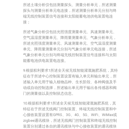
所述土壤分析仪包括测量探头、测量分析单元，所述测量
探头与测量分析单元电连接，所述测量分析单元分别与终
端无线控制装置信号连接和太阳能蓄电池供电装置电连
接；
所述气象分析仪包括光照强度测量单元、风速测量单元、
空气温湿度测量单元、降雨量测量单元、气象分析单元，
所述光照强度测量单元、风速测量单元、空气温湿度测量
单元、降雨量测量单元分别与气象分析单元电连接，所述
气象分析单元分别与终端无线控制装置信号连接和与太阳
能蓄电池供电装置电连接。
9.根据权利要求1所述全天候无线智能灌溉施肥系统，其特
征在于所述中心控制装置设置有输入单元和输出单元，所
述输入单元用于输入植物品种、生长阶段、各种阀值及手
动或自动控制选择，所述输出单元用于输出各传感器和阀
门的测量值以及控制状态信息。
10.根据权利要求1所述全天候无线智能灌溉施肥系统，其
特征在于所述无线阀门控制装置、终端无线控制装置和中
心接收装置设置有GPRS、3G、4G、5G、WiFi、WiMax或
zigbee通讯模块，所述无线阀门控制装置和终端无线控制
装置分别通过各自的通讯模块与中心接收装置的通讯模块