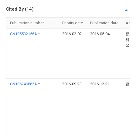
Cited By (14)
Publication number
Priority date
Publication date
Assi
CN105532156A
*
2016-02-02
2016-05-04
昆明
科技
公司
CN106249665A
*
2016-09-23
2016-12-21
吕子