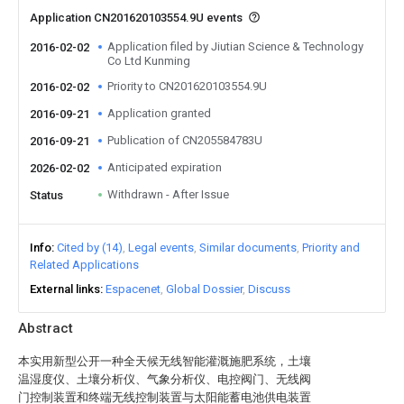
Application CN201620103554.9U events
Application filed by Jiutian Science & Technology
2016-02-02
Co Ltd Kunming
Priority to CN201620103554.9U
2016-02-02
Application granted
2016-09-21
Publication of CN205584783U
2016-09-21
Anticipated expiration
2026-02-02
Withdrawn - After Issue
Status
Info
Cited by (14)
Legal events
Similar documents
Priority and
Related Applications
External links
Espacenet
Global Dossier
Discuss
Abstract
本实用新型公开一种全天候无线智能灌溉施肥系统，土壤
温湿度仪、土壤分析仪、气象分析仪、电控阀门、无线阀
门控制装置和终端无线控制装置与太阳能蓄电池供电装置