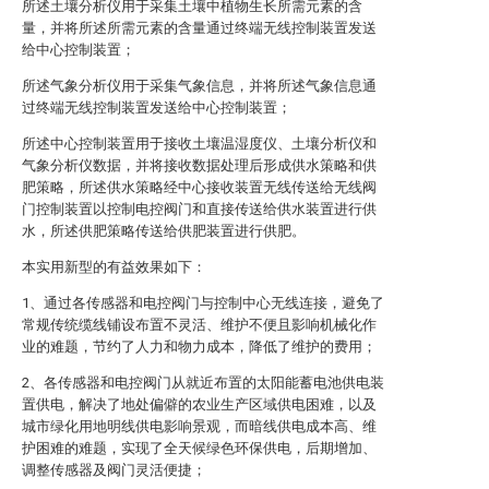
所述土壤分析仪用于采集土壤中植物生长所需元素的含
量，并将所述所需元素的含量通过终端无线控制装置发送
给中心控制装置；
所述气象分析仪用于采集气象信息，并将所述气象信息通
过终端无线控制装置发送给中心控制装置；
所述中心控制装置用于接收土壤温湿度仪、土壤分析仪和
气象分析仪数据，并将接收数据处理后形成供水策略和供
肥策略，所述供水策略经中心接收装置无线传送给无线阀
门控制装置以控制电控阀门和直接传送给供水装置进行供
水，所述供肥策略传送给供肥装置进行供肥。
本实用新型的有益效果如下：
1、通过各传感器和电控阀门与控制中心无线连接，避免了
常规传统缆线铺设布置不灵活、维护不便且影响机械化作
业的难题，节约了人力和物力成本，降低了维护的费用；
2、各传感器和电控阀门从就近布置的太阳能蓄电池供电装
置供电，解决了地处偏僻的农业生产区域供电困难，以及
城市绿化用地明线供电影响景观，而暗线供电成本高、维
护困难的难题，实现了全天候绿色环保供电，后期增加、
调整传感器及阀门灵活便捷；