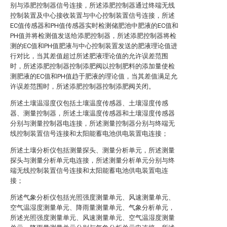
别与添肥控制器信号连接，所述添肥控制器通过终端无线
控制装置及中心接收装置与中心控制装置信号连接，所述
EC值传感器和PH值传感器实时检测储肥池中肥液的EC值和
PH值并将检测值发送给添肥控制器，所述添肥控制器将检
测的EC值和PH值肥液与中心控制装置发送的肥液理论值进
行对比，当其差值超过所述肥液理论值的允许误差范围
时，所述添肥控制器控制添肥阀以控制肥料的添加量使检
测肥液的EC值和PH值趋于肥液的理论值，当其差值满足允
许误差范围时，所述添肥控制器控制添肥阀关闭。
所述土壤温湿度仪包括土壤温度传感器、土壤湿度传感
器、测量控制器，所述土壤温度传感器和土壤湿度传感器
分别与测量控制器电连接，所述测量控制器分别与终端无
线控制装置信号连接和太阳能蓄电池供电装置电连接；
所述土壤分析仪包括测量探头、测量分析单元，所述测量
探头与测量分析单元电连接，所述测量分析单元分别与终
端无线控制装置信号连接和太阳能蓄电池供电装置电连
接；
所述气象分析仪包括光照强度测量单元、风速测量单元、
空气温湿度测量单元、降雨量测量单元、气象分析单元，
所述光照强度测量单元、风速测量单元、空气温湿度测量