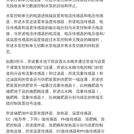
无线收发单元数据控制水泵的启动和停止。
水泵控制单元的电源进线端设置有电流传感器和电压传感
器，所述水泵还设置有温度传感器，所述电流传感器、电
压传感器和温度传感器的输出端分别与水泵控制单元电连
接，当所述电流传感器的电流值、电压传感器的电压值和/
或温度传感器的温度值超过水泵控制单元预设的阈值时，
所述水泵控制单元切断水泵电源并将水泵切换到待机状
态。
如图3所示，所述蓄水池下部设置出水阀并通过管道与设置
于灌溉支管的电控阀门连通，所述出水阀与电控阀门的管
道间分设有流量传感器Ⅰ和过滤器，所述流量传感器Ⅰ和
过滤器间的管道还与供肥装置的供肥管一端连通，所述供
肥装置的供肥管另一端通过流量传感器Ⅱ、比例施肥器与
储肥池下设的施肥阀连通，所述出水阀、流量传感器Ⅰ、
施肥阀、流量传感器Ⅱ、比例施肥器分别与就近的终端无
线控制装置信号连接。
所述储肥池中设置有搅拌器、加热器、温度传感器、
EC（电导率，下同）值传感器、PH值传感器、添肥阀、添
肥控制器，所述搅拌器、添肥阀和加热器分别与添肥控制
器电连接，所述温度传感器、EC值传感器和PH值传感器分