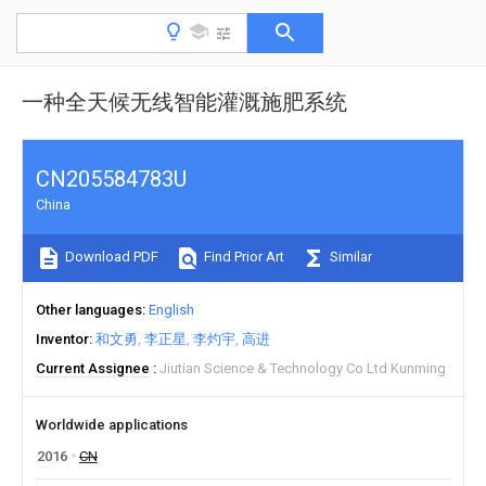
一种全天候无线智能灌溉施肥系统
CN205584783U
China
Download PDF
Find Prior Art
Similar
Other languages
English
Inventor
和文勇
李正星
李灼宇
高进
Current Assignee
Jiutian Science & Technology Co Ltd Kunming
Worldwide applications
2016
CN