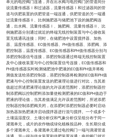
单元的电控阀门连通，并在出水阀与电控阀门的管道间分
设流量传感器Ⅰ和过滤器，流量传感器Ⅰ和过滤器间的管
道与供肥装置的供肥管道一端连通，供肥管道的另一端通
过流量传感器Ⅱ、比例施肥器与储肥池下设的施肥阀连
通，出水阀、流量传感器Ⅰ、施肥阀、流量传感器Ⅱ、比
例施肥器分别通过就近的终端无线控制装置与中心接收装
置无线通讯连接；同时，在储肥池中设置搅拌器、加热
器、温度传感器、EC值传感器、PH值传感器、添肥阀、添
肥控制器，温度传感器、EC值传感器和PH值传感器分别与
添肥控制器信号连接，添肥控制器通过终端无线控制装置
及中心接收装置与中心控制装置信号连接，EC值传感器和
PH值传感器实时检测储肥池中肥液的EC值和PH值并将检
测值发送给添肥控制器，添肥控制器将检测的EC值和PH值
肥液与中心控制装置发送的肥液理论值进行对比，当其差
值超过所述肥液理论值的允许误差范围时，添肥控制器控
制添肥阀以控制肥料添加量使检测肥液的EC值和PH值趋于
肥液的理论值，当其差值满足允许误差范围时，所述添肥
控制器控制添肥阀关闭，在添肥时添肥控制器必要时启动
加热器加热肥液并启动搅拌器进行混匀搅拌。一个或多个
土壤温湿度仪、土壤分析仪和气象分析仪呈组分布于同一
灌溉单元，成片的农作物或绿化植株按品种、生长期分成
多个灌溉单元，各灌溉单元通过电控阀门一端与滴灌管道
连通，另一端与供水装置和供肥装置连通；电控阀门就近