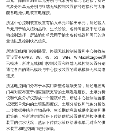
单元、降雨量测量单元分别与气象分析单元电连接，所述
气象分析单元分别与终端无线控制装置信号连接和与太阳
能蓄电池供电装置电连接。
所述中心控制装置设置有输入单元和输出单元，所述输入
单元用于输入植物品种、生长阶段、各种阀值及手动或自
动控制选择，所述输出单元用于输出各传感器和阀门的测
量值以及控制状态信息。
所述无线阀门控制装置、终端无线控制装置和中心接收装
置设置有GPRS、3G、4G、5G、WiFi、WiMax或zigbee通
讯模块，所述无线阀门控制装置和终端无线控制装置分别
通过各自的通讯模块与中心接收装置的通讯模块无线网络
连接。
所述电控阀门分布于本实用新型各灌溉支管，所述电控阀
门与对应布置于相应灌溉支管的土壤温湿度仪、土壤分析
仪和气象分析仪形成一个灌溉单元，所述中心控制装置根
据灌溉单元内的土壤温湿度仪、土壤分析仪和气象分析仪
上传数据并结合作物品种、生长期信息形成供水策略和供
肥策略，将所述供肥策略下传给供肥装置供肥并检测供水
装置的供水状况，然后下传供水策略给灌溉单元对应的供
水装置和电控阀门进行灌溉。