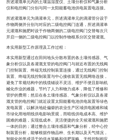
所述灌溉单元内的土壤温湿度仪、土壤分析仪和气象分析
仪和电控阀门分别与同一太阳能蓄电池供电装置电连接。
所述灌溉单元为滴灌单元，所述滴灌单元的滴灌管分设于
作物两侧并分别与对应的二级电控阀门连通，所述滴灌单
元灌溉和施肥时设于作物两侧的二级电控阀门交替每次只
开启一侧的二级电控阀门以控制作物根系分区交替灌溉。
本实用新型工作原理及工作过程：
本实用新型通过在田间地头分散布置的各土壤传感器、气
象分析仪以及各灌溉支管的电控阀门与就近布置的无线阀
门控制装置、终端无线控制装置连接，通过无线阀门控制
装置、终端无线控制装置与中心接收装置无线网络连接，
避免了常规结构中的线缆铺设不灵活、维护不便且影响机
械化作业的难题，节约了人力和物力成本，降低了维修和
管护的费用；然后在各土壤传感器、气象分析仪以及各灌
溉支管的电控阀门就近设置太阳能蓄电池供电装置等绿色
发电装置，以解决地处偏僻的农业生产区域供电困难和城
市绿化用地明线供电影响景观，而暗线供电成本高、维护
困难的难题，实现低成本、灵活便捷的全天候灌溉和施肥
一体的目的；通过整合土壤传感器和气象分析，经中心控
制装置分析，能够根据作物品种、生长期以及天气情况，
智能化的形成适于的供水策略和供肥策略，无线控制相应