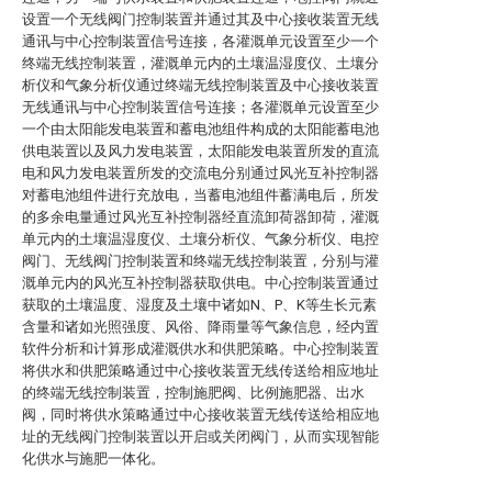
设置一个无线阀门控制装置并通过其及中心接收装置无线
通讯与中心控制装置信号连接，各灌溉单元设置至少一个
终端无线控制装置，灌溉单元内的土壤温湿度仪、土壤分
析仪和气象分析仪通过终端无线控制装置及中心接收装置
无线通讯与中心控制装置信号连接；各灌溉单元设置至少
一个由太阳能发电装置和蓄电池组件构成的太阳能蓄电池
供电装置以及风力发电装置，太阳能发电装置所发的直流
电和风力发电装置所发的交流电分别通过风光互补控制器
对蓄电池组件进行充放电，当蓄电池组件蓄满电后，所发
的多余电量通过风光互补控制器经直流卸荷器卸荷，灌溉
单元内的土壤温湿度仪、土壤分析仪、气象分析仪、电控
阀门、无线阀门控制装置和终端无线控制装置，分别与灌
溉单元内的风光互补控制器获取供电。中心控制装置通过
获取的土壤温度、湿度及土壤中诸如N、P、K等生长元素
含量和诸如光照强度、风俗、降雨量等气象信息，经内置
软件分析和计算形成灌溉供水和供肥策略。中心控制装置
将供水和供肥策略通过中心接收装置无线传送给相应地址
的终端无线控制装置，控制施肥阀、比例施肥器、出水
阀，同时将供水策略通过中心接收装置无线传送给相应地
址的无线阀门控制装置以开启或关闭阀门，从而实现智能
化供水与施肥一体化。