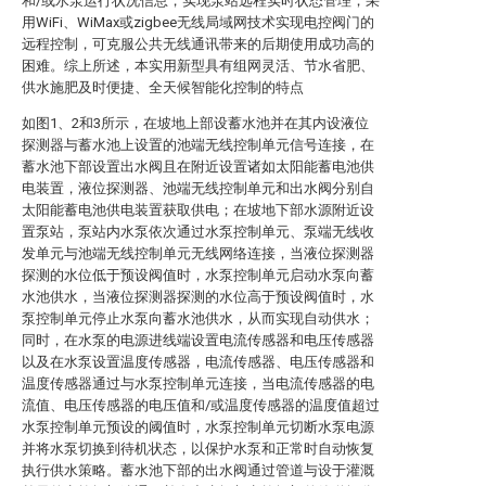
和/或水泵运行状况信息，实现泵站远程实时状态管理；采
用WiFi、WiMax或zigbee无线局域网技术实现电控阀门的
远程控制，可克服公共无线通讯带来的后期使用成功高的
困难。综上所述，本实用新型具有组网灵活、节水省肥、
供水施肥及时便捷、全天候智能化控制的特点
如图1、2和3所示，在坡地上部设蓄水池并在其内设液位
探测器与蓄水池上设置的池端无线控制单元信号连接，在
蓄水池下部设置出水阀且在附近设置诸如太阳能蓄电池供
电装置，液位探测器、池端无线控制单元和出水阀分别自
太阳能蓄电池供电装置获取供电；在坡地下部水源附近设
置泵站，泵站内水泵依次通过水泵控制单元、泵端无线收
发单元与池端无线控制单元无线网络连接，当液位探测器
探测的水位低于预设阀值时，水泵控制单元启动水泵向蓄
水池供水，当液位探测器探测的水位高于预设阀值时，水
泵控制单元停止水泵向蓄水池供水，从而实现自动供水；
同时，在水泵的电源进线端设置电流传感器和电压传感器
以及在水泵设置温度传感器，电流传感器、电压传感器和
温度传感器通过与水泵控制单元连接，当电流传感器的电
流值、电压传感器的电压值和/或温度传感器的温度值超过
水泵控制单元预设的阈值时，水泵控制单元切断水泵电源
并将水泵切换到待机状态，以保护水泵和正常时自动恢复
执行供水策略。蓄水池下部的出水阀通过管道与设于灌溉