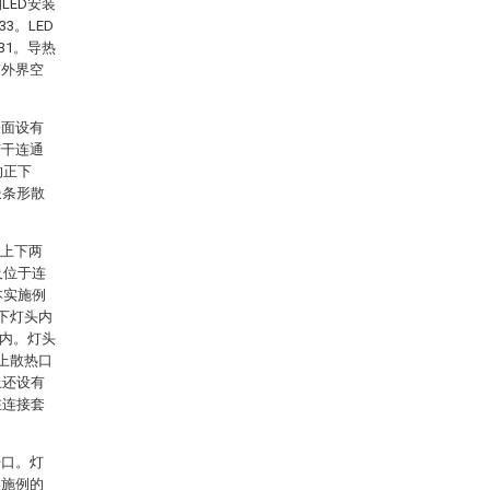
LED安装
3。LED
31。导热
与外界空
表面设有
若干连通
的正下
长条形散
括上下两
及位于连
本实施例
下灯头内
腔内。灯头
上散热口
上还设有
在连接套
开口。灯
实施例的