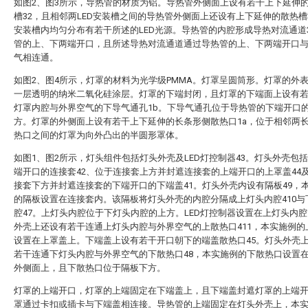
如图2、图3所示，导热管的材质为铝。导热管外侧面上设有若干上下延伸的
槽32，且相邻两LED安装槽之间的导热管外侧面上还设有上下延伸的散热槽3
安装槽内均匀分布有若干所述的LED光源。导热管的内腔形成导热对流通道
管的上、下两端开口，且所述导热对流通道通过导热管的上、下两端开口
气相连通。
如图2、图4所示，灯罩的材料为光学级PMMA。灯罩呈圆筒形。灯罩的外
一层透明的纳米二氧化硅涂层。灯罩的下端封闭，且灯罩的下端面上设有
灯罩内腔与外界空气的下导气通孔1b。下导气通孔位于导热管的下端开口
方。灯罩的外侧面上设有若干上下延伸的长条形侧散热口1a，位于相邻两
热口之间的灯罩为向外凸出的半圆形罩体。
如图1、图2所示，灯头组件包括灯头外壳及LED灯控制器43。灯头外壳包
端开口的连接套42、位于连接套上方并封遮连接套的上端开口的上罩盖44
接套下方并封遮连接套的下端开口的下端盖41。灯头外壳内设有隔板49，
的隔板设置在连接套内。该隔板将灯头外壳的内腔分隔成上灯头内腔410与
腔47。上灯头内腔位于下灯头内腔的上方。LED灯控制器设置在上灯头内
外壳上还设有若干连通上灯头内腔与外界空气的上散热口411，本实施例的
设置在上罩盖上。下端盖上设有若干开口朝下的端盖散热口45。灯头外壳
若干连通下灯头内腔与外界空气的下散热口48，本实施例的下散热口设置
外侧面上，且下散热口位于隔板下方。
灯罩的上端开口，灯罩的上端固定在下端盖上，且下端盖封遮灯罩的上端
罩通过卡扣或插卡与下端盖相连接。导热管的上端固定在灯头外壳上，本