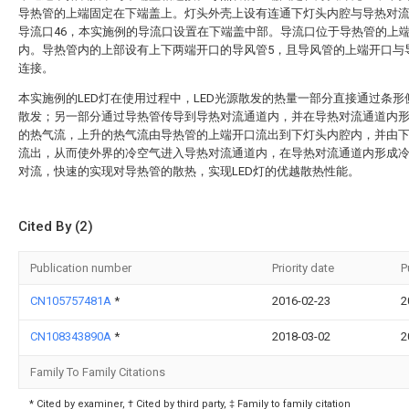
导热管的上端固定在下端盖上。灯头外壳上设有连通下灯头内腔与导热对
导流口46，本实施例的导流口设置在下端盖中部。导流口位于导热管的上
内。导热管内的上部设有上下两端开口的导风管5，且导风管的上端开口与
连接。
本实施例的LED灯在使用过程中，LED光源散发的热量一部分直接通过条形
散发；另一部分通过导热管传导到导热对流通道内，并在导热对流通道内
的热气流，上升的热气流由导热管的上端开口流出到下灯头内腔内，并由
流出，从而使外界的冷空气进入导热对流通道内，在导热对流通道内形成
对流，快速的实现对导热管的散热，实现LED灯的优越散热性能。
Cited By (2)
Publication number
Priority date
P
CN105757481A
*
2016-02-23
2
CN108343890A
*
2018-03-02
2
Family To Family Citations
* Cited by examiner, † Cited by third party, ‡ Family to family citation