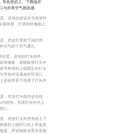
道，导热管的上、下两端开
口与外界空气相连通。
特征是，还包括套设在导热管外
罩呈圆筒形，灯罩的外侧面上
特征是，所述灯罩的下端封闭，
界空气的下导气通孔。
其特征是，还包括灯头组件，
设有隔板，该隔板将灯头外
述导热管的上端固定在灯头
与导热对流通道的导流口，
上还设有若干连通下灯头内
特征是，所述灯头组件还包括
灯头内腔内，所述灯头外壳上
热口。
特征是，所述灯头外壳包括上下
接套的上端开口的上罩盖及
端盖，所述隔板设置在连接