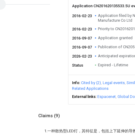
Application CN201620135533.5U e
Application filed by N
2016-02-23
Manufacture Co Ltd
Priority to CN201620
2016-02-23
Application granted
2016-09-07
Publication of CN20
2016-09-07
Anticipated expiratio
2026-02-23
Expired - Lifetime
Status
Info
Cited by (2)
Legal events
Simi
Related Applications
External links
Espacenet
Global Do
Claims
(9)
1.一种散热型LED灯，其特征是，包括上下延伸的