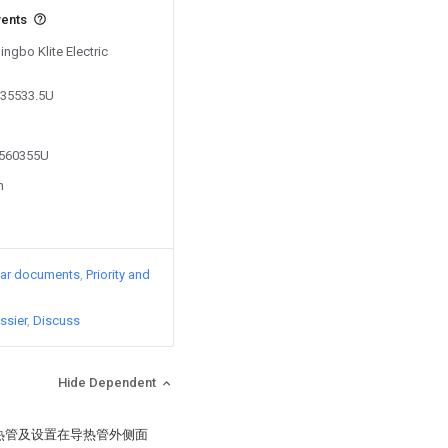
vents
ingbo Klite Electric
135533.5U
5560355U
n
lar documents
Priority and
ssier
Discuss
Hide Dependent
导热管及设置在导热管外侧面