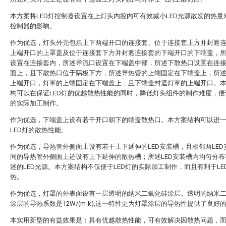
本方案将LED灯控制器设置在上灯头内腔内可有效减小LED光源散发的热量对
控制器的影响。
作为优选，灯头外壳包括上下两端开口的连接套、位于连接套上方并封遮
上端开口的上罩盖及位于连接套下方并封遮连接套的下端开口的下端盖，
设置在连接套内，所述导流口设置在下端盖中部，所述下散热口设置在连
面上，且下散热口位于隔板下方，所述导热管的上端固定在下端盖上，所
上端开口，灯罩的上端固定在下端盖上，且下端盖封遮灯罩的上端开口。
构可以在保证LED灯的优越散热性能的同时，降低灯头组件的制作难度，便于
的实际加工制作。
作为优选，下端盖上设有若干开口朝下的端盖散热口。本方案结构可以进
LED灯的散热性能。
作为优选，导热管外侧面上设有若干上下延伸的LED安装槽，且相邻两LED
间的导热管外侧面上还设有上下延伸的散热槽；所述LED安装槽内均匀分布
述的LED光源。本方案结构不仅便于LED灯的实际加工制作，而且有利于LE
热。
作为优选，灯罩的外表面设有一层透明的纳米二氧化硅涂层。透明的纳米
涂层的导热系数是12W/(m-k),这一特性更为灯罩涂层的导热性提供了良好
本实用新型的有益效果是：具有优越散热性能，可有效解决因散热问题，而影