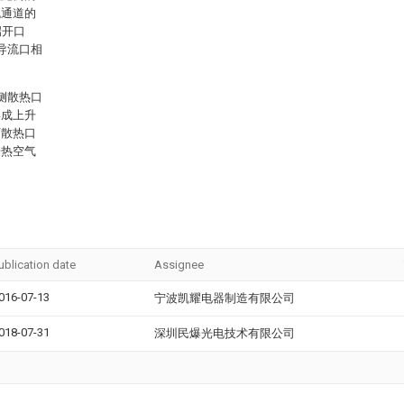
流通道的
端开口
导流口相
侧散热口
形成上升
下散热口
冷热空气
ublication date
Assignee
016-07-13
宁波凯耀电器制造有限公司
018-07-31
深圳民爆光电技术有限公司