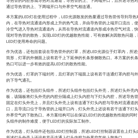
导热管的内腔形成导热对流通道，导热管的上、下两端开口，且所述导热
通过导热管的上、下两端开口与外界空气相连通。
本方案的LED灯在使用过程中，LED光源散发的热量通过导热管传导到导热
内，在导热对流通道内形成上升的热气流，并由导热管的上端开口流出，
冷空气进入导热对流通道内，从而在导热对流通道内形成冷热空气对流，
现对导热管的散热，实现LED灯的优越散热性能，可有效解决因散热问题，
LED灯使用寿命的问题。
作为优选，还包括套设在导热管外的灯罩，所述LED光源位于灯罩内，所述
筒形，灯罩的外侧面上设有若干上下延伸的长条形侧散热口。本方案的长
热口可以进一步有效的提高LED灯的散热性能。
作为优选，灯罩的下端封闭，且灯罩的下端面上设有若干连通灯罩内腔与
的下导气通孔。
作为优选，还包括灯头组件，所述灯头组件包括灯头外壳，所述灯头外壳
板，该隔板将灯头外壳的内腔分隔成上灯头内腔与下灯头内腔，所述导热
固定在灯头外壳上，并且灯头外壳上设有连通下灯头内腔与导热对流通道
口，且导流口位于导热管的上端开口内，灯头外壳上还设有若干连通下灯
外界空气的下散热口。本方案结构可以在保证LED灯的优越散热性能的同时
头组件的制作难度，便于LED灯的实际加工制作。
作为优选，灯头组件还包括LED灯控制器，所述LED灯控制器设置在上灯头
所述灯头外壳上还设有若干连通上灯头内腔与外界空气的上散热口。