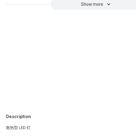
Show more
Description
散热型 LED 灯