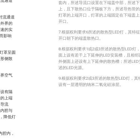
对流通道
套内，所述导流口设置在下端盖中部，所述下
上，且下散热口位于隔板下方，所述导热管的
灯罩的上端开口，灯罩的上端固定在下端盖上
对流通道
开口。
使外界的
快速的实
7.根据权利要求6所述的散热型LED灯，其
而影响
开口朝下的端盖散热口。
8.根据权利要求1或2或3所述的散热型LED
灯罩呈圆
面上设有若干上下延伸的LED安装槽，且相邻
条形侧散
外侧面上还设有上下延伸的散热槽；所述LE
述的LED光源。
外界空气
9.根据权利要求2或3所述的散热型LED灯，
设有一层透明的纳米二氧化硅涂层。
内设有隔
管的上端
的导流
头内腔与
，降低灯
内腔内，