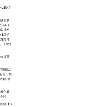
LED灯
连接套的
所述隔板
接套外侧
述灯罩的
本方案结
LED灯
一步提高
安装槽之
有若干所
D灯的散
二氧化硅
的保障。
响LED