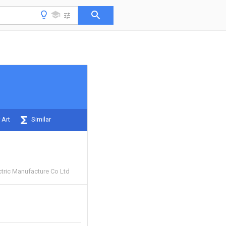
 Art
Similar
ctric Manufacture Co Ltd