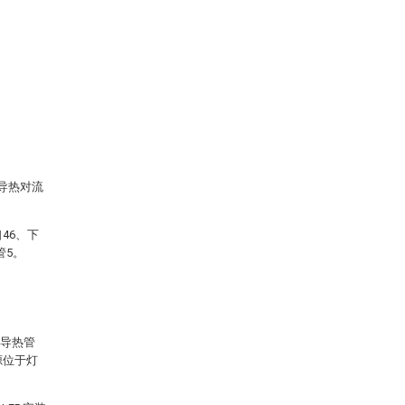
、导热对流
46、下
管5。
的导热管
源位于灯