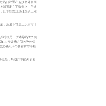
散热口设置在连接套外侧面
上端固定在下端盖上，所述
，且下端盖封遮灯罩的上端
特征是，所述下端盖上设有若干
灯，其特征是，所述导热管外侧
两LED安装槽之间的导热管
D安装槽内均匀分布有若干所
其特征是，所述灯罩的外表面