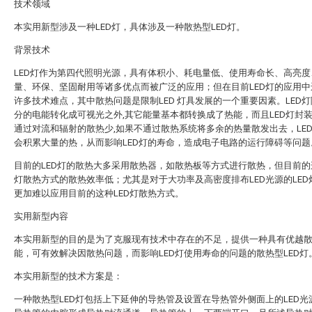
技术领域
本实用新型涉及一种LED灯，具体涉及一种散热型LED灯。
背景技术
LED灯作为第四代照明光源，具有体积小、耗电量低、使用寿命长、高亮度
量、环保、坚固耐用等诸多优点而被广泛的应用；但在目前LED灯的应用中
许多技术难点，其中散热问题是限制LED 灯具发展的一个重要因素。LED
分的电能转化成可视光之外,其它能量基本都转换成了热能，而且LED灯封装
通过对流和辐射的散热少,如果不通过散热系统将多余的热量散发出去，LE
会积累大量的热，从而影响LED灯的寿命，造成电子电路的运行障碍等问题
目前的LED灯的散热大多采用散热器，如散热板等方式进行散热，但目前的这
灯散热方式的散热效率低；尤其是对于大功率及高密度排布LED光源的LED
更加难以应用目前的这种LED灯散热方式。
实用新型内容
本实用新型的目的是为了克服现有技术中存在的不足，提供一种具有优越
能，可有效解决因散热问题，而影响LED灯使用寿命的问题的散热型LED灯
本实用新型的技术方案是：
一种散热型LED灯包括上下延伸的导热管及设置在导热管外侧面上的LED光