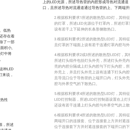
上的LED光源，所述导热管的内腔形成导热对流通
口，且所述导热对流通道通过导热管的上、下两端开
2.根据权利要求1所述的散热型LED灯，其
的灯罩，所述LED光源位于灯罩内，所述灯
设有若干上下延伸的长条形侧散热口。
、低热
还存在着
3.根据权利要求2所述的散热型LED灯，其
灯除了一部
且灯罩的下端面上设有若干连通灯罩内腔与外
面积小,
D灯中将
4.根据权利要求2或3所述的散热型LED灯，
。
所述灯头组件包括灯头外壳，所述灯头外壳内
壳的内腔分隔成上灯头内腔与下灯头内腔，所
种LED
外壳上，并且灯头外壳上设有连通下灯头内腔
灯来说，
且导流口位于导热管的上端开口内，灯头外壳
腔与外界空气的下散热口。
5.根据权利要求4所述的散热型LED灯，其
LED灯控制器，所述LED灯控制器设置在上
散热性
还设有若干连通上灯头内腔与外界空气的上散
。
6.根据权利要求4所述的散热型LED灯，其
两端开口的连接套、位于连接套上方并封遮连
源，所述
位于连接套下方并封遮连接套的下端开口的下