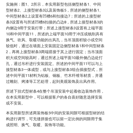
实施例：图1、2所示，本实用新型包括侧型材条1、中间
型材条2、上接型材条3以及装饰板5，所述的侧型材条1、
中间型材条2上设置有凹槽6和扣接边7；所述的上接型材
条3设置有与所述凹槽6扣接的凸边8，所述上接型材条3的
内侧边9用于安装灯带；所述上接型材条3设置有上端平面
10和中间平面11，所述的上端平面10用于冲压或铣削具有
换气、吹风、取暖功能的出风孔，当吊顶面积较小或空间
较低时，通过在墙面上安装固定边侧型材条1和中间型材条
2，再将上接型材条3两端搭接于其上进行固定；当吊顶面
积大或空间较高时，通过所述上端平面10最外侧凸边处打
孔，通过吊杆进行安装固定。所述的中间平面11可以与上
接型材条3一体成型，或与上接型材条3组合插接型式，所
述中间平面11材料为铝板、铜板、竹木纤维等材质，并通
过雕刻、烤漆等工艺处理，起到美观装饰及出风作用。
所述下挂式型材条4在整个吊顶安装中起着收边装饰作用，
在本实用新型中，可以根据客户的各自喜好随意选择安装
或不安装。
本实用新型所述两装饰板5中间的安装间隙可根据型材的结
构进行调节，可无缝拼接也可以留一定比例的间隙用于集
成照明、换气、取暖、装饰等功能。