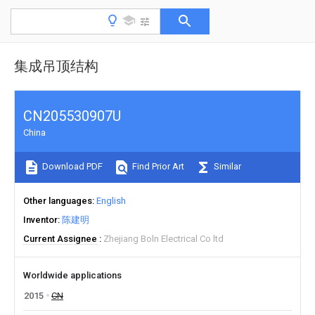
集成吊顶结构
CN205530907U
China
Download PDF
Find Prior Art
Similar
Other languages
English
Inventor
陈建明
Current Assignee
Zhejiang Boln Electrical Co ltd
Worldwide applications
2015
CN