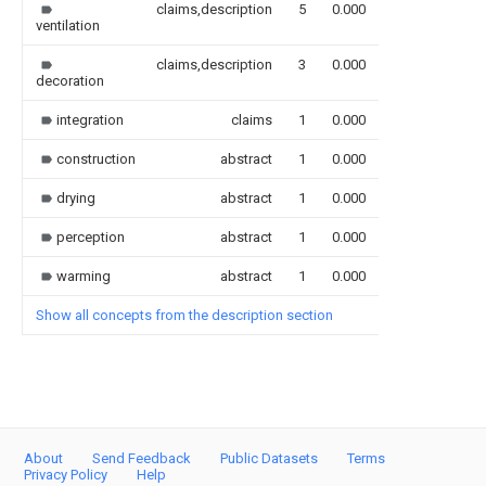
claims,description
5
0.000
ventilation
claims,description
3
0.000
decoration
integration
claims
1
0.000
construction
abstract
1
0.000
drying
abstract
1
0.000
perception
abstract
1
0.000
warming
abstract
1
0.000
Show all concepts from the description section
About
Send Feedback
Public Datasets
Terms
Privacy Policy
Help