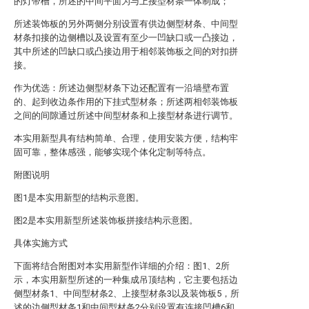
的灯带槽，所述的中间平面为与上接型材条一体制成；
所述装饰板的另外两侧分别设置有供边侧型材条、中间型
材条扣接的边侧槽以及设置有至少一凹缺口或一凸接边，
其中所述的凹缺口或凸接边用于相邻装饰板之间的对扣拼
接。
作为优选：所述边侧型材条下边还配置有一沿墙壁布置
的、起到收边条作用的下挂式型材条；所述两相邻装饰板
之间的间隙通过所述中间型材条和上接型材条进行调节。
本实用新型具有结构简单、合理，使用安装方便，结构牢
固可靠，整体感强，能够实现个体化定制等特点。
附图说明
图1是本实用新型的结构示意图。
图2是本实用新型所述装饰板拼接结构示意图。
具体实施方式
下面将结合附图对本实用新型作详细的介绍：图1、2所
示，本实用新型所述的一种集成吊顶结构，它主要包括边
侧型材条1、中间型材条2、上接型材条3以及装饰板5，所
述的边侧型材条1和中间型材条2分别设置有连接凹槽6和