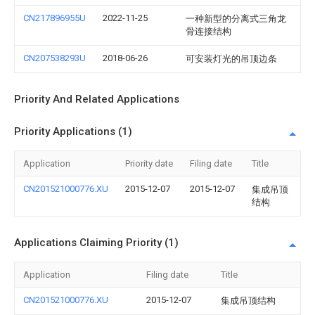
CN217896955U
2022-11-25
一种新型的分离式三角龙
骨连接结构
CN207538293U
2018-06-26
可安装灯光的吊顶边条
Priority And Related Applications
Priority Applications (1)
Application
Priority date
Filing date
Title
CN201521000776.XU
2015-12-07
2015-12-07
集成吊顶
结构
Applications Claiming Priority (1)
Application
Filing date
Title
CN201521000776.XU
2015-12-07
集成吊顶结构