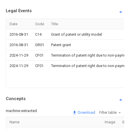
Legal Events
Date
Code
Title
2016-08-31
C14
Grant of patent or utility model
2016-08-31
GR01
Patent grant
2024-11-29
CF01
Termination of patent right due to non-payment
2024-11-29
CF01
Termination of patent right due to non-payment
Concepts
machine-extracted
Download
Filter table
Name
Image
Sect