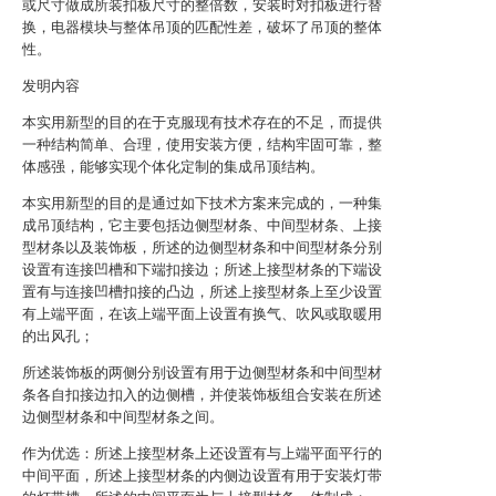
或尺寸做成所装扣板尺寸的整倍数，安装时对扣板进行替
换，电器模块与整体吊顶的匹配性差，破坏了吊顶的整体
性。
发明内容
本实用新型的目的在于克服现有技术存在的不足，而提供
一种结构简单、合理，使用安装方便，结构牢固可靠，整
体感强，能够实现个体化定制的集成吊顶结构。
本实用新型的目的是通过如下技术方案来完成的，一种集
成吊顶结构，它主要包括边侧型材条、中间型材条、上接
型材条以及装饰板，所述的边侧型材条和中间型材条分别
设置有连接凹槽和下端扣接边；所述上接型材条的下端设
置有与连接凹槽扣接的凸边，所述上接型材条上至少设置
有上端平面，在该上端平面上设置有换气、吹风或取暖用
的出风孔；
所述装饰板的两侧分别设置有用于边侧型材条和中间型材
条各自扣接边扣入的边侧槽，并使装饰板组合安装在所述
边侧型材条和中间型材条之间。
作为优选：所述上接型材条上还设置有与上端平面平行的
中间平面，所述上接型材条的内侧边设置有用于安装灯带