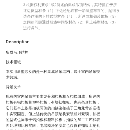
3.根据权利要求1或2所述的集成吊顶结构，其特征在于所
述边侧型材条（1）下边还配置有一沿墙壁布置的、起到收
边条作用的下挂式型材条（4）；所述两相邻装饰板（5）
之间的间隙通过所述中间型材条（2）和上接型材条（3）
进行调节。
Description
集成吊顶结构
技术领域
本实用新型涉及的是一种集成吊顶结构，属于室内吊顶技
术领域。
背景技术
现有的室内吊顶主要由龙骨和扣板相互扣接组成，所述的
扣板有铝扣板和塑料扣板，有块状扣板、也有条形扣板，
它们基本上依靠扣板两侧的扣接边扣接于三角龙骨的嵌槽
中实现固定。但上述传统的吊顶结构安装相对繁琐，扣板
的型式也局限于铝扣板和塑料扣板，扣板的加工工艺和表
面处理都比较局限，电器模块的安装也仅仅在扣板上挖孔