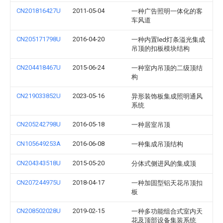
CN201816427U
2011-05-04
一种广告照明一体化的客
车风道
CN205171798U
2016-04-20
一种内置led灯条溢光集成
吊顶的扣板模块结构
CN204418467U
2015-06-24
一种室内吊顶的二级顶结
构
CN219033852U
2023-05-16
异形装饰板集成照明通风
系统
CN205242798U
2016-05-18
一种居室吊顶
CN105649253A
2016-06-08
一种集成吊顶结构
CN204343518U
2015-05-20
分体式侧进风的集成顶
CN207244975U
2018-04-17
一种加固型铝天花吊顶扣
板
CN208502028U
2019-02-15
一种多功能组合式室内天
花及顶部设备集装系统