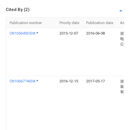
Cited By (2)
Publication number
Priority date
Publication date
Assi
CN105649253A
*
2015-12-07
2016-06-08
浙江
电气
公司
CN106677403A
*
2016-12-15
2017-05-17
浙江
装饰
有限