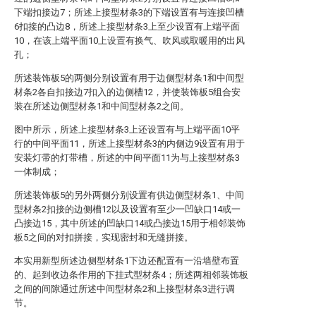
下端扣接边7；所述上接型材条3的下端设置有与连接凹槽
6扣接的凸边8，所述上接型材条3上至少设置有上端平面
10，在该上端平面10上设置有换气、吹风或取暖用的出风
孔；
所述装饰板5的两侧分别设置有用于边侧型材条1和中间型
材条2各自扣接边7扣入的边侧槽12，并使装饰板5组合安
装在所述边侧型材条1和中间型材条2之间。
图中所示，所述上接型材条3上还设置有与上端平面10平
行的中间平面11，所述上接型材条3的内侧边9设置有用于
安装灯带的灯带槽，所述的中间平面11为与上接型材条3
一体制成；
所述装饰板5的另外两侧分别设置有供边侧型材条1、中间
型材条2扣接的边侧槽12以及设置有至少一凹缺口14或一
凸接边15，其中所述的凹缺口14或凸接边15用于相邻装饰
板5之间的对扣拼接，实现密封和无缝拼接。
本实用新型所述边侧型材条1下边还配置有一沿墙壁布置
的、起到收边条作用的下挂式型材条4；所述两相邻装饰板
之间的间隙通过所述中间型材条2和上接型材条3进行调
节。