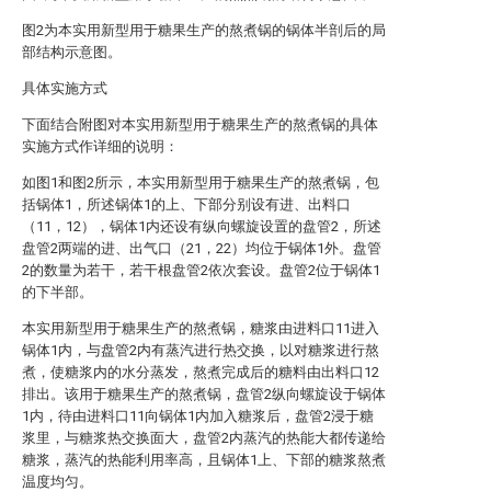
图2为本实用新型用于糖果生产的熬煮锅的锅体半剖后的局
部结构示意图。
具体实施方式
下面结合附图对本实用新型用于糖果生产的熬煮锅的具体
实施方式作详细的说明：
如图1和图2所示，本实用新型用于糖果生产的熬煮锅，包
括锅体1，所述锅体1的上、下部分别设有进、出料口
（11，12），锅体1内还设有纵向螺旋设置的盘管2，所述
盘管2两端的进、出气口（21，22）均位于锅体1外。盘管
2的数量为若干，若干根盘管2依次套设。盘管2位于锅体1
的下半部。
本实用新型用于糖果生产的熬煮锅，糖浆由进料口11进入
锅体1内，与盘管2内有蒸汽进行热交换，以对糖浆进行熬
煮，使糖浆内的水分蒸发，熬煮完成后的糖料由出料口12
排出。该用于糖果生产的熬煮锅，盘管2纵向螺旋设于锅体
1内，待由进料口11向锅体1内加入糖浆后，盘管2浸于糖
浆里，与糖浆热交换面大，盘管2内蒸汽的热能大都传递给
糖浆，蒸汽的热能利用率高，且锅体1上、下部的糖浆熬煮
温度均匀。