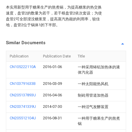
本实用新型用于糖果生产的熬煮锅，为提高糖浆的热交换
速度，盘管2的数量为若干，若干根盘管2依次套设；为使
盘管2可全部浸没糖浆里，提高蒸汽热能的利用率，较佳
地，盘管2位于锅体1的下半部。
Similar Documents
Publication
Publication Date
Title
CN105222110A
2016-01-06
一种采用铸铝加热体的液
体汽化器
CN103791633B
2016-03-09
一种太阳能热风机
CN205137893U
2016-04-06
制砖用管道加热器
CN203741339U
2014-07-30
一种沼气发酵装置
CN205512104U
2016-08-31
一种用于糖果生产的熬煮
锅