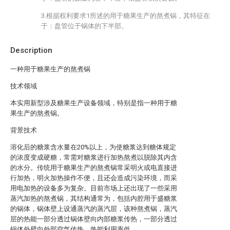
3.根据权利要求1所述的用于糖果生产的熬煮锅，其特征在
于：盘管位于锅体的下半部。
Description
一种用于糖果生产的熬煮锅
技术领域
本实用新型涉及糖果生产设备领域，特别是指一种用于糖
果生产的熬煮锅。
背景技术
溶化后的糖浆含水量在20%以上，为使糖浆达到糖体规定
的浓度变成硬糖，常需对糖浆进行加热熬煮以脱除其内含
的水分。传统用于糖果生产的熬煮锅常采明火或电直接进
行加热，明火加热操作不便，且还会造成污染环境，而采
用电加热的设备多为复杂。目前市场上还出现了一些采用
蒸汽加热的熬煮锅，其结构通常为，包括内腔用于盛糖浆
的锅体，锅体壁上设通蒸汽的蒸汽层，该种熬煮锅，蒸汽
层的热能一部分透过锅体壁向内部糖浆传热，一部分透过
锅体外壁向外部空气传热，热能利用率低。