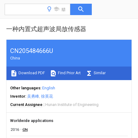
一种内置式超声波局放传感器
CN205484666U
China
Download PDF
Find Prior Art
Similar
Other languages
English
Inventor
吴勇峰
徐英花
Current Assignee
Hunan Institute of Engineering
Worldwide applications
2016
CN