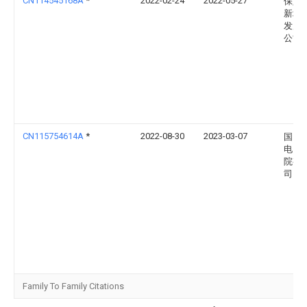
CN114545168A
*
2022-02-24
2022-05-27
保定
新域
发展
公司
CN115754614A
*
2022-08-30
2023-03-07
国网
电网
院有
司
Family To Family Citations