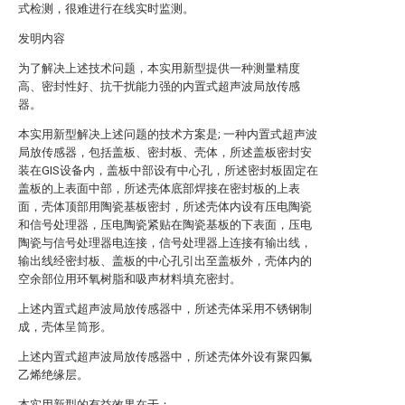
式检测，很难进行在线实时监测。
发明内容
为了解决上述技术问题，本实用新型提供一种测量精度
高、密封性好、抗干扰能力强的内置式超声波局放传感
器。
本实用新型解决上述问题的技术方案是; 一种内置式超声波
局放传感器，包括盖板、密封板、壳体，所述盖板密封安
装在GIS设备内，盖板中部设有中心孔，所述密封板固定在
盖板的上表面中部，所述壳体底部焊接在密封板的上表
面，壳体顶部用陶瓷基板密封，所述壳体内设有压电陶瓷
和信号处理器，压电陶瓷紧贴在陶瓷基板的下表面，压电
陶瓷与信号处理器电连接，信号处理器上连接有输出线，
输出线经密封板、盖板的中心孔引出至盖板外，壳体内的
空余部位用环氧树脂和吸声材料填充密封。
上述内置式超声波局放传感器中，所述壳体采用不锈钢制
成，壳体呈筒形。
上述内置式超声波局放传感器中，所述壳体外设有聚四氟
乙烯绝缘层。
本实用新型的有益效果在于：