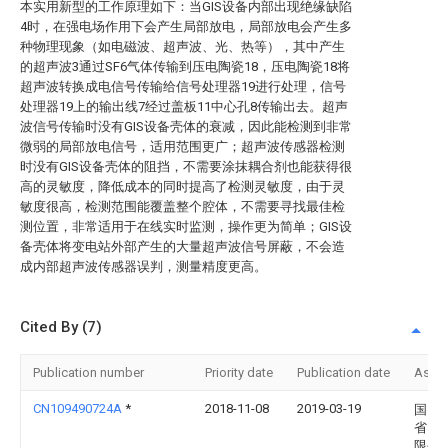
本实用新型的工作原理如下：当GIS设备内部出现绝缘缺陷
4时，在强电场作用下会产生局部放电，局部放电会产生多
种物理现象（如电磁波、超声波、光、热等），其中产生
的超声波3通过SF6气体传输到压电陶瓷18，压电陶瓷18将
超声波转换成电信号传输给信号处理器19进行处理，信号
处理器19上的输出线7经过盖板11中心孔8传输出去。超声
波信号传输时没有GIS设备壳体的衰减，因此能检测到非常
微弱的局部放电信号，适用范围更广；超声波传感器检测
时没有GIS设备壳体的阻挡，不需要涂抹耦合剂也能获得很
高的灵敏度，降低成本的同时提高了检测灵敏度，由于灵
敏度很高，检测范围能覆盖整个腔体，不需要寻找最佳检
测位置，非常适用于在线实时监测，操作更为简单；GIS设
备壳体将变电站外部产生的大量超声波信号屏蔽，不会造
成内部超声波传感器误判，测量精度更高。
Cited By (7)
Publication number
Priority date
Publication date
Assi
CN109490724A
*
2018-11-08
2019-03-19
国网
省电
限公