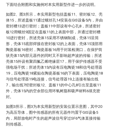
下面结合附图和实施例对本实用新型作进一步的说明。
如图2、图3所示，本实用新型包括盖板11、密封板12、壳
体15，所述盖板11通过螺丝孔14安装在GIS设备5内，并由
密封槽13进行密封；盖板11中部设有中心孔8，所述密封
板12用螺丝9固定在盖板11的上表面中部，并通过密封槽
10进行密封，所述壳体15采用不锈钢制成，壳体15呈筒
形，壳体15底部焊接在密封板12的上表面，壳体15顶部用
陶瓷基板16密封，陶瓷基板16用于封装检测口，在保护筒
状壳体15内部元器件的同时又不影响超声波的传输；所述
壳体15外设有聚四氟乙烯绝缘层17，用于保护传感器不受
强电场干扰；所述壳体15内设有压电陶瓷18和信号处理器
19，压电陶瓷18紧贴在陶瓷基板16的下表面，压电陶瓷18
与信号处理器19电连接，信号处理器19上连接有输出线
7，输出线7经密封板12、盖板11的中心孔8引出至盖板11
外，壳体15内的空余部位用环氧树脂和吸声材料6填充密
封。
如图3所示，图3为本实用新型的安装位置示意图，其中20
为高压导体，图中传感器的所有元器件均置于GIS设备5
内，局部放电时产生的超声波信号穿过SF6气体直接传输
到传感器。