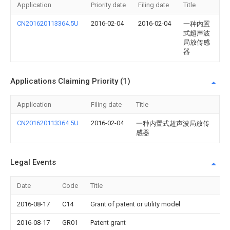
Application
Priority date
Filing date
Title
CN201620113364.5U
2016-02-04
2016-02-04
一种内置
式超声波
局放传感
器
Applications Claiming Priority (1)
Application
Filing date
Title
CN201620113364.5U
2016-02-04
一种内置式超声波局放传
感器
Legal Events
Date
Code
Title
2016-08-17
C14
Grant of patent or utility model
2016-08-17
GR01
Patent grant