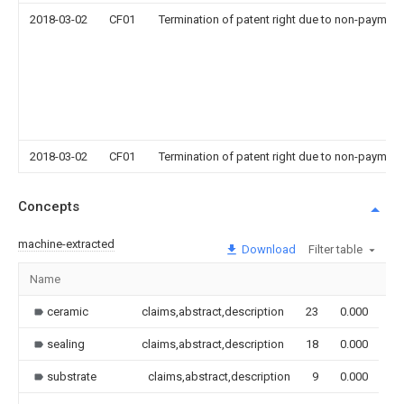
2018-03-02
CF01
Termination of patent right due to non-payment
2018-03-02
CF01
Termination of patent right due to non-payment
Concepts
machine-extracted
Download
Filter table
Name
Im
ceramic
claims,abstract,description
23
0.000
sealing
claims,abstract,description
18
0.000
substrate
claims,abstract,description
9
0.000