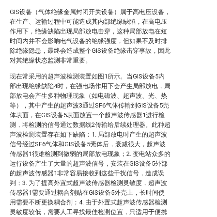
GIS设备（气体绝缘金属封闭开关设备）属于高电压设备，
在生产、运输过程中可能造成其内部绝缘缺陷，在高电压
作用下，绝缘缺陷出现局部放电击穿，这种局部放电在短
时间内并不会影响电气设备的绝缘强度，但如果不及时排
除绝缘隐患，最终会造成整个GIS设备绝缘击穿事故，因此
对其绝缘状态监测非常重要。
现在常采用的超声波检测装置如图1所示。当GIS设备5内
部出现绝缘缺陷4时，在强电场作用下会产生局部放电，局
部放电会产生多种物理现象（如电磁波、超声波、光、热
等），其中产生的超声波3通过SF6气体传输到GIS设备5壳
体表面，在GIS设备5表面放置一个超声波传感器1进行检
测，将检测的信号通过数据线2传输给后续处理器。此种超
声波检测装置存在如下缺陷：1. 局部放电时产生的超声波
信号经过SF6气体和GIS设备5壳体后，衰减很大，超声波
传感器1很难检测到微弱的局部放电现象；2. 变电站众多的
运行设备产生了大量的超声波信号，安装在GIS设备5外部
的超声波传感器1非常容易接收到这些干扰信号，造成误
判；3. 为了提高外置式超声波传感器检测灵敏度，超声波
传感器1需要通过耦合剂贴在GIS设备5外壳上，长时间使
用需要不断更换耦合剂；4. 由于外置式超声波传感器检测
灵敏度较低，需要人工寻找最佳检测位置，只适用于便携