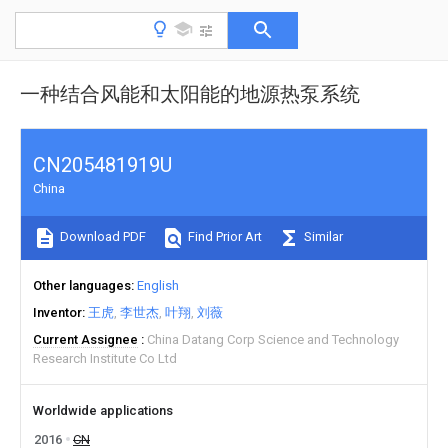
一种结合风能和太阳能的地源热泵系统
CN205481919U
China
Download PDF
Find Prior Art
Similar
Other languages
English
Inventor
王虎
李世杰
叶翔
刘薇
Current Assignee
China Datang Corp Science and Technology
Research Institute Co Ltd
Worldwide applications
2016
CN