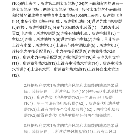
(106)的上表面，所述第二副太阳能板(104)的正面和背面均设有一
块太阳能发电板，两块太阳能发电板用于接收太阳能的外表面都
和转轴的轴线垂直并垂直主太阳能板(106)的上表面，所述蓄电池
组(4)由多个蓄电池串联组成，所述蓄电池组(4)通过导线与控制器
(5)连接，所述控制器(5)分别与太阳能发电装置(1)、风能发电装
置(2)电连接，所述控制器(5)连接有辅助电源，所述控制器(5)与
主机(7)连接，所述地埋管(8)通过管路与主机(7)连接，且其管路
上设有水泵，所述主机(7)上设有节能空调机房(6)，所述主机(7)
连接水力平衡分配器(9)，水力平衡分配器(9)连接蓄能热水罐
(13)，所述水力平衡分配器(9)连接地暖盘管(10)和洁净风机盘管
(11)，所述蓄能热水罐(13)上设有生活热水管道(14)，所述生活热
水管道(14)上设有水泵，所述蓄能热水罐(13)上连接自来水管道
(12)。
2.根据权利要求1所述的结合风能和太阳能的地源热泵系
统，其特征在于，所述光伏电池(161)包括光伏电池基材层
(163)，所述光伏电池基材层(163)一面设有正电 极层
(164)，另一面设有负电极段层(162)，所述光伏电池基材
层(163)上设有两排多个负电极段层(162)，两排负电极段
层(162)放置在光伏电池基材层的任何两个相邻端面。
3.根据权利要求1所述的结合风能和太阳能的地源热泵系
统，其特征在于，所述洁净风机盘管(11)上设有回风口