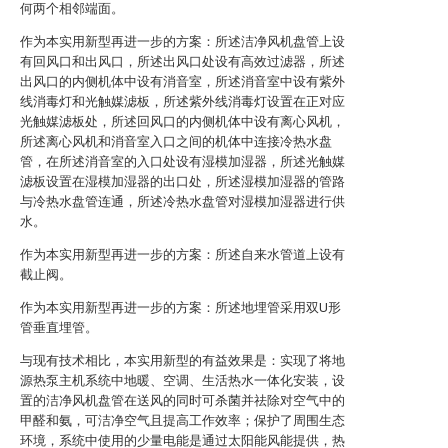
何两个相邻端面。
作为本实用新型再进一步的方案：所述洁净风机盘管上设
有回风口和出风口，所述出风口处设有高效过滤器，所述
出风口的内侧机体中设有消音室，所述消音室中设有紫外
线消毒灯和光触媒滤板，所述紫外线消毒灯设置在正对应
光触媒滤板处，所述回风口的内侧机体中设有离心风机，
所述离心风机和消音室入口之间的机体中连接冷热水盘
管，在所述消音室的入口处设有湿模加湿器，所述光触媒
滤板设置在湿模加湿器的出口处，所述湿模加湿器的管路
与冷热水盘管连通，所述冷热水盘管对湿模加湿器进行供
水。
作为本实用新型再进一步的方案：所述自来水管道上设有
截止阀。
作为本实用新型再进一步的方案：所述地埋管采用双U形
管垂直埋管。
与现有技术相比，本实用新型的有益效果是：实现了将地
源热泵主机系统中地暖、空调、生活热水一体化安装，设
置的洁净风机盘管在送风的同时可杀菌并祛除对空气中的
甲醛和氨，可洁净空气且提高工作效率；保护了周围生态
环境，系统中使用的少量电能是通过太阳能风能提供，热