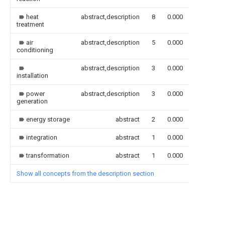
heat
abstract,description
8
0.000
treatment
air
abstract,description
5
0.000
conditioning
abstract,description
3
0.000
installation
power
abstract,description
3
0.000
generation
energy storage
abstract
2
0.000
integration
abstract
1
0.000
transformation
abstract
1
0.000
Show all concepts from the description section