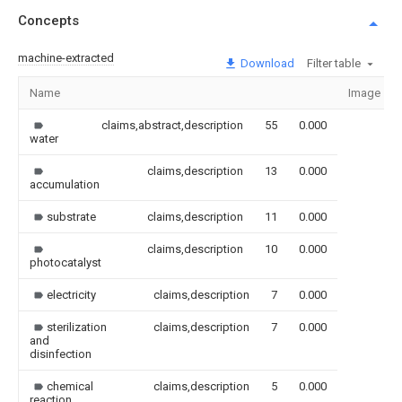
Concepts
machine-extracted
Download
Filter table
Name
Image
claims,abstract,description
55
0.000
water
claims,description
13
0.000
accumulation
substrate
claims,description
11
0.000
claims,description
10
0.000
photocatalyst
electricity
claims,description
7
0.000
sterilization
claims,description
7
0.000
and
disinfection
chemical
claims,description
5
0.000
reaction