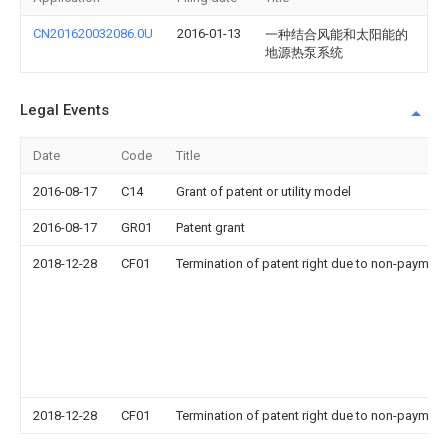
CN201620032086.0U
2016-01-13
一种结合风能和太阳能的
地源热泵系统
Legal Events
Date
Code
Title
2016-08-17
C14
Grant of patent or utility model
2016-08-17
GR01
Patent grant
2018-12-28
CF01
Termination of patent right due to non-payment
2018-12-28
CF01
Termination of patent right due to non-payment