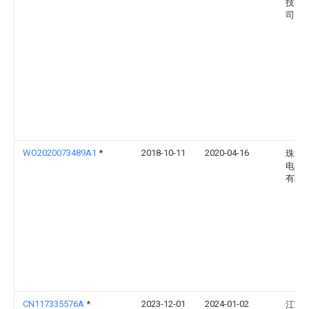
技有
司
WO2020073489A1
*
2018-10-11
2020-04-16
珠海
电器
有限
CN117335576A
*
2023-12-01
2024-01-02
江苏