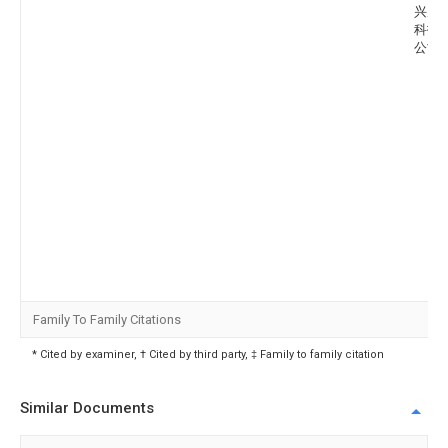
兴晟
科技
公司
Family To Family Citations
* Cited by examiner, † Cited by third party, ‡ Family to family citation
Similar Documents