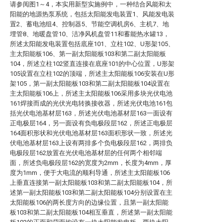
请参阅图1～4，本实用新型实施例中，一种结合风能和太
阳能的地源热泵系统，包括太阳能发电装置1、风能发电装
置2、蓄电池组4、控制器5、节能空调机房6、主机7、地
埋管8、地暖盘管10、洁净风机盘管11和蓄能热水罐13，
所述太阳能发电装置包括底座101、立柱102、U形架105、
主太阳能板106、第一副太阳能板103和第二副太阳能板
104，所述立柱102竖直连接在底座101的中心位置，U形架
105设置在立柱102的顶端，所述主太阳能板106安装在U形
架105，第一副太阳能板103和第二副太阳能板104设置在
主太阳能板106上，所述主太阳能板106采用多块光伏电池
161焊接而成的光伏光电转换接收器，所述光伏电池161包
括光伏电池基材层163，所述光伏电池基材层163一面设有
正电极层164，另一面设有负电极段层162，所述正电极层
164面积形状和光伏电池基材层163面积形状一致，所述光
伏电池基材层163上设有两排多个负电极段层162，两排负
电极段层162放置在光伏电池基材层的任何两个相邻端
面，所述负电极段层162的宽度为2mm，长度为4mm，厚
度为1mm，便于大电流的顺利导通，所述主太阳能板106
上垂直连接第一副太阳能板103和第二副太阳能板104，所
述第一副太阳能板103和第二副太阳能板104分别设置在主
太阳能板106的两长度方向的边缘位置，且第一副太阳能
板103和第二副太阳能板104相互垂直，所述第一副太阳能