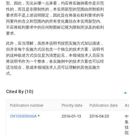
型。因此，无论从哪一点来看，均应将实施例看作是示范
性的，而且是非限制性的，本实用新型的范围由所附权利
要求而不是上述说明限定，因此旨在将落在权利要求的等
同要件的含义和范围内的所有变化囊括在本实用新型内。
不应将权利要求中的任何附图标记视为限制所涉及的权利
要求。
此外，应当理解，虽然本说明书按照实施方式加以描述，
但并非每个实施方式仅包含一个独立的技术方案，说明书
的这种叙述方式仅仅是为清楚起见，本领域技术人员应当
将说明书作为一个整体，各实施例中的技术方案也可以经
适当组合，形成本领域技术人员可以理解的其他实施方
式。
Cited By (10)
Publication number
Priority date
Publication date
Assi
CN105509366A
*
2016-01-13
2016-04-20
中国
集团
技术
院有