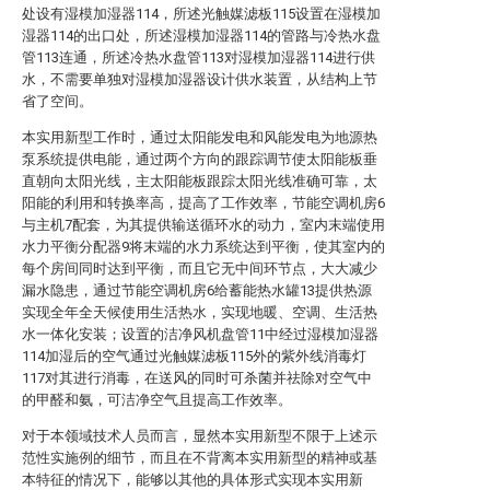
处设有湿模加湿器114，所述光触媒滤板115设置在湿模加
湿器114的出口处，所述湿模加湿器114的管路与冷热水盘
管113连通，所述冷热水盘管113对湿模加湿器114进行供
水，不需要单独对湿模加湿器设计供水装置，从结构上节
省了空间。
本实用新型工作时，通过太阳能发电和风能发电为地源热
泵系统提供电能，通过两个方向的跟踪调节使太阳能板垂
直朝向太阳光线，主太阳能板跟踪太阳光线准确可靠，太
阳能的利用和转换率高，提高了工作效率，节能空调机房6
与主机7配套，为其提供输送循环水的动力，室内末端使用
水力平衡分配器9将末端的水力系统达到平衡，使其室内的
每个房间同时达到平衡，而且它无中间环节点，大大减少
漏水隐患，通过节能空调机房6给蓄能热水罐13提供热源
实现全年全天候使用生活热水，实现地暖、空调、生活热
水一体化安装；设置的洁净风机盘管11中经过湿模加湿器
114加湿后的空气通过光触媒滤板115外的紫外线消毒灯
117对其进行消毒，在送风的同时可杀菌并祛除对空气中
的甲醛和氨，可洁净空气且提高工作效率。
对于本领域技术人员而言，显然本实用新型不限于上述示
范性实施例的细节，而且在不背离本实用新型的精神或基
本特征的情况下，能够以其他的具体形式实现本实用新