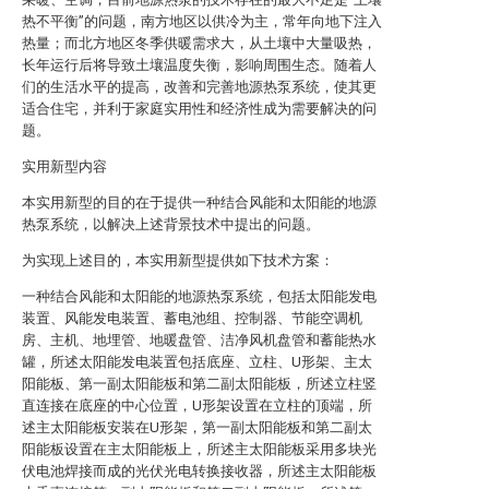
热不平衡”的问题，南方地区以供冷为主，常年向地下注入
热量；而北方地区冬季供暖需求大，从土壤中大量吸热，
长年运行后将导致土壤温度失衡，影响周围生态。随着人
们的生活水平的提高，改善和完善地源热泵系统，使其更
适合住宅，并利于家庭实用性和经济性成为需要解决的问
题。
实用新型内容
本实用新型的目的在于提供一种结合风能和太阳能的地源
热泵系统，以解决上述背景技术中提出的问题。
为实现上述目的，本实用新型提供如下技术方案：
一种结合风能和太阳能的地源热泵系统，包括太阳能发电
装置、风能发电装置、蓄电池组、控制器、节能空调机
房、主机、地埋管、地暖盘管、洁净风机盘管和蓄能热水
罐，所述太阳能发电装置包括底座、立柱、U形架、主太
阳能板、第一副太阳能板和第二副太阳能板，所述立柱竖
直连接在底座的中心位置，U形架设置在立柱的顶端，所
述主太阳能板安装在U形架，第一副太阳能板和第二副太
阳能板设置在主太阳能板上，所述主太阳能板采用多块光
伏电池焊接而成的光伏光电转换接收器，所述主太阳能板