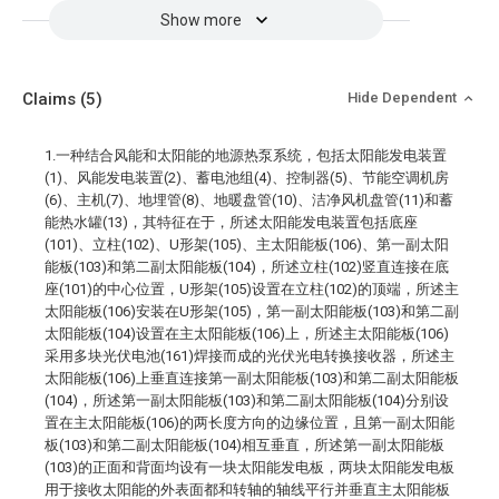
Show more
Claims
(5)
Hide Dependent
1.一种结合风能和太阳能的地源热泵系统，包括太阳能发电装置
(1)、风能发电装置(2)、蓄电池组(4)、控制器(5)、节能空调机房
(6)、主机(7)、地埋管(8)、地暖盘管(10)、洁净风机盘管(11)和蓄
能热水罐(13)，其特征在于，所述太阳能发电装置包括底座
(101)、立柱(102)、U形架(105)、主太阳能板(106)、第一副太阳
能板(103)和第二副太阳能板(104)，所述立柱(102)竖直连接在底
座(101)的中心位置，U形架(105)设置在立柱(102)的顶端，所述主
太阳能板(106)安装在U形架(105)，第一副太阳能板(103)和第二副
太阳能板(104)设置在主太阳能板(106)上，所述主太阳能板(106)
采用多块光伏电池(161)焊接而成的光伏光电转换接收器，所述主
太阳能板(106)上垂直连接第一副太阳能板(103)和第二副太阳能板
(104)，所述第一副太阳能板(103)和第二副太阳能板(104)分别设
置在主太阳能板(106)的两长度方向的边缘位置，且第一副太阳能
板(103)和第二副太阳能板(104)相互垂直，所述第一副太阳能板
(103)的正面和背面均设有一块太阳能发电板，两块太阳能发电板
用于接收太阳能的外表面都和转轴的轴线平行并垂直主太阳能板