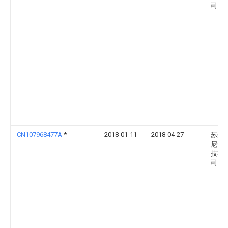
司
CN107968477A
*
2018-01-11
2018-04-27
苏州
尼智
技有
司