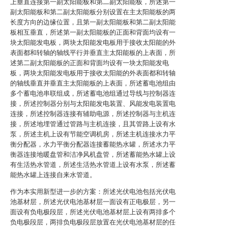
上垂直连接第一副太阳能板和第二副太阳能板，所述第一
副太阳能板和第二副太阳能板分别设置在主太阳能板的两
长度方向的边缘位置，且第一副太阳能板和第二副太阳能
板相互垂直，所述第一副太阳能板的正面和背面均设有一
块太阳能发电板，两块太阳能发电板用于接收太阳能的外
表面都和转轴的轴线平行并垂直主太阳能板的上表面，所
述第二副太阳能板的正面和背面均设有一块太阳能发电
板，两块太阳能发电板用于接收太阳能的外表面都和转轴
的轴线垂直并垂直主太阳能板的上表面，所述蓄电池组由
多个蓄电池串联组成，所述蓄电池组通过导线与控制器连
接，所述控制器分别与太阳能发电装置、风能发电装置电
连接，所述控制器连接有辅助电源，所述控制器与主机连
接，所述地埋管通过管路与主机连接，且其管路上设有水
泵，所述主机上设有节能空调机房，所述主机连接水力平
衡分配器，水力平衡分配器连接蓄能热水罐，所述水力平
衡器连接地暖盘管和洁净风机盘管，所述蓄能热水罐上设
有生活热水管道，所述生活热水管道上设有水泵，所述蓄
能热水罐上连接自来水管道。
作为本实用新型进一步的方案：所述光伏电池包括光伏电
池基材层，所述光伏电池基材层一面设有正电极层，另一
面设有负电极段层，所述光伏电池基材层上设有两排多个
负电极段层，两排负电极段层放置在光伏电池基材层的任