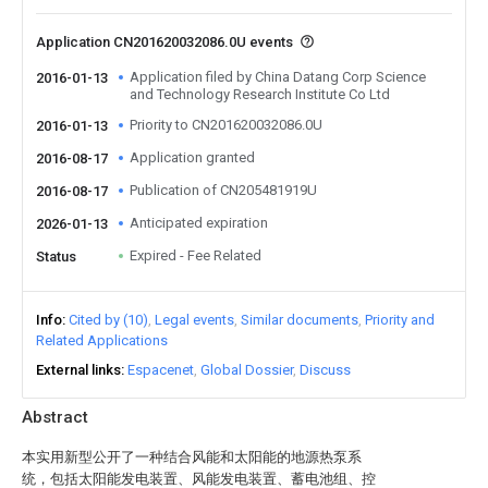
Application CN201620032086.0U events
Application filed by China Datang Corp Science
2016-01-13
and Technology Research Institute Co Ltd
Priority to CN201620032086.0U
2016-01-13
Application granted
2016-08-17
Publication of CN205481919U
2016-08-17
Anticipated expiration
2026-01-13
Expired - Fee Related
Status
Info
Cited by (10)
Legal events
Similar documents
Priority and
Related Applications
External links
Espacenet
Global Dossier
Discuss
Abstract
本实用新型公开了一种结合风能和太阳能的地源热泵系
统，包括太阳能发电装置、风能发电装置、蓄电池组、控