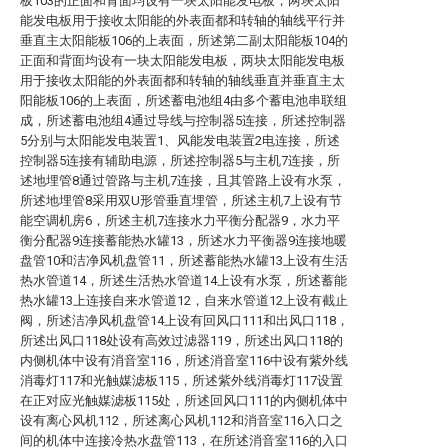
板103的正面和背面均设有一块太阳能发电板，两块太阳
能发电板用于接收太阳能的外表面都和转轴的轴线平行并
垂直主太阳能板106的上表面，所述第二副太阳能板104的
正面和背面均设有一块太阳能发电板，两块太阳能发电板
用于接收太阳能的外表面都和转轴的轴线垂直并垂直主太
阳能板106的上表面，所述蓄电池组4由多个蓄电池串联组
成，所述蓄电池组4通过导线与控制器5连接，所述控制器
5分别与太阳能发电装置1、风能发电装置2电连接，所述
控制器5连接有辅助电源，所述控制器5与主机7连接，所
述地埋管8通过管路与主机7连接，且其管路上设有水泵，
所述地埋管8采用双U形管垂直埋管，所述主机7上设有节
能空调机房6，所述主机7连接水力平衡分配器9，水力平
衡分配器9连接蓄能热水罐13，所述水力平衡器9连接地暖
盘管10和洁净风机盘管11，所述蓄能热水罐13上设有生活
热水管道14，所述生活热水管道14上设有水泵，所述蓄能
热水罐13上连接自来水管道12，自来水管道12上设有截止
阀，所述洁净风机盘管14上设有回风口111和出风口118，
所述出风口118处设有高效过滤器119，所述出风口118的
内侧机体中设有消音室116，所述消音室116中设有紫外线
消毒灯117和光触媒滤板115，所述紫外线消毒灯117设置
在正对应光触媒滤板115处，所述回风口111的内侧机体中
设有离心风机112，所述离心风机112和消音室116入口之
间的机体中连接冷热水盘管113，在所述消音室116的入口