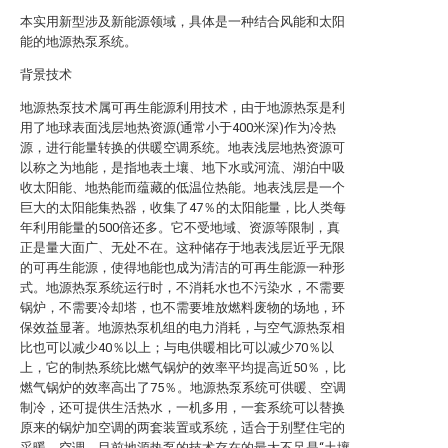
本实用新型涉及新能源领域，具体是一种结合风能和太阳
能的地源热泵系统。
背景技术
地源热泵技术属可再生能源利用技术，由于地源热泵是利
用了地球表面浅层地热资源(通常小于400米深)作为冷热
源，进行能量转换的供暖空调系统。地表浅层地热资源可
以称之为地能，是指地表土壤、地下水或河流、湖泊中吸
收太阳能、地热能而蕴藏的低温位热能。地表浅层是一个
巨大的太阳能集热器，收集了47％的太阳能量，比人类每
年利用能量的500倍还多。它不受地域、资源等限制，真
正是量大面广、无处不在。这种储存于地表浅层近乎无限
的可再生能源，使得地能也成为清洁的可再生能源一种形
式。地源热泵系统运行时，不消耗水也不污染水，不需要
锅炉，不需要冷却塔，也不需要堆放燃料废物的场地，环
保效益显著。地源热泵机组的电力消耗，与空气源热泵相
比也可以减少40％以上；与电供暖相比可以减少70％以
上，它的制热系统比燃气锅炉的效率平均提高近50％，比
燃气锅炉的效率高出了75％。地源热泵系统可供暖、空调
制冷，还可提供生活热水，一机多用，一套系统可以替换
原来的锅炉加空调的两套装置或系统，适合于别墅住宅的
采暖、空调，目前地源热泵的技术存在的最大不足是“土壤