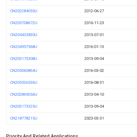
CN202284055U
2012-06-27
CN205708672U
2016-11-23
CN204433830U
2015-07-01
CN204957568U
2016-01-13
CN203173308U
2013-09-04
CN205060864U
2016-03-02
CN205526536U
2016-08-31
CN202869266U
2013-04-10
CN203173325U
2013-09-04
CN218778215U
2023-03-31
Priority And Related Applications