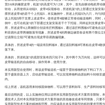
宽0.6米的橡胶皮带，机架1的高度可为1.2米，其中，首先由驱动电机带动
转动，从而使得从动辊3、皮带4实现移动，所述机架1的上部通过支架安装
撑所述皮带4的若干个上托辊5，本实施例中，所述上托辊5为六只，均匀间
该上托辊5用于支撑上述皮带4，使得皮带4能够正常移动输送物料，同时，
例中，也可在机架1的下部通过支架安装若干个下托辊，同样起到支撑皮带
用，所述皮带4上两侧部分别设有拦料围板6，通过该拦料围板6可避免在运
料容易向皮带两侧散落等现象，所述皮带4的两侧边缘部各设有两个限位立
过该限位立辊7可避免出现皮带容易跑偏现象。
具体的，所述皮带4的一端设有刮料板8，通过该刮料板8可将粘在皮带4散
落下来。
具体的，所述机架1的底部安装有四只轮子9，其中两个为万向轮，这样可
皮带输送机的自由移动，操作简单，使用方便。
本实用新型在使用时，将该皮带输送机一端置于需转移物料的下料口下方
置于盛装容器上方，启动皮带输送机，可以实现将物料由原始料斗转移至
内。
综上所述，该机器用来转移固体物料，可以用于原料卸车、生产原料转移
最后说明的是，以上实施例仅用以说明本实用新型的技术方案而非限制，
通技术人员对本实用新型的技术方案所做的其他修改或者等同替换，只要
实用新型技术方案的精神和范围，均应涵盖在本实用新型的权利要求范围