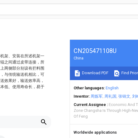
CN205471108U
括机架、安装在所述机架一
China
动辊之间通过皮带连接，所
带上两侧部分别设有拦料围
Download PDF
Find Prior
构，与传统输送机相比，可
输送效果好，输送效率高，
成本低、使用寿命长，易于
Other languages
English
Inventor
周炼军
周礼国
张锦文
刘
Current Assignee
Economic And T
Zone Changsha Is Through High-New 
Of Feng
Worldwide applications