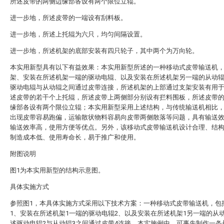
所述皮带的两侧边缘部各设有两个限位立辊。
进一步地，所述皮带的一端设有刮料板。
进一步地，所述上托辊为六只，均匀间隔设置。
进一步地，所述机架的底部安装有四只轮子，其中两个为万向轮。
本实用新型具有以下有益效果：本实用新型所述的一种移动式皮带输送机
架、安装在所述机架一端的驱动电辊、以及安装在所述机架另一端的从动
驱动电辊与从动辊之间通过皮带连接，所述机架的上部通过支架安装有用
述皮带的若干个上托辊，所述皮带上两侧部分别设有拦料围板，所述皮带
缘部各设有两个限位立辊；本实用新型采用上述结构，与传统输送机相比
出现皮带容易跑偏，运输散状物料容易向皮带两侧散落等问题，具有输送
输送效率高，使用方便等优点。另外，该移动式皮带输送机设计合理、结
制造成本低、使用寿命长，易于推广和使用。
附图说明
图1为本实用新型的结构示意图。
具体实施方式
参照图1，本具体实施方式采用以下技术方案：一种移动式皮带输送机，包
1、安装在所述机架1一端的驱动电辊2、以及安装在所述机架1另一端的从
述驱动电辊2与从动辊3之间通过皮带4连接，本实施例中，可事先制作一条