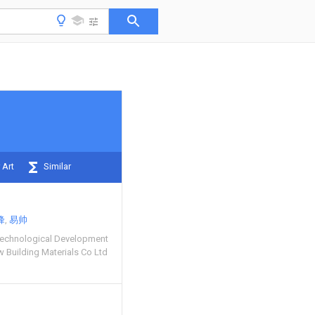
 Art
Similar
峰
易帅
echnological Development
Building Materials Co Ltd