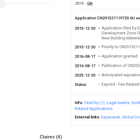
2015
CN
Application CN201521119720.6U e
Application filed by
2015-12-30
Development Zone Ch
New Building Materia
Priority to CN201521
2015-12-30
Application granted
2016-08-17
Publication of CN20
2016-08-17
Anticipated expiratio
2025-12-30
Expired - Fee Related
Status
Info
Cited by (1)
Legal events
Simi
Related Applications
External links
Espacenet
Global Do
Claims
(4)