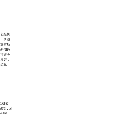
，包括机
辊，所述
于支撑所
的两侧边
，可避免
效果好，
构简单、
括机架
动辊3，所
长5米、