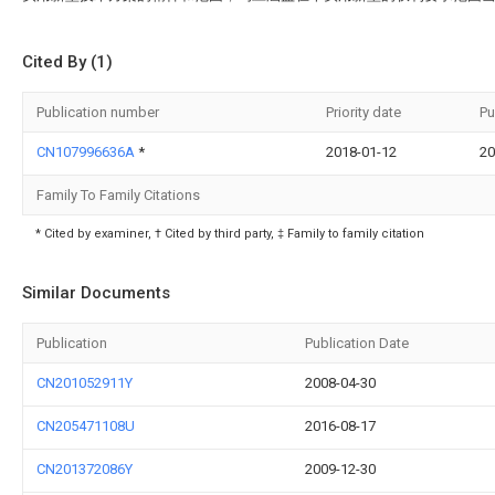
Cited By (1)
Publication number
Priority date
Pu
CN107996636A
*
2018-01-12
20
Family To Family Citations
* Cited by examiner, † Cited by third party, ‡ Family to family citation
Similar Documents
Publication
Publication Date
CN201052911Y
2008-04-30
CN205471108U
2016-08-17
CN201372086Y
2009-12-30