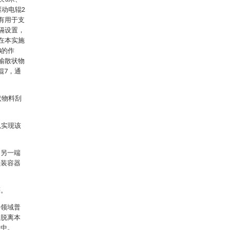
驱动电辊2
有用于支
隔设置，
在本实施
4的作
输散状物
辊7，通
状物料刮
以实现该
，另一端
盛装容器
等。
本领域普
不脱离本
当中。