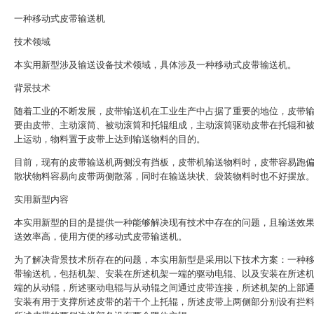
一种移动式皮带输送机
技术领域
本实用新型涉及输送设备技术领域，具体涉及一种移动式皮带输送机。
背景技术
随着工业的不断发展，皮带输送机在工业生产中占据了重要的地位，皮带
要由皮带、主动滚筒、被动滚筒和托辊组成，主动滚筒驱动皮带在托辊和
上运动，物料置于皮带上达到输送物料的目的。
目前，现有的皮带输送机两侧没有挡板，皮带机输送物料时，皮带容易跑
散状物料容易向皮带两侧散落，同时在输送块状、袋装物料时也不好摆放
实用新型内容
本实用新型的目的是提供一种能够解决现有技术中存在的问题，且输送效
送效率高，使用方便的移动式皮带输送机。
为了解决背景技术所存在的问题，本实用新型是采用以下技术方案：一种
带输送机，包括机架、安装在所述机架一端的驱动电辊、以及安装在所述
端的从动辊，所述驱动电辊与从动辊之间通过皮带连接，所述机架的上部
安装有用于支撑所述皮带的若干个上托辊，所述皮带上两侧部分别设有拦