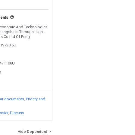
vents
 Economic And Technological
angsha Is Through High-
ls Co Ltd Of Feng
119720.6U
5471108U
n
lar documents
Priority and
ssier
Discuss
Hide Dependent