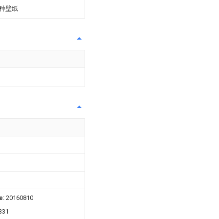
种壁纸
e
: 20160810
331