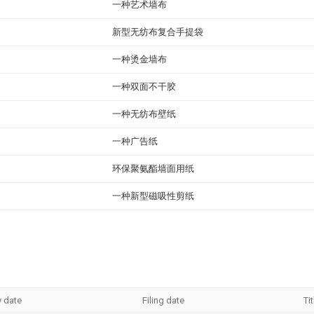
一种艺术墙布
新型无纺布复合手提袋
一种烫金墙布
一种双面不干胶
一种无纺布壁纸
一种广告纸
环保聚氨酯墙面用纸
一种新型磁吸性剪纸
y date
Filing date
Tit