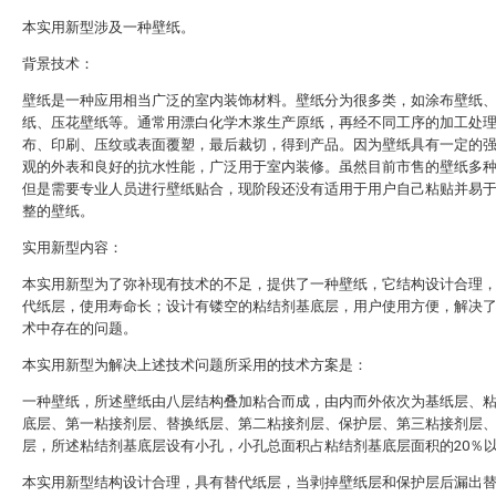
本实用新型涉及一种壁纸。
背景技术：
壁纸是一种应用相当广泛的室内装饰材料。壁纸分为很多类，如涂布壁纸
纸、压花壁纸等。通常用漂白化学木浆生产原纸，再经不同工序的加工处
布、印刷、压纹或表面覆塑，最后裁切，得到产品。因为壁纸具有一定的
观的外表和良好的抗水性能，广泛用于室内装修。虽然目前市售的壁纸多
但是需要专业人员进行壁纸贴合，现阶段还没有适用于用户自己粘贴并易
整的壁纸。
实用新型内容：
本实用新型为了弥补现有技术的不足，提供了一种壁纸，它结构设计合理
代纸层，使用寿命长；设计有镂空的粘结剂基底层，用户使用方便，解决
术中存在的问题。
本实用新型为解决上述技术问题所采用的技术方案是：
一种壁纸，所述壁纸由八层结构叠加粘合而成，由内而外依次为基纸层、
底层、第一粘接剂层、替换纸层、第二粘接剂层、保护层、第三粘接剂层
层，所述粘结剂基底层设有小孔，小孔总面积占粘结剂基底层面积的20％
本实用新型结构设计合理，具有替代纸层，当剥掉壁纸层和保护层后漏出