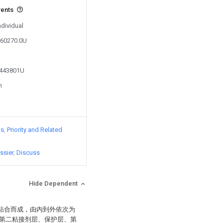
vents
ndividual
260270.0U
5443801U
n
ts
Priority and Related
ssier
Discuss
Hide Dependent
加粘合而成，由内到外依次为
第二粘接剂层、保护层、第