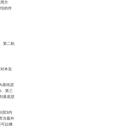
使用方
粘结的作
5、第二粘
，对本实
为基纸层
6、第三
结剂基底层
剂层3内
而当最外
还可以继