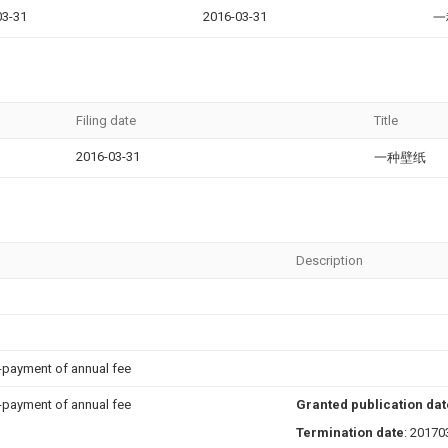
03-31
2016-03-31
一
Filing date
Title
2016-03-31
一种壁纸
Description
n-payment of annual fee
n-payment of annual fee
Granted publication dat
Termination date
: 20170