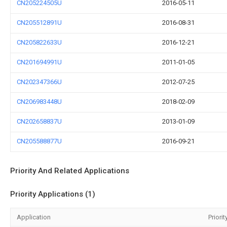
CN205224505U
2016-05-11
CN205512891U
2016-08-31
CN205822633U
2016-12-21
CN201694991U
2011-01-05
CN202347366U
2012-07-25
CN206983448U
2018-02-09
CN202658837U
2013-01-09
CN205588877U
2016-09-21
Priority And Related Applications
Priority Applications (1)
Application
Priorit