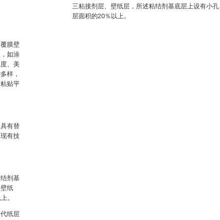
三粘接剂层、壁纸层，所述粘结剂基底层上设有小孔
层面积的20％以上。
、覆膜壁
理，如涂
强度、美
种多样，
于粘贴平
，具有替
了现有技
粘结剂基
、壁纸
以上。
替代纸层