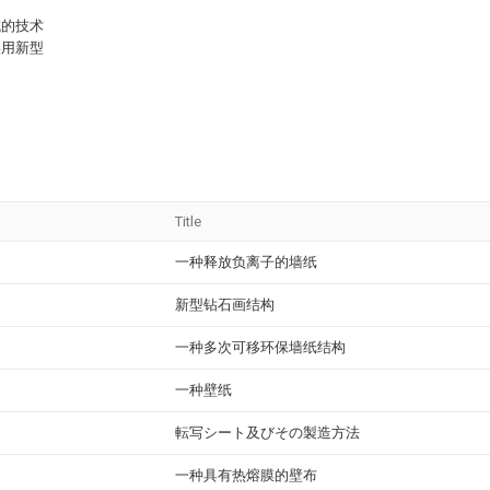
域的技术
实用新型
Title
一种释放负离子的墙纸
新型钻石画结构
一种多次可移环保墙纸结构
一种壁纸
転写シート及びその製造方法
一种具有热熔膜的壁布