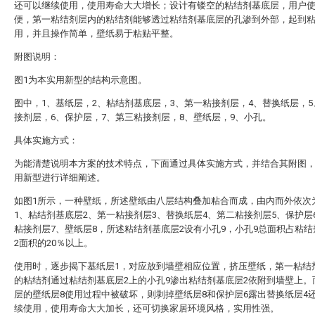
还可以继续使用，使用寿命大大增长；设计有镂空的粘结剂基底层，用户
便，第一粘结剂层内的粘结剂能够透过粘结剂基底层的孔渗到外部，起到
用，并且操作简单，壁纸易于粘贴平整。
附图说明：
图1为本实用新型的结构示意图。
图中，1、基纸层，2、粘结剂基底层，3、第一粘接剂层，4、替换纸层，
接剂层，6、保护层，7、第三粘接剂层，8、壁纸层，9、小孔。
具体实施方式：
为能清楚说明本方案的技术特点，下面通过具体实施方式，并结合其附图
用新型进行详细阐述。
如图1所示，一种壁纸，所述壁纸由八层结构叠加粘合而成，由内而外依次
1、粘结剂基底层2、第一粘接剂层3、替换纸层4、第二粘接剂层5、保护层
粘接剂层7、壁纸层8，所述粘结剂基底层2设有小孔9，小孔9总面积占粘
2面积的20％以上。
使用时，逐步揭下基纸层1，对应放到墙壁相应位置，挤压壁纸，第一粘结
的粘结剂通过粘结剂基底层2上的小孔9渗出粘结剂基底层2依附到墙壁上。
层的壁纸层8使用过程中被破坏，则剥掉壁纸层8和保护层6露出替换纸层4
续使用，使用寿命大大加长，还可切换家居环境风格，实用性强。