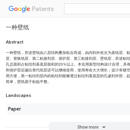
Patents
一种壁纸
Abstract
一种壁纸，所述壁纸由八层结构叠加粘合而成，由内到外依次为基纸层、
层、替换纸层、第二粘接剂层、保护层、第三粘接剂层、壁纸层，所述粘
孔总面积占粘结剂基底层面积的20％以上。本实用新型结构设计合理，具
和保护层后漏出替代纸层还可以继续使用，使用寿命大大增长；设计有镂
用方便，第一粘结剂层内的粘结剂能够透过粘结剂基底层的孔渗到外部，
简单，壁纸易于粘贴平整。
Landscapes
Paper
Show more