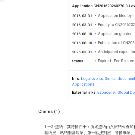
Application CN201620260270.0U e
Application filed by I
2016-03-31
Priority to CN201620
2016-03-31
Application granted
2016-08-10
Publication of CN20
2016-08-10
Anticipated expiratio
2026-03-31
Expired - Fee Related
Status
Info
Legal events
Similar documen
Applications
External links
Espacenet
Global Do
Claims
(1)
1.一种壁纸，其特征在于：所述壁纸由八层结构叠
基纸层、粘结剂基底层、第一粘接剂层、替换纸层、