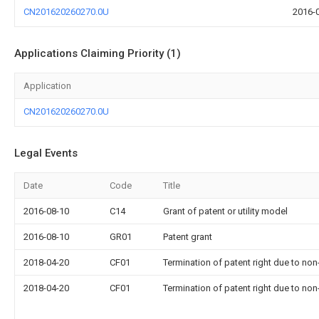
CN201620260270.0U
2016-
Applications Claiming Priority (1)
Application
CN201620260270.0U
Legal Events
Date
Code
Title
2016-08-10
C14
Grant of patent or utility model
2016-08-10
GR01
Patent grant
2018-04-20
CF01
Termination of patent right due to no
2018-04-20
CF01
Termination of patent right due to no