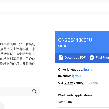
CN205443801U
粘结剂基底层、第一粘接剂
China
结剂基底层上设有小孔，小
有替代纸层，当剥掉壁纸层
Download PDF
Find Prior
空的粘结剂基底层，用户使
起到粘结的作用，并且操作
Other languages
English
Inventor
赵大涵
Current Assignee
Individual
Worldwide applications
2016
CN