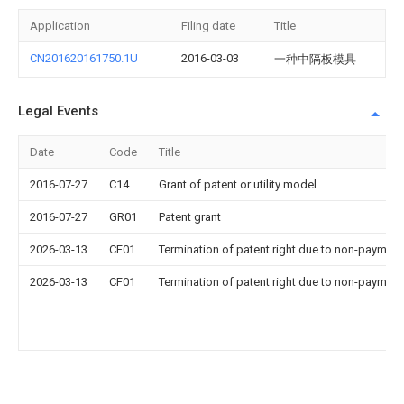
Application
Filing date
Title
CN201620161750.1U
2016-03-03
一种中隔板模具
Legal Events
Date
Code
Title
2016-07-27
C14
Grant of patent or utility model
2016-07-27
GR01
Patent grant
2026-03-13
CF01
Termination of patent right due to non-payment
2026-03-13
CF01
Termination of patent right due to non-payment