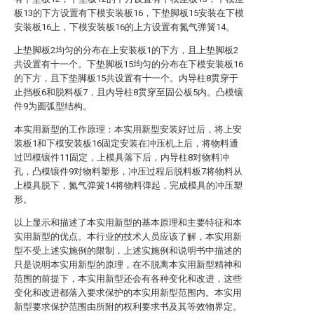
板13的下方设置有下模安装板16，下垫脚板15安装在下模
安装板16上，下模安装板16的上方设置有氮气弹簧14。
上垫脚板2均匀的分布在上安装板1的下方，且上垫脚板2
共设置有十一个。下垫脚板15均匀的分布在下模安装板16
的下方，且下垫脚板15共设置有十一个。内导柱8贯穿于
止挡板6和脱料板7，且内导柱8贯穿至固公板5内。凸模镶
件9为圆弧型结构。
本实用新型的工作原理：本实用新型安装好过后，将上安
装板1和下模安装板16固定安装在冲压机上后，将物料通
过凹模镶件11固定，上模具落下后，内导柱8对物料冲
孔，凸模镶件9对物料塑形，冲压过程后脱料板7将物料从
上模具脱下，氮气弹簧14将物料弹起，完成模具的冲压塑
形。
以上显示和描述了本实用新型的基本原理和主要特征和本
实用新型的优点。本行业的技术人员应该了解，本实用新
型不受上述实施例的限制，上述实施例和说明书中描述的
只是说明本实用新型的原理，在不脱离本实用新型精神和
范围的前提下，本实用新型还会有各种变化和改进，这些
变化和改进都落入要求保护的本实用新型范围内。本实用
新型要求保护范围由所附的权利要求书及其等效物界定。