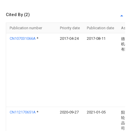
Cited By (2)
Publication number
Priority date
Publication date
Assi
CN107031066A
*
2017-04-24
2017-08-11
德清
机械
有限
CN112170651A
*
2020-09-27
2021-01-05
阳江
轮金
品有
司