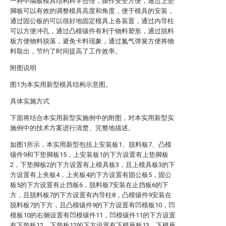
一种中隔板模具结构科学合理，操作安全方便，通过上垫
脚板可以有效的调整模具高度和角度，便于模具的安装，
通过固公板的可以很好地固定模具上各装置，通过内导柱
可以方便冲孔，通过凸模镶件有利于物料塑形，通过脱料
板方便物料脱落，避免卡料现象，通过氮气弹簧方便将物
料取出，节约了时间提高了工作效率。
附图说明
图1为本实用新型模具结构示意图。
具体实施方式
下面将结合本实用新型实施例中的附图，对本实用新型实
施例中的技术方案进行清楚、完整地描述。
如图1所示，本实用新型包括上安装板1、脱料板7、凸模
镶件9和下垫脚板15，上安装板1的下方设置有上垫脚板
2，下垫脚板2的下方设置有上模具板3，且上模具板3的下
方设置有上夹板4，上夹板4的下方设置有固公板5，固公
板5的下方设置有止挡板6，脱料板7安装在止挡板6的下
方，且脱料板7的下方设置有内导柱8，凸模镶件9安装在
脱料板7的下方，且凸模镶件9的下方设置有凹模板10，凹
模板10的右侧设置有凹模镶件11，凹模镶件11的下方设置
有下垫板12，下垫板12的下方设置有下模座板13，下模座