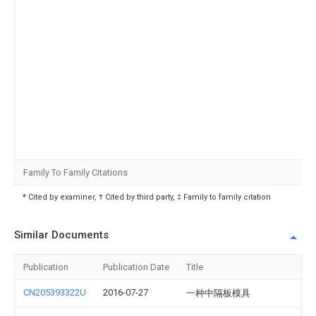
Family To Family Citations
* Cited by examiner, † Cited by third party, ‡ Family to family citation
Similar Documents
Publication
Publication Date
Title
CN205393322U
2016-07-27
一种中隔板模具