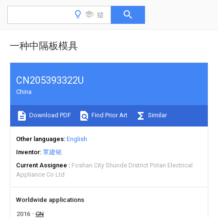
一种中隔板模具
CN205393322U
China
Download PDF
Find Prior Art
Similar
Other languages
English
Inventor
覃建铭
Current Assignee
Foshan City Shunde District Potan Electrical
Appliance Co Ltd
Worldwide applications
2016
CN