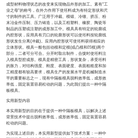
成型材料物理状态的改变来实现物品外形的加工。素有“工
业之母”的称号，在外力作用下使坯料成为有特定形状和尺
寸的制件的工具。广泛用于冲裁、模锻、冷镦、挤压、粉
末冶金件压制、压力铸造，以及工程塑料、橡胶、陶瓷等
制品的压塑或注塑的成形加工中。模具具有特定的轮廓或
内腔形状，应用具有刃口的轮廓形状可以使坯料按轮廓线
形状发生分离(冲裁)。应用内腔形状可使坯料获得相应的
立体形状。模具一般包括动模和定模(或凸模和凹模)两个
部分，二者可分可合。分开时取出制件，合拢时使坯料注
入模具型腔成形。模具是精密工具，形状复杂，承受坯料
的胀力，对结构强度、刚度、表面硬度、表面粗糙度和加
工精度都有较高要求，模具生产的发展水平是机械制造水
平的重要标志之一，现有中隔板模具脱料效率低，成形效
率低，固定装置容易松动的问题，为此我们提出一种中隔
板模具。
实用新型内容
本实用新型的目的在于提供一种中隔板模具，以解决上述
背景技术中提出脱料效率低，成形效率低，固定装置容易
松动的问题。
为实现上述目的，本实用新型提供如下技术方案：一种中