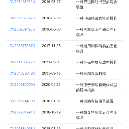
CN205463911U
2016-08-17
一种双边同时成型的滑块
装置
CN205362552U
2016-07-06
一种电磁锁紧式铸造模具
CN205289423U
2016-06-08
一种汽车钣金件修边冲孔
模具
CN206678267U
2017-11-28
一种通用制样简易热固化
模具
CN214108527U
2021-09-03
一种环保型餐盒成型模具
CN204638848U
2015-09-16
一种高精度落料模
CN210587099U
2020-05-22
一种用于变速箱壳体成型
的压铸模架
CN206824439U
2018-01-02
一种辅助弯折模具装置
CN207981991U
2018-10-19
一种防废料堵塞五金冲压
模具
CN206884063U
2018-01-16
一种堵胶螺丝制作模具