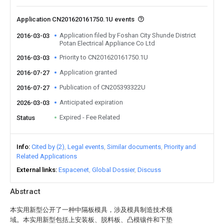
Application CN201620161750.1U events
Application filed by Foshan City Shunde District
2016-03-03
Potan Electrical Appliance Co Ltd
Priority to CN201620161750.1U
2016-03-03
Application granted
2016-07-27
Publication of CN205393322U
2016-07-27
Anticipated expiration
2026-03-03
Expired - Fee Related
Status
Info
Cited by (2)
Legal events
Similar documents
Priority and
Related Applications
External links
Espacenet
Global Dossier
Discuss
Abstract
本实用新型公开了一种中隔板模具，涉及模具制造技术领
域。本实用新型包括上安装板、脱料板、凸模镶件和下垫