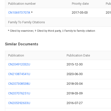
Publication number
Priority date
Pub
CN106973707A
*
2017-05-03
201
Family To Family Citations
* Cited by examiner, † Cited by third party, ‡ Family to family citation
Similar Documents
Publication
Publication Date
CN204912032U
2015-12-30
CN210874541U
2020-06-30
CN207308538U
2018-05-04
CN207076251U
2018-03-09
CN205392633U
2016-07-27