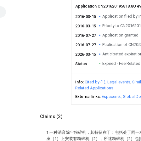
Application CN201620195818.8U e
Application filed by I
2016-03-15
Priority to CN201620
2016-03-15
Application granted
2016-07-27
Publication of CN20
2016-07-27
Anticipated expiratio
2026-03-15
Expired - Fee Related
Status
Info
Cited by (1)
Legal events
Simi
Related Applications
External links
Espacenet
Global Do
Claims
(2)
1.一种消音除尘粉碎机，其特征在于：包括处于同一
座（1）上安装有粉碎机（2），所述粉碎机（2）包