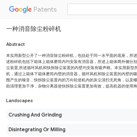
Patents
一种消音除尘粉碎机
Abstract
本实用新型公开了一种消音除尘粉碎机，包括处于同一水平面的底座，所
述粉碎机包括下箱体上箱体磨筒内均安装有消音器，所述上箱体两外侧分
尘装置,所述循环风机和快拆除尘装置的内壁均安装有吸声棉。本实用新型
机，通过上箱体下箱体磨筒内壁的消音器，循环风机和除尘装置的内壁的
围产生的噪音，快拆除尘装置内的万向轮使机内的灰尘清扫无死角，以及
助清理更加干净，杂物分离器使快拆除尘装置更加有效，提高机器的使用
Landscapes
Crushing And Grinding
Disintegrating Or Milling