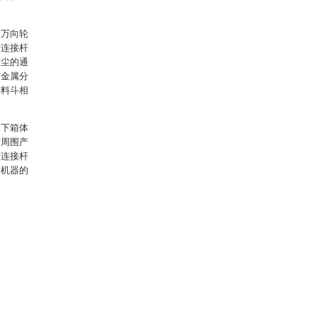
述万向轮
纹连接杆
灰尘的通
有金属分
进料斗相
体下箱体
对周围产
纹连接杆
高机器的