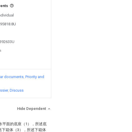
vents
ndividual
195818.8U
5392633U
n
lar documents
Priority and
ssier
Discuss
Hide Dependent
水平面的底座（1），所述底
括下箱体（3），所述下箱体