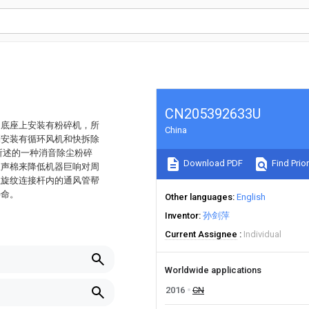
CN205392633U
述底座上安装有粉碎机，所
China
别安装有循环风机和快拆除
所述的一种消音除尘粉碎
Download PDF
Find Prior
吸声棉来降低机器巨响对周
螺旋纹连接杆内的通风管帮
寿命。
Other languages
English
Inventor
孙剑萍
Current Assignee
Individual
Worldwide applications
2016
CN