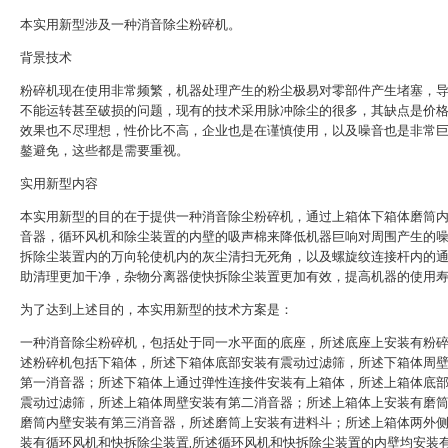
本实用新型涉及一种消音除尘粉碎机。
背景技术
粉碎机现在使用非常频繁，机器处理产生的粉尘极易对零部件产生堵塞，
不能运转甚至破损的问题，现有的技术采用脉冲除尘的很多，其缺点是价
效果也不尽理想，性价比不高，企业也是在谨慎使用，以及噪音也是非常
鏊避免，这些都是需要重视。
实用新型内容
本实用新型的目的在于提供一种消音除尘粉碎机，通过上箱体下箱体磨筒
音器，循环风机和除尘装置的内壁的吸声棉来降低机器巨响对周围产生的
拆除尘装置内的万向轮使机内的灰尘清扫无死角，以及螺旋纹连接杆内的
助清理更加干净，杂物分离器使快拆除尘装置更加有效，提高机器的使用
为了达到上述目的，本实用新型的技术方案是：
一种消音除尘粉碎机，包括处于同一水平面的底座，所述底座上安装有粉
述粉碎机包括下箱体，所述下箱体底部安装有震动过滤筛，所述下箱体周
第一消音器；所述下箱体上通过弹性连接件安装有上箱体，所述上箱体底
震动过滤筛，所述上箱体周壁安装有第二消音器；所述上箱体上安装有磨
磨筒内壁安装有第三消音器，所述磨筒上安装有进料斗；所述上箱体两外
装有循环风机和快拆除尘装置,所述循环风机和快拆除尘装置的内壁均安装