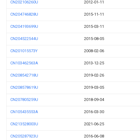
CN202106260U
2012-01-11
CN204746828U
2015-11-11
CN204193699U
2015-03-11
CN204522544U
2015-08-05
CN201015573Y
2008-02-06
CN103462563A
2013-12-25
CN208542718U
2019-02-26
CN208578619U
2019-03-05
CN207805259U
2018-09-04
CN105435553A
2016-03-30
CN213528003U
2021-06-25
CN205287923U
2016-06-08