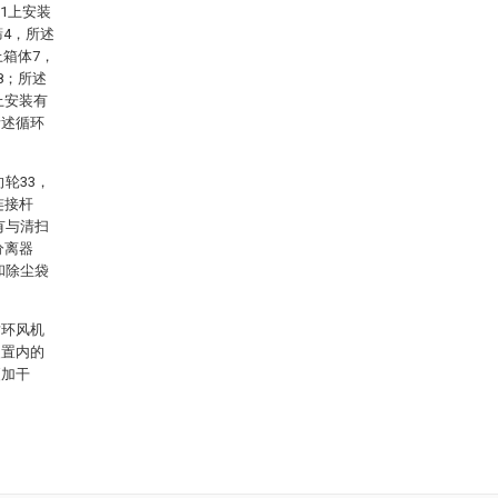
1上安装
筛4，所述
上箱体7，
8；所述
上安装有
所述循环
轮33，
连接杆
有与清扫
分离器
和除尘袋
循环风机
装置内的
更加干