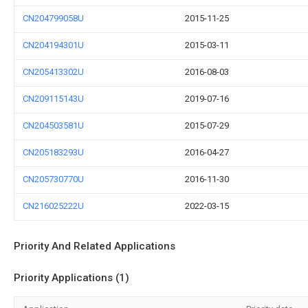
CN204799058U
2015-11-25
CN204194301U
2015-03-11
CN205413302U
2016-08-03
CN209115143U
2019-07-16
CN204503581U
2015-07-29
CN205183293U
2016-04-27
CN205730770U
2016-11-30
CN216025222U
2022-03-15
Priority And Related Applications
Priority Applications (1)