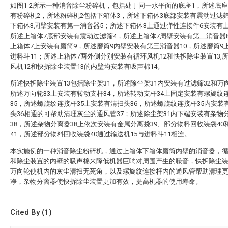
如图1-2所示一种消音除尘粉碎机，包括处于同一水平面的底座1，所述底座
有粉碎机2，所述粉碎机2包括下箱体3，所述下箱体3底部安装有震动过滤
下箱体3周壁安装有第一消音器5；所述下箱体3上通过弹性连接件6安装有
所述上箱体7底部安装有震动过滤筛4，所述上箱体7周壁安装有第二消音器
上箱体7上安装有磨筒9，所述磨筒9内壁安装有第三消音器10，所述磨筒9
进料斗11；所述上箱体7两外侧分别安装有循环风机12和快拆除尘装置13,
风机12和快拆除尘装置13的内壁均安装有吸声棉14。
所述快拆除尘装置13包括除尘架31，所述除尘架31内安装有过滤筛32和万向
所述万向轮33上安装有转动支杆34，所述转动支杆34上固定安装有螺旋纹
35，所述螺旋纹连接杆35上安装有清扫头36，所述螺旋纹连接杆35内安装
头36相通的可帮助清理灰尘的通风管37；所述除尘架31内下端安装有杂物
38，所述杂物分离器38上依次安装有金属分离袋39、部分物料回收装袋40
41，所述部分物料回收装袋40通过输送机15与进料斗11相连。
本实施例的一种消音除尘粉碎机，通过上箱体下箱体磨筒内壁的消音器，
和除尘装置的内壁的吸声棉来降低机器巨响对周围产生的噪音，快拆除尘
万向轮使机内的灰尘清扫无死角，以及螺旋纹连接杆内的通风管帮助清理
净，杂物分离器使快拆除尘装置更加有效，提高机器的使用寿命。
Cited By (1)