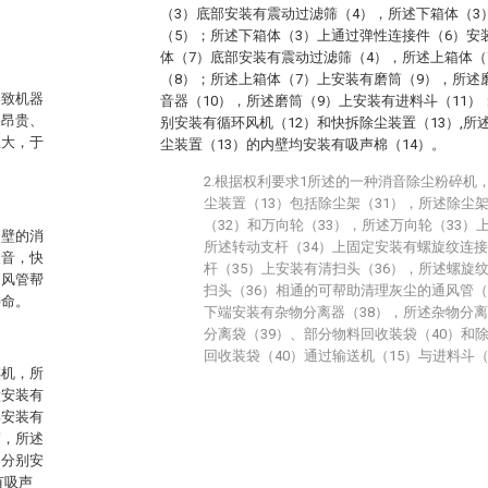
（3）底部安装有震动过滤筛（4），所述下箱体（3
（5）；所述下箱体（3）上通过弹性连接件（6）安
体（7）底部安装有震动过滤筛（4），所述上箱体（
（8）；所述上箱体（7）上安装有磨筒（9），所述
导致机器
音器（10），所述磨筒（9）上安装有进料斗（11
格昂贵、
别安装有循环风机（12）和快拆除尘装置（13）,所
巨大，于
尘装置（13）的内壁均安装有吸声棉（14）。
2.根据权利要求1所述的一种消音除尘粉碎机
尘装置（13）包括除尘架（31），所述除尘
（32）和万向轮（33），所述万向轮（33）
内壁的消
所述转动支杆（34）上固定安装有螺旋纹连接
噪音，快
杆（35）上安装有清扫头（36），所述螺旋
通风管帮
扫头（36）相通的可帮助清理灰尘的通风管（
寿命。
下端安装有杂物分离器（38），所述杂物分离
分离袋（39）、部分物料回收装袋（40）和
回收装袋（40）通过输送机（15）与进料斗（
碎机，所
壁安装有
部安装有
筒，所述
侧分别安
有吸声