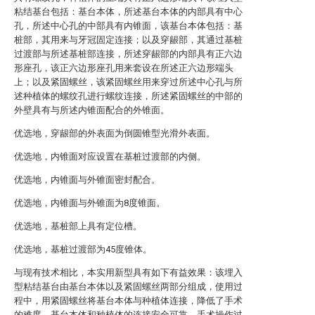
粘结基台包括：基台本体，所述基台本体的内部具有中心
孔，所述中心孔的中部具有内锥面，该基台本体包括：基
桩部，其用来与牙冠固定连接；以及穿龈部，其通过基桩
过渡部与所述基桩部连接，所述穿龈部的内部具有正六边
形座孔，该正六边形座孔用来套设在所述正六边形端头
上；以及紧固螺丝，该紧固螺丝用来穿过所述中心孔与所
述种植体的螺纹孔进行螺纹连接，所述紧固螺丝的中部的
外壁具有与所述内锥面配合的外锥面。
优选地，穿龈部的外表面为倒圆锥型光滑外表面。
优选地，内锥面对应设置在基桩过渡部的内侧。
优选地，内锥面与外锥面密封配合。
优选地，内锥面与外锥面为8度锥面。
优选地，基桩部上具有定位槽。
优选地，基桩过渡部为45度锥体。
与现有技术相比，本实用新型具有如下有益效果：该埋入
型粘结基台由基台本体以及紧固螺丝两部分组成，使用过
程中，用紧固螺丝将基台本体与种植体连接，降低了手术
的难度，基台本体和种植体的连接安全可靠，手术操作过