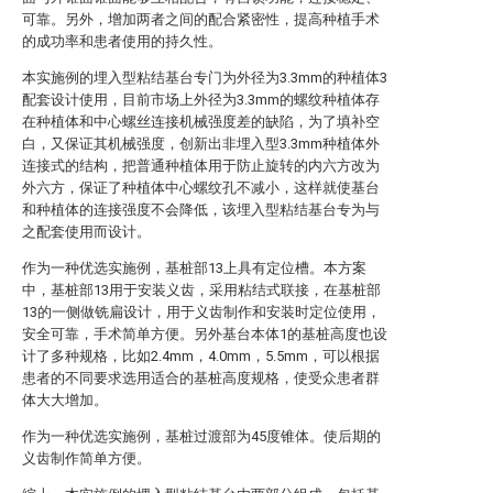
可靠。另外，增加两者之间的配合紧密性，提高种植手术
的成功率和患者使用的持久性。
本实施例的埋入型粘结基台专门为外径为3.3mm的种植体3
配套设计使用，目前市场上外径为3.3mm的螺纹种植体存
在种植体和中心螺丝连接机械强度差的缺陷，为了填补空
白，又保证其机械强度，创新出非埋入型3.3mm种植体外
连接式的结构，把普通种植体用于防止旋转的内六方改为
外六方，保证了种植体中心螺纹孔不减小，这样就使基台
和种植体的连接强度不会降低，该埋入型粘结基台专为与
之配套使用而设计。
作为一种优选实施例，基桩部13上具有定位槽。本方案
中，基桩部13用于安装义齿，采用粘结式联接，在基桩部
13的一侧做铣扁设计，用于义齿制作和安装时定位使用，
安全可靠，手术简单方便。另外基台本体1的基桩高度也设
计了多种规格，比如2.4mm，4.0mm，5.5mm，可以根据
患者的不同要求选用适合的基桩高度规格，使受众患者群
体大大增加。
作为一种优选实施例，基桩过渡部为45度锥体。使后期的
义齿制作简单方便。