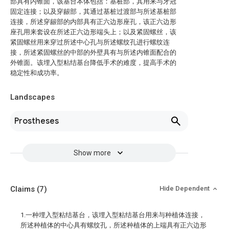
部具有内锥面，该基台本体包括：基桩部，其用来与牙冠
固定连接；以及穿龈部，其通过基桩过渡部与所述基桩部
连接，所述穿龈部的内部具有正六边形座孔，该正六边形
座孔用来套设在所述正六边形端头上；以及紧固螺丝，该
紧固螺丝用来穿过所述中心孔与所述螺纹孔进行螺纹连
接，所述紧固螺丝的中部的外壁具有与所述内锥面配合的
外锥面。该埋入型粘结基台降低手术的难度，提高手术的
稳定性和成功率。
Landscapes
Prostheses
Show more
Claims
(7)
Hide Dependent
1.一种埋入型粘结基台，该埋入型粘结基台用来与种植体连接，
所述种植体的中心具有螺纹孔，所述种植体的上端具有正六边形