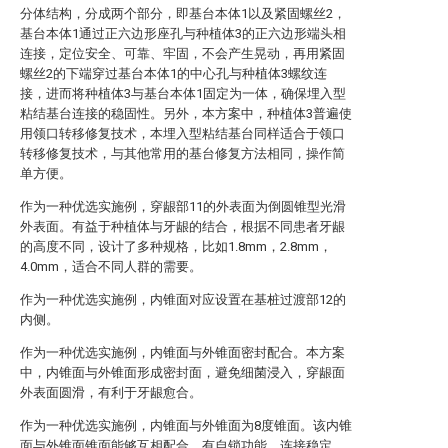
分体结构，分成两个部分，即基台本体1以及紧固螺丝2，
基台本体1通过正六边形座孔与种植体3的正六边形端头相
连接，定位安全、可靠、牢固，不会产生晃动，再用紧固
螺丝2的下端穿过基台本体1的中心孔与种植体3螺纹连
接，进而将种植体3与基台本体1固定为一体，确保埋入型
粘结基台连接的稳固性。另外，本方案中，种植体3普遍使
用领口转移修复技术，本埋入型粘结基台同样适合于领口
转移修复技术，与其他常用的基台修复方法相同，操作简
单方便。
作为一种优选实施例，穿龈部11的外表面为倒圆锥型光滑
外表面。有益于种植体与牙龈的结合，根据不同患者牙龈
的高度不同，设计了多种规格，比如1.8mm，2.8mm，
4.0mm，适合不同人群的需要。
作为一种优选实施例，内锥面对应设置在基桩过渡部12的
内侧。
作为一种优选实施例，内锥面与外锥面密封配合。本方案
中，内锥面与外锥面形成密封面，避免细菌浸入，穿龈面
外表面圆滑，有利于牙龈愈合。
作为一种优选实施例，内锥面与外锥面为8度锥面。该内锥
面与外锥面锥面能够互相配合，有自锁功能，连接稳定、