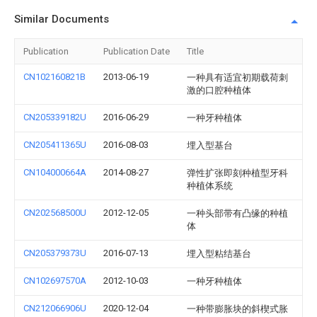
Similar Documents
Publication
Publication Date
Title
CN102160821B
2013-06-19
一种具有适宜初期载荷刺
激的口腔种植体
CN205339182U
2016-06-29
一种牙种植体
CN205411365U
2016-08-03
埋入型基台
CN104000664A
2014-08-27
弹性扩张即刻种植型牙科
种植体系统
CN202568500U
2012-12-05
一种头部带有凸缘的种植
体
CN205379373U
2016-07-13
埋入型粘结基台
CN102697570A
2012-10-03
一种牙种植体
CN212066906U
2020-12-04
一种带膨胀块的斜楔式胀