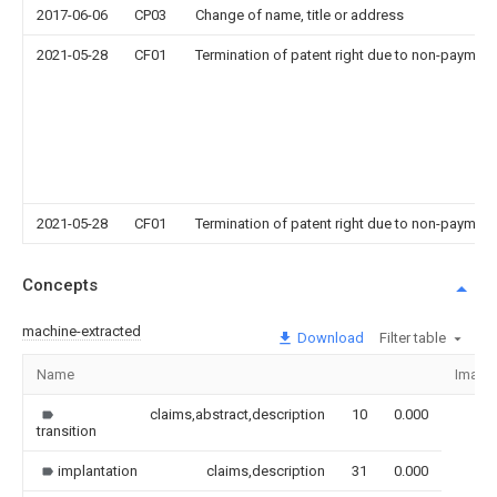
2017-06-06
CP03
Change of name, title or address
2021-05-28
CF01
Termination of patent right due to non-payment
2021-05-28
CF01
Termination of patent right due to non-payment
Concepts
machine-extracted
Download
Filter table
Name
Image
claims,abstract,description
10
0.000
transition
implantation
claims,description
31
0.000