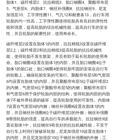
胎体1、碳纤维层2、抗拉棉线3、胎口钢圈4、聚酯帘布层
5、气密层6、内胎体7、钢丝补强圈8、抗拉钢丝9、尼龙
加强层10、工字弹性圈11、气孔12和耐磨条13，自行车用
轮胎的均一性高，工字弹性圈使得轮胎具有良好的弹性性
能和强度，提高轮胎的综合机械性能，提高自行车的安全
性，并且轮胎的耐磨性好，使用寿命长。
碳纤维层2设置在胎体1的内部，抗拉棉线3设置在碳纤维
层2上；碳纤维层2和抗拉棉线3提高轮胎的抗拉机械性
能，使得轮胎不发生散架，并且有助于延长轮胎的使用寿
命。胎口钢圈4设置在胎体1的内部，并且胎口钢圈4位于
胎体1的胎口处；胎口钢圈4使得轮胎牢固的安装在自行车
的轮毂上，确保轮胎安装的可靠行。聚酯帘布层5和气密层
6均设置在胎体1的内部，并且聚酯帘布层5位于碳纤维层2
的内侧，气密层6位于聚酯帘布层5的内侧；聚酯帘布层5
和气密层6用于保护轮胎内部的结构，使得轮胎内部的内胎
体7不被外界轻易的破坏，提高轮胎使用的可靠性。内胎体
7设置在气密层6的内侧；钢丝补强圈8设置在胎体1的内
部，并且钢丝补强圈8位于碳纤维层2的外侧；钢丝补强圈
8增强轮胎的强度，提高自行车的承载能力。抗拉钢丝9设
置在胎体1中，抗拉钢丝9有良好的抗拉机械性能，不至于
自行车上时间行驶破坏轮胎，尼龙加强层10设置在胎体1
的内部，并且尼龙加强层10位于钢丝补强圈8的外侧；工