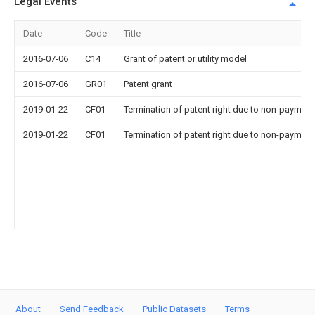
Legal Events
Date
Code
Title
2016-07-06
C14
Grant of patent or utility model
2016-07-06
GR01
Patent grant
2019-01-22
CF01
Termination of patent right due to non-payment
2019-01-22
CF01
Termination of patent right due to non-payment
About
Send Feedback
Public Datasets
Terms