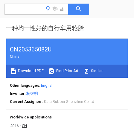
一种均一性好的自行车用轮胎
CN205365082U
China
Download PDF
Find Prior Art
Similar
Other languages
English
Inventor
杨银明
Current Assignee
Kata Rubber Shenzhen Co ltd
Worldwide applications
2016
CN