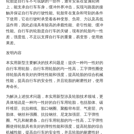
轮胎是自行车不可或缺的一部件，通常安装在金属轮辋
上，能支承自行车车身，缓冲外界冲击，实现与路面的接
触并保证自行车的行驶性能。轮胎常在复杂和苛刻的条件
下使用，它在行驶时承受着各种变形、负荷、力以及高低
温作用，因此必须具有较高的承载性能、牵引性能、缓冲
性能。自行车的轮胎是自行车的关键，现有的轮胎均一性
差，强度低，不足以支撑自行车的重量，易变形，使用效
果差。
发明内容
本实用新型主要解决的技术问题是：提供一种均一性好的
自行车用轮胎，自行车用轮胎的均一性高，工字弹性圈使
得轮胎具有良好的弹性性能和强度，提高轮胎的综合机械
性能，提高自行车的安全性，并且轮胎的耐磨性好，使用
寿命长。
为解决上述技术问题，本实用新型涉及轮胎技术领域，更
具体地说是一种均一性好的自行车用轮胎，包括胎体、碳
纤维层、抗拉棉线、胎口钢圈、聚酯帘布层、气密层、内
胎体、钢丝补强圈、抗拉钢丝、尼龙加强层、工字弹性
圈、气孔和耐磨条，自行车用轮胎的均一性高，工字弹性
圈使得轮胎具有良好的弹性性能和强度，提高轮胎的综合
机械性能，提高自行车的安全性，并且轮胎的耐磨性好，