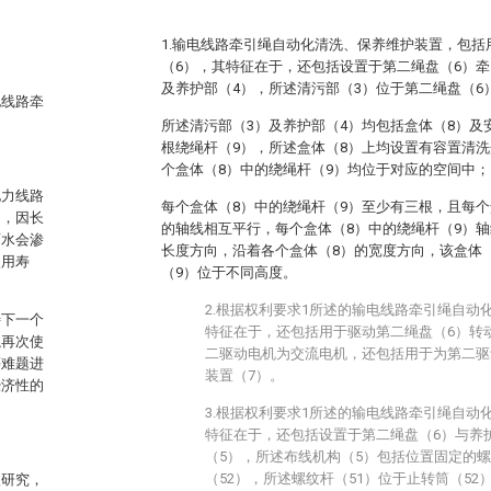
1.输电线路牵引绳自动化清洗、保养维护装置，包
（6），其特征在于，还包括设置于第二绳盘（6）牵
及养护部（4），所述清污部（3）位于第二绳盘（6
电线路牵
所述清污部（3）及养护部（4）均包括盒体（8）及
根绕绳杆（9），所述盒体（8）上均设置有容置清
个盒体（8）中的绕绳杆（9）均位于对应的空间中；
电力线路
每个盒体（8）中的绕绳杆（9）至少有三根，且每个
中，因长
的轴线相互平行，每个盒体（8）中的绕绳杆（9）轴
雨水会渗
长度方向，沿着各个盒体（8）的宽度方向，该盒体
使用寿
（9）位于不同高度。
2.根据权利要求1所述的输电线路牵引绳自动
待下一个
特征在于，还包括用于驱动第二绳盘（6）转
绳再次使
二驱动电机为交流电机，还包括用于为第二驱
等难题进
装置（7）。
经济性的
3.根据权利要求1所述的输电线路牵引绳自动
特征在于，还包括设置于第二绳盘（6）与养
（5），所述布线机构（5）包括位置固定的螺
（52），所述螺纹杆（51）位于止转筒（52
入研究，