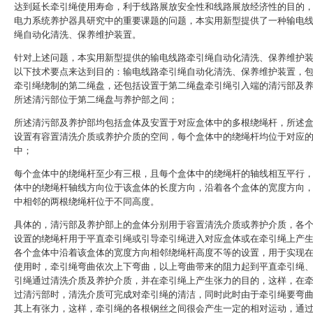
达到延长牵引绳使用寿命，利于线路展放安全性和线路展放经济性的目的
电力系统养护器具研究中的重要课题的问题，本实用新型提供了一种输电
绳自动化清洗、保养维护装置。
针对上述问题，本实用新型提供的输电线路牵引绳自动化清洗、保养维护
以下技术要点来达到目的：输电线路牵引绳自动化清洗、保养维护装置，
牵引绳绕制的第二绳盘，还包括设置于第二绳盘牵引绳引入端的清污部及
所述清污部位于第二绳盘与养护部之间；
所述清污部及养护部均包括盒体及安置于对应盒体中的多根绕绳杆，所述
设置有容置清洗介质或养护介质的空间，每个盒体中的绕绳杆均位于对应
中；
每个盒体中的绕绳杆至少有三根，且每个盒体中的绕绳杆的轴线相互平行
体中的绕绳杆轴线方向位于该盒体的长度方向，沿着各个盒体的宽度方向
中相邻的两根绕绳杆位于不同高度。
具体的，清污部及养护部上的盒体分别用于容置清洗介质或养护介质，各
设置的绕绳杆用于平直牵引绳或引导牵引绳进入对应盒体或在牵引绳上产
各个盒体中沿着该盒体的宽度方向相邻绕绳杆高度不等的设置，用于实现
使用时，牵引绳弯曲依次上下弯曲，以上弯曲带来的阻力起到平直牵引绳
引绳通过清洗介质及养护介质，并在牵引绳上产生张力的目的，这样，在
过清污部时，清洗介质可完成对牵引绳的清洁，同时此时由于牵引绳要弯
其上有张力，这样，牵引绳的各根钢丝之间很会产生一定的相对运动，通