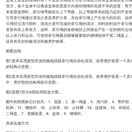
盒体上设置的绕绳杆用于平直牵引绳或引导牵引绳进入对应盒体或在牵引
张力，各个盒体中沿着该盒体的宽度方向相邻绕绳杆高度不等的设置，用
本装置使用时，牵引绳弯曲依次上下弯曲，以上弯曲带来的阻力起到平直
引导牵引绳通过清洗介质及养护介质，并在牵引绳上产生张力的目的，这
引绳经过清污部时，清洗介质可完成对牵引绳的清洁，同时此时由于牵引
变形和其上有张力，这样，牵引绳的各根钢丝之间很会产生一定的相对运
以上张力和运动，可使得牵引绳最后能够被紧致的缠绕收纳于第二绳盘上
还具有良好的被清洁和被养护效果。
附图说明
图1是本实用新型所述的输电线路牵引绳自动化清洗、保养维护装置一个具
的结构示意图；
图2是本实用新型所述的输电线路牵引绳自动化清洗、保养维护装置一个具
中，养护部的结构局部示意图；
图3是图1所示A部的局部放大图。
图中的附图标记分别为：1、底架，2、第一绳盘，3、清污部，4、养护部
机构，51、螺纹杆，52、止转筒，53、止转槽，54、连接块，55、布线轮
二绳盘，7、变频装置，8、盒体，9、绕绳杆。
具体实施方式