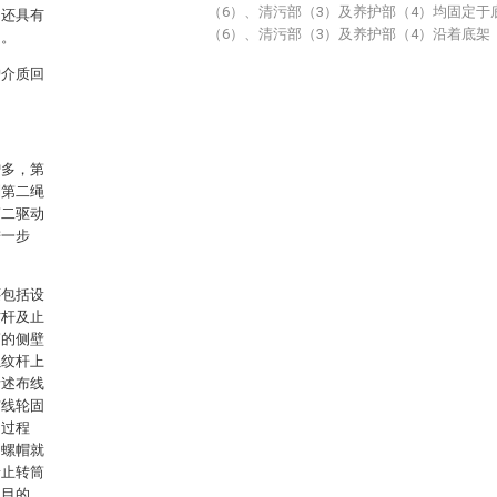
（6）、清污部（3）及养护部（4）均固定于
，还具有
（6）、清污部（3）及养护部（4）沿着底架
油。
护介质回
增多，第
到第二绳
第二驱动
进一步
还包括设
纹杆及止
筒的侧壁
螺纹杆上
所述布线
布线轮固
的过程
，螺帽就
着止转筒
的目的。