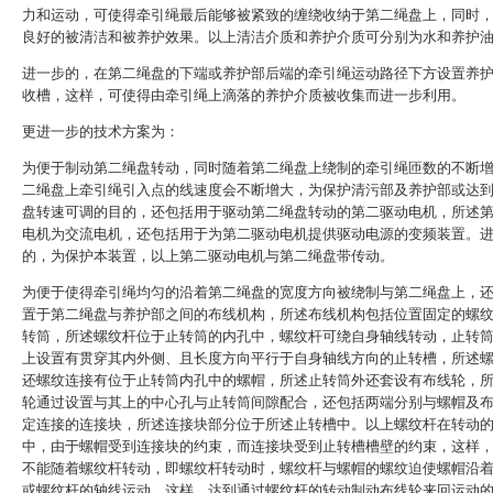
力和运动，可使得牵引绳最后能够被紧致的缠绕收纳于第二绳盘上，同时
良好的被清洁和被养护效果。以上清洁介质和养护介质可分别为水和养护
进一步的，在第二绳盘的下端或养护部后端的牵引绳运动路径下方设置养
收槽，这样，可使得由牵引绳上滴落的养护介质被收集而进一步利用。
更进一步的技术方案为：
为便于制动第二绳盘转动，同时随着第二绳盘上绕制的牵引绳匝数的不断
二绳盘上牵引绳引入点的线速度会不断增大，为保护清污部及养护部或达
盘转速可调的目的，还包括用于驱动第二绳盘转动的第二驱动电机，所述
电机为交流电机，还包括用于为第二驱动电机提供驱动电源的变频装置。
的，为保护本装置，以上第二驱动电机与第二绳盘带传动。
为便于使得牵引绳均匀的沿着第二绳盘的宽度方向被绕制与第二绳盘上，
置于第二绳盘与养护部之间的布线机构，所述布线机构包括位置固定的螺
转筒，所述螺纹杆位于止转筒的内孔中，螺纹杆可绕自身轴线转动，止转
上设置有贯穿其内外侧、且长度方向平行于自身轴线方向的止转槽，所述
还螺纹连接有位于止转筒内孔中的螺帽，所述止转筒外还套设有布线轮，
轮通过设置与其上的中心孔与止转筒间隙配合，还包括两端分别与螺帽及
定连接的连接块，所述连接块部分位于所述止转槽中。以上螺纹杆在转动
中，由于螺帽受到连接块的约束，而连接块受到止转槽槽壁的约束，这样
不能随着螺纹杆转动，即螺纹杆转动时，螺纹杆与螺帽的螺纹迫使螺帽沿
或螺纹杆的轴线运动，这样，达到通过螺纹杆的转动制动布线轮来回运动