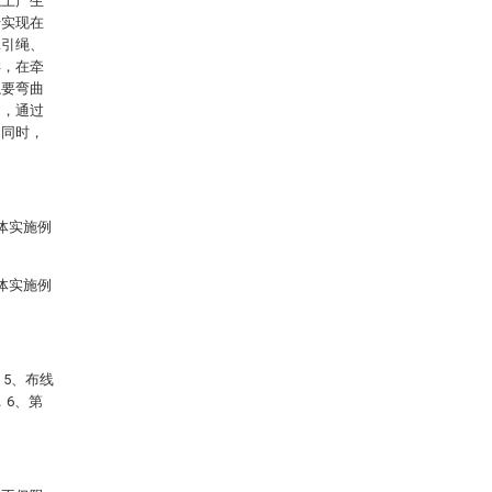
绳上产生
于实现在
牵引绳、
样，在牵
绳要弯曲
动，通过
，同时，
体实施例
体实施例
，5、布线
，6、第