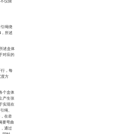
构不仅限
牵引绳绕
4，所述
，所述盒体
于对应的
平行，每
宽度方
各个盒体
上产生张
于实现在
牵引绳、
样，在牵
绳要弯曲
动，通过