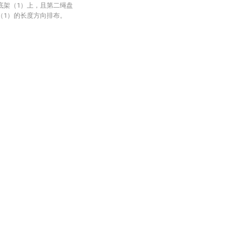
底架（1）上，且第二绳盘
（1）的长度方向排布。