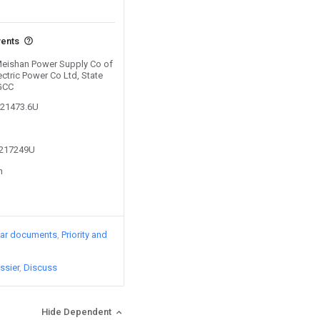
vents
 Meishan Power Supply Co of
ectric Power Co Ltd, State
SGCC
021473.6U
5217249U
n
lar documents
Priority and
ssier
Discuss
Hide Dependent