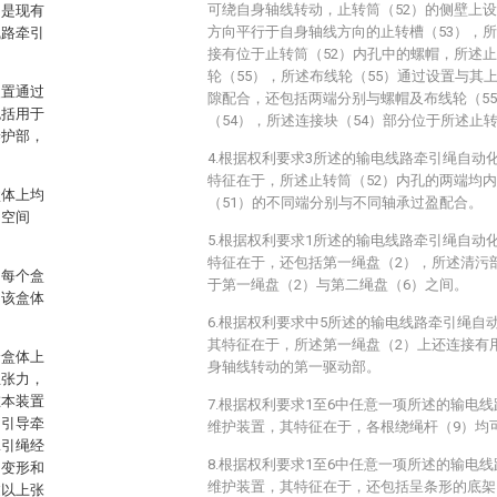
可绕自身轴线转动，止转筒（52）的侧壁上
，是现有
方向平行于自身轴线方向的止转槽（53），所
线路牵引
接有位于止转筒（52）内孔中的螺帽，所述止
轮（55），所述布线轮（55）通过设置与其
装置通过
隙配合，还包括两端分别与螺帽及布线轮（5
包括用于
（54），所述连接块（54）部分位于所述止转
养护部，
4.根据权利要求3所述的输电线路牵引绳自动
特征在于，所述止转筒（52）内孔的两端均
盒体上均
（51）的不同端分别与不同轴承过盈配合。
的空间
5.根据权利要求1所述的输电线路牵引绳自动
特征在于，还包括第一绳盘（2），所述清污
，每个盒
于第一绳盘（2）与第二绳盘（6）之间。
，该盒体
6.根据权利要求中5所述的输电线路牵引绳自
其特征在于，所述第一绳盘（2）上还连接有
个盒体上
身轴线转动的第一驱动部。
生张力，
在本装置
7.根据权利要求1至6中任意一项所述的输电
、引导牵
维护装置，其特征在于，各根绕绳杆（9）均
牵引绳经
8.根据权利要求1至6中任意一项所述的输电
曲变形和
维护装置，其特征在于，还包括呈条形的底架
过以上张