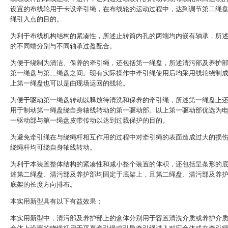
设置的布线轮用于卡设牵引绳，在布线轮的运动过程中，达到调节第二绳
绳引入点的目的。
为利于布线机构结构的紧凑性，所述止转筒内孔的两端均内嵌有轴承，所
的不同端分别与不同轴承过盈配合。
为便于绕制为清洁、保养的牵引绳，还包括第一绳盘，所述清污部及养护
第一绳盘与第二绳盘之间。现有实际操作中牵引绳使用后均采用线轮绕制
上第一绳盘也可以是由现场运回的线轮。
为便于驱动第一绳盘转动以释放待清洗和保养的牵引绳，所述第一绳盘上
用于制动第一绳盘绕自身轴线转动的第一驱动部。以上第一驱动部优选为
一驱动部与第一绳盘皮带传动以达到过载保护的目的。
为避免牵引绳在与绕绳杆相互作用的过程中对牵引绳的表面造成过大的损
绕绳杆均可绕自身轴线转动。
为利于本装置整体结构的紧凑性和减小整个装置的体积，还包括呈条形的
述第二绳盘、清污部及养护部均固定于底架上，且第二绳盘、清污部及养
底架的长度方向排布。
本实用新型具有以下有益效果：
本实用新型中，清污部及养护部上的盒体分别用于容置清洗介质或养护介