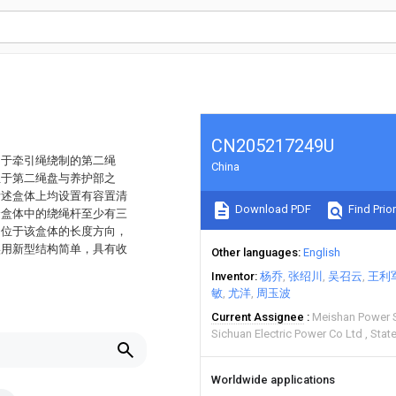
CN205217249U
用于牵引绳绕制的第二绳
China
位于第二绳盘与养护部之
所述盒体上均设置有容置清
Download PDF
Find Prior
个盒体中的绕绳杆至少有三
向位于该盒体的长度方向，
实用新型结构简单，具有收
Other languages
English
Inventor
杨乔
张绍川
吴召云
王利
敏
尤洋
周玉波
Current Assignee
Meishan Power S
Sichuan Electric Power Co Ltd
Stat
Worldwide applications