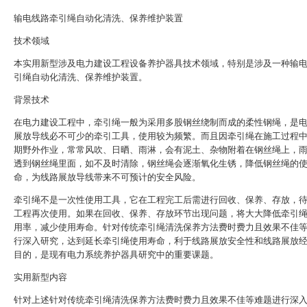
输电线路牵引绳自动化清洗、保养维护装置
技术领域
本实用新型涉及电力建设工程设备养护器具技术领域，特别是涉及一种输
引绳自动化清洗、保养维护装置。
背景技术
在电力建设工程中，牵引绳一般为采用多股钢丝绕制而成的柔性钢绳，是
展放导线必不可少的牵引工具，使用较为频繁。而且因牵引绳在施工过程
期野外作业，常常风吹、日晒、雨淋，会有泥土、杂物附着在钢丝绳上，
透到钢丝绳里面，如不及时清除，钢丝绳会逐渐氧化生锈，降低钢丝绳的
命，为线路展放导线带来不可预计的安全风险。
牵引绳不是一次性使用工具，它在工程完工后需进行回收、保养、存放，
工程再次使用。如果在回收、保养、存放环节出现问题，将大大降低牵引
用率，减少使用寿命。针对传统牵引绳清洗保养方法费时费力且效果不佳
行深入研究，达到延长牵引绳使用寿命，利于线路展放安全性和线路展放
目的，是现有电力系统养护器具研究中的重要课题。
实用新型内容
针对上述针对传统牵引绳清洗保养方法费时费力且效果不佳等难题进行深