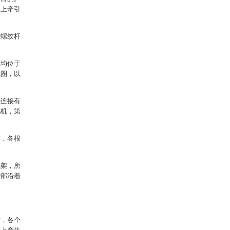
盘上牵引
述螺纹杆
部均位于
成圈，以
还连接有
电机，第
伤，各根
底架，所
护部沿着
质，各个