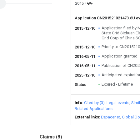
2015
CN
Application CN201521021473.6U e
Application filed by
2015-12-10
State Grid Sichuan El
Grid Corp of China 
Priority to CN201521
2015-12-10
Application granted
2016-05-11
Publication of CN20
2016-05-11
Anticipated expiratio
2025-12-10
Expired - Lifetime
Status
Info
Cited by (3)
Legal events
Simi
Related Applications
External links
Espacenet
Global Do
Claims
(8)