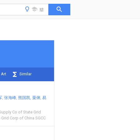
 Art
Similar
军
张海峰
熊国凯
粟俐
易
upply Co of State Grid
e Grid Corp of China SGCC