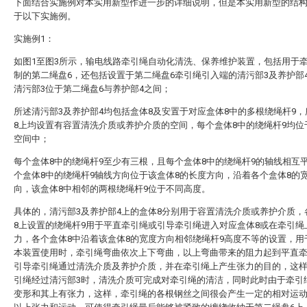
下面结合实施例对本实用新型作进一步的详细说明，但是本实用新型的结
于以下实施例。
实施例1：
如图1至图3所示，输电线路牵引绳自动化清洗、保养维护装置，包括用于
制的第二绳盘6，还包括设置于第二绳盘6牵引绳引入端的清污部3及养护部
清污部3位于第二绳盘6与养护部4之间；
所述清污部3及养护部4均包括盒体8及安置于对应盒体8中的多根绕绳杆9
8上均设置有容置清洗介质或养护介质的空间，每个盒体8中的绕绳杆9均位
空间中；
每个盒体8中的绕绳杆9至少有三根，且每个盒体8中的绕绳杆9的轴线相互
个盒体8中的绕绳杆9轴线方向位于该盒体8的长度方向，沿着各个盒体8的
向，该盒体8中相邻的两根绕绳杆9位于不同高度。
具体的，清污部3及养护部4上的盒体8分别用于容置清洗介质或养护介质，
8上设置的绕绳杆9用于平直牵引绳或引导牵引绳进入对应盒体8或在牵引绳
力，各个盒体8中沿着该盒体8的宽度方向相邻绕绳杆9高度不等的设置，用
本装置使用时，牵引绳弯曲依次上下弯曲，以上弯曲带来的阻力起到平直
引导牵引绳通过清洗介质及养护介质，并在牵引绳上产生张力的目的，这
引绳经过清污部3时，清洗介质可完成对牵引绳的清洁，同时此时由于牵引
变形和其上有张力，这样，牵引绳的各根钢丝之间很会产生一定的相对运