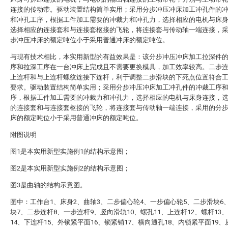
连接的传动带。驱动装置结构简单实用；采用分步冲压冲床加工冲孔件的
和冲孔工序，根据工件加工需要的冲裁力和冲孔力，选择相应的电机与床
选择相应的连接套和与连接套枢接的飞轮，将连接套与传动轴一端连接，
步冲压冲床的额定吨位小于采用普通冲床的额定吨位。
与现有技术相比，本实用新型的有益效果是：该分步冲压冲床加工拉深件
序和拉深工序在一台冲床上完成且不需要更换模具，加工效率较高。二步
上连杆和与上连杆螺纹连接下连杆，利于调整二步滑块的下死点位置符合
要求。驱动装置结构简单实用；采用分步冲压冲床加工冲孔件的冲裁工序
序，根据工件加工需要的冲裁力和冲孔力，选择相应的电机与床身连接，
的连接套和与连接套枢接的飞轮，将连接套与传动轴一端连接，采用的分
床的额定吨位小于采用普通冲床的额定吨位。
附图说明
图1是本实用新型实施例1的结构示意图；
图2是本实用新型实施例2的结构示意图；
图3是曲轴的结构示意图。
图中：工作台1、床身2、曲轴3、二步偏心轮4、一步偏心轮5、二步滑块6
块7、二步连杆8、一步连杆9、竖向滑轨10、螺孔11、上连杆12、螺杆13
14、下连杆15、外锁紧平面16、锁紧销17、横向通孔18、内锁紧平面19