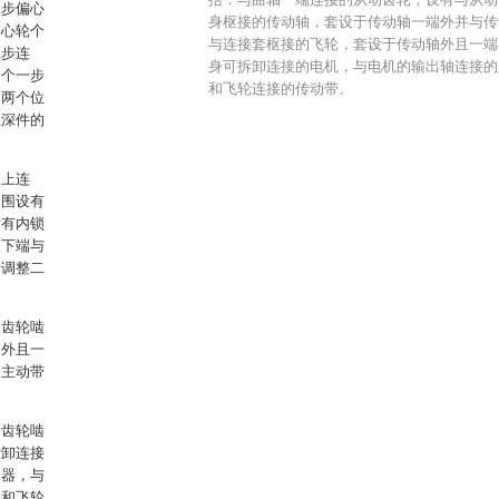
二步偏心
身枢接的传动轴，套设于传动轴一端外并与传
偏心轮个
与连接套枢接的飞轮，套设于传动轴外且一端
二步连
身可拆卸连接的电机，与电机的输出轴连接的
一个一步
和飞轮连接的传动带。
；两个位
拉深件的
。
的上连
侧围设有
设有内锁
的下端与
于调整二
动齿轮啮
轴外且一
的主动带
动齿轮啮
拆卸连接
合器，与
轮和飞轮