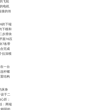
接的飞轮
接的电机
连接的传
6的下端
的下模和
二步滑块
平面16压
块7各带
配合完成
个拉深模
序在一台
上连杆螺
装置结构
的床身
分设于二
偏心距；
括：两端
数相同的