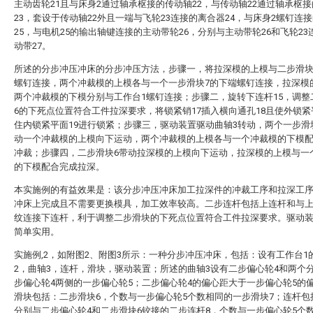
主动齿轮21且与床身2通过轴承枢接的传动轴22，与传动轴22通过轴承枢
23，套设于传动轴22外且一端与飞轮23连接的离合器24，与床身2螺钉连
25，与电机25的输出轴键连接的主动带轮26，分别与主动带轮26和飞轮23
动带27。
所述的分步冲压冲床的分步冲压方法，步骤一，将拉深模的上模与二步滑块
螺钉连接，两个冲裁模的上模各与一个一步滑块7的下端螺钉连接，拉深模
两个冲裁模的下模分别与工作台1螺钉连接；步骤二，旋转下连杆15，调整
6的下死点位置符合工件拉深要求，将锁紧销17插入横向通孔18且使外锁紧
住内锁紧平面19进行锁紧；步骤三，驱动装置驱动曲轴3转动，两个一步滑
动一个冲裁模的上模向下运动，两个冲裁模的上模各与一个冲裁模的下模
冲裁；步骤四，二步滑块6带动拉深模的上模向下运动，拉深模的上模与一
的下模配合完成拉深。
本实施例的有益效果是：该分步冲压冲床加工拉深件的冲裁工序和拉深工
冲床上完成且不需要更换模具，加工效率较高。二步连杆包括上连杆和与
纹连接下连杆，利于调整二步滑块的下死点位置符合工件拉深要求。驱动
简单实用。
实施例,2，如附图2、附图3所示：一种分步冲压冲床，包括：设有工作台1
2，曲轴3，连杆，滑块，驱动装置；所述的曲轴3设有二步偏心轮4和两个
步偏心轮4两侧的一步偏心轮5；二步偏心轮4的偏心距大于一步偏心轮5的
滑块包括：二步滑块6，个数与一步偏心轮5个数相同的一步滑块7；连杆包
分别与二步偏心轮4和二步滑块6铰接的二步连杆8，个数与一步偏心轮5个