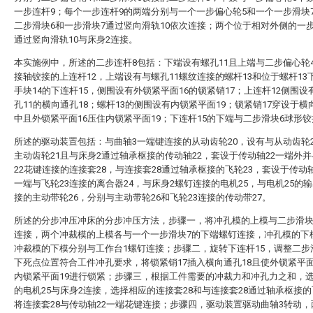
一步连杆9；每个一步连杆9的两端分别与一个一步偏心轮5和一个一步滑块
二步滑块6和一步滑块7通过竖向滑轨10依次连接；两个位于相对外侧的一
通过竖向滑轨10与床身2连接。
本实施例中，所述的二步连杆8包括：下端设有螺孔11且上端与二步偏心轮
接轴铰接的上连杆12，上端设有与螺孔11螺纹连接的螺杆13和位于螺杆13
手块14的下连杆15，侧围设有外锁紧平面16的锁紧销17；上连杆12侧围设
孔11的横向通孔18；螺杆13的侧围设有内锁紧平面19；锁紧销17穿设于横
中且外锁紧平面16压住内锁紧平面19；下连杆15的下端与二步滑块6球形
所述的驱动装置包括：与曲轴3一端键连接的从动齿轮20，设有与从动齿轮
主动齿轮21且与床身2通过轴承枢接的传动轴22，套设于传动轴22一端外
22花键连接的连接套28，与连接套28通过轴承枢接的飞轮23，套设于传动轴
一端与飞轮23连接的离合器24，与床身2螺钉连接的电机25，与电机25的
接的主动带轮26，分别与主动带轮26和飞轮23连接的传动带27。
所述的分步冲压冲床的分步冲压方法，步骤一，将冲孔模的上模与二步滑块
连接，两个冲裁模的上模各与一个一步滑块7的下端螺钉连接，冲孔模的下
冲裁模的下模分别与工作台1螺钉连接；步骤二，旋转下连杆15，调整二步
下死点位置符合工件冲孔要求，将锁紧销17插入横向通孔18且使外锁紧平面
内锁紧平面19进行锁紧；步骤三，根据工件需要的冲裁力和冲孔力之和，
的电机25与床身2连接，选择相应的连接套28和与连接套28通过轴承枢接的
将连接套28与传动轴22一端花键连接；步骤四，驱动装置驱动曲轴3转动