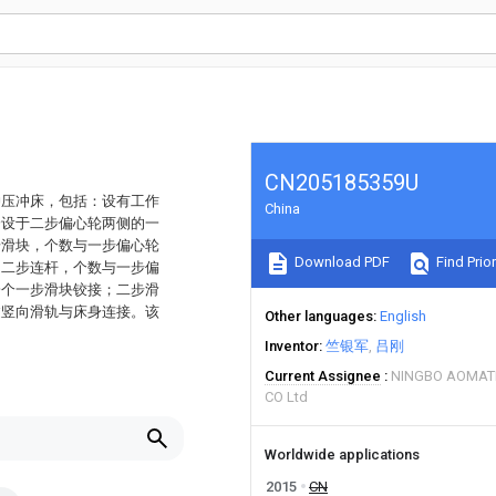
CN205185359U
冲压冲床，包括：设有工作
China
分设于二步偏心轮两侧的一
步滑块，个数与一步偏心轮
Download PDF
Find Prior
的二步连杆，个数与一步偏
一个一步滑块铰接；二步滑
过竖向滑轨与床身连接。该
Other languages
English
Inventor
竺银军
吕刚
Current Assignee
NINGBO AOMATE
CO Ltd
Worldwide applications
2015
CN