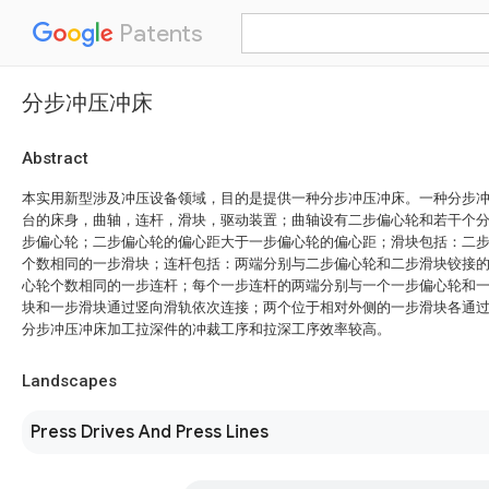
Patents
分步冲压冲床
Abstract
本实用新型涉及冲压设备领域，目的是提供一种分步冲压冲床。一种分步
台的床身，曲轴，连杆，滑块，驱动装置；曲轴设有二步偏心轮和若干个
步偏心轮；二步偏心轮的偏心距大于一步偏心轮的偏心距；滑块包括：二
个数相同的一步滑块；连杆包括：两端分别与二步偏心轮和二步滑块铰接
心轮个数相同的一步连杆；每个一步连杆的两端分别与一个一步偏心轮和
块和一步滑块通过竖向滑轨依次连接；两个位于相对外侧的一步滑块各通
分步冲压冲床加工拉深件的冲裁工序和拉深工序效率较高。
Landscapes
Press Drives And Press Lines