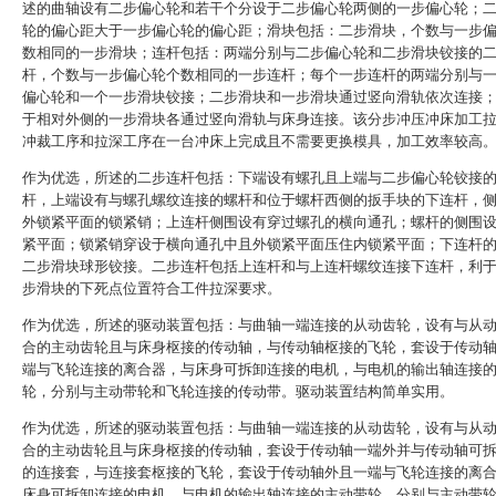
述的曲轴设有二步偏心轮和若干个分设于二步偏心轮两侧的一步偏心轮；
轮的偏心距大于一步偏心轮的偏心距；滑块包括：二步滑块，个数与一步
数相同的一步滑块；连杆包括：两端分别与二步偏心轮和二步滑块铰接的
杆，个数与一步偏心轮个数相同的一步连杆；每个一步连杆的两端分别与
偏心轮和一个一步滑块铰接；二步滑块和一步滑块通过竖向滑轨依次连接
于相对外侧的一步滑块各通过竖向滑轨与床身连接。该分步冲压冲床加工
冲裁工序和拉深工序在一台冲床上完成且不需要更换模具，加工效率较高
作为优选，所述的二步连杆包括：下端设有螺孔且上端与二步偏心轮铰接
杆，上端设有与螺孔螺纹连接的螺杆和位于螺杆西侧的扳手块的下连杆，
外锁紧平面的锁紧销；上连杆侧围设有穿过螺孔的横向通孔；螺杆的侧围
紧平面；锁紧销穿设于横向通孔中且外锁紧平面压住内锁紧平面；下连杆
二步滑块球形铰接。二步连杆包括上连杆和与上连杆螺纹连接下连杆，利
步滑块的下死点位置符合工件拉深要求。
作为优选，所述的驱动装置包括：与曲轴一端连接的从动齿轮，设有与从
合的主动齿轮且与床身枢接的传动轴，与传动轴枢接的飞轮，套设于传动
端与飞轮连接的离合器，与床身可拆卸连接的电机，与电机的输出轴连接
轮，分别与主动带轮和飞轮连接的传动带。驱动装置结构简单实用。
作为优选，所述的驱动装置包括：与曲轴一端连接的从动齿轮，设有与从
合的主动齿轮且与床身枢接的传动轴，套设于传动轴一端外并与传动轴可
的连接套，与连接套枢接的飞轮，套设于传动轴外且一端与飞轮连接的离
床身可拆卸连接的电机，与电机的输出轴连接的主动带轮，分别与主动带