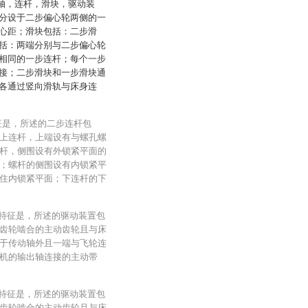
曲轴，连杆，滑块，驱动装
分设于二步偏心轮两侧的一
心距；滑块包括：二步滑
括：两端分别与二步偏心轮
相同的一步连杆；每个一步
接；二步滑块和一步滑块通
各通过竖向滑轨与床身连
征是，所述的二步连杆包
上连杆，上端设有与螺孔螺
杆，侧围设有外锁紧平面的
；螺杆的侧围设有内锁紧平
住内锁紧平面；下连杆的下
其特征是，所述的驱动装置包
齿轮啮合的主动齿轮且与床
于传动轴外且一端与飞轮连
机的输出轴连接的主动带
其特征是，所述的驱动装置包
齿轮啮合的主动齿轮且与床