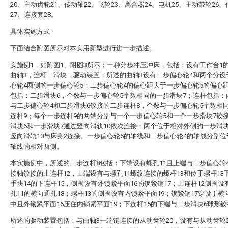
20、主动齿轮21、传动轴22、飞轮23、离合器24、电机25、主动带轮26
27、连接套28。
具体实施方式
下面结合附图所示对本实用新型进行进一步描述。
实施例1，如附图1、附图3所示：一种分步冲压冲床，包括：设有工作台1
曲轴3，连杆，滑块，驱动装置；所述的曲轴3设有二步偏心轮4和两个分设
心轮4两侧的一步偏心轮5；二步偏心轮4的偏心距大于一步偏心轮5的偏心
包括：二步滑块6，个数与一步偏心轮5个数相同的一步滑块7；连杆包括：
与二步偏心轮4和二步滑块6铰接的二步连杆8，个数与一步偏心轮5个数相
连杆9；每个一步连杆9的两端分别与一个一步偏心轮5和一个一步滑块7铰
滑块6和一步滑块7通过竖向滑轨10依次连接；两个位于相对外侧的一步滑
竖向滑轨10与床身2连接。一步偏心轮5的轴线和二步偏心轮4的轴线分别位
轴线的相对两侧。
本实施例中，所述的二步连杆8包括：下端设有螺孔11且上端与二步偏心轮
接轴铰接的上连杆12，上端设有与螺孔11螺纹连接的螺杆13和位于螺杆13
手块14的下连杆15，侧围设有外锁紧平面16的锁紧销17；上连杆12侧围设
孔11的横向通孔18；螺杆13的侧围设有内锁紧平面19；锁紧销17穿设于横
中且外锁紧平面16压住内锁紧平面19；下连杆15的下端与二步滑块6球形
所述的驱动装置包括：与曲轴3一端键连接的从动齿轮20，设有与从动齿轮