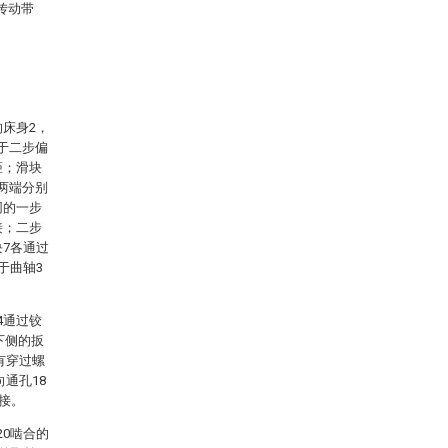
、传动带
的床身2，
于二步偏
距；滑块
两端分别
同的一步
接；二步
块7各通过
于曲轴3
4通过铰
下侧的扳
有穿过螺
向通孔18
铰接。
20啮合的