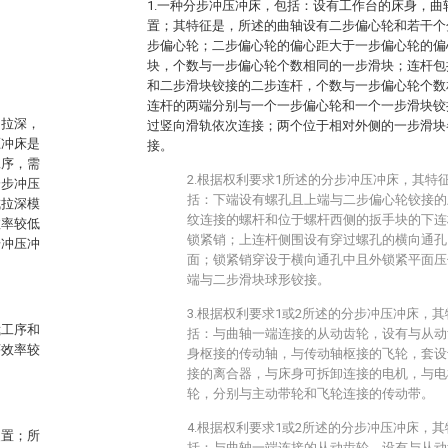
1.一种分步冲压冲床，包括：设有工作台的床身，
置；其特征是，所述的曲轴设有二步偏心轮和若干个
步偏心轮；二步偏心轮的偏心距大于一步偏心轮的偏
块，个数与一步偏心轮个数相同的一步滑块；连杆包
和二步滑块铰接的二步连杆，个数与一步偏心轮个数
连杆的两端分别与一个一步偏心轮和一个一步滑块铰
，拉深，
过竖向滑轨依次连接；两个位于相对外侧的一步滑块
压冲床是
接。
工序，需
2.根据权利要求1所述的分步冲压冲床，其特
分步冲压
括：下端设有螺孔且上端与二步偏心轮铰接的
成拉深模
纹连接的螺杆和位于螺杆西侧的扳手块的下连
效率较低
锁紧销；上连杆侧围设有穿过螺孔的横向通孔
步冲压冲
面；锁紧销穿设于横向通孔中且外锁紧平面压
端与二步滑块球形铰接。
3.根据权利要求1或2所述的分步冲压冲床，
裁工序和
括：与曲轴一端连接的从动齿轮，设有与从动
序效率较
身枢接的传动轴，与传动轴枢接的飞轮，套设
接的离合器，与床身可拆卸连接的电机，与电
轮，分别与主动带轮和飞轮连接的传动带。
4.根据权利要求1或2所述的分步冲压冲床，
装置；所
括：与曲轴一端连接的从动齿轮，设有与从动