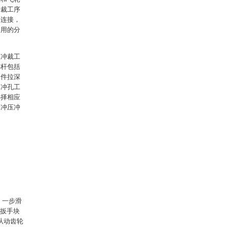
冲裁工序
身连接，
采用的分
的冲裁工
连杆包括
工件拉深
和冲孔工
选择相应
步冲压冲
、一步滑
、扳手块
、从动齿轮