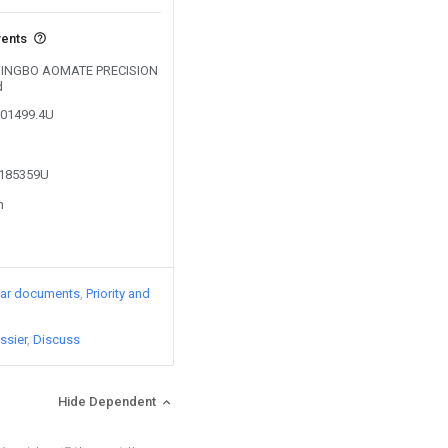
vents
y NINGBO AOMATE PRECISION
d
001499.4U
5185359U
n
lar documents
Priority and
ssier
Discuss
Hide Dependent