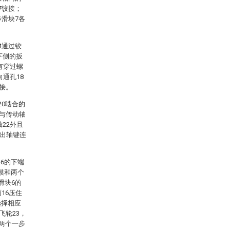
7铰接；
步滑块7各
4通过铰
下侧的扳
有穿过螺
向通孔18
铰接。
20啮合的
并与传动轴
22外且
输出轴键连
6的下端
模和两个
滑块6的
16压住
选择相应
飞轮23，
，两个一步