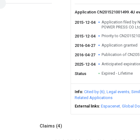
Application CN201521001499.4U e
Application filed b
2015-12-04
POWER PRESS CO Lt
Priority to CN201521
2015-12-04
Application granted
2016-04-27
Publication of CN20
2016-04-27
Anticipated expiratio
2025-12-04
Expired - Lifetime
Status
Info
Cited by (6)
Legal events
Simi
Related Applications
External links
Espacenet
Global Do
Claims
(4)