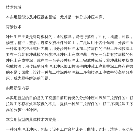
技术领域
本实用新型涉及冲压设备领域，尤其是一种分步冲压冲床。
背景技术
冲压生产主要是针对板材的，通过模具，能进行落料，冲孔，成型，冲裁
修整，精冲，整形，铆接及挤压件等加工，广泛应用于各个领域；分步冲
一种常用的冲压式压力机；用分步冲压冲床加工拉深件的冲裁工序和拉深
要在一台装有冲裁模的分步冲压冲床上完成冲裁，在另一台装有拉深模的
冲床上完成拉深；或在同一台分步冲压冲床上完成冲裁后，将冲裁模更换
完成拉深；用传统的分步冲压冲床加工拉深件的冲裁工序和拉深工序存在
的不足；因此，设计一种加工拉深件的冲裁工序和拉深工序效率较高的分
床，成为亟待解决的问题。
实用新型内容
本实用新型的目的是为了克服目前用传统的分步冲压冲床加工拉深件的冲
拉深工序存在效率较低的不足，提供一种加工拉深件的冲裁工序和拉深工
高的分步冲压冲床。
本实用新型的具体技术方案是：
一种分步冲压冲床，包括：设有工作台的床身，曲轴，连杆，滑块，驱动