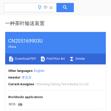
一种茶叶输送装置
CN205169903U
China
Download PDF
Find Prior Art
Similar
Other languages
English
Inventor
李汉兴
Current Assignee
Shaoxing Yulong Tea Industry Co Ltd
Worldwide applications
2015
CN