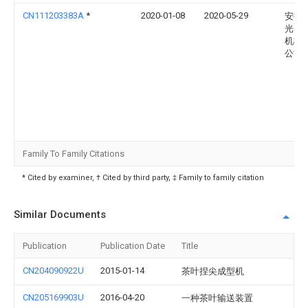
CN111203383A
*
2020-01-08
2020-05-29
安徽
光电
机械
公司
Family To Family Citations
* Cited by examiner, † Cited by third party, ‡ Family to family citation
Similar Documents
Publication
Publication Date
Title
CN204090922U
2015-01-14
茶叶捏尖成型机
CN205169903U
2016-04-20
一种茶叶输送装置