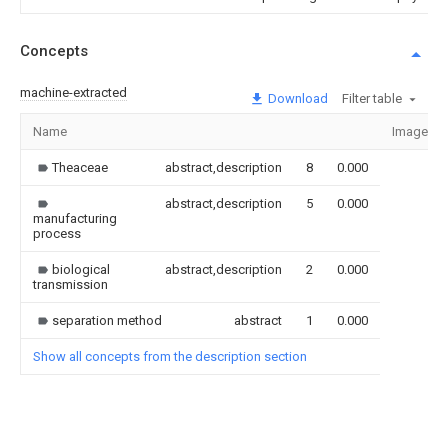
Concepts
machine-extracted
Download
Filter table
Name
Image
Theaceae
abstract,description
8
0.000
abstract,description
5
0.000
manufacturing
process
biological
abstract,description
2
0.000
transmission
separation method
abstract
1
0.000
Show all concepts from the description section