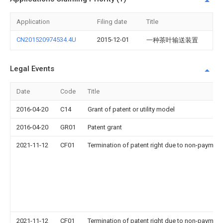
Application
Filing date
Title
CN201520974534.4U
2015-12-01
一种茶叶输送装置
Legal Events
Date
Code
Title
2016-04-20
C14
Grant of patent or utility model
2016-04-20
GR01
Patent grant
2021-11-12
CF01
Termination of patent right due to non-payment
2021-11-12
CF01
Termination of patent right due to non-payment