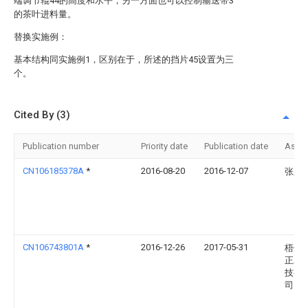
端调节辊44的高度和水平，另一方面也可以控制输送带3
的茶叶进料量。
替换实施例：
基本结构同实施例1，区别在于，所述的挡片45设置为三
个。
Cited By (3)
Publication number
Priority date
Publication date
Assi
CN106185378A
*
2016-08-20
2016-12-07
张显
CN106743801A
*
2016-12-26
2017-05-31
梧州
正农
技有
司