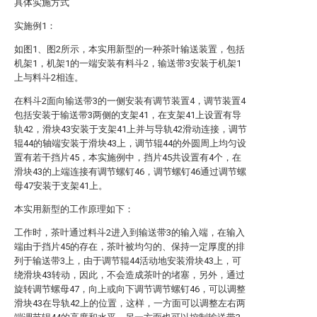
具体实施方式
实施例1：
如图1、图2所示，本实用新型的一种茶叶输送装置，包括
机架1，机架1的一端安装有料斗2，输送带3安装于机架1
上与料斗2相连。
在料斗2面向输送带3的一侧安装有调节装置4，调节装置4
包括安装于输送带3两侧的支架41，在支架41上设置有导
轨42，滑块43安装于支架41上并与导轨42滑动连接，调节
辊44的轴端安装于滑块43上，调节辊44的外圆周上均匀设
置有若干挡片45，本实施例中，挡片45共设置有4个，在
滑块43的上端连接有调节螺钉46，调节螺钉46通过调节螺
母47安装于支架41上。
本实用新型的工作原理如下：
工作时，茶叶通过料斗2进入到输送带3的输入端，在输入
端由于挡片45的存在，茶叶被均匀的、保持一定厚度的排
列于输送带3上，由于调节辊44活动地安装滑块43上，可
绕滑块43转动，因此，不会造成茶叶的堵塞，另外，通过
旋转调节螺母47，向上或向下调节调节螺钉46，可以调整
滑块43在导轨42上的位置，这样，一方面可以调整左右两