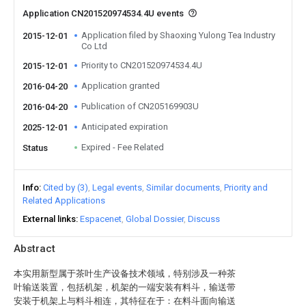
Application CN201520974534.4U events
Application filed by Shaoxing Yulong Tea Industry
2015-12-01
Co Ltd
Priority to CN201520974534.4U
2015-12-01
Application granted
2016-04-20
Publication of CN205169903U
2016-04-20
Anticipated expiration
2025-12-01
Expired - Fee Related
Status
Info
Cited by (3)
Legal events
Similar documents
Priority and
Related Applications
External links
Espacenet
Global Dossier
Discuss
Abstract
本实用新型属于茶叶生产设备技术领域，特别涉及一种茶
叶输送装置，包括机架，机架的一端安装有料斗，输送带
安装于机架上与料斗相连，其特征在于：在料斗面向输送