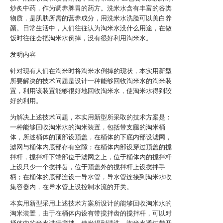
炒炙中药，作为调养脾胃的药方。洗米水含有丰富的谷类
物质，是肌肤所需的营养成分，用洗米水洗脸可以美白养
颜。日常生活中，人们往往认为淘米水没什么用途，在做
饭时往往会把淘米水倒掉，没有很好利用淘米水。
发明内容
针对现有人们在淘米时将淘米水倒掉的现状，本实用新型
所要解决的技术问题是设计一种能够回收淘米水的淘米装
置，利用该装置能够很好地回收淘米水，使淘米水得到较
好的利用。
为解决上述技术问题，本实用新型所采取的技术方案是：
一种能够回收淘米水的淘米装置，包括带支腿的淘米桶
体，所述桶体的顶部设顶盖，在桶体的下底内部设滤网，
滤网与桶体内底部存有空隙；在桶体内部设穿过顶盖的搅
拌杆，搅拌杆下端部位于滤网之上，位于桶体内的搅拌杆
上设只少一个搅拌齿，位于顶盖外的搅拌杆上设搅拌手
柄；在桶体的底部连设一导水管，导水管连接到淘米水收
集容器内，在导水管上设控制水流的开关。
本实用新型采用上述技术方案所设计的能够回收淘米水的
淘米装置，由于在桶体内设有带搅拌齿的搅拌杆，可以对