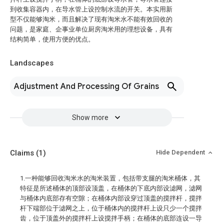
到收集容器内，在导水管上设控制水流的开关。本实用新
型不仅能够淘米，而且解决了现有淘米水不能有效回收的
问题，是家庭、企事业单位厨房淘米用的理想设备，具有
结构简单，使用方便的优点。
Landscapes
Adjustment And Processing Of Grains
Show more
Claims
(1)
Hide Dependent
1.一种能够回收淘米水的淘米装置，包括带支腿的淘米桶体，其
特征是所述桶体的顶部设顶盖，在桶体的下底内部设滤网，滤网
与桶体内底部存有空隙；在桶体内部设穿过顶盖的搅拌杆，搅拌
杆下端部位于滤网之上，位于桶体内的搅拌杆上设只少一个搅拌
齿，位于顶盖外的搅拌杆上设搅拌手柄；在桶体的底部连设一导