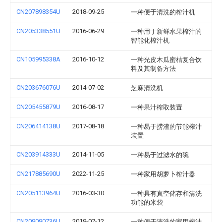
CN207898354U
2018-09-25
一种便于清洗的榨汁机
CN205338551U
2016-06-29
一种用于新鲜水果榨汁的
智能化榨汁机
CN105995338A
2016-10-12
一种光皮木瓜蜜桔复合饮
料及其制备方法
CN203676076U
2014-07-02
芝麻清洗机
CN205455879U
2016-08-17
一种果汁榨取装置
CN206414138U
2017-08-18
一种易于捞渣的节能榨汁
装置
CN203914333U
2014-11-05
一种易于过滤水的碗
CN217885690U
2022-11-25
一种家用胡萝卜榨汁器
CN205113964U
2016-03-30
一种具有真空储存和清洗
功能的米袋
CN209090736U
2019-07-12
一种便于清洗的家用榨汁