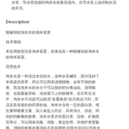
水管，导水管连接到淘米水收集容器内，在导水管上设控制水流
的开关。
Description
能够回收淘米水的淘米装置
技术领域
本实用新型涉及淘米装置，具体涉及一种能够回收淘米水
的淘米装置。
背景技术
淘米水是一种洗过米后的水，这种水呈碱性，因为洗掉了
米表皮的营养，所以可以用来浇灌植物，会有不错的效
果。而且淘米水的水分子可以很好的分离油垢、清理碗
筷、去除案板异味、洗掉菜刀上的铁锈等。在日常生活
中，淘米水不但是可以扮演“多重角色”的天然去污剂，而
且还具有很好的药用价值。淘米水含有一定的蛋白质、维
生素和微量元素，加入食盐入药后，具有清火、凉血、特
别好的解毒的效果。洗米水里含有蛋白质、淀粉、矿物质
等养分，可以用来洗脸、润肤，煮后饮用，对保护胃壁黏
膜、消除积食和改善消化不良有帮助,中医也尝试以洗米水