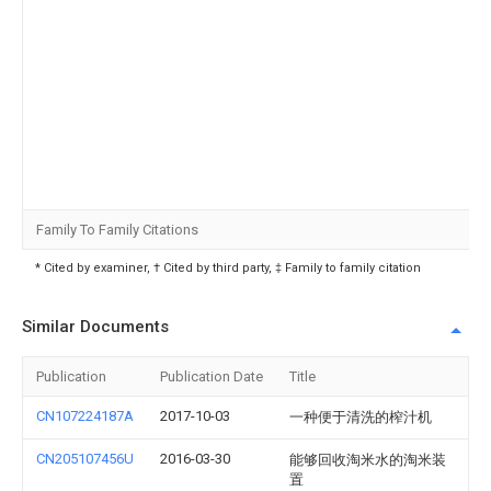
Family To Family Citations
* Cited by examiner, † Cited by third party, ‡ Family to family citation
Similar Documents
Publication
Publication Date
Title
CN107224187A
2017-10-03
一种便于清洗的榨汁机
CN205107456U
2016-03-30
能够回收淘米水的淘米装
置