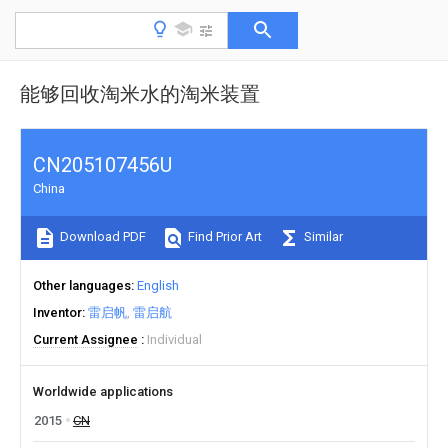
能够回收淘米水的淘米装置
CN205107456U
China
Download PDF
Find Prior Art
Similar
Other languages
English
Inventor
雷启帆
雷启航
Current Assignee
Individual
Worldwide applications
2015
CN