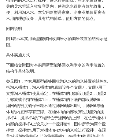
桶体内的米水进行搅拌，使米得到清洗，淘米水通过带开
关的导水管流入收集容器内，使淘米水得到有效地收集，
便于利用淘米水。本实用新型是家庭、企事业单位厨房淘
米用的理想设备，具有结构简单，使用方便的优点。
附图说明
图1表示本实用新型能够回收淘米水的淘米装置的结构示意
图。
具体实施方式
下面结合附图对本实用新型能够回收淘米水的淘米装置的
结构作具体说明。
参见图1，本实用新型能够回收淘米水的淘米装置的结构包
括淘米桶体1，淘米桶体1的底部设多个支腿7，支腿7用于
支撑淘米桶体1使其稳定，在桶体1的顶部设顶盖2，顶盖2
可螺旋或卡扣在桶体1上，在桶体1的下底内部设滤网6，
滤网6的密度确保米粒不通过滤网6漏出即可，滤网6与桶
体1的内底部存有空隙。在桶体1的内部设穿过顶盖2的搅
拌杆4，搅拌杆4的下端部位于滤网6的上部，在位于桶体1
内部的搅拌杆4上设只少一个搅拌齿5，图中所示为两个搅
拌齿，搅拌齿5用于对桶体1内水中的米粒进行搅拌，在顶
盖2外部的搅拌杆4上设搅拌手柄3。在桶体1的底部8处连