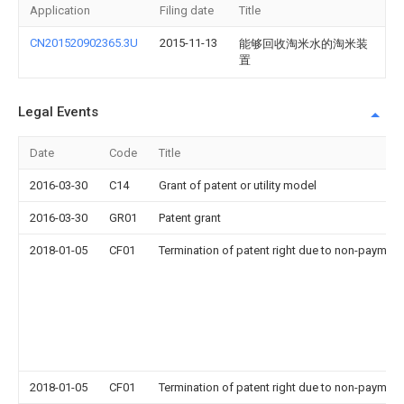
Application
Filing date
Title
CN201520902365.3U
2015-11-13
能够回收淘米水的淘米装
置
Legal Events
Date
Code
Title
2016-03-30
C14
Grant of patent or utility model
2016-03-30
GR01
Patent grant
2018-01-05
CF01
Termination of patent right due to non-payment
2018-01-05
CF01
Termination of patent right due to non-payment