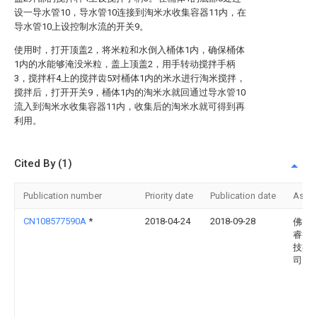
设一导水管10，导水管10连接到淘米水收集容器11内，在
导水管10上设控制水流的开关9。
使用时，打开顶盖2，将米粒和水倒入桶体1内，确保桶体
1内的水能够淹没米粒，盖上顶盖2，用手转动搅拌手柄
3，搅拌杆4上的搅拌齿5对桶体1内的米水进行淘米搅拌，
搅拌后，打开开关9，桶体1内的淘米水就回通过导水管10
流入到淘米水收集容器11内，收集后的淘米水就可得到再
利用。
Cited By (1)
Publication number
Priority date
Publication date
Assi
CN108577590A
*
2018-04-24
2018-09-28
佛山
睿智
技有
司