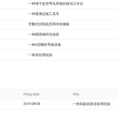
一种便于盘管弯头焊接的移动工作台
一种玻璃运输工具车
空翻式切割机所用坯体侧板
一种圆形钢坯存放架
一种u型螺栓弯曲设备
一种齿轮周转架
Filing date
Title
2015-08-03
一种风能底座涂装周转架