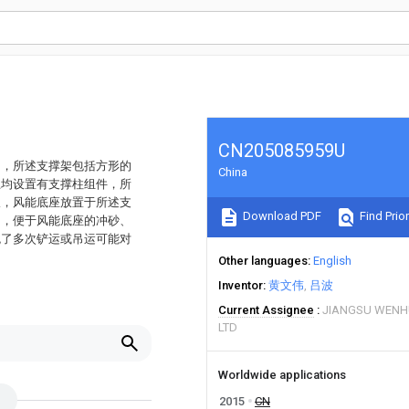
CN205085959U
中，所述支撑架包括方形的
China
上均设置有支撑柱组件，所
板，风能底座放置于所述支
Download PDF
Find Prior
动，便于风能底座的冲砂、
免了多次铲运或吊运可能对
Other languages
English
Inventor
黄文伟
吕波
Current Assignee
JIANGSU WENHU
LTD
Worldwide applications
2015
CN