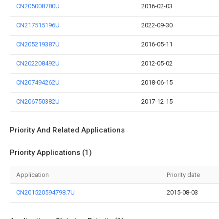
CN205008780U
2016-02-03
CN217515196U
2022-09-30
CN205219387U
2016-05-11
CN202208492U
2012-05-02
CN207494262U
2018-06-15
CN206750382U
2017-12-15
Priority And Related Applications
Priority Applications (1)
Application
Priority date
CN201520594798.7U
2015-08-03