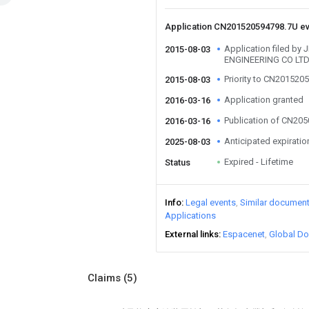
Application CN201520594798.7U e
Application filed b
2015-08-03
ENGINEERING CO LT
Priority to CN201520
2015-08-03
Application granted
2016-03-16
Publication of CN20
2016-03-16
Anticipated expiratio
2025-08-03
Expired - Lifetime
Status
Info
Legal events
Similar documen
Applications
External links
Espacenet
Global Do
Claims
(5)