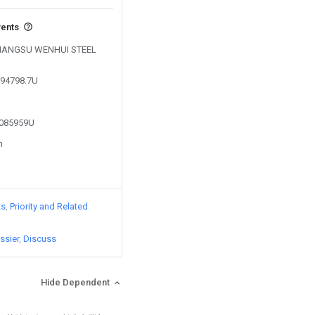
vents
y JIANGSU WENHUI STEEL
D
594798.7U
5085959U
n
ts
Priority and Related
ssier
Discuss
Hide Dependent