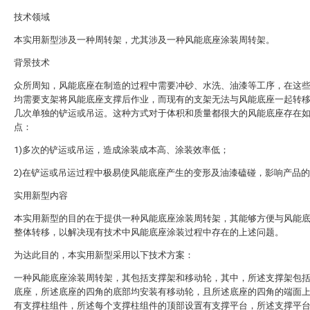
技术领域
本实用新型涉及一种周转架，尤其涉及一种风能底座涂装周转架。
背景技术
众所周知，风能底座在制造的过程中需要冲砂、水洗、油漆等工序，在这
均需要支架将风能底座支撑后作业，而现有的支架无法与风能底座一起转
几次单独的铲运或吊运。这种方式对于体积和质量都很大的风能底座存在
点：
1)多次的铲运或吊运，造成涂装成本高、涂装效率低；
2)在铲运或吊运过程中极易使风能底座产生的变形及油漆磕碰，影响产品
实用新型内容
本实用新型的目的在于提供一种风能底座涂装周转架，其能够方便与风能
整体转移，以解决现有技术中风能底座涂装过程中存在的上述问题。
为达此目的，本实用新型采用以下技术方案：
一种风能底座涂装周转架，其包括支撑架和移动轮，其中，所述支撑架包
底座，所述底座的四角的底部均安装有移动轮，且所述底座的四角的端面
有支撑柱组件，所述每个支撑柱组件的顶部设置有支撑平台，所述支撑平