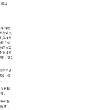
支撑板。
和移动轮
且所述底
支撑柱组
四根方管
地焊接固
个支撑柱
型钢，该C
接于所述
够减少支
业。
然后根据
周转。
述事例限
和改变，