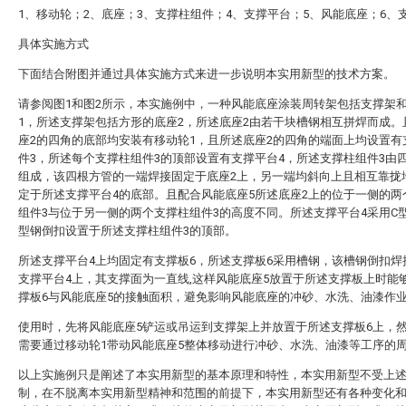
1、移动轮；2、底座；3、支撑柱组件；4、支撑平台；5、风能底座；6、
具体实施方式
下面结合附图并通过具体实施方式来进一步说明本实用新型的技术方案。
请参阅图1和图2所示，本实施例中，一种风能底座涂装周转架包括支撑架
1，所述支撑架包括方形的底座2，所述底座2由若干块槽钢相互拼焊而成。
座2的四角的底部均安装有移动轮1，且所述底座2的四角的端面上均设置有
件3，所述每个支撑柱组件3的顶部设置有支撑平台4，所述支撑柱组件3由
组成，该四根方管的一端焊接固定于底座2上，另一端均斜向上且相互靠拢
定于所述支撑平台4的底部。且配合风能底座5所述底座2上的位于一侧的两
组件3与位于另一侧的两个支撑柱组件3的高度不同。所述支撑平台4采用C
型钢倒扣设置于所述支撑柱组件3的顶部。
所述支撑平台4上均固定有支撑板6，所述支撑板6采用槽钢，该槽钢倒扣焊
支撑平台4上，其支撑面为一直线,这样风能底座5放置于所述支撑板上时能
撑板6与风能底座5的接触面积，避免影响风能底座的冲砂、水洗、油漆作
使用时，先将风能底座5铲运或吊运到支撑架上并放置于所述支撑板6上，
需要通过移动轮1带动风能底座5整体移动进行冲砂、水洗、油漆等工序的
以上实施例只是阐述了本实用新型的基本原理和特性，本实用新型不受上
制，在不脱离本实用新型精神和范围的前提下，本实用新型还有各种变化