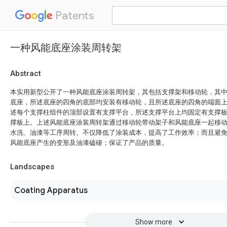
Patents
一种风能底座涂装周转架
Abstract
本实用新型公开了一种风能底座涂装周转架，其包括支撑架和移动轮，其
底座，所述底座的四角的底部均安装有移动轮，且所述底座的四角的端面
述每个支撑柱组件的顶部设置有支撑平台，所述支撑平台上均固定有支撑
撑板上。上述风能底座涂装周转架通过移动轮带动架子和风能底座一起移
水洗、油漆等工序周转。不仅降低了涂装成本，提高了工作效率；而且避
风能底座产生的变形及油漆磕碰；保证了产品的质量。
Landscapes
Coating Apparatus
Show more