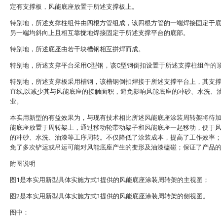
定有支撑板，风能底座放置于所述支撑板上。
特别地，所述支撑柱组件由四根方管组成，该四根方管的一端焊接固定于
另一端均斜向上且相互靠拢地焊接固定于所述支撑平台的底部。
特别地，所述底座由若干块槽钢相互拼焊而成。
特别地，所述支撑平台采用C型钢，该C型钢倒扣设置于所述支撑柱组件的
特别地，所述支撑板采用槽钢，该槽钢倒扣焊接于所述支撑平台上，其支
直线,以减少其与风能底座的接触面积，避免影响风能底座的冲砂、水洗、
业。
本实用新型的有益效果为，与现有技术相比所述风能底座涂装周转架将待
能底座放置于周转架上，通过移动轮带动架子和风能底座一起移动，便于
的冲砂、水洗、油漆等工序周转。不仅降低了涂装成本，提高了工作效率
免了多次铲运或吊运可能对风能底座产生的变形及油漆磕碰；保证了产品
附图说明
图1是本实用新型具体实施方式1提供的风能底座涂装周转架的主视图；
图2是本实用新型具体实施方式1提供的风能底座涂装周转架的侧视图。
图中：