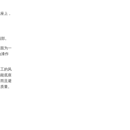
底座上，
顶部。
撑面为一
油漆作
加工的风
风能底座
；而且避
的质量。