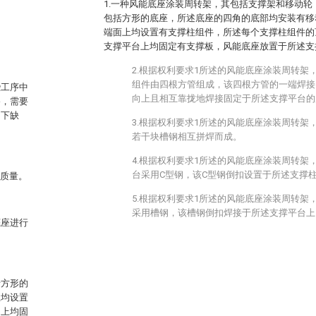
1.一种风能底座涂装周转架，其包括支撑架和移动
包括方形的底座，所述底座的四角的底部均安装有移
端面上均设置有支撑柱组件，所述每个支撑柱组件的
支撑平台上均固定有支撑板，风能底座放置于所述支
2.根据权利要求1所述的风能底座涂装周转架
组件由四根方管组成，该四根方管的一端焊接
些工序中
向上且相互靠拢地焊接固定于所述支撑平台的
移，需要
如下缺
3.根据权利要求1所述的风能底座涂装周转架
若干块槽钢相互拼焊而成。
4.根据权利要求1所述的风能底座涂装周转架
台采用C型钢，该C型钢倒扣设置于所述支撑
的质量。
5.根据权利要求1所述的风能底座涂装周转架
采用槽钢，该槽钢倒扣焊接于所述支撑平台上
底座进行
括方形的
上均设置
台上均固