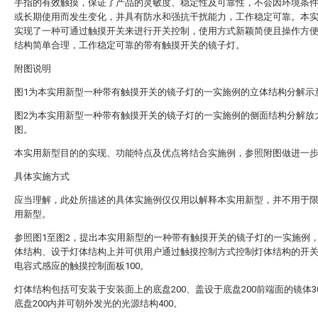
手指的有效触摸，保证了产品的灵敏度、稳定性及可靠性，不会因环境条
或长期使用而发生变化，并具有防水和强抗干扰能力，工作稳定可靠。本
实现了一种可通过触摸开关来进行开关控制，使用方式新颖简便且操作方
结构简单合理，工作稳定可靠的带有触摸开关的镜子灯。
附图说明
图1为本实用新型一种带有触摸开关的镜子灯的一实施例的立体结构分解示
图2为本实用新型一种带有触摸开关的镜子灯的一实施例的侧面结构分解放
图。
本实用新型目的的实现、功能特点及优点将结合实施例，参照附图做进一
具体实施方式
应当理解，此处所描述的具体实施例仅仅用以解释本实用新型，并不用于
用新型。
参照图1至图2，提出本实用新型的一种带有触摸开关的镜子灯的一实施例
体结构、设于灯体结构上并可供用户通过触摸控制方式控制灯体结构的开
电容式感应的触摸控制面板100。
灯体结构包括可安装于安装面上的底盘200、盖设于底盘200前端面的镜体3
底盘200内并可朝外发光的光源结构400。