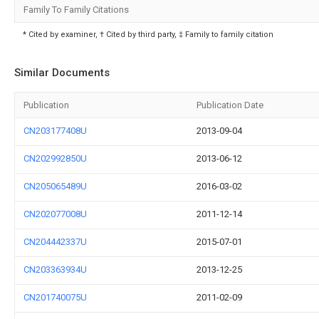
Family To Family Citations
* Cited by examiner, † Cited by third party, ‡ Family to family citation
Similar Documents
Publication
Publication Date
CN203177408U
2013-09-04
CN202992850U
2013-06-12
CN205065489U
2016-03-02
CN202077008U
2011-12-14
CN204442337U
2015-07-01
CN203363934U
2013-12-25
CN201740075U
2011-02-09