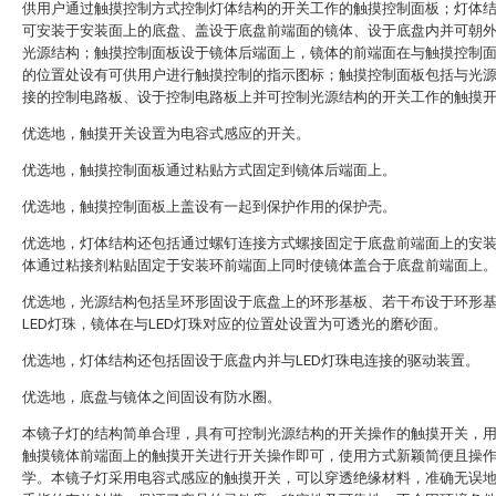
供用户通过触摸控制方式控制灯体结构的开关工作的触摸控制面板；灯体
可安装于安装面上的底盘、盖设于底盘前端面的镜体、设于底盘内并可朝
光源结构；触摸控制面板设于镜体后端面上，镜体的前端面在与触摸控制
的位置处设有可供用户进行触摸控制的指示图标；触摸控制面板包括与光
接的控制电路板、设于控制电路板上并可控制光源结构的开关工作的触摸
优选地，触摸开关设置为电容式感应的开关。
优选地，触摸控制面板通过粘贴方式固定到镜体后端面上。
优选地，触摸控制面板上盖设有一起到保护作用的保护壳。
优选地，灯体结构还包括通过螺钉连接方式螺接固定于底盘前端面上的安
体通过粘接剂粘贴固定于安装环前端面上同时使镜体盖合于底盘前端面上
优选地，光源结构包括呈环形固设于底盘上的环形基板、若干布设于环形
LED灯珠，镜体在与LED灯珠对应的位置处设置为可透光的磨砂面。
优选地，灯体结构还包括固设于底盘内并与LED灯珠电连接的驱动装置。
优选地，底盘与镜体之间固设有防水圈。
本镜子灯的结构简单合理，具有可控制光源结构的开关操作的触摸开关，
触摸镜体前端面上的触摸开关进行开关操作即可，使用方式新颖简便且操
学。本镜子灯采用电容式感应的触摸开关，可以穿透绝缘材料，准确无误