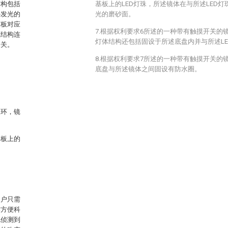
结构包括
基板上的LED灯珠，所述镜体在与所述LED
外发光的
光的磨砂面。
面板对应
7.根据权利要求6所述的一种带有触摸开关的
源结构连
灯体结构还包括固设于所述底盘内并与所述L
开关。
8.根据权利要求7所述的一种带有触摸开关的
底盘与所述镜体之间固设有防水圈。
装环，镜
。
基板上的
用户只需
作方便科
地侦测到