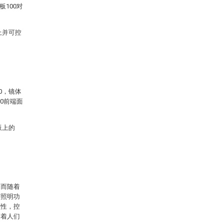
板100对
上并可控
0，镜体
00前端面
板上的
，而随着
有照明功
颖性，控
随着人们