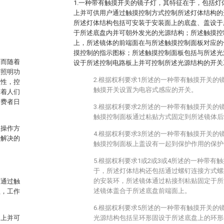
1.一种带有触摸开关的镜子灯，其特征在于，包括
上并可供用户通过触摸控制方式控制所述灯体结构的
所述灯体结构包括可安装于安装面上的底盘、盖设于
于所述底盘内并可朝外发光的光源结构；所述触摸控
上，所述镜体的前端面在与所述触摸控制面板对应的
摸控制的指示图标；所述触摸控制面板包括与所述光
，而随着
设于所述控制电路板上并可控制所述光源结构的开关
有照明功
2.根据权利要求1所述的一种带有触摸开关的
颖性，控
触摸开关设置为电容式感应的开关。
随着人们
消费者日
3.根据权利要求2所述的一种带有触摸开关的
触摸控制面板通过粘贴方式固定到所述镜体后
且操作方
4.根据权利要求3所述的一种带有触摸开关的
待解决的
触摸控制面板上盖设有一起到保护作用的保护
5.根据权利要求1或2或3或4所述的一种带有
于，所述灯体结构还包括通过螺钉连接方式螺
的安装环，所述镜体通过粘接剂粘贴固定于所
可通过触
述镜体盖合于所述底盘前端面上。
理，工作
6.根据权利要求5所述的一种带有触摸开关的
构上并可
光源结构包括呈环形固设于所述底盘上的环形