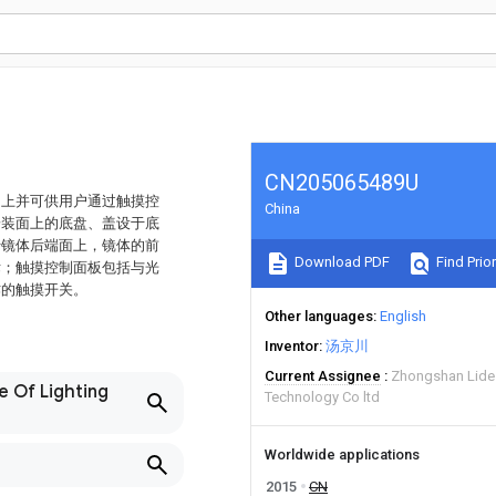
CN205065489U
构上并可供用户通过触摸控
China
安装面上的底盘、盖设于底
于镜体后端面上，镜体的前
Download PDF
Find Prior
标；触摸控制面板包括与光
作的触摸开关。
Other languages
English
Inventor
汤京川
Current Assignee
Zhongshan Lide 
e Of Lighting
Technology Co ltd
Worldwide applications
2015
CN