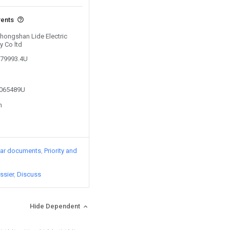
vents
Zhongshan Lide Electric
 Co ltd
879993.4U
5065489U
n
lar documents
Priority and
ssier
Discuss
Hide Dependent