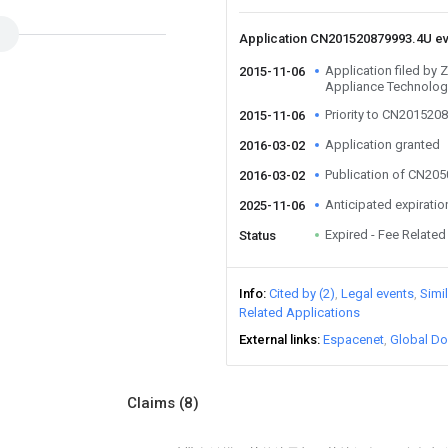
Application CN201520879993.4U e
Application filed by 
2015-11-06
Appliance Technology
Priority to CN201520
2015-11-06
Application granted
2016-03-02
Publication of CN20
2016-03-02
Anticipated expiratio
2025-11-06
Expired - Fee Related
Status
Info
Cited by (2)
Legal events
Simi
Related Applications
External links
Espacenet
Global Do
Claims
(8)