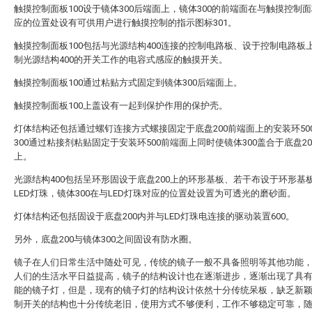
触摸控制面板100设于镜体300后端面上，镜体300的前端面在与触摸控制面
应的位置处设有可供用户进行触摸控制的指示图标301。
触摸控制面板100包括与光源结构400连接的控制电路板、设于控制电路板
制光源结构400的开关工作的电容式感应的触摸开关。
触摸控制面板100通过粘贴方式固定到镜体300后端面上。
触摸控制面板100上盖设有一起到保护作用的保护壳。
灯体结构还包括通过螺钉连接方式螺接固定于底盘200前端面上的安装环50
300通过粘接剂粘贴固定于安装环500前端面上同时使镜体300盖合于底盘2
上。
光源结构400包括呈环形固设于底盘200上的环形基板、若干布设于环形基
LED灯珠，镜体300在与LED灯珠对应的位置处设置为可透光的磨砂面。
灯体结构还包括固设于底盘200内并与LED灯珠电连接的驱动装置600。
另外，底盘200与镜体300之间固设有防水圈。
镜子在人们日常生活中随处可见，传统的镜子一般不具备照明等其他功能
人们的生活水平日益提高，镜子的结构设计也在逐渐进步，逐渐出现了具
能的镜子灯，但是，现有的镜子灯的结构设计依然十分传统呆板，缺乏新
制开关的结构也十分传统老旧，使用方式不够便利，工作不够稳定可靠，