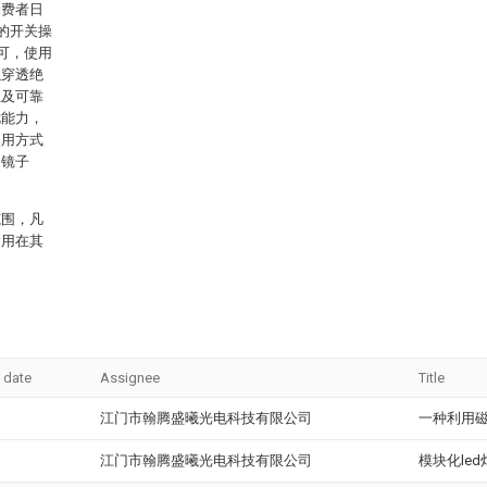
消费者日
的开关操
可，使用
以穿透绝
性及可靠
扰能力，
使用方式
的镜子
范围，凡
运用在其
 date
Assignee
Title
江门市翰腾盛曦光电科技有限公司
一种利用磁
江门市翰腾盛曦光电科技有限公司
模块化led