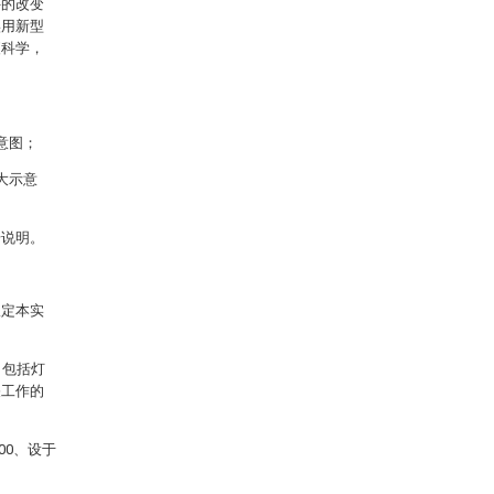
件的改变
实用新型
便科学，
意图；
大示意
步说明。
限定本实
，包括灯
关工作的
00、设于