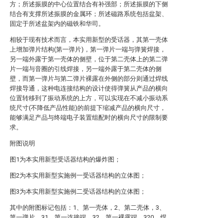
方；所述振膜的中心位置结合有补强部；所述振膜的下侧
结合有支撑所述振膜的金属环；所述磁路系统包括盆架、
固定于所述盆架内的磁铁和华司。
相较于现有技术而言，本实用新型的受话器，其第一壳体
上增加弹片结构(第一弹片)，第一弹片一端与弹簧焊接，
另一端外露于第一壳体的侧壁，位于第二壳体上的第二弹
片一端与音圈的引线焊接，另一端外露于第二壳体的侧
壁，而第一弹片与第二弹片裸露在外侧的部分则通过焊线
焊接导通，这种电连接结构的设计使得弹簧从产品的横向
位置转移到了振动系统的上方，可以实现在不减小振动系
统尺寸(不降低产品性能)的前提下缩减产品的横向尺寸，
能够满足产品与终端电子装置组配时的横向尺寸的限制要
求。
附图说明
图1为本实用新型受话器结构的爆炸图；
图2为本实用新型实施例一受话器结构的立体图；
图3为本实用新型实施例二受话器结构的立体图；
其中的附图标记包括：1、第一壳体，2、第二壳体，3、
第一弹片，31、第一连接端，32、第一裸露端，320、焊