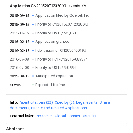
Application CN201520712320.XU events
Application filed by Goertek Inc
2015-09-15
Priority to CN201520712320.XU
2015-09-15
2015-11-16
Priority to US15/745,071
Application granted
2016-02-17
Publication of CN205040019U
2016-02-17
2016-07-08
Priority to PCT/CN2016/089374
2016-07-08
Priority to US15/750,996
Anticipated expiration
2025-09-15
Expired - Lifetime
Status
Info
Patent citations (22)
Cited by (3)
Legal events
Similar
documents
Priority and Related Applications
External links
Espacenet
Global Dossier
Discuss
Abstract