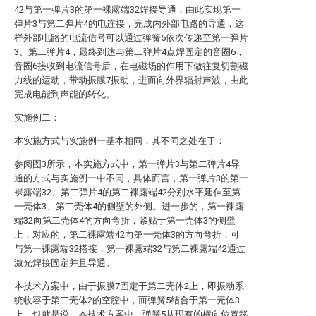
42与第一弹片3的第一裸露端32焊接导通，由此实现第一
弹片3与第二弹片4的电连接，完成内外部电路的导通，这
样外部电路的电流信号可以通过弹簧5依次传递至第一弹片
3、第二弹片4，最终到达与第二弹片4点焊固定的音圈6，
音圈6接收到电流信号后，在电磁场的作用下做往复切割磁
力线的运动，带动振膜7振动，进而向外界辐射声波，由此
完成电能到声能的转化。
实施例二：
本实施方式与实施例一基本相同，其不同之处在于：
参阅图3所示，本实施方式中，第一弹片3与第二弹片4导
通的方式与实施例一中不同，具体而言，第一弹片3的第一
裸露端32、第二弹片4的第二裸露端42分别水平延伸至第
一壳体3、第二壳体4的侧壁的外侧。进一步的，第一裸露
端32向第二壳体4的方向弯折，紧贴于第一壳体3的侧壁
上，对应的，第二裸露端42向第一壳体3的方向弯折，可
与第一裸露端32搭接，第一裸露端32与第二裸露端42通过
激光焊接固定并且导通。
本技术方案中，由于振膜7固定于第二壳体2上，即振动系
统收容于第二壳体2的空腔中，而弹簧5结合于第一壳体3
上，也就是说，本技术方案中，弹簧5从现有的横向位置移