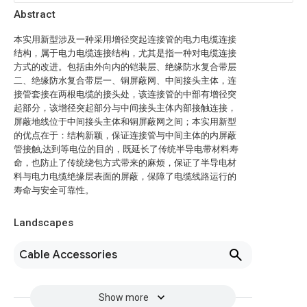
Abstract
本实用新型涉及一种采用增径突起连接管的电力电缆连接
结构，属于电力电缆连接结构，尤其是指一种对电缆连接
方式的改进。包括由外向内的铠装层、绝缘防水复合带层
二、绝缘防水复合带层一、铜屏蔽网、中间接头主体，连
接管套接在两根电缆的接头处，该连接管的中部有增径突
起部分，该增径突起部分与中间接头主体内部接触连接，
屏蔽地线位于中间接头主体和铜屏蔽网之间；本实用新型
的优点在于：结构新颖，保证连接管与中间主体的内屏蔽
管接触,达到等电位的目的，既延长了传统半导电带材料寿
命，也防止了传统绕包方式带来的麻烦，保证了半导电材
料与电力电缆绝缘层表面的屏蔽，保障了电缆线路运行的
寿命与安全可靠性。
Landscapes
Cable Accessories
Show more