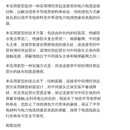
本实用新型提供一种采用增径突起连接管的电力电缆连接
结构，以解决现有半导电带材料寿命短，传统绕包方式麻
烦且易出现半导电材料意外带进电力电缆绝缘层表面的问
题。
本实用新型的技术方案：包括由外向内的铠装层、绝缘防
水复合带层二、绝缘防水复合带层一、铜屏蔽网、中间接
头主体，连接管套接在两根电缆的接头处，该连接管的中
部有增径突起部分，该增径突起部分与中间接头主体内部
接触连接，屏蔽地线位于中间接头主体和铜屏蔽网之间；
本实用新型一种实施方式是：所述连接管中部的增径突起
部分的纵向剖面是梯形。
本实用新型的优点在于：结构新颖，连接管中间增径突起
部分采用梯形斜面设计，对中间接头主体安装不够成障
碍，并且突起部分宽度足够，保证连接管与中间主体的内
屏蔽管接触,达到等电位的目的，既延长了传统半导电带材
料寿命，也防止了传统绕包方式带来的麻烦，保证了半导
电材料与电力电缆绝缘层表面的屏蔽，保障了电缆线路运
行的寿命与安全可靠性。
附图说明