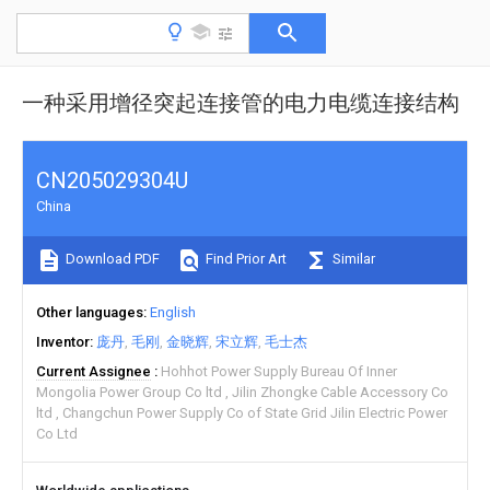
一种采用增径突起连接管的电力电缆连接结构
CN205029304U
China
Download PDF
Find Prior Art
Similar
Other languages
English
Inventor
庞丹
毛刚
金晓辉
宋立辉
毛士杰
Current Assignee
Hohhot Power Supply Bureau Of Inner
Mongolia Power Group Co ltd
Jilin Zhongke Cable Accessory Co
ltd
Changchun Power Supply Co of State Grid Jilin Electric Power
Co Ltd