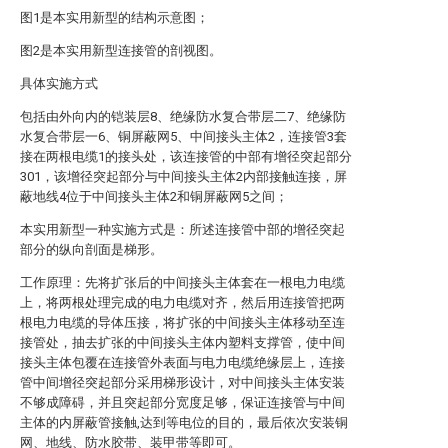
图1是本实用新型的结构示意图；
图2是本实用新型连接管的剖视图。
具体实施方式
包括由外向内的铠装层8、绝缘防水复合带层二7、绝缘防
水复合带层一6、铜屏蔽网5、中间接头主体2，连接管3套
接在两根电缆1的接头处，该连接管的中部有增径突起部分
301，该增径突起部分与中间接头主体2内部接触连接，屏
蔽地线4位于中间接头主体2和铜屏蔽网5之间；
本实用新型一种实施方式是：所述连接管中部的增径突起
部分的纵向剖面是梯形。
工作原理：先将扩张后的中间接头主体套在一根电力电缆
上，将两根处理完成的电力电缆对齐，然后用连接管把两
根电力电缆的导体压接，将扩张的中间接头主体移动至连
接管处，抽去扩张的中间接头主体内塑料支撑管，使中间
接头主体包覆在连接管外表面与电力电缆绝缘层上，连接
管中间增径突起部分采用梯形设计，对中间接头主体安装
不够成障碍，并且突起部分宽度足够，保证连接管与中间
主体的内屏蔽管接触,达到等电位的目的，最后依次安装铜
网、地线、防水胶带、装甲带等即可。