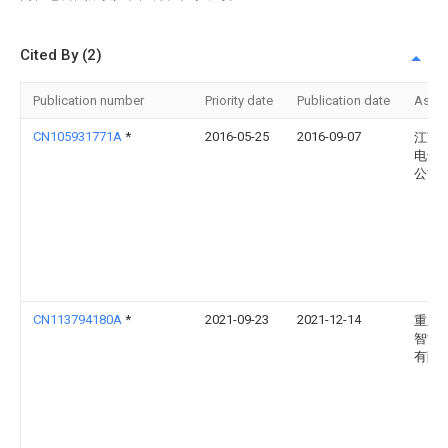
Cited By (2)
Publication number
Priority date
Publication date
Assi
CN105931771A
*
2016-05-25
2016-09-07
江苏
电气
公司
CN113794180A
*
2021-09-23
2021-12-14
重庆
智能
有限