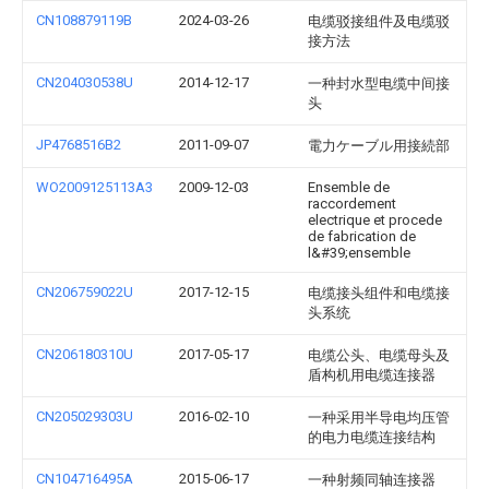
CN108879119B
2024-03-26
电缆驳接组件及电缆驳
接方法
CN204030538U
2014-12-17
一种封水型电缆中间接
头
JP4768516B2
2011-09-07
電力ケーブル用接続部
WO2009125113A3
2009-12-03
Ensemble de
raccordement
electrique et procede
de fabrication de
l&#39;ensemble
CN206759022U
2017-12-15
电缆接头组件和电缆接
头系统
CN206180310U
2017-05-17
电缆公头、电缆母头及
盾构机用电缆连接器
CN205029303U
2016-02-10
一种采用半导电均压管
的电力电缆连接结构
CN104716495A
2015-06-17
一种射频同轴连接器