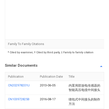
Family To Family Citations
* Cited by examiner, † Cited by third party, ‡ Family to family citation
Similar Documents
Publication
Publication Date
Title
CN202978201U
2013-06-05
内置局部放电传感器的
智能高压电缆中间接头
CN103972825B
2016-08-17
绕包式中间接头的制作
方法