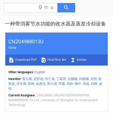
一种带消雾节水功能的收水器及蒸发冷却设备
CN204988013U
China
Download PDF
Find Prior Art
Similar
Other languages
English
Inventor
章立新
赵怀超
何仁兔
丁家琦
吴楠楠
刘婧楠
高明
鲁
敦放
肖冬禹
薛梅
金惠珍
韩小晨
李鑫
卓静
魏中
张超
刘峰
金
锐
Current Assignee
ZHEJIANG JINLING REFRIGERATING
ENGINEERING Co Ltd
University of Shanghai for Science and
Technology