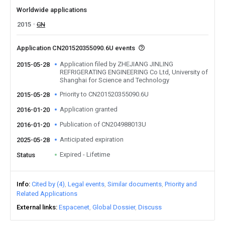
Worldwide applications
2015
CN
Application CN201520355090.6U events
Application filed by ZHEJIANG JINLING
2015-05-28
REFRIGERATING ENGINEERING Co Ltd, University of
Shanghai for Science and Technology
Priority to CN201520355090.6U
2015-05-28
Application granted
2016-01-20
Publication of CN204988013U
2016-01-20
Anticipated expiration
2025-05-28
Expired - Lifetime
Status
Info
Cited by (4)
Legal events
Similar documents
Priority and
Related Applications
External links
Espacenet
Global Dossier
Discuss