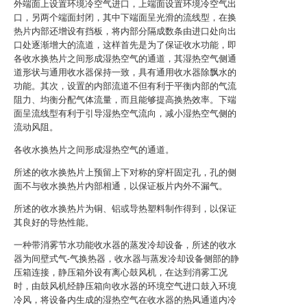
外端面上设置环境冷空气进口，上端面设置环境冷空气出
口，另两个端面封闭，其中下端面呈光滑的流线型，在换
热片内部还增设有挡板，将内部分隔成数条由进口处向出
口处逐渐增大的流道，这样首先是为了保证收水功能，即
各收水换热片之间形成湿热空气的通道，其湿热空气侧通
道形状与通用收水器保持一致，具有通用收水器除飘水的
功能。其次，设置的内部流道不但有利于平衡内部的气流
阻力、均衡分配气体流量，而且能够提高换热效率。下端
面呈流线型有利于引导湿热空气流向，减小湿热空气侧的
流动风阻。
各收水换热片之间形成湿热空气的通道。
所述的收水换热片上预留上下对称的穿杆固定孔，孔的侧
面不与收水换热片内部相通，以保证板片内外不漏气。
所述的收水换热片为铜、铝或导热塑料制作得到，以保证
其良好的导热性能。
一种带消雾节水功能收水器的蒸发冷却设备，所述的收水
器为间壁式气-气换热器，收水器与蒸发冷却设备侧部的静
压箱连接，静压箱外设有离心鼓风机，在达到消雾工况
时，由鼓风机经静压箱向收水器的环境空气进口鼓入环境
冷风，将设备内生成的湿热空气在收水器的热风通道内冷