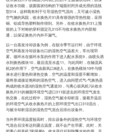
证收水功能，该圆弧状结构的下端面封闭并成光滑的流线
型314，这样既有利于引导湿热空气流向，又可减小湿热
空气侧的风阻，收水换热片31具有很强的导热性能，采用
铜、铝或导热塑料制作得到。另外，在收水换热片31上预
留的上下对称的穿杆固定孔315不与收水换热片内部相
通，以保证换热片内外不漏气。
以一台蒸发冷却设备为例，在较冷季节运行时，由于环境
空气和蒸发冷却设备出口的湿热空气温差大，常出现羽
雾。循环水在循环水泵的作用下进入配水系统9，由喷头洒
水到换热模块10，最后流至水盘11。与此同时，在轴流风
机2的作用下，空气由新风口8进入，在换热模块10中与喷
淋水进行显热和潜热交换，空气的温度和湿度不断增加，
最终形成接近饱和的湿热空气，进入由间壁式气-气换热器
构成的收水器3的湿热空气通道33，与离心鼓风机7从收水
换热片31的侧面环境空气进口311鼓进去的环境空气发生
热交换，在此过程中，湿热空气被冷却析湿，接着升温后
的环境空气从收水换热片的上部环境空气出口313流出，
与被冷却析湿后的湿热空气混合后排出设备外。
当外界环境温度较高时，排出设备外的湿热空气与环境空
气混合后没有达到露点温度，就不会产生羽雾。此时，关
闭离心鼓风机7和风阀6，收水器仅起到除飘水的作用，且