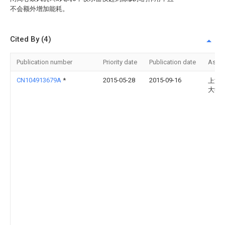
不会额外增加能耗。
Cited By (4)
Publication number
Priority date
Publication date
Assi
CN104913679A
*
2015-05-28
2015-09-16
上海
大学