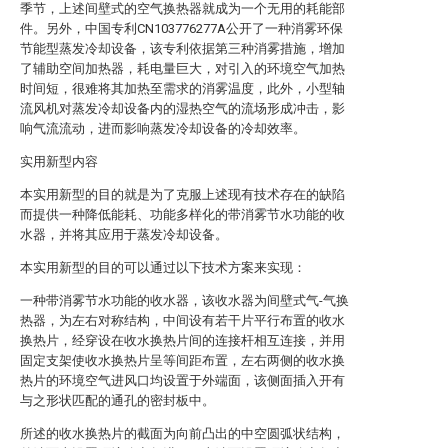
季节，上述间壁式的空气换热器就成为一个无用的耗能部
件。另外，中国专利CN103776277A公开了一种消雾环保
节能型蒸发冷却设备，该专利依据第三种消雾措施，增加
了辅助空间加热器，耗电量巨大，对引入的环境空气加热
时间短，很难将其加热至需求的消雾温度，此外，小型轴
流风机对蒸发冷却设备内的湿热空气的流场形成冲击，影
响气流流动，进而影响蒸发冷却设备的冷却效率。
实用新型内容
本实用新型的目的就是为了克服上述现有技术存在的缺陷
而提供一种降低能耗、功能多样化的带消雾节水功能的收
水器，并将其应用于蒸发冷却设备。
本实用新型的目的可以通过以下技术方案来实现：
一种带消雾节水功能的收水器，该收水器为间壁式气-气换
热器，为左右对称结构，中间设有若干片平行布置的收水
换热片，经穿设在收水换热片间的连接杆相互连接，并用
固定支架使收水换热片呈等间距布置，左右两侧的收水换
热片的环境空气进风口均设置于外端面，该侧面插入开有
与之形状匹配的通孔的密封板中。
所述的收水换热片的截面为向前凸出的中空圆弧状结构，