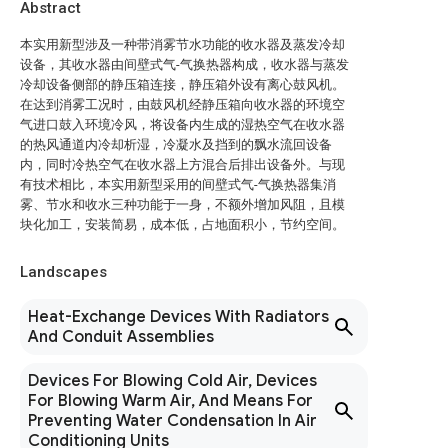
Abstract
本实用新型涉及一种带消雾节水功能的收水器及蒸发冷却
设备，其收水器由间壁式气-气换热器构成，收水器与蒸发
冷却设备侧部的静压箱连接，静压箱外设有离心鼓风机。
在达到消雾工况时，由鼓风机经静压箱向收水器的环境空
气进口鼓入环境冷风，将设备内生成的湿热空气在收水器
的热风通道内冷却析湿，冷凝水及挡到的飘水流回设备
内，同时冷热空气在收水器上方混合后排出设备外。与现
有技术相比，本实用新型采用的间壁式气-气换热器集消
雾、节水和收水三种功能于一身，不额外增加风阻，且模
块化加工，安装简易，成本低，占地面积小，节约空间。
Landscapes
Heat-Exchange Devices With Radiators
And Conduit Assemblies
Devices For Blowing Cold Air, Devices
For Blowing Warm Air, And Means For
Preventing Water Condensation In Air
Conditioning Units