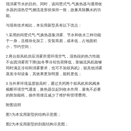
现消雾节水的目的。同时，该间壁式气-气换热器与通用收
水器的湿热空气侧流道形状保持一致，故兼具除飘水的功
能。
与现有技术相比，本实用新型具有以下优点：
1.采用的间壁式气-气换热器集消雾、节水和收水三种功能
于一身，且模块化加工，安装简易，成本低，占地面积
小，节约空间；
2.两台鼓风机供应消雾所需环境空气，湿热段的热力性能
不会因消雾而下降(如冬季冷却负荷降低，靠轴流风机能够
同时满足冷却和消雾要求，也可不加鼓风机)，较其他消雾
蒸发冷却设备，其效果更加明显，能耗更低；
3.当外界环境温度较高时，通过关闭两个鼓风机和风阀来
截断环境空气通道，换热器仅起到收水作用，避免不必要
的附加能耗，操作简便且减少了维护和管理费用。
附图说明
图1为本实用新型的结构示意图；
图2为本实用新型的剖面结构示意图；