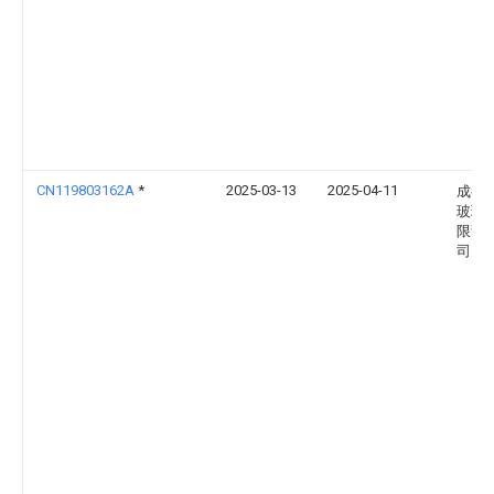
CN119803162A
*
2025-03-13
2025-04-11
成都
玻璃
限责
司