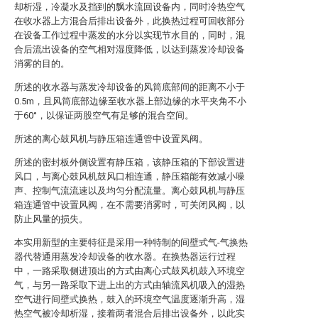
却析湿，冷凝水及挡到的飘水流回设备内，同时冷热空气
在收水器上方混合后排出设备外，此换热过程可回收部分
在设备工作过程中蒸发的水分以实现节水目的，同时，混
合后流出设备的空气相对湿度降低，以达到蒸发冷却设备
消雾的目的。
所述的收水器与蒸发冷却设备的风筒底部间的距离不小于
0.5m，且风筒底部边缘至收水器上部边缘的水平夹角不小
于60°，以保证两股空气有足够的混合空间。
所述的离心鼓风机与静压箱连通管中设置风阀。
所述的密封板外侧设置有静压箱，该静压箱的下部设置进
风口，与离心鼓风机鼓风口相连通，静压箱能有效减小噪
声、控制气流流速以及均匀分配流量。离心鼓风机与静压
箱连通管中设置风阀，在不需要消雾时，可关闭风阀，以
防止风量的损失。
本实用新型的主要特征是采用一种特制的间壁式气-气换热
器代替通用蒸发冷却设备的收水器。在换热器运行过程
中，一路采取侧进顶出的方式由离心式鼓风机鼓入环境空
气，与另一路采取下进上出的方式由轴流风机吸入的湿热
空气进行间壁式换热，鼓入的环境空气温度逐渐升高，湿
热空气被冷却析湿，接着两者混合后排出设备外，以此实