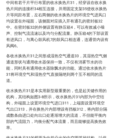
中间有若干片平行布置的收水换热片31，经穿设在收水换
热片间的连接杆34相互连接，并用固定支架35使收水换热
片等间距布置，左右两侧的收水换热片的环境空气进风口
均设置在外端面，该侧面对应插入开有通孔的密封板32
中。在密封板32的外侧设置有静压箱4，可以有效减小噪
声、控制气流流速以及均匀分配流量。静压箱4的下部设置
有进风口，与离心鼓风机7的鼓风口相连通，连通管内设有
风阀6。
各收水换热片31之间形成湿热空气通道33，其湿热空气侧
通道形状与通用收水器保持一致，不仅有消雾节水的功
能，同时具有通用收水器除飘水的功能。通过收水换热片
31将环境空气和湿热空气直接隔绝到两个互不相同的流
道。
收水换热片31是本实用新型最重要的，也是起关键作用的
机构，其结构如图3-8所示，收水换热片31内部为中空结
构，外端面上设置环境空气进口311，上端面设置环境空
气出口313，并在换热片内部增设有挡板312，将内部分隔
成数条由进口处向出口处逐渐增大的流道，不但能平衡内
部的气流阻力，均衡分配气体流量，而且能够提高换热效
率。
收水换热片31的截面为向前凸出的中空圆弧状结构，以保