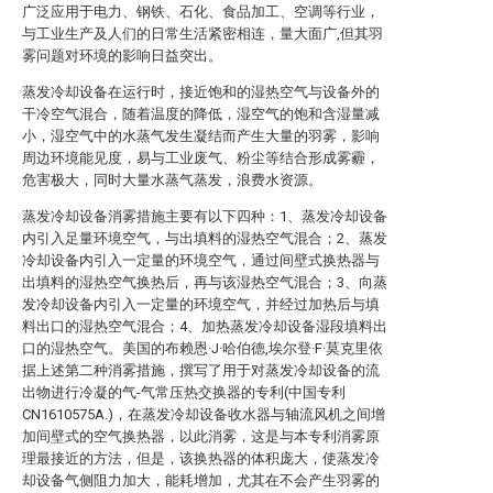
广泛应用于电力、钢铁、石化、食品加工、空调等行业，
与工业生产及人们的日常生活紧密相连，量大面广,但其羽
雾问题对环境的影响日益突出。
蒸发冷却设备在运行时，接近饱和的湿热空气与设备外的
干冷空气混合，随着温度的降低，湿空气的饱和含湿量减
小，湿空气中的水蒸气发生凝结而产生大量的羽雾，影响
周边环境能见度，易与工业废气、粉尘等结合形成雾霾，
危害极大，同时大量水蒸气蒸发，浪费水资源。
蒸发冷却设备消雾措施主要有以下四种：1、蒸发冷却设备
内引入足量环境空气，与出填料的湿热空气混合；2、蒸发
冷却设备内引入一定量的环境空气，通过间壁式换热器与
出填料的湿热空气换热后，再与该湿热空气混合；3、向蒸
发冷却设备内引入一定量的环境空气，并经过加热后与填
料出口的湿热空气混合；4、加热蒸发冷却设备湿段填料出
口的湿热空气。美国的布赖恩·J·哈伯德,埃尔登·F·莫克里依
据上述第二种消雾措施，撰写了用于对蒸发冷却设备的流
出物进行冷凝的气-气常压热交换器的专利(中国专利
CN1610575A.)，在蒸发冷却设备收水器与轴流风机之间增
加间壁式的空气换热器，以此消雾，这是与本专利消雾原
理最接近的方法，但是，该换热器的体积庞大，使蒸发冷
却设备气侧阻力加大，能耗增加，尤其在不会产生羽雾的