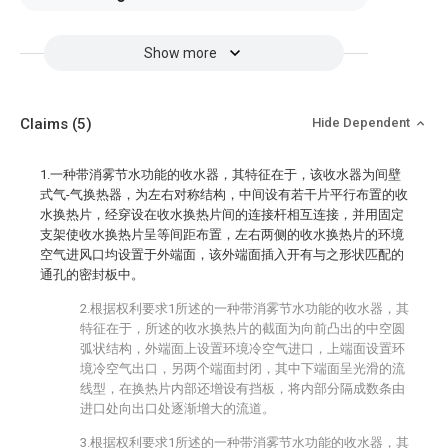
Show more
Claims
(5)
Hide Dependent
1.一种带消雾节水功能的收水器，其特征在于，该收水器为间壁
式气-气换热器，为左右对称结构，中间设有若干片平行布置的收
水换热片，经穿设在收水换热片间的连接杆相互连接，并用固定
支架使收水换热片呈等间距布置，左右两侧的收水换热片的环境
空气进风口均设置于外端面，该外端面插入开有与之形状匹配的
通孔的密封板中。
2.根据权利要求1所述的一种带消雾节水功能的收水器，其
特征在于，所述的收水换热片的截面为向前凸出的中空圆
弧状结构，外端面上设置环境冷空气进口，上端面设置环
境冷空气出口，另两个端面封闭，其中下端面呈光滑的流
线型，在换热片内部还增设有挡板，将内部分隔成数条由
进口处向出口处逐渐增大的流道。
3.根据权利要求1所述的一种带消雾节水功能的收水器，其