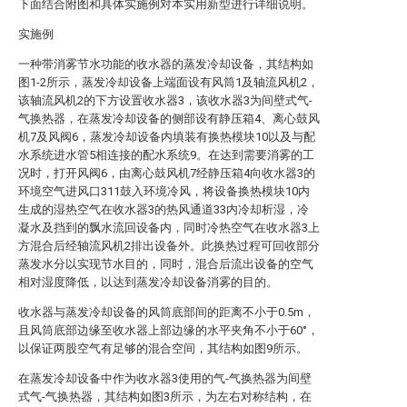
下面结合附图和具体实施例对本实用新型进行详细说明。
实施例
一种带消雾节水功能的收水器的蒸发冷却设备，其结构如
图1-2所示，蒸发冷却设备上端面设有风筒1及轴流风机2，
该轴流风机2的下方设置收水器3，该收水器3为间壁式气-
气换热器，在蒸发冷却设备的侧部设有静压箱4、离心鼓风
机7及风阀6，蒸发冷却设备内填装有换热模块10以及与配
水系统进水管5相连接的配水系统9。在达到需要消雾的工
况时，打开风阀6，由离心鼓风机7经静压箱4向收水器3的
环境空气进风口311鼓入环境冷风，将设备换热模块10内
生成的湿热空气在收水器3的热风通道33内冷却析湿，冷
凝水及挡到的飘水流回设备内，同时冷热空气在收水器3上
方混合后经轴流风机2排出设备外。此换热过程可回收部分
蒸发水分以实现节水目的，同时，混合后流出设备的空气
相对湿度降低，以达到蒸发冷却设备消雾的目的。
收水器与蒸发冷却设备的风筒底部间的距离不小于0.5m，
且风筒底部边缘至收水器上部边缘的水平夹角不小于60°，
以保证两股空气有足够的混合空间，其结构如图9所示。
在蒸发冷却设备中作为收水器3使用的气-气换热器为间壁
式气-气换热器，其结构如图3所示，为左右对称结构，在