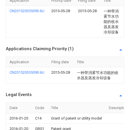
Application
Priority date
Filing date
Title
CN201520355090.6U
2015-05-28
2015-05-28
一种带消
雾节水功
能的收水
器及蒸发
冷却设备
Applications Claiming Priority (1)
Application
Filing date
Title
CN201520355090.6U
2015-05-28
一种带消雾节水功能的收
水器及蒸发冷却设备
Legal Events
Date
Code
Title
Description
2016-01-20
C14
Grant of patent or utility model
2016-01-20
GR01
Patent grant