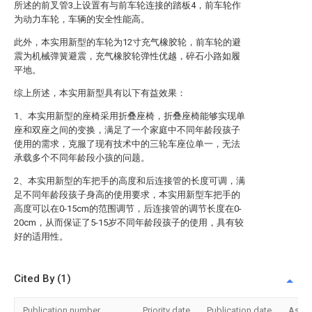
所述的前叉管3上设置有与前车轮连接的踏板4，前车轮作
为动力车轮，车辆的安全性能高。
此外，本实用新型的车轮为12寸充气橡胶轮，前车轮的避
震为机械弹簧避震，充气橡胶轮弹性优越，碎石小路如履
平地。
综上所述，本实用新型具有以下有益效果：
1、本实用新型的座椅采用折叠座椅，折叠座椅能够实现单
座和双座之间的变换，满足了一个家庭中不同年龄段孩子
使用的需求，克服了现有技术中的三轮车座位单一，无法
承载多个不同年龄段小孩的问题。
2、本实用新型的车把手的高度和后连接管的长度可调，满
足不同年龄段孩子身高的使用要求，本实用新型车把手的
高度可以在0-15cm的范围调节，后连接管的调节长度在0-
20cm，从而保证了5-15岁不同年龄段孩子的使用，具有较
好的适用性。
Cited By (1)
Publication number
Priority date
Publication date
Assi