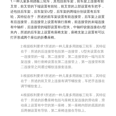
1.一种儿童多用踏板三轮车，其包括前车架，前车架上连接有前
叉管，前叉管的下端设置有前轮，前叉管的上部设置有车把手，
还包括后车架，后车架呈U型，后车架的两端分别设置有后车
轮，其特征在于：所述的前车架设置有前连接管，后车架上设置
有后连接管，后连接管上设置有骑行座椅，前连接管的末端连接
有中轴杆，后连接管的端部设置有U型夹，中轴杆铰接连接在U型
夹内，所述的后车架上设置有座椅支架，座椅支架上设置有可以
打开形成两个座位的折叠座椅。
2.根据权利要求1所述的一种儿童多用踏板三轮车，其特征
在于：所述的后连接管包括第一连接管，U型夹设置在第
一连接管的一端，第二连接管，第二连接管的一端与后车
架连接，骑行座椅设置在第二连接管上，第一连接管和第
二连接管之间通过螺纹连接套连接。
3.根据权利要求1所述的一种儿童多用踏板三轮车，其特征
在于：所述的前叉管上连接有调节螺纹套，车把手连接在
调节螺纹套上。
4.根据权利要求1所述的一种儿童多用踏板三轮车，其特征
在于：所述的折叠座椅包括与座椅支架连接的滑动座，滑
动座上设置有中空的第一座椅，第一座椅内部的底面的前
后两侧设置有导轨，第二座椅连接在导轨上。