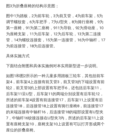
图3为折叠座椅的结构示意图；
图中1为踏板，2为前车轮，3为前叉管，4为前车架，5为
调节螺纹套，6为车把手，7为U型夹，8为骑行座椅，9为
第一座椅，91为第二座椅，911为导轨，92为滑动座，10
为座椅支架，11为后车架，12为后车轮，13为第二连接
管，14为螺纹连接套，15为第一连接管，16为中轴杆，17
为前连接管，18为后连接管。
具体实施方式
下面结合附图和具体实施例对本实用新型进一步说明。
如图1和图2所示的一种儿童多用踏板三轮车，其包括前车
架4，前车架4上连接有前叉管3，前叉管3的下端设置有前
轮2，前叉管3的上部设置有车把手6，还包括后车架11，
后车架11呈U型，后车架11的两端分别设置有后车轮12，
所述的前车架4设置有前连接管17，后车架11上设置有后
连接管18，后连接管18上设置有骑行座椅8，前连接管17
的末端连接有中轴杆16，后连接管18的端部设置有U型夹
7，中轴杆16铰接连接在U型夹7内，所述的后车架11上设
置有座椅支架10，座椅支架10上设置有可以打开形成两个
座位的折叠座椅。