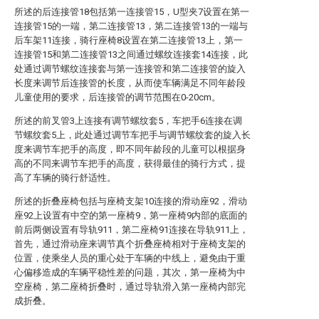
所述的后连接管18包括第一连接管15，U型夹7设置在第一
连接管15的一端，第二连接管13，第二连接管13的一端与
后车架11连接，骑行座椅8设置在第二连接管13上，第一
连接管15和第二连接管13之间通过螺纹连接套14连接，此
处通过调节螺纹连接套与第一连接管和第二连接管的旋入
长度来调节后连接管的长度，从而使车辆满足不同年龄段
儿童使用的要求，后连接管的调节范围在0-20cm。
所述的前叉管3上连接有调节螺纹套5，车把手6连接在调
节螺纹套5上，此处通过调节车把手与调节螺纹套的旋入长
度来调节车把手的高度，即不同年龄段的儿童可以根据身
高的不同来调节车把手的高度，获得最佳的骑行方式，提
高了车辆的骑行舒适性。
所述的折叠座椅包括与座椅支架10连接的滑动座92，滑动
座92上设置有中空的第一座椅9，第一座椅9内部的底面的
前后两侧设置有导轨911，第二座椅91连接在导轨911上，
首先，通过滑动座来调节真个折叠座椅相对于座椅支架的
位置，使乘坐人员的重心处于车辆的中线上，避免由于重
心偏移造成的车辆平稳性差的问题，其次，第一座椅为中
空座椅，第二座椅折叠时，通过导轨滑入第一座椅内部完
成折叠。