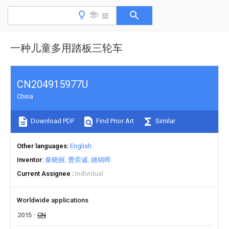
一种儿童多用踏板三轮车
CN204915977U
China
Download PDF
Find Prior Art
Similar
Other languages
English
Inventor
秦晓丽
曹奕诚
姚锦晖
Current Assignee
Individual
Worldwide applications
2015
CN