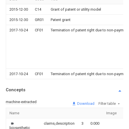
2015-12-30
C14
Grant of patent or utility model
2015-12-30
GR01
Patent grant
2017-10-24
CF01
Termination of patent right due to non-payment
2017-10-24
CF01
Termination of patent right due to non-payment
Concepts
machine-extracted
Download
Filter table
Name
Image
Se
claims,description
3
0.000
biosynthetic