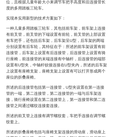
位，且根据儿童年龄大小来调节车把手高度和后连接管长
度的多用踏板三轮车。
实现本实用新型的技术方案如下：
一种儿童多用踏板三轮车，其包括前车架，前车架上连接
有前叉管，前叉管的下端设置有前轮，前叉管的上部设置
有车把手，还包括后车架，后车架呈U型，后车架的两端
分别设置有后车轮，其特征在于：所述的前车架设置有前
连接管，后车架上设置有后连接管，后连接管上设置有骑
行座椅，前连接管的末端连接有中轴杆，后连接管的端部
设置有U型夹，中轴杆铰接连接在U型夹内，所述的后车架
上设置有座椅支架，座椅支架上设置有可以打开形成两个
座位的折叠座椅。
所述的后连接管包括第一连接管，U型夹设置在第一连接
管的一端，第二连接管，第二连接管的一端与后车架连
接，骑行座椅设置在第二连接管上，第一连接管和第二连
接管之间通过螺纹连接套连接。
所述的前叉管上连接有调节螺纹套，车把手连接在调节螺
纹套上。
所述的折叠座椅包括与座椅支架连接的滑动座，滑动座上