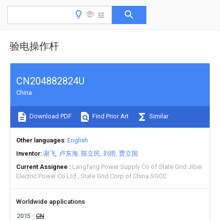
验电操作杆
CN204882824U
China
Download PDF
Find Prior Art
Similar
Other languages
English
Inventor
谢飞
卢东海
陈立民
刘雨
贾立国
Current Assignee
Langfang Power Supply Co of State Grid Jibei
Electric Power Co Ltd
State Grid Corp of China SGCC
Worldwide applications
2015
CN