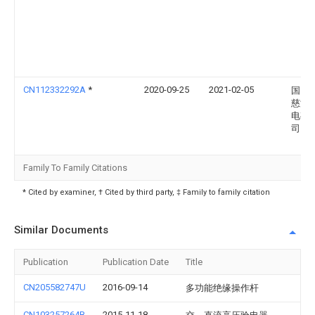
CN112332292A
*
2020-09-25
2021-02-05
国网
慈溪
电有
司
Family To Family Citations
* Cited by examiner, † Cited by third party, ‡ Family to family citation
Similar Documents
Publication
Publication Date
Title
CN205582747U
2016-09-14
多功能绝缘操作杆
CN103257264B
2015-11-18