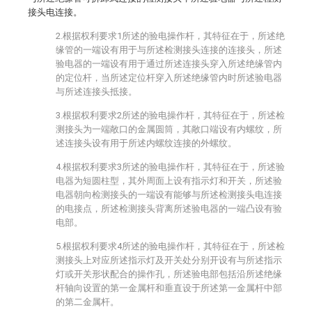
接头电连接。
2.根据权利要求1所述的验电操作杆，其特征在于，所述绝
缘管的一端设有用于与所述检测接头连接的连接头，所述
验电器的一端设有用于通过所述连接头穿入所述绝缘管内
的定位杆，当所述定位杆穿入所述绝缘管内时所述验电器
与所述连接头抵接。
3.根据权利要求2所述的验电操作杆，其特征在于，所述检
测接头为一端敞口的金属圆筒，其敞口端设有内螺纹，所
述连接头设有用于所述内螺纹连接的外螺纹。
4.根据权利要求3所述的验电操作杆，其特征在于，所述验
电器为短圆柱型，其外周面上设有指示灯和开关，所述验
电器朝向检测接头的一端设有能够与所述检测接头电连接
的电接点，所述检测接头背离所述验电器的一端凸设有验
电部。
5.根据权利要求4所述的验电操作杆，其特征在于，所述检
测接头上对应所述指示灯及开关处分别开设有与所述指示
灯或开关形状配合的操作孔，所述验电部包括沿所述绝缘
杆轴向设置的第一金属杆和垂直设于所述第一金属杆中部
的第二金属杆。