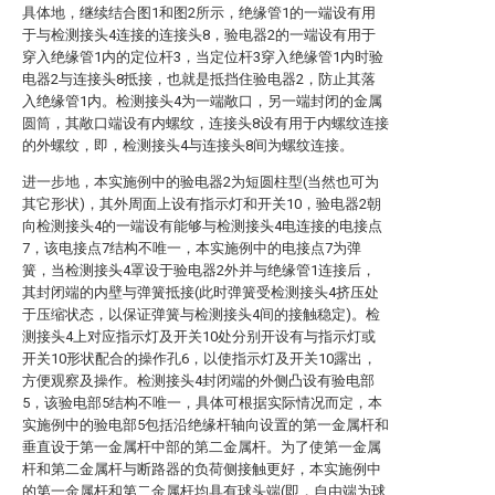
具体地，继续结合图1和图2所示，绝缘管1的一端设有用
于与检测接头4连接的连接头8，验电器2的一端设有用于
穿入绝缘管1内的定位杆3，当定位杆3穿入绝缘管1内时验
电器2与连接头8抵接，也就是抵挡住验电器2，防止其落
入绝缘管1内。检测接头4为一端敞口，另一端封闭的金属
圆筒，其敞口端设有内螺纹，连接头8设有用于内螺纹连接
的外螺纹，即，检测接头4与连接头8间为螺纹连接。
进一步地，本实施例中的验电器2为短圆柱型(当然也可为
其它形状)，其外周面上设有指示灯和开关10，验电器2朝
向检测接头4的一端设有能够与检测接头4电连接的电接点
7，该电接点7结构不唯一，本实施例中的电接点7为弹
簧，当检测接头4罩设于验电器2外并与绝缘管1连接后，
其封闭端的内壁与弹簧抵接(此时弹簧受检测接头4挤压处
于压缩状态，以保证弹簧与检测接头4间的接触稳定)。检
测接头4上对应指示灯及开关10处分别开设有与指示灯或
开关10形状配合的操作孔6，以使指示灯及开关10露出，
方便观察及操作。检测接头4封闭端的外侧凸设有验电部
5，该验电部5结构不唯一，具体可根据实际情况而定，本
实施例中的验电部5包括沿绝缘杆轴向设置的第一金属杆和
垂直设于第一金属杆中部的第二金属杆。为了使第一金属
杆和第二金属杆与断路器的负荷侧接触更好，本实施例中
的第一金属杆和第二金属杆均具有球头端(即，自由端为球