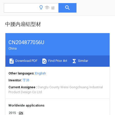
中腰内扇铝型材
CN204877056U
China
Download PDF
Find Prior Art
Similar
Other languages
English
Inventor
于沛
Current Assignee
Dangtu County Weisi Gongchuang Industrial
Product Design Co Ltd
Worldwide applications
2015
CN