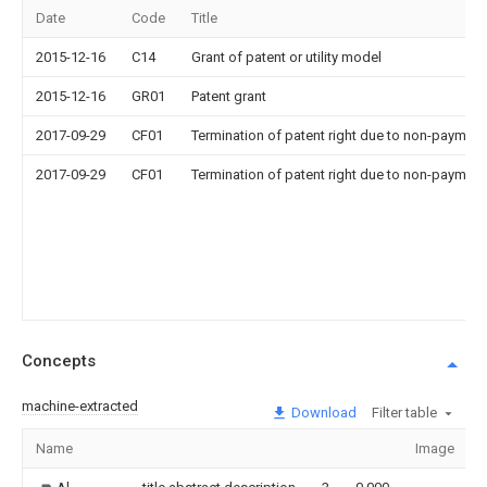
Date
Code
Title
2015-12-16
C14
Grant of patent or utility model
2015-12-16
GR01
Patent grant
2017-09-29
CF01
Termination of patent right due to non-payment
2017-09-29
CF01
Termination of patent right due to non-payment
Concepts
machine-extracted
Download
Filter table
Name
Image