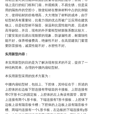
场上流行的铝门框和门扇，外观精美，不易生锈，但是采
用的隔热件的空腔小，致使铝材在整体材料中占的比例较
大，使得铝材的价格增高，大大增加了材料的成本，由于
铝型材具有重量轻，抗着力强的优点而被广泛应用在建筑
物上，但是铝型材不隔音、保温和抗震性能均差、且成本
高等缺陷，并且，现有的外开窗框型材膨胀系数比较大，
门窗安装好后易出现裂胶的现象，防渗漏性差，耐腐蚀性
能不好，保养维修费高，绝缘性不好，在高层建筑门窗需
要防雷接地，减震性能不好，水密性不好。
实用新型内容：
本实用新型的目的是为了解决现有技术的不足，提供了一
种结构简单、合理的中腰内扇铝型材。
本实用新型采用的技术方案为：
中腰内扇铝型材，包括上、下腔体，其特征在于：所述的
上腔体的右边板下部连接有带锯齿的卡接板、上部连接有
带C字形卡口的固定板，上腔体的左上角设有圆管，圆管
上连接有两个L形卡板、下端连接有T形卡接板，上腔体下
边板上设有隔音板卡槽；下腔体的上边板上设有隔音板卡
槽、两端均连接有一个L形卡板，左边板的下端连接有y形