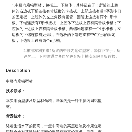
1.中腰内扇铝型材，包括上、下腔体，其特征在于：所述的上腔
体的右边板下部连接有带锯齿的卡接板、上部连接有带C字形卡口
的固定板，上腔体的左上角设有圆管，圆管上连接有两个L形卡
板、下端连接有T形卡接板，上腔体下边板上设有隔音板卡槽；下
腔体的上边板上设有隔音板卡槽、两端均连接有一个L形卡板，左
边板的下端连接有y形板，右边板的下端连接有带C字形的固定
板，下边板上设有两个n形槽。
2.根据权利要求1所述的中腰内扇铝型材，其特征在于：所
述的上、下腔体通过各自的隔音板卡槽安装隔音板连接。
Description
中腰内扇铝型材
技术领域：
本实用新型涉及铝型材领域，具体的是一种中腰内扇铝型
材。
背景技术：
随着生活水平的提高，一些中高端的高层建筑及小康住宅
用铝合金对其性能和表面的质量有较高的需求，目前，市