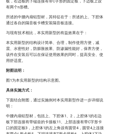
板，右边板的下端连接有带C字形的固定板，下边板上设
有两个n形槽。
所述的中腰内扇铝型材，其特征在于：所述的上、下腔体
通过各自的隔音板卡槽安装隔音板连接。
与现有技术相比，本实用新型的有益效果在于：
本实用新型的结构设计简单、合理，制作使用方便，减
震、水密性好，防膨胀效果、防渗漏性能好，保养方便，
该件在安装后可以在保证使用效果的同时，提高安全、使
用舒适度。
附图说明：
图1为本实用新型的结构示意图。
具体实施方式：
下面结合附图，通过实施例对本实用新型作进一步详细说
明：
中腰内扇铝型材，包括上、下腔体1、2，上腔体1的右边
板下部连接有带锯齿的卡接板11、上部连接有带C字形卡
口的固定板3，上腔体1的左上角设有圆管4，圆管4上连接
有两个L形卡板5、下端连接有T形卡接板6，上腔体1下边