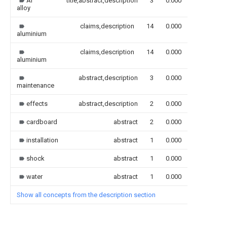
Al
title,abstract,description
3
0.000
alloy
claims,description
14
0.000
aluminium
claims,description
14
0.000
aluminium
abstract,description
3
0.000
maintenance
effects
abstract,description
2
0.000
cardboard
abstract
2
0.000
installation
abstract
1
0.000
shock
abstract
1
0.000
water
abstract
1
0.000
Show all concepts from the description section