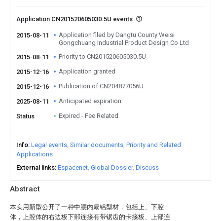
Application CN201520605030.5U events
Application filed by Dangtu County Weisi
2015-08-11
Gongchuang Industrial Product Design Co Ltd
Priority to CN201520605030.5U
2015-08-11
Application granted
2015-12-16
Publication of CN204877056U
2015-12-16
Anticipated expiration
2025-08-11
Expired - Fee Related
Status
Info
Legal events
Similar documents
Priority and Related
Applications
External links
Espacenet
Global Dossier
Discuss
Abstract
本实用新型公开了一种中腰内扇铝型材，包括上、下腔
体，上腔体的右边板下部连接有带锯齿的卡接板、上部连