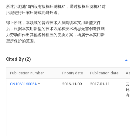
所述污泥池13内设有板框压滤机31，通过板框压滤机31对
污泥进行压缩压滤成泥饼外送。
综上所述，本领域的普通技术人员阅读本实用新型文件
后，根据本实用新型的技术方案和技术构思无需创造性脑
力劳动而作出其他各种相应的变换方案，均属于本实用新
型所保护的范围。
Cited By (2)
Publication number
Priority date
Publication date
Assi
CN106316005A
*
2016-11-09
2017-01-11
云南
环境
有限