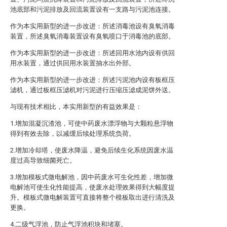
池底部和污泥排放及回流装置设有一支路与污泥池连接。
作为本实用新型的进一步改进：所述消毒池设有臭氧消毒
装置，所述臭氧消毒装置设有臭氧喷口于消毒池的底部。
作为本实用新型的进一步改进：所述回用水池内设有供回
用水装置，通过供回用水装置抽水出外部。
作为本实用新型的进一步改进：所述污泥池内设有板框压
滤机，通过板框压滤机对污泥进行压缩压滤成泥饼外送。
与现有技术相比，本实用新型的有益效果是：
1.增加混凝沉渣池，可使中药废水漂浮物与大颗粒悬浮物
得到有效去除，以减缓后续处理系统负荷。
2.增加冷却塔，使废水降温，避免后续生化系统因废水温
度过高导致细菌死亡。
3.增加模板式微电解池，因中药废水可生化性差，增加微
电解池可使生化性能提高，使废水处理效果得到大幅度提
升。模板式微电解装置可直接将整个模板取出进行清洗及
更换。
4.二级气浮池，防止气浮池积块和堵塞。