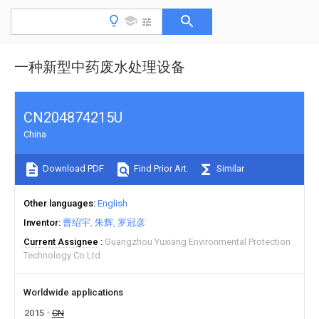
一种新型中药废水处理设备
CN204874215U
China
Download PDF
Find Prior Art
Similar
Other languages
English
Inventor
曹绍宇
朱辉
罗冠彦
Current Assignee
Guangzhou Yuxiang Environmental Protection
Technology Co Ltd
Worldwide applications
2015
CN