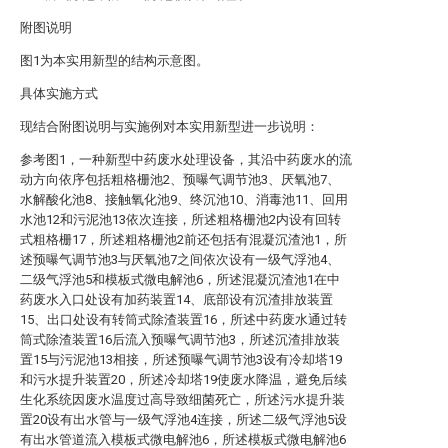
附图说明
图1为本实用新型的结构示意图。
具体实施方式
现结合附图说明与实施例对本实用新型进一步说明：
参考图1，一种新型中药废水处理设备，其沿中药废水的流
动方向依序包括粗格栅池2、预曝气调节池3、厌氧池7、
水解酸化池8、接触氧化池9、终沉池10、消毒池11、回用
水池12和污泥池13依次连接，所述粗格栅池2内设有回转
式粗格栅17，所述粗格栅池2前还包括有混凝沉渣池1，所
述预曝气调节池3与厌氧池7之间依次设有一级气浮池4、
二级气浮池5和模板式微电解池6，所述混凝沉渣池1在中
药废水入口处设有加药装置14、底部设有沉渣排放装置
15、出口处设有转筒式除渣装置16，所述中药废水通过转
筒式除渣装置16后流入预曝气调节池3，所述沉渣排放装
置15与污泥池13相接，所述预曝气调节池3设有冷却塔19
和污水提升装置20，所述冷却塔19使废水降温，避免后续
生化系统因废水温度过高导致细菌死亡，所述污水提升装
置20设有出水管与一级气浮池4连接，所述二级气浮池5设
有出水管道流入模板式微电解池6，所述模板式微电解池6