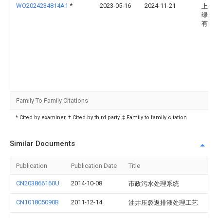
WO2024234814A1
*
2023-05-16
2024-11-21
上海
绿色
有限
Family To Family Citations
* Cited by examiner, † Cited by third party, ‡ Family to family citation
Similar Documents
Publication
Publication Date
Title
CN203866160U
2014-10-08
市政污水处理系统
CN101805090B
2011-12-14
油井压裂返排液处理工艺