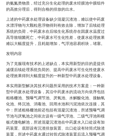
的氨氮类物质，经过充分生化处理的废水经膜池中膜组件
的高效分理后，得到合格的排放的出水。
上述的中药废水处理设备缺少混凝沉渣池，难以使中药废
水漂浮物与大颗粒悬浮物得到有效去除，增加了后续处理
系统的负荷，中药废水在后续生化系统存在因废水温度过
高导致细菌死亡，中药废水可生化性差，使废水处理效果
难以大幅度提升，且耗能增加，气浮池容易积块，堵塞。
发明内容
为了克服现有技术的上述缺点，本实用新型的目的是提供
减缓后续处理系统负荷的、提高中药废水可生化性使废水
处理效果得到大幅度提升的一种新型中药废水处理设备。
本实用新型解决其技术问题所采用的技术方案是：一种新
型中药废水处理设备，其沿中药废水的流动方向依序包括
粗格栅池、预曝气调节池、厌氧池、水解酸化池、接触氧
化池、终沉池、消毒池、回用水池和污泥池依次连接，其
中：所述粗格栅池前还包括有混凝沉渣池，所述预曝气调
节池与厌氧池之间依次设有一级气浮池、二级气浮池和模
板式微电解池，所述混凝沉渣池在中药废水入口处设有加
药装置、底部设有沉渣排放装置、出口处设有转筒式除渣
装置，所述中药废水通过转筒式除渣装置后流入预曝气调