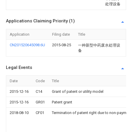
处理设备
Applications Claiming Priority (1)
Application
Filing date
Title
CN201520645098.6U
2015-08-25
一种新型中药废水处理设
备
Legal Events
Date
Code
Title
2015-12-16
C14
Grant of patent or utility model
2015-12-16
GR01
Patent grant
2018-08-10
CF01
Termination of patent right due to non-payment