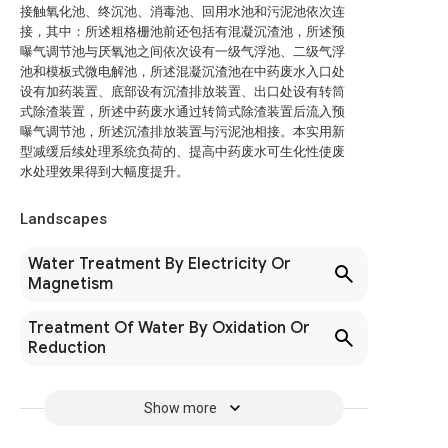
接触氧化池、终沉池、消毒池、回用水池和污泥池依次连
接，其中：所述粗格栅池前还包括有混凝沉渣池，所述预
曝气调节池与厌氧池之间依次设有一级气浮池、二级气浮
池和模板式微电解池，所述混凝沉渣池在中药废水入口处
设有加药装置、底部设有沉渣排放装置、出口处设有转筒
式除渣装置，所述中药废水通过转筒式除渣装置后流入预
曝气调节池，所述沉渣排放装置与污泥池相接。本实用新
型减缓后续处理系统负荷的、提高中药废水可生化性使废
水处理效果得到大幅度提升。
Landscapes
Water Treatment By Electricity Or
Magnetism
Treatment Of Water By Oxidation Or
Reduction
Show more