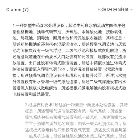
Claims
(7)
Hide Dependent
1.一种新型中药废水处理设备，其沿中药废水的流动方向依序包
括粗格栅池、预曝气调节池、厌氧池、水解酸化池、接触氧化
池、终沉池、消毒池、回用水池和污泥池依次连接，其特征是：
所述粗格栅池前还包括有混凝沉渣池，所述预曝气调节池与厌氧
池之间依次设有一级气浮池、二级气浮池和模板式微电解池，所
述混凝沉渣池在中药废水入口处设有加药装置、底部设有沉渣排
放装置、出口处设有转筒式除渣装置，所述中药废水通过转筒式
除渣装置后流入预曝气调节池，所述沉渣排放装置与污泥池相
接，所述预曝气调节池设有冷却塔和污水提升装置，所述污水提
升装置设有出水管与一级气浮池连接，所述二级气浮池设有出水
管道流入模板式微电解池，所述模板式微电解池内设有模板式微
电解装置和反洗装置。
2.根据权利要求1所述的一种新型中药废水处理设备，其特
征是：所述预曝气调节池还设有第一曝气系统，所述第一
曝气系统包括有预曝气装置和第一鼓风机，所述预曝气装
置置于预曝气调节池的底部，由第一鼓风机提供动力，所
述模板式微电解池底部设有反气装置，所述反洗装置与第
一鼓风机连接，所述接触氧化池设有第二曝气系统，所述