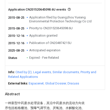
Application CN201520645098.6U events
Application filed by Guangzhou Yuxiang
2015-08-25
Environmental Protection Technology Co Ltd
Priority to CN201520645098.6U
2015-08-25
Application granted
2015-12-16
Publication of CN204874215U
2015-12-16
Anticipated expiration
2025-08-25
Expired - Fee Related
Status
Info
Cited by (2)
Legal events
Similar documents
Priority and
Related Applications
External links
Espacenet
Global Dossier
Discuss
Abstract
一种新型中药废水处理设备，其沿中药废水的流动方向依
序包括粗格栅池、预曝气调节池、厌氧池、水解酸化池、