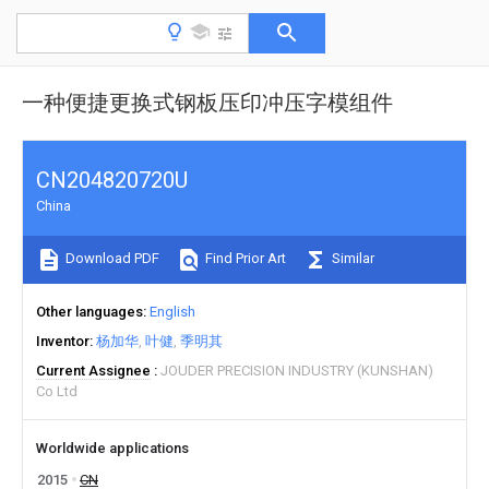
一种便捷更换式钢板压印冲压字模组件
CN204820720U
China
Download PDF
Find Prior Art
Similar
Other languages
English
Inventor
杨加华
叶健
季明其
Current Assignee
JOUDER PRECISION INDUSTRY (KUNSHAN)
Co Ltd
Worldwide applications
2015
CN