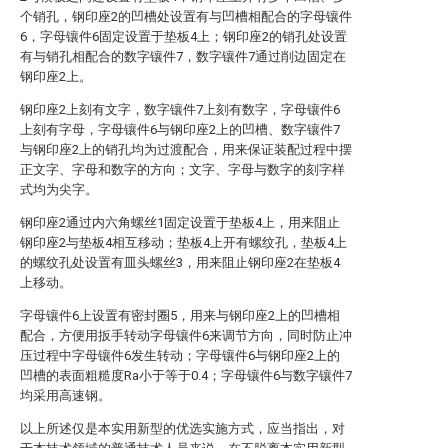
个销孔，钢印座2的凹槽处设置有与凹槽相配合的字母镶件
6，字母镶件6固定设置于垫板4上；钢印座2的销孔处设置
有与销孔相配合的数字镶件7，数字镶件7通过削边固定在
钢印座2上。
钢印座2上刻有文字，数字镶件7上刻有数字，字母镶件6
上刻有字母，字母镶件6与钢印座2上的凹槽、数字镶件7
与钢印座2上的销孔均为过渡配合，用来保证装配过程中摆
正文字、字母和数字的方向；文字、字母与数字的刻字样
式均为尖字。
钢印座2通过内六角螺丝1固定设置于垫板4上，用来阻止
钢印座2与垫板4相互移动；垫板4上开有螺纹孔，垫板4上
的螺纹孔处设置有皿头螺丝3，用来阻止钢印座2在垫板4
上移动。
字母镶件6上设置有密封圈5，用来与钢印座2上的凹槽相
配合，方便用扳手转动字母镶件6来调节方向，同时防止冲
压过程中字母镶件6发生转动；字母镶件6与钢印座2上的
凹槽的表面粗糙度Ra小于等于0.4；字母镶件6与数字镶件7
均采用高速钢。
以上所述仅是本实用新型的优选实施方式，应当指出，对