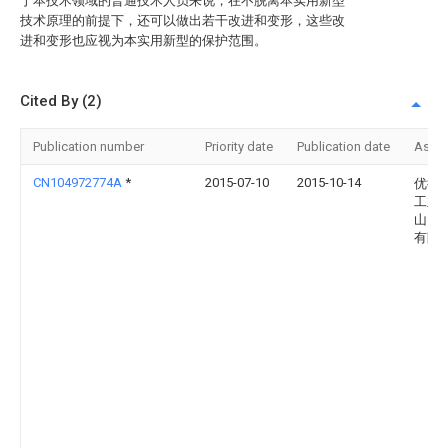
于本技术领域的普通技术人员来说，在不脱离本实用新型
技术原理的前提下，还可以做出若干改进和变形，这些改
进和变形也应视为本实用新型的保护范围。
Cited By (2)
Publication number
Priority date
Publication date
Assi
CN104972774A
*
2015-07-10
2015-10-14
优德
工业
山）
有限