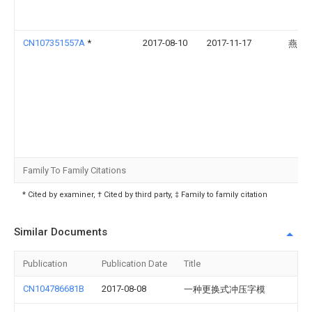
CN107351557A
*
2017-08-10
2017-11-17
燕山
Family To Family Citations
* Cited by examiner, † Cited by third party, ‡ Family to family citation
Similar Documents
Publication
Publication Date
Title
CN104786681B
2017-08-08
一种更换式冲压字模