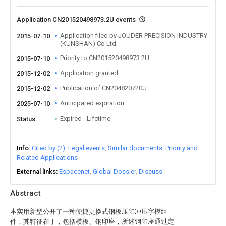
Application CN201520498973.2U events
Application filed by JOUDER PRECISION INDUSTRY
2015-07-10
(KUNSHAN) Co Ltd
Priority to CN201520498973.2U
2015-07-10
Application granted
2015-12-02
Publication of CN204820720U
2015-12-02
Anticipated expiration
2025-07-10
Expired - Lifetime
Status
Info
Cited by (2)
Legal events
Similar documents
Priority and
Related Applications
External links
Espacenet
Global Dossier
Discuss
Abstract
本实用新型公开了一种便捷更换式钢板压印冲压字模组
件，其特征在于，包括模板、钢印座，所述钢印座通过定