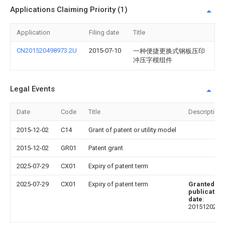
Applications Claiming Priority (1)
Application
Filing date
Title
CN201520498973.2U
2015-07-10
一种便捷更换式钢板压印
冲压字模组件
Legal Events
Date
Code
Title
Description
2015-12-02
C14
Grant of patent or utility model
2015-12-02
GR01
Patent grant
2025-07-29
CX01
Expiry of patent term
2025-07-29
CX01
Expiry of patent term
Granted
publication
date
:
20151202