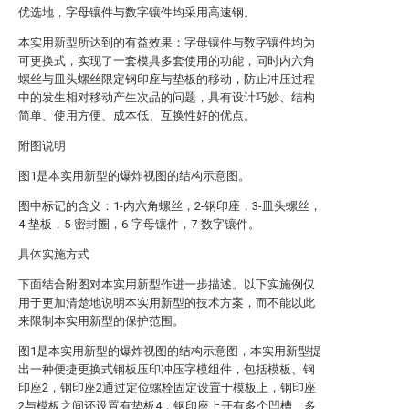
优选地，字母镶件与数字镶件均采用高速钢。
本实用新型所达到的有益效果：字母镶件与数字镶件均为
可更换式，实现了一套模具多套使用的功能，同时内六角
螺丝与皿头螺丝限定钢印座与垫板的移动，防止冲压过程
中的发生相对移动产生次品的问题，具有设计巧妙、结构
简单、使用方便、成本低、互换性好的优点。
附图说明
图1是本实用新型的爆炸视图的结构示意图。
图中标记的含义：1-内六角螺丝，2-钢印座，3-皿头螺丝，
4-垫板，5-密封圈，6-字母镶件，7-数字镶件。
具体实施方式
下面结合附图对本实用新型作进一步描述。以下实施例仅
用于更加清楚地说明本实用新型的技术方案，而不能以此
来限制本实用新型的保护范围。
图1是本实用新型的爆炸视图的结构示意图，本实用新型提
出一种便捷更换式钢板压印冲压字模组件，包括模板、钢
印座2，钢印座2通过定位螺栓固定设置于模板上，钢印座
2与模板之间还设置有垫板4，钢印座上开有多个凹槽、多