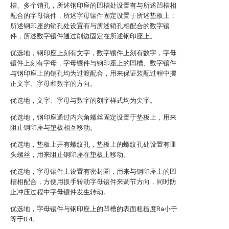
槽、多个销孔，所述钢印座的凹槽处设置有与所述凹槽相
配合的字母镶件，所述字母镶件固定设置于所述垫板上；
所述钢印座的销孔处设置有与所述销孔相配合的数字镶
件，所述数字镶件通过削边固定在所述钢印座上。
优选地，钢印座上刻有文字，数字镶件上刻有数字，字母
镶件上刻有字母，字母镶件与钢印座上的凹槽、数字镶件
与钢印座上的销孔均为过渡配合，用来保证装配过程中摆
正文字、字母和数字的方向。
优选地，文字、字母与数字的刻字样式均为尖字。
优选地，钢印座通过内六角螺丝固定设置于垫板上，用来
阻止钢印座与垫板相互移动。
优选地，垫板上开有螺纹孔，垫板上的螺纹孔处设置有皿
头螺丝，用来阻止钢印座在垫板上移动。
优选地，字母镶件上设置有密封圈，用来与钢印座上的凹
槽相配合，方便用扳手转动字母镶件来调节方向，同时防
止冲压过程中字母镶件发生转动。
优选地，字母镶件与钢印座上的凹槽的表面粗糙度Ra小于
等于0.4。