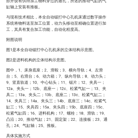
部开设有供待加工物料穿过的通孔，所述的推动气缸的气
缸轴上安装有推板。
与现有技术相比，本全自动锯打中心孔机床通过数字操作
系统将物料送至加工位置，动力头移动至精确位置进行加
工，其具有复合加工功能，自动化程度高。
附图说明
图1是本全自动锯打中心孔机床的立体结构示意图。
图2是进料机构的立体结构示意图。
图中，1、床身底座；2、滑鞍；3、横向导轨；4、左滑
台；5、右滑台；6、动力箱；7、纵向导轨；8、动力头；
9、竖直轨道；10、中心钻头；11、锯片；12、夹具一；
12a、夹头一；12b、底座一；12c、松紧气缸一；13、夹
具二；13a、夹头二；13b、底座二；13c、松紧气缸二；
14、夹具三；14a、夹头三；14b、底座三；14c、松紧气
缸三；15、夹具四；15a、夹头四；15b、底座四；15c、
松紧气缸四；16、进料机构；17、螺栓；18、滑轨；19、
凸沿；20、推动气缸；21、固定架；22、连接板；23、通
孔；24、气缸轴；25、推板。
具体实施方式