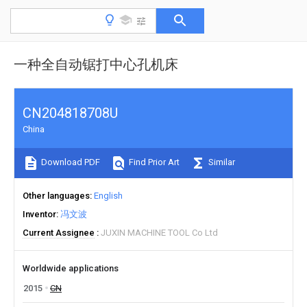
一种全自动锯打中心孔机床
CN204818708U
China
Download PDF
Find Prior Art
Similar
Other languages
English
Inventor
冯文波
Current Assignee
JUXIN MACHINE TOOL Co Ltd
Worldwide applications
2015
CN