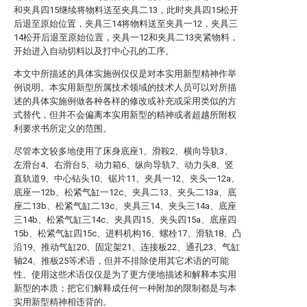
和夹具四15继续将物料送至夹具二13，此时夹具四15松开
后退至原始位置，夹具三14将物料送至夹具一12，夹具三
14松开后退至原始位置，夹具一12和夹具二13夹紧物料，
开始进入自动切料以及打中心孔的工序。
本文中所描述的具体实施例仅仅是对本实用新型精神作举
例说明。本实用新型所属技术领域的技术人员可以对所描
述的具体实施例做各种各样的修改或补充或采用类似的方
式替代，但并不会偏离本实用新型的精神或者超越所附权
利要求书所定义的范围。
尽管本文较多地使用了床身底座1、滑鞍2、横向导轨3、
左滑台4、右滑台5、动力箱6、纵向导轨7、动力头8、竖
直轨道9、中心钻头10、锯片11、夹具一12、夹头一12a、
底座一12b、松紧气缸一12c、夹具二13、夹头二13a、底
座二13b、松紧气缸二13c、夹具三14、夹头三14a、底座
三14b、松紧气缸三14c、夹具四15、夹头四15a、底座四
15b、松紧气缸四15c、进料机构16、螺栓17、滑轨18、凸
沿19、推动气缸20、固定架21、连接板22、通孔23、气缸
轴24、推板25等术语，但并不排除使用其它术语的可能
性。使用这些术语仅仅是为了更方便地描述和解释本实用
新型的本质；把它们解释成任何一种附加的限制都是与本
实用新型精神相违背的。