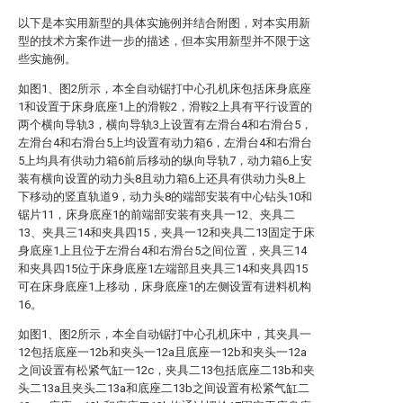
以下是本实用新型的具体实施例并结合附图，对本实用新
型的技术方案作进一步的描述，但本实用新型并不限于这
些实施例。
如图1、图2所示，本全自动锯打中心孔机床包括床身底座
1和设置于床身底座1上的滑鞍2，滑鞍2上具有平行设置的
两个横向导轨3，横向导轨3上设置有左滑台4和右滑台5，
左滑台4和右滑台5上均设置有动力箱6，左滑台4和右滑台
5上均具有供动力箱6前后移动的纵向导轨7，动力箱6上安
装有横向设置的动力头8且动力箱6上还具有供动力头8上
下移动的竖直轨道9，动力头8的端部安装有中心钻头10和
锯片11，床身底座1的前端部安装有夹具一12、夹具二
13、夹具三14和夹具四15，夹具一12和夹具二13固定于床
身底座1上且位于左滑台4和右滑台5之间位置，夹具三14
和夹具四15位于床身底座1左端部且夹具三14和夹具四15
可在床身底座1上移动，床身底座1的左侧设置有进料机构
16。
如图1、图2所示，本全自动锯打中心孔机床中，其夹具一
12包括底座一12b和夹头一12a且底座一12b和夹头一12a
之间设置有松紧气缸一12c，夹具二13包括底座二13b和夹
头二13a且夹头二13a和底座二13b之间设置有松紧气缸二