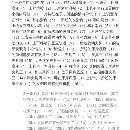
1.一种全自动锯打中心孔机床，包括床身底座（1）和设置于床身
底座（1）上的滑鞍（2），所述的滑鞍（2）上具有平行设置的两
个横向导轨（3），其特征在于，所述的横向导轨（3）上设置有
左滑台（4）和右滑台（5），所述的左滑台（4）和右滑台（5）
上均设置有动力箱（6），所述的左滑台（4）和右滑台（5）上均
具有供动力箱（6）前后移动的纵向导轨（7），所述的动力箱
（6）上安装有横向设置的动力头（8）且动力箱（6）上还具有供
动力头（8）上下移动的竖直轨道（9），所述的动力头（8）的端
部安装有中心钻头（10）和锯片（11），所述的床身底座（1）
的前端部安装有夹具一（12）、夹具二（13）、夹具三（14）和
夹具四（15），所述的夹具一（12）和夹具二（13）固定于床身
底座（1）上且位于左滑台（4）和右滑台（5）之间位置，所述的
夹具三（14）和夹具四（15）位于床身底座（1）左端部且夹具
三（14）和夹具四（15）可在床身底座（1）上移动，所述的床
身底座（1）的左侧设置有进料机构（16）。
2.根据权利要求1所述的一种全自动锯打中心孔机床，其特
征在于，所述的夹具一（12）包括底座一（12b）和夹头
一（12a）且底座一（12b）和夹头一（12a）之间设置有
松紧气缸一（12c），所述的夹具二（13）包括底座二
（13b）和夹头二（13a）且夹头二（13a）和底座二
（13b）之间设置有松紧气缸二（13c），所述的底座一
（12b）和底座二（13b）均通过螺栓（17）固定于床身底