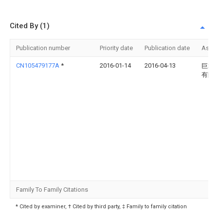
Cited By (1)
Publication number
Priority date
Publication date
Assi
CN105479177A
*
2016-01-14
2016-04-13
巨鑫
有限
Family To Family Citations
* Cited by examiner, † Cited by third party, ‡ Family to family citation