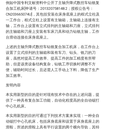
例如中国专利文献资料中公开了主轴升降式数控车钻铣复
合加工机床[申请号：201320758148.2；授权公告号：
CN203665074U]，其包括安装在床身底座上的框式立柱及
一工作台，框式立柱上设置有主轴箱，主轴箱上连接有主
轴，工作台上设置有立式排列的主轴箱和刀座，立式排列
的主轴箱和刀座上安装有车床刀具和动力钻铣主轴，工作
台滑动连接在床身底座上。
上述的主轴升降式数控车钻铣复合加工机床，在工作台上
设置了立式排列的主轴箱和装有车刀、钻头、铣刀的刀
座，虽然对提高工作效率、提高工件的加工精度有所帮
助，但是该类设备结构复杂，钻铣工序切换时调整不方
便，辅助时间过长，且还需人工手动上下料，降低了生产
加工效率。
发明内容
本实用新型的目的是针对现有技术中存在的上述问题，提
供了一种具有复合加工功能，自动化程度高的全自动锯打
中心孔机床。
本实用新型的目的可通过下列技术方案来实现：一种全自
动锯打中心孔机床，包括床身底座和设置于床身底座上的
滑鞍，所述的滑鞍上具有平行设置的两个横向导轨，其特