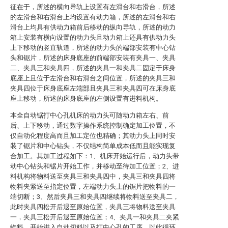
征在于，所述的横向导轨上设置有左滑台和右滑台，所述
的左滑台和右滑台上均设置有动力箱，所述的左滑台和右
滑台上均具有供动力箱前后移动的纵向导轨，所述的动力
箱上安装有横向设置的动力头且动力箱上还具有供动力头
上下移动的竖直轨道，所述的动力头的端部安装有中心钻
头和锯片，所述的床身底座的前端部安装有夹具一、夹具
二、夹具三和夹具四，所述的夹具一和夹具二固定于床身
底座上且位于左滑台和右滑台之间位置，所述的夹具三和
夹具四位于床身底座左端部且夹具三和夹具四可在床身底
座上移动，所述的床身底座的左侧设置有进料机构。
本全自动锯打中心孔机床的动力头可随动力箱左右、前
后、上下移动，通过数字操作系统控制确定加工位置，不
仅自动化程度高而且加工定位也精确；其动力头上同时安
装了锯片和中心钻头，不仅结构简单成本低而且能实现复
合加工。其加工过程如下：1、机床开始运行后，动力头带
动中心钻头和锯片开始工作，并移动至待加工位置；2、进
料机构将物料送至夹具三和夹具四中，夹具三和夹具四将
物料夹紧送至指定位置，左端动力头上的锯片把物料的一
端切断；3、然后夹具三和夹具四继续将物料送至夹具二，
此时夹具四松开后退至原始位置，夹具三将物料送至夹具
一，夹具三松开后退至原始位置；4、夹具一和夹具二夹紧
物料，开始进入自动切料以及打中心孔的工序。以此循环