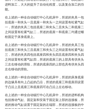
进料加工，大大的提升了自动化程度，以及复合加工的功
能。
在上述的一种全自动锯打中心孔机床中，所述的夹具一包
括底座一和夹头一且底座一和夹头一之间设置有松紧气缸
一，所述的夹具二包括底座二和夹头二且夹头二和底座二
之间设置有松紧气缸二，所述的底座一和底座二均通过螺
栓固定于床身底座上。
在上述的一种全自动锯打中心孔机床中，所述的夹具三包
括底座三和夹头三且底座三和夹头三之间设置有松紧气缸
三，所述的夹具四包括底座四和夹头四且底座四和夹头四
之间设置有松紧气缸四，所述的底座三的上部具有供夹头
三左右移动的滑轨，所述的底座四的上部也具有供夹头四
左右移动的滑轨。
在上述的一种全自动锯打中心孔机床中，所述的床身底座
的边缘具有向上凸起的凸沿，所述的底座三和底座四设置
于凸沿上且底座三和底座四可在凸沿上左右移动。
在上述的一种全自动锯打中心孔机床中，所述的进料机构
包括推动气缸、固定架和安装于固定架上部的连接板，所
述的推动气缸设置于固定架的左端部，所述的连接板的中