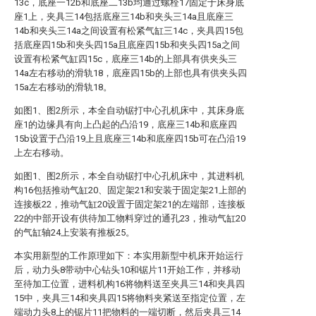
13c，底座一12b和底座二13b均通过螺栓17固定于床身底
座1上，夹具三14包括底座三14b和夹头三14a且底座三
14b和夹头三14a之间设置有松紧气缸三14c，夹具四15包
括底座四15b和夹头四15a且底座四15b和夹头四15a之间
设置有松紧气缸四15c，底座三14b的上部具有供夹头三
14a左右移动的滑轨18，底座四15b的上部也具有供夹头四
15a左右移动的滑轨18。
如图1、图2所示，本全自动锯打中心孔机床中，其床身底
座1的边缘具有向上凸起的凸沿19，底座三14b和底座四
15b设置于凸沿19上且底座三14b和底座四15b可在凸沿19
上左右移动。
如图1、图2所示，本全自动锯打中心孔机床中，其进料机
构16包括推动气缸20、固定架21和安装于固定架21上部的
连接板22，推动气缸20设置于固定架21的左端部，连接板
22的中部开设有供待加工物料穿过的通孔23，推动气缸20
的气缸轴24上安装有推板25。
本实用新型的工作原理如下：本实用新型中机床开始运行
后，动力头8带动中心钻头10和锯片11开始工作，并移动
至待加工位置，进料机构16将物料送至夹具三14和夹具四
15中，夹具三14和夹具四15将物料夹紧送至指定位置，左
端动力头8上的锯片11把物料的一端切断，然后夹具三14