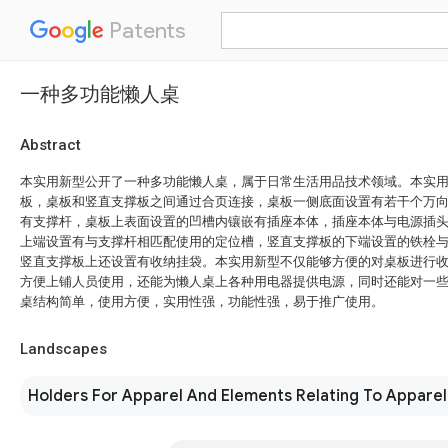
Patents
一种多功能懒人桌
Abstract
本实用新型公开了一种多功能懒人桌，属于日常生活用品技术领域。本实
板，桌板和竖直支撑板之间通过合页连接，桌板一侧底面设置有若干个万
有支撑杆，桌板上表面设置的凹槽内镶嵌有插座本体，插座本体与电源插
上端设置有与支撑杆相匹配使用的定位槽，竖直支撑板的下端设置的铁栓
竖直支撑板上还设置有收纳挂袋。本实用新型不仅能够方便的对桌板进行
方便上铺人员使用，还能为懒人桌上各种用电器提供电源，同时还能对一
桌结构简单，使用方便，实用性强，功能性强，易于推广使用。
Landscapes
Holders For Apparel And Elements Relating To Apparel