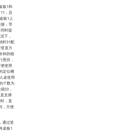
桌板1和
11，且
桌板1上
连接，导
，同时提
情况下，
销杆31配
持竖直方
水杯的稳
行悬挂，
方便使用
的定位槽
懒人桌使用
2的个数为
袋23，
竖直支撑
用时，直
间，方便
，通过竖
将桌板1