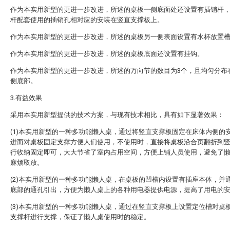
作为本实用新型的更进一步改进，所述的桌板一侧底面处还设置有插销杆
杆配套使用的插销孔相对应的安装在竖直支撑板上。
作为本实用新型的更进一步改进，所述的桌板另一侧表面设置有水杯放置
作为本实用新型的更进一步改进，所述的桌板底面还设置有挂钩。
作为本实用新型的更进一步改进，所述的万向节的数目为3个，且均匀分布
侧底部。
3.有益效果
采用本实用新型提供的技术方案，与现有技术相比，具有如下显著效果：
(1)本实用新型的一种多功能懒人桌，通过将竖直支撑板固定在床体内侧的
进而对桌板固定支撑方便人们使用，不使用时，直接将桌板沿合页翻折到
行收纳固定即可，大大节省了室内占用空间，方便上铺人员使用，避免了
麻烦取放。
(2)本实用新型的一种多功能懒人桌，在桌板的凹槽内设置有插座本体，并
底部的通孔引出，方便为懒人桌上的各种用电器提供电源，提高了用电的
(3)本实用新型的一种多功能懒人桌，通过在竖直支撑板上设置定位槽对桌
支撑杆进行支撑，保证了懒人桌使用时的稳定。