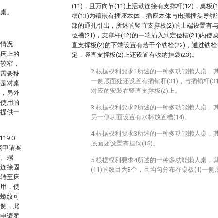
(11)，且万向节(11)上活动连接有支撑杆(12)，桌板(
人桌。
槽(13)内镶嵌有插座本体，插座本体与电源插头导线连
部的通孔引出，所述的竖直支撑板(2)的上端设置有与
位槽(21)，支撑杆(12)的一端插入到定位槽(21)内
的情况
直支撑板(2)的下端设置有若干个铁栓(22)，通过铁栓
在床上的
定，竖直支撑板(2)上还设置有收纳挂袋(23)。
比较窄，
2.根据权利要求1所述的一种多功能懒人桌，其
则需要移
一侧底面处还设置有插销杆(31)，与插销杆(31
还是对桌
对应的安装在竖直支撑板(2)上。
系，另外
了使用的
3.根据权利要求2所述的一种多功能懒人桌，其
，提供一
另一侧表面设置有水杯放置槽(14)。
4.根据权利要求3所述的一种多功能懒人桌，其
9.0，
底面还设置有挂钩(15)。
该申请案
钉、螺
5.根据权利要求4所述的一种多功能懒人桌，
，连接固
(11)的数目为3个，且均匀分布在桌板(1)一侧
翻转至床
作用，使
有螺纹可
外侧，此
该申请案