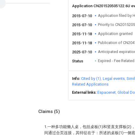
Application CN201520505122.6U e
Application filed by 
2015-07-10
Priority to CN201520
2015-07-10
Application granted
2015-11-18
Publication of CN20
2015-11-18
Anticipated expiratio
2025-07-10
Expired - Fee Related
Status
Info
Cited by (1)
Legal events
Simi
Related Applications
External links
Espacenet
Global Do
Claims
(5)
1.一种多功能懒人桌，包括桌板(1)和竖直支撑板(2)，
间通过合页连接，其特征在于：所述的桌板(1)一侧