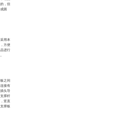
目的，但
造成困
，采用本
间，方便
物品进行
用。
撑板之间
动连接有
源插头导
与支撑杆
面，竖直
直支撑板