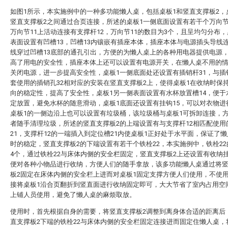
如图1所示，本实施例中的一种多功能懒人桌，包括桌板1和竖直支撑板2，
竖直支撑板2之间通过合页连接，所述的桌板1一侧底面设置有若干个万向节
万向节11上活动连接有支撑杆12，万向节11的数目为3个，且呈均匀分布，
表面设置有凹槽13，凹槽13内镶嵌有插座本体，插座本体与电源插头导线
线穿过凹槽13底部的通孔引出，方便的为懒人桌上的各种用电器提供电源
高了用电的安全性，插座本体上还可以设置有电源开关，在懒人桌不用的
关闭电源，进一步提高安全性，桌板1一侧底面处还设置有插销杆31，与插
套使用的插销孔32相对应的安装在竖直支撑板2上，使得桌板1在收纳时保
向的稳定性，提高了安全性，桌板1另一侧表面设置有水杯放置槽14，便于
定放置，避免水杯的随意滑动，桌板1底面还设置有挂钩15，可以对衣物进
桌板1的一侧边沿上也可以设置有垃圾桶，该垃圾桶与桌板1可拆卸连接，
者随手清理垃圾，所述的竖直支撑板2的上端设置有与支撑杆12相匹配使用
21，支撑杆12的一端插入到定位槽21内使桌板1正好处于水平面，保证了
时的稳定，竖直支撑板2的下端设置有若干个铁栓22，本实施例中，铁栓2
4个，通过铁栓22与床体内侧的安全栏固定，竖直支撑板2上还设置有收纳挂
便对各种小物品进行收纳，方便人们的随手拿放，该多功能懒人桌通过将
板2固定在床体内侧的安全栏上进而对桌板1固定支撑方便人们使用，不使
接将桌板1沿合页翻折到竖直面进行收纳固定即可，大大节省了室内占用空
上铺人员使用，避免了懒人桌的麻烦取放。
使用时，首先根据自身的需要，将竖直支撑板2调整到离身体合适的距离后
直支撑板2下端的铁栓22与床体内侧的安全栏固定连接进而固定住懒人桌，