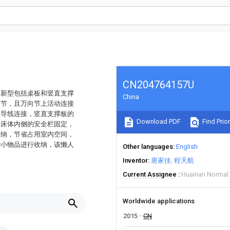
CN204764157U
用新型包括桌板和竖直支撑
China
向节，且万向节上活动连接
头导线连接，竖直支撑板的
Download PDF
Find Prior
与床体内侧的安全栏固定，
收纳，节省占用室内空间，
些小物品进行收纳，该懒人
Other languages
English
Inventor
唐家佳
程天航
Current Assignee
Huainan Normal 
Worldwide applications
2015
CN