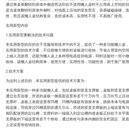
通过将桌体翻转到床体外侧进而达到在不使用懒人桌时不占用床上空间的
是当桌体翻转到床体外侧时，对地面上活动的室友而言，容易磕磕碰碰，
扰，而且该懒人桌结构复杂，造价成本高，实用性不强，不易推广使用。
实用新型内容
1.实用新型要解决的技术问题
本实用新型的目的在于克服现有技术中的不足，提供了一种多功能懒人桌
实用新型的技术方案，不仅能够方便的对桌板进行收纳，节省占用室内空
上铺人员使用，还能为懒人桌上各种用电器提供电源，同时还能对一些小
收纳，该懒人桌结构简单，使用方便，实用性强，功能性强，易于推广使
2.技术方案
为达到上述目的，本实用新型提供的技术方案为：
本实用新型的一种多功能懒人桌，包括桌板和竖直支撑板，桌板和竖直支
通过合页连接，所述的桌板一侧底面设置有若干个万向节，且万向节上活
支撑杆，桌板上表面设置有凹槽，凹槽内镶嵌有插座本体，插座本体与电
线连接，导线穿过凹槽底部的通孔引出，所述的竖直支撑板的上端设置有
相匹配使用的定位槽，支撑杆的一端插入到定位槽内使桌板正好处于水平
支撑板的下端设置有若干个铁栓，通过铁栓与床体内侧的安全栏固定，竖
上还设置有收纳挂袋。