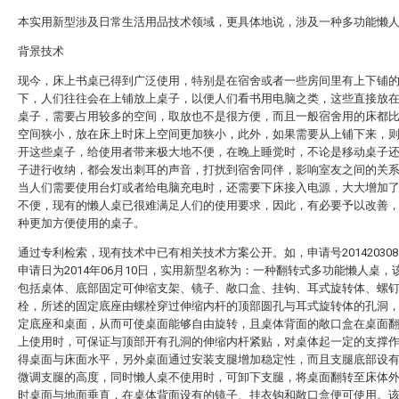
本实用新型涉及日常生活用品技术领域，更具体地说，涉及一种多功能懒
背景技术
现今，床上书桌已得到广泛使用，特别是在宿舍或者一些房间里有上下铺
下，人们往往会在上铺放上桌子，以便人们看书用电脑之类，这些直接放
桌子，需要占用较多的空间，取放也不是很方便，而且一般宿舍用的床都
空间狭小，放在床上时床上空间更加狭小，此外，如果需要从上铺下来，
开这些桌子，给使用者带来极大地不便，在晚上睡觉时，不论是移动桌子
子进行收纳，都会发出刺耳的声音，打扰到宿舍同伴，影响室友之间的关
当人们需要使用台灯或者给电脑充电时，还需要下床接入电源，大大增加
不便，现有的懒人桌已很难满足人们的使用要求，因此，有必要予以改善
种更加方便使用的桌子。
通过专利检索，现有技术中已有相关技术方案公开。如，申请号20142030811
申请日为2014年06月10日，实用新型名称为：一种翻转式多功能懒人桌，
包括桌体、底部固定可伸缩支架、镜子、敞口盒、挂钩、耳式旋转体、螺
栓，所述的固定底座由螺栓穿过伸缩内杆的顶部圆孔与耳式旋转体的孔洞
定底座和桌面，从而可使桌面能够自由旋转，且桌体背面的敞口盒在桌面
上使用时，可保证与顶部开有孔洞的伸缩内杆紧贴，对桌体起一定的支撑
得桌面与床面水平，另外桌面通过安装支腿增加稳定性，而且支腿底部设
微调支腿的高度，同时懒人桌不使用时，可卸下支腿，将桌面翻转至床体
时桌面与地面垂直，在桌体背面设有的镜子、挂衣钩和敞口盒便可使用。