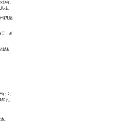
的挂钩，
行悬挂。
插销孔配
放置，避
能性强，
挂钩；2、
插销孔。
描述。