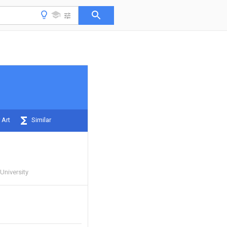
 Art
Similar
University