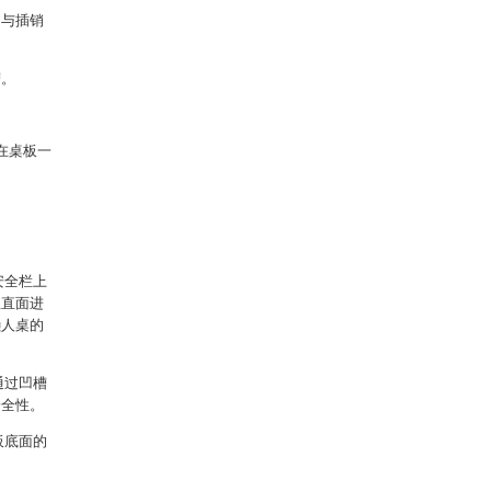
，与插销
槽。
在桌板一
安全栏上
竖直面进
懒人桌的
通过凹槽
安全性。
板底面的