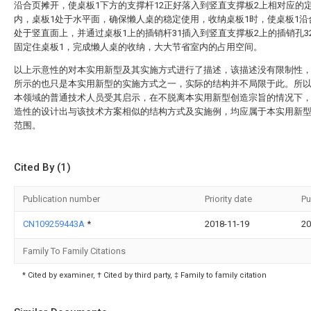
沿合页摊开，使桌板1下方的支撑杆12正好落入到竖直支撑板2上相对应的定
内，桌板1处于水平面，确保懒人桌的稳定使用，收纳桌板1时，使桌板1沿
处于竖直面上，并通过桌板1上的插销杆31插入到竖直支撑板2上的插销孔3
固定住桌板1，完成懒人桌的收纳，大大节省室内的占用空间。
以上示意性的对本实用新型及其实施方式进行了描述，该描述没有限制性
所示的也只是本实用新型的实施方式之一，实际的结构并不局限于此。所
本领域的普通技术人员受其启示，在不脱离本实用新型创造宗旨的情况下
造性的设计出与该技术方案相似的结构方式及实施例，均应属于本实用新
范围。
Cited By (1)
Publication number
Priority date
Pu
CN109259443A
*
2018-11-19
20
Family To Family Citations
* Cited by examiner, † Cited by third party, ‡ Family to family citation