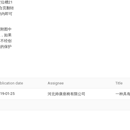
位槽21
合页翻转
2内即可
，附图中
以，如果
，不经创
型的保护
blication date
Assignee
Title
19-01-25
河北帅康座椅有限公司
一种具