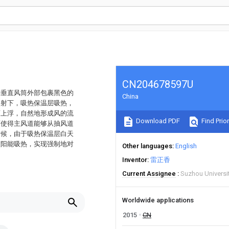
CN204678597U
主垂直风筒外部包裹黑色的
China
照射下，吸热保温层吸热，
而上浮，自然地形成风的流
Download PDF
Find Prior
而使得主风道能够从抽风道
时候，由于吸热保温层白天
太阳能吸热，实现强制地对
Other languages
English
Inventor
雷正香
Current Assignee
Suzhou Universi
Worldwide applications
2015
CN