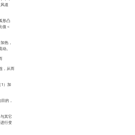
主风道
弧形凸
比值＜
行加热，
流动。
而
连，从而
1）加
的目的，
步与其它
等进行变