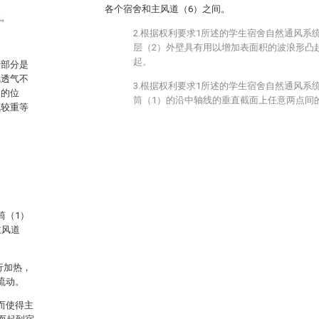
各个宿舍和主风道（6）之间。
统。
2.根据权利要求1所述的学生宿舍自然通风系
层（2）外壁具有用以增加表面积的波浪形凸
起。
大部分是
风透气不
3.根据权利要求1所述的学生宿舍自然通风系
处的位
筒（1）的沿中轴线的垂直截面上任意两点间的
气较重等
。
筒（1）
主风道
行加热，
流动。
而使得主