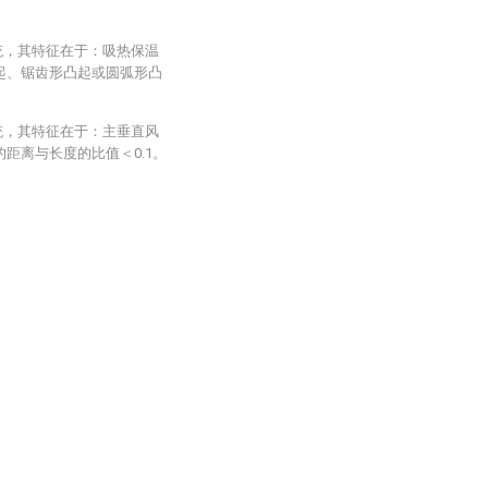
统，其特征在于：吸热保温
起、锯齿形凸起或圆弧形凸
统，其特征在于：主垂直风
距离与长度的比值＜0.1。