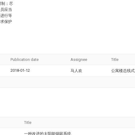
限制；尽
人员应当
征进行等
请求保护
Publication date
Assignee
Title
2018-01-12
马人欢
公寓楼总线式
Title
一种改进的太阳能烟囱系统