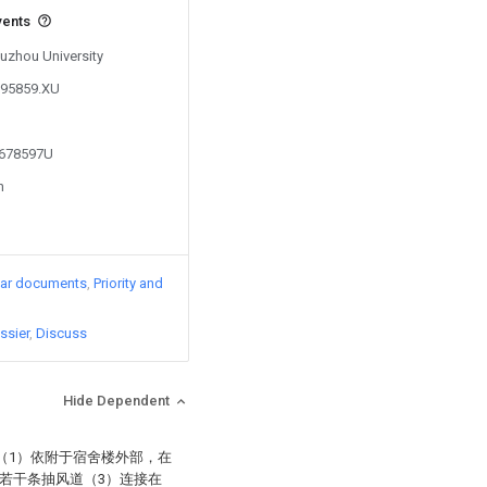
vents
Suzhou University
295859.XU
4678597U
n
lar documents
Priority and
ssier
Discuss
Hide Dependent
（1）依附于宿舍楼外部，在
若干条抽风道（3）连接在