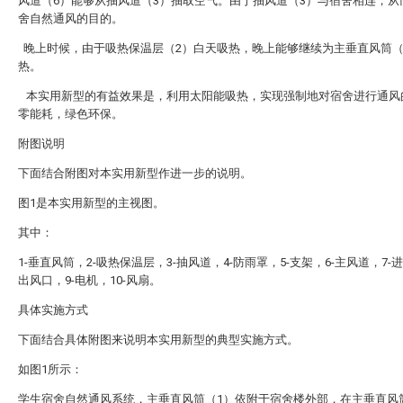
风道（6）能够从抽风道（3）抽取空气。由于抽风道（3）与宿舍相连，从
舍自然通风的目的。
晚上时候，由于吸热保温层（2）白天吸热，晚上能够继续为主垂直风筒（
热。
本实用新型的有益效果是，利用太阳能吸热，实现强制地对宿舍进行通风
零能耗，绿色环保。
附图说明
下面结合附图对本实用新型作进一步的说明。
图1是本实用新型的主视图。
其中：
1-垂直风筒，2-吸热保温层，3-抽风道，4-防雨罩，5-支架，6-主风道，7-进
出风口，9-电机，10-风扇。
具体实施方式
下面结合具体附图来说明本实用新型的典型实施方式。
如图1所示：
学生宿舍自然通风系统，主垂直风筒（1）依附于宿舍楼外部，在主垂直风