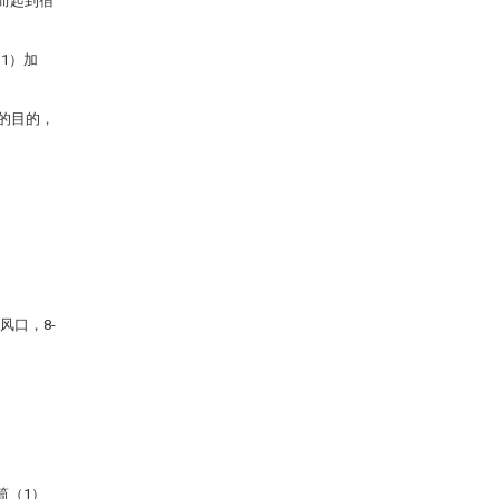
而起到宿
1）加
的目的，
风口，8-
筒（1）