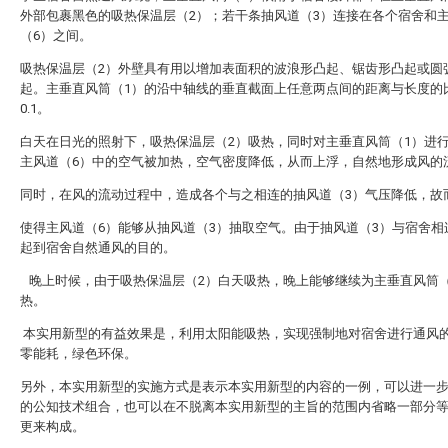
外部包裹黑色的吸热保温层（2）；若干条抽风道（3）连接在各个宿舍和
（6）之间。
吸热保温层（2）外壁具有用以增加表面积的波浪形凸起、锯齿形凸起或圆
起。主垂直风筒（1）的沿中轴线的垂直截面上任意两点间的距离与长度的
0.1。
白天在日光的照射下，吸热保温层（2）吸热，同时对主垂直风筒（1）进
主风道（6）中的空气被加热，空气密度降低，从而上浮，自然地形成风的
同时，在风的流动过程中，造成各个与之相连的抽风道（3）气压降低，故
使得主风道（6）能够从抽风道（3）抽取空气。由于抽风道（3）与宿舍相
起到宿舍自然通风的目的。
晚上时候，由于吸热保温层（2）白天吸热，晚上能够继续为主垂直风筒（
热。
本实用新型的有益效果是，利用太阳能吸热，实现强制地对宿舍进行通风
零能耗，绿色环保。
另外，本实用新型的实施方式是表示本实用新型的内容的一例，可以进一
的公知技术组合，也可以在不脱离本实用新型的主旨的范围内省略一部分
更来构成。