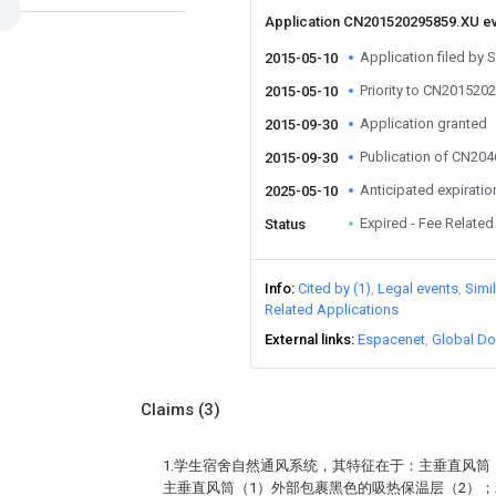
Application CN201520295859.XU e
Application filed by 
2015-05-10
Priority to CN201520
2015-05-10
Application granted
2015-09-30
Publication of CN20
2015-09-30
Anticipated expiratio
2025-05-10
Expired - Fee Related
Status
Info
Cited by (1)
Legal events
Simi
Related Applications
External links
Espacenet
Global Do
Claims
(3)
1.学生宿舍自然通风系统，其特征在于：主垂直风筒
主垂直风筒（1）外部包裹黑色的吸热保温层（2）；