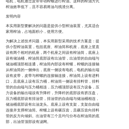
电机，电机通过皮带带动榨螺进行榨油。这样的榨油方式
榨油效率低下，且不容易将油与残渣分离。
发明内容
本实用新型要解决的问题是提供小型榨油装置，尤其适合
家用榨油，占地面积小，使用方便。
为解决上述技术问题，本实用新型采用的技术方案是：提
供小型榨油装置，包括底座、榨油筒和机座，底座上竖直
设有两个相对的机座，两个机座之间设有榨油筒，底座上
设有储油桶，榨油筒底部设有出油管，出油管的自由端与
储油桶顶部相连通，榨油筒内部设有榨螺，榨螺的连接轴
从榨油筒的一侧伸出，底座一侧设有电机，电机的输出端
设有皮带，皮带与榨螺的连接轴连接，榨油筒上设有进料
口，且底座上设有压力桶，榨油筒一侧设有排料管，排料
管的自由端与压力桶相连，压力桶顶部设有压力设备，压
力设备的输出端设有升降杆，升降杆的底部设有挤压盘，
压力桶底部设有排油管，排油管的自由端与储油桶相连，
储油桶底部设有出油龙头。底座上设有支架，支架自由端
连接并支撑榨油筒。榨螺上设有碾压齿，且碾压齿向排料
管的反方向倾斜。出油管有三个且均匀分布在榨油筒的底
部，出油管顶部设有滤网。