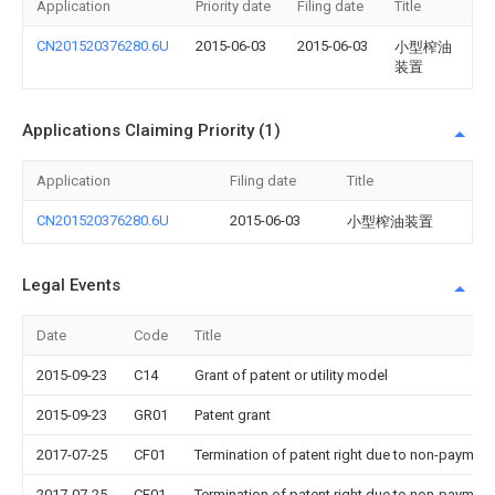
Application
Priority date
Filing date
Title
CN201520376280.6U
2015-06-03
2015-06-03
小型榨油
装置
Applications Claiming Priority (1)
Application
Filing date
Title
CN201520376280.6U
2015-06-03
小型榨油装置
Legal Events
Date
Code
Title
2015-09-23
C14
Grant of patent or utility model
2015-09-23
GR01
Patent grant
2017-07-25
CF01
Termination of patent right due to non-payment
2017-07-25
CF01
Termination of patent right due to non-payment