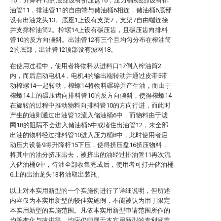
15，升降杆15的底部设有挤压盘16，压力桶8底部设有排
油管11，排油管11的自由端与储油桶6相连，储油桶6底部
设有出油龙头13。底座1上设有支架7，支架7自由端连接
并支撑榨油筒2。榨螺14上设有碾压齿，且碾压齿向排料
管10的反方向倾斜。出油管12有三个且均匀分布在榨油筒
2的底部，出油管12顶部设有滤网18。
在使用过程中，使用者将物料从进料口17倒入榨油筒2
内，而后启动电机4，电机4的输出端转动并通过皮带5带
动榨螺14一起转动，榨螺14将物料碾碎并产生油，而由于
榨螺14上的碾压齿向排料管10的反方向倾斜，使得榨螺14
在旋转的过程中推动物料向排料管10的方向行进，而此时
产生的油则通过出油管12流入储油桶6中，而物料由于滤
网18的阻隔不会进入储油桶6中或堵住出油管12，未全部
出油的物料经过排料管10进入压力桶8中，此时使用者启
动压力设备9将升降杆15下压，使得挤压盘16挤压物料，
将其中的油分挤压出去，被挤出的油经过排油管11再次流
入储油桶6中，待油全部收集完成后，使用者可打开储油桶
6上的出油龙头13将油取出装瓶。
以上对本实用新型的一个实施例进行了详细说明，但所述
内容仅为本实用新型的较佳实施例，不能被认为用于限定
本实用新型的实施范围。凡依本实用新型申请范围所作的
均等变化与改进等，均应仍归属于本实用新型的专利涵盖