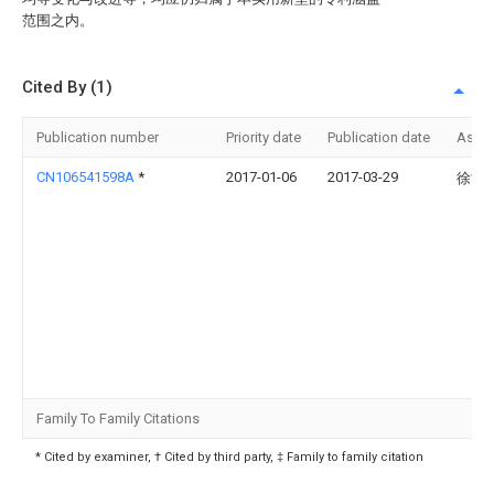
范围之内。
Cited By (1)
Publication number
Priority date
Publication date
Assi
CN106541598A
*
2017-01-06
2017-03-29
徐能
Family To Family Citations
* Cited by examiner, † Cited by third party, ‡ Family to family citation