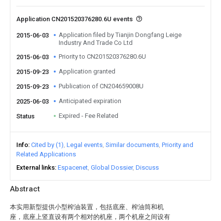
Application CN201520376280.6U events
Application filed by Tianjin Dongfang Leige
2015-06-03
Industry And Trade Co Ltd
Priority to CN201520376280.6U
2015-06-03
Application granted
2015-09-23
Publication of CN204659008U
2015-09-23
Anticipated expiration
2025-06-03
Expired - Fee Related
Status
Info
Cited by (1)
Legal events
Similar documents
Priority and
Related Applications
External links
Espacenet
Global Dossier
Discuss
Abstract
本实用新型提供小型榨油装置，包括底座、榨油筒和机
座，底座上竖直设有两个相对的机座，两个机座之间设有