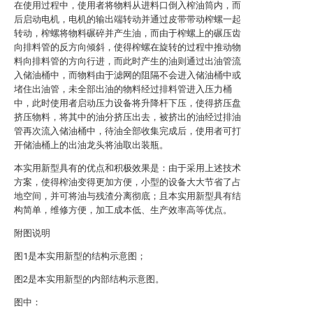
在使用过程中，使用者将物料从进料口倒入榨油筒内，而
后启动电机，电机的输出端转动并通过皮带带动榨螺一起
转动，榨螺将物料碾碎并产生油，而由于榨螺上的碾压齿
向排料管的反方向倾斜，使得榨螺在旋转的过程中推动物
料向排料管的方向行进，而此时产生的油则通过出油管流
入储油桶中，而物料由于滤网的阻隔不会进入储油桶中或
堵住出油管，未全部出油的物料经过排料管进入压力桶
中，此时使用者启动压力设备将升降杆下压，使得挤压盘
挤压物料，将其中的油分挤压出去，被挤出的油经过排油
管再次流入储油桶中，待油全部收集完成后，使用者可打
开储油桶上的出油龙头将油取出装瓶。
本实用新型具有的优点和积极效果是：由于采用上述技术
方案，使得榨油变得更加方便，小型的设备大大节省了占
地空间，并可将油与残渣分离彻底；且本实用新型具有结
构简单，维修方便，加工成本低、生产效率高等优点。
附图说明
图1是本实用新型的结构示意图；
图2是本实用新型的内部结构示意图。
图中：