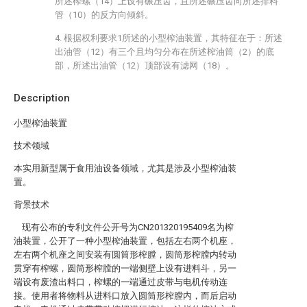
所述榨螺（14）上设有碾压齿，且所述碾压齿向所述排料
管（10）的反方向倾斜。
4. 根据权利要求1所述的小型榨油装置，其特征在于：所述
出油管（12）有三个且均匀分布在所述榨油筒（2）的底
部，所述出油管（12）顶部设有滤网（18）。
Description
小型榨油装置
技术领域
本实用新型属于食用油设备领域，尤其是涉及小型榨油装
置。
背景技术
现有公布的专利文件公开号为CN201320195409名为榨
油装置，公开了一种小型榨油装置，包括左右两个机座，
左右两个机座之间安装有圆筒形榨膛，圆筒形榨膛内转动
贯穿有榨螺，圆筒形榨膛的一端侧壁上设有进料斗，另一
端设有废渣出料口，榨螺的一端通过皮带与电机传动连
接。使用者将物料从进料口放入圆筒形榨膛内，而后启动