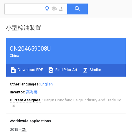
小型榨油装置
CN204659008U
China
Download PDF
Find Prior Art
Similar
Other languages
English
Inventor
高海娜
Current Assignee
Tianjin Dongfang Leige Industry And Trade Co
Ltd
Worldwide applications
2015
CN