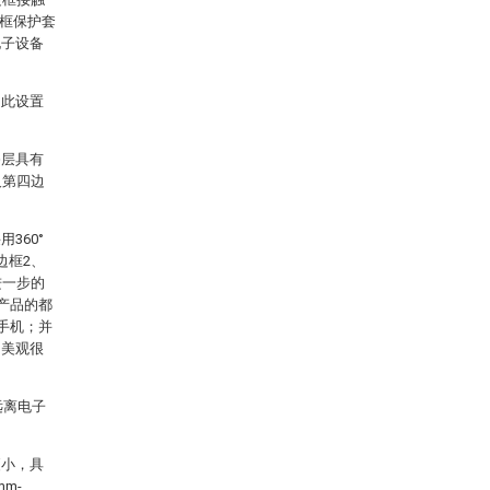
边框保护套
电子设备
因此设置
漆层具有
及第四边
360°
边框2、
进一步的
产品的都
手机；并
，美观很
远离电子
更小，具
m-