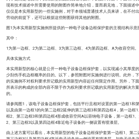
现有技术描述中所需要使用的附图作简单地介绍，显而易见地，下面描述
仅仅是本实用新型的一些实施例，对于本领域普通技术人员来讲，在不付
劳动的前提下，还可以根据这些附图获得其他的附图。
图1为本实用新型实施例所提供的一种电子设备边框保护套的主视结构示意
其中：
1为第一边框、2为第二边框、3为第三边框、4为第四边框、A为收容空间。
具体实施方式
本实用新型的核心就是公开一种电子设备边框保护套，以实现减小其厚度
少刮伤手机边框概率的目的。以下，参照附图对实施例进行说明。此外，
的实施例不对权利要求所记载的实用新型内容起任何限定作用。另外，下
所表示的构成的全部内容不限于作为权利要求所记载的实用新型的解决方
的。
请参阅图1，该电子设备边框保护套，包括平行且相对设置的第一边框1和第
以及由第一边框1的向第二边框2延伸的第三边框3和第四边框4，第一边框
框2、第三边框3和第四边框4形成收容空间A以容纳电子设备，第一边框1
2、第三边框3以及第四边框4靠近电子设备的一侧设置有喷漆层。
由上述方案可以看出，本实用新型的电子设备边框保护套第一边框1、第二
第三边框3以及第四边框4靠近电子设备的一侧设置有喷漆层，与电子设备