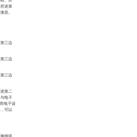
边框、所
、所述第
喷漆层。
。
述第三边
述第三边
述第三边
所述第二
，与电子
从而电子设
此，可以
实施例或