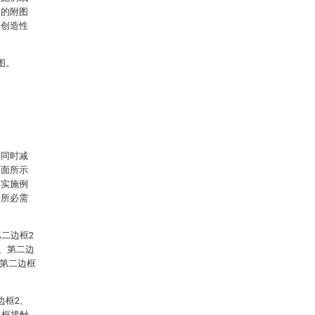
中的附图
出创造性
图。
的同时减
下面所示
面实施例
案所必需
二边框2
1、第二边
、第二边框
边框2、
边框接触