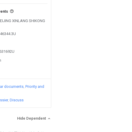
vents
y BEIJING XINLANG SHIKONG
146344.3U
4631692U
n
lar documents
Priority and
ssier
Discuss
Hide Dependent