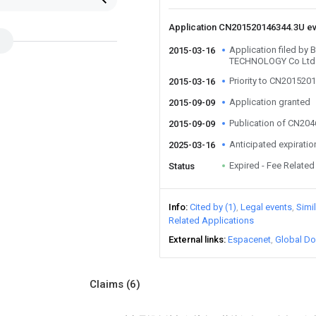
Application CN201520146344.3U e
Application filed b
2015-03-16
TECHNOLOGY Co Ltd
Priority to CN201520
2015-03-16
Application granted
2015-09-09
Publication of CN20
2015-09-09
Anticipated expiratio
2025-03-16
Expired - Fee Related
Status
Info
Cited by (1)
Legal events
Simi
Related Applications
External links
Espacenet
Global Do
Claims
(6)