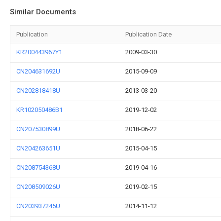
Similar Documents
Publication
Publication Date
KR200443967Y1
2009-03-30
CN204631692U
2015-09-09
CN202818418U
2013-03-20
KR102050486B1
2019-12-02
CN207530899U
2018-06-22
CN204263651U
2015-04-15
CN208754368U
2019-04-16
CN208509026U
2019-02-15
CN203937245U
2014-11-12