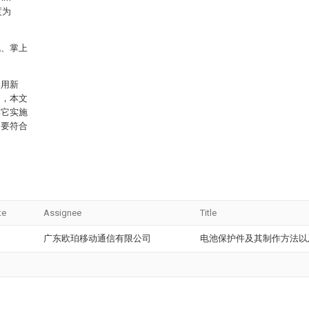
度为
机、掌上
实用新
的，本文
其它实施
是要符合
te
Assignee
Title
广东欧珀移动通信有限公司
电池保护件及其制作方法以