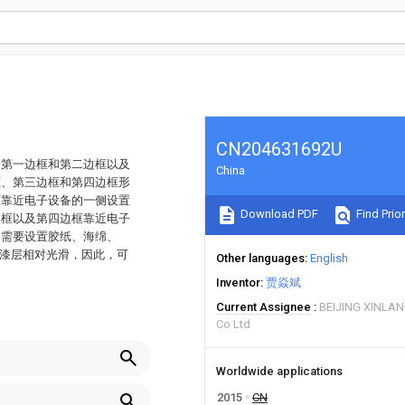
CN204631692U
的第一边框和第二边框以及
China
框、第三边框和第四边框形
框靠近电子设备的一侧设置
Download PDF
Find Prior
边框以及第四边框靠近电子
不需要设置胶纸、海绵、
喷漆层相对光滑，因此，可
Other languages
English
Inventor
贾焱斌
Current Assignee
BEIJING XINLA
Co Ltd
Worldwide applications
2015
CN