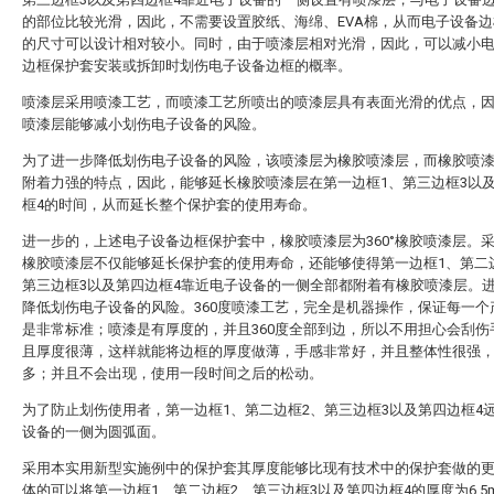
的部位比较光滑，因此，不需要设置胶纸、海绵、EVA棉，从而电子设备
的尺寸可以设计相对较小。同时，由于喷漆层相对光滑，因此，可以减小
边框保护套安装或拆卸时划伤电子设备边框的概率。
喷漆层采用喷漆工艺，而喷漆工艺所喷出的喷漆层具有表面光滑的优点，
喷漆层能够减小划伤电子设备的风险。
为了进一步降低划伤电子设备的风险，该喷漆层为橡胶喷漆层，而橡胶喷
附着力强的特点，因此，能够延长橡胶喷漆层在第一边框1、第三边框3以
框4的时间，从而延长整个保护套的使用寿命。
进一步的，上述电子设备边框保护套中，橡胶喷漆层为360°橡胶喷漆层。采用
橡胶喷漆层不仅能够延长保护套的使用寿命，还能够使得第一边框1、第二
第三边框3以及第四边框4靠近电子设备的一侧全部都附着有橡胶喷漆层。
降低划伤电子设备的风险。360度喷漆工艺，完全是机器操作，保证每一个
是非常标准；喷漆是有厚度的，并且360度全部到边，所以不用担心会刮伤
且厚度很薄，这样就能将边框的厚度做薄，手感非常好，并且整体性很强
多；并且不会出现，使用一段时间之后的松动。
为了防止划伤使用者，第一边框1、第二边框2、第三边框3以及第四边框4
设备的一侧为圆弧面。
采用本实用新型实施例中的保护套其厚度能够比现有技术中的保护套做的
体的可以将第一边框1、第二边框2、第三边框3以及第四边框4的厚度为6.5m