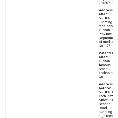
20180712
Address
after
:
650106
Kunming hi
tech Zone,
Yunnan
Province,
Department
of medicine
No. 176
Patentee
after
:
Yunnan
famous
Smart
Technology
Co.,Ltd.
Address
before
:
650106 High
Tech Plaza
office 398,
Second Rin
Road,
Kunming
high tech