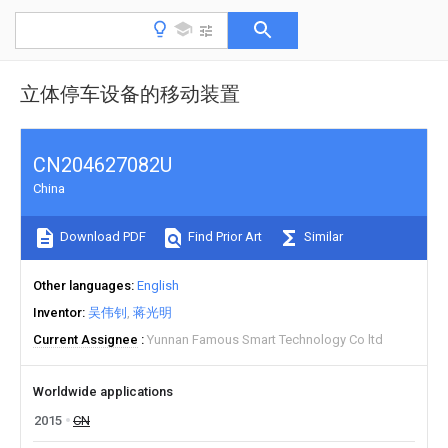
立体停车设备的移动装置
CN204627082U
China
Download PDF
Find Prior Art
Similar
Other languages
English
Inventor
吴伟钊
蒋光明
Current Assignee
Yunnan Famous Smart Technology Co ltd
Worldwide applications
2015
CN