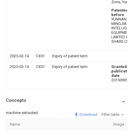
Zone, Yunna
Patentee
before
:
YUNNAN
MINGJIA
INTELLIGEN
EQUIPMENT
LIMITED BY
SHARE LTD.
2025-02-14
CX01
Expiry of patent term
2025-02-14
CX01
Expiry of patent term
Granted
publication
date
:
20150909
Concepts
machine-extracted
Download
Filter table
Name
Image