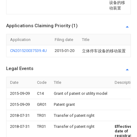
设备的移
动装置
Applications Claiming Priority (1)
Application
Filing date
Title
CN201520037539.4U
2015-01-20
立体停车设备的移动装置
Legal Events
Date
Code
Title
Description
2015-09-09
C14
Grant of patent or utility model
2015-09-09
GR01
Patent grant
2018-07-31
TR01
Transfer of patent right
2018-07-31
TR01
Transfer of patent right
Effective
date of
registratio