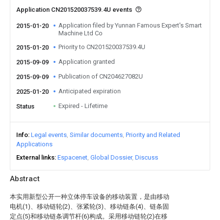
Application CN201520037539.4U events
Application filed by Yunnan Famous Expert's Smart
2015-01-20
Machine Ltd Co
Priority to CN201520037539.4U
2015-01-20
Application granted
2015-09-09
Publication of CN204627082U
2015-09-09
Anticipated expiration
2025-01-20
Expired - Lifetime
Status
Info
Legal events
Similar documents
Priority and Related
Applications
External links
Espacenet
Global Dossier
Discuss
Abstract
本实用新型公开一种立体停车设备的移动装置，是由移动
电机(1)、移动链轮(2)、张紧轮(3)、移动链条(4)、链条固
定点(5)和移动链条调节杆(6)构成。采用移动链轮(2)在移