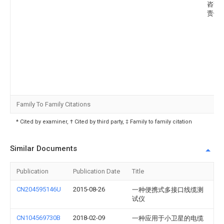
咨询
责任
Family To Family Citations
* Cited by examiner, † Cited by third party, ‡ Family to family citation
Similar Documents
Publication
Publication Date
Title
CN204595146U
2015-08-26
一种便携式多接口线缆测
试仪
CN104569730B
2018-02-09
一种应用于小卫星的电缆