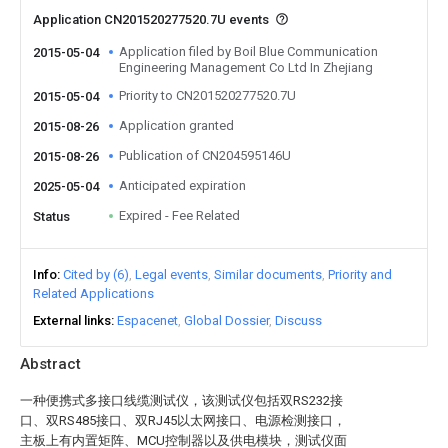
Application CN201520277520.7U events
Application filed by Boil Blue Communication
2015-05-04
Engineering Management Co Ltd In Zhejiang
Priority to CN201520277520.7U
2015-05-04
Application granted
2015-08-26
Publication of CN204595146U
2015-08-26
Anticipated expiration
2025-05-04
Expired - Fee Related
Status
Info
Cited by (6)
Legal events
Similar documents
Priority and
Related Applications
External links
Espacenet
Global Dossier
Discuss
Abstract
一种便携式多接口线缆测试仪，该测试仪包括双RS232接
口、双RS485接口、双RJ45以太网接口、电源检测接口，
主板上有内置矩阵、MCU控制器以及供电模块，测试仪面