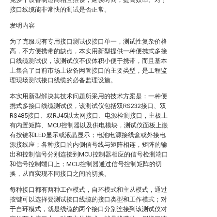
接口线缆能非常快的测试是否正常。
发明内容
为了克服现有专用接口测试仪接口单一，测试性复杂价格
高，不方便携带的缺点，本实用新型提供一种便携式多接
口线缆测试仪，该测试仪不仅体积小便于携带，而且基本
上集合了目前市场上设备网管接口的主要类型，是工程监
理现场测试接口线缆的必备监理设施。
本实用新型解决其技术问题所采用的技术方案是：一种便
携式多接口线缆测试仪，该测试仪包括双RS232接口、双
RS485接口、双RJ45以太网接口、电源检测接口，主板上
有内置矩阵、MCU控制器以及供电模块，测试仪面板上嵌
有按键和LED显示或液晶显示；电池电源接线盒或外接电
源接线座；各种接口的内侧信号线与矩阵相连，矩阵的输
出和控制信号分别连接到MCU控制器相应的信号检测端口
和信号控制端口上；MCU控制器通过信号控制矩阵的切
换，从而实现不同接口之间的切换。
每种接口都有两种工作模式，自环模式和主从模式，通过
按键可以选择要测试接口线缆的接口类型和工作模式；对
于自环模式，就是线缆的两个接口分别连接到该测试仪对