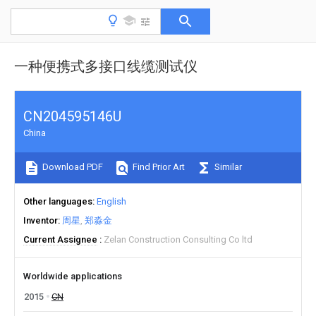
一种便携式多接口线缆测试仪
CN204595146U
China
Download PDF
Find Prior Art
Similar
Other languages
English
Inventor
周星
郑淼金
Current Assignee
Zelan Construction Consulting Co ltd
Worldwide applications
2015
CN