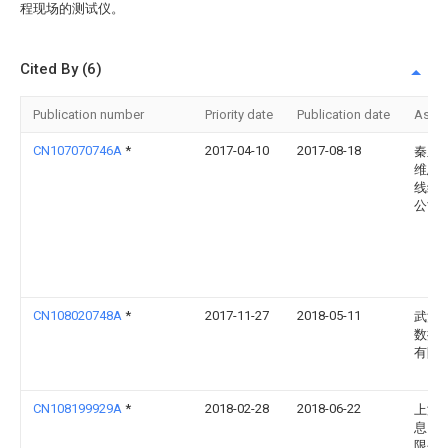
程现场的测试仪。
Cited By (6)
Publication number
Priority date
Publication date
Assi
CN107070746A
*
2017-04-10
2017-08-18
秦皇
维思
线缆
公司
CN108020748A
*
2017-11-27
2018-05-11
武汉
数控
有限
CN108199929A
*
2018-02-28
2018-06-22
上海
息网
限公