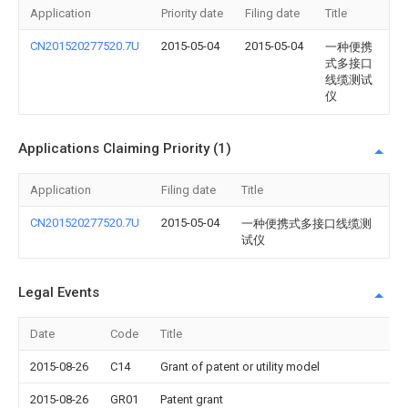
Application
Priority date
Filing date
Title
CN201520277520.7U
2015-05-04
2015-05-04
一种便携
式多接口
线缆测试
仪
Applications Claiming Priority (1)
Application
Filing date
Title
CN201520277520.7U
2015-05-04
一种便携式多接口线缆测
试仪
Legal Events
Date
Code
Title
2015-08-26
C14
Grant of patent or utility model
2015-08-26
GR01
Patent grant