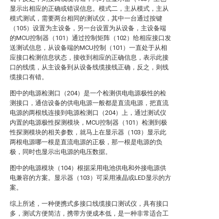
显示出相应的正确或错误信息。模式二，主从模式，主从
模式测试，需要两台相同的测试仪，其中一台通过按键
（105）设置为主设备，另一台设置为从设备，主设备端
的MCU控制器（101）通过控制矩阵（102）给相应接口发
送测试信息，从设备端的MCU控制（101）一直处于从相
应接口检测信息状态，接收到相应的正确信息，表示此接
口的线缆，从主设备到从设备线缆接线正确，反之，则线
缆接口有错。
图中的电源检测口（204）是一个检测供电电源极性的检
测接口，通信设备的供电电源一般都是直流电源，把直流
电源的两根线连接到电源检测口（204）上，通过测试仪
内置的电源极性探测模块，MCU控制器（101）检测到极
性探测模块的相关参数，就马上在显示器（103）显示此
两根电源哪一根是直流电源的正极，那一根是电源的负
极，同时也显示出电源的电压数据。
图中的电源模块（104）根据采用电池供电和外接电源供
电兼容的方案。显示器（103）可采用液晶或LED显示的方
案。
综上所述，一种便携式多接口线缆接口测试仪，具有接口
多，测试方便简洁，携带方便成本低，是一种非常适合工