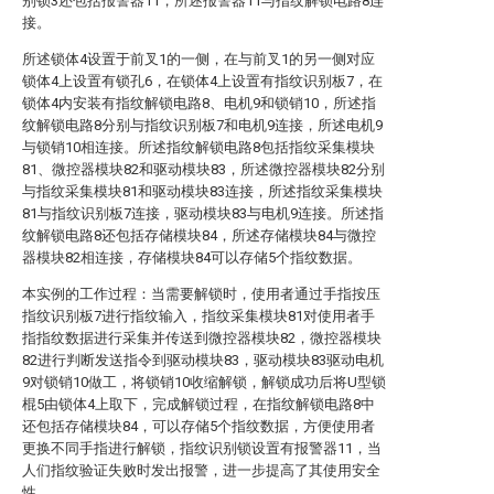
别锁3还包括报警器11，所述报警器11与指纹解锁电路8连
接。
所述锁体4设置于前叉1的一侧，在与前叉1的另一侧对应
锁体4上设置有锁孔6，在锁体4上设置有指纹识别板7，在
锁体4内安装有指纹解锁电路8、电机9和锁销10，所述指
纹解锁电路8分别与指纹识别板7和电机9连接，所述电机9
与锁销10相连接。所述指纹解锁电路8包括指纹采集模块
81、微控器模块82和驱动模块83，所述微控器模块82分别
与指纹采集模块81和驱动模块83连接，所述指纹采集模块
81与指纹识别板7连接，驱动模块83与电机9连接。所述指
纹解锁电路8还包括存储模块84，所述存储模块84与微控
器模块82相连接，存储模块84可以存储5个指纹数据。
本实例的工作过程：当需要解锁时，使用者通过手指按压
指纹识别板7进行指纹输入，指纹采集模块81对使用者手
指指纹数据进行采集并传送到微控器模块82，微控器模块
82进行判断发送指令到驱动模块83，驱动模块83驱动电机
9对锁销10做工，将锁销10收缩解锁，解锁成功后将U型锁
棍5由锁体4上取下，完成解锁过程，在指纹解锁电路8中
还包括存储模块84，可以存储5个指纹数据，方便使用者
更换不同手指进行解锁，指纹识别锁设置有报警器11，当
人们指纹验证失败时发出报警，进一步提高了其使用安全
性。