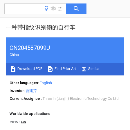
一种带指纹识别锁的自行车
CN204587099U
China
Download PDF
Find Prior Art
Similar
Other languages
English
Inventor
曹建芹
Current Assignee
Three In (tianjin) Electronic Technology Co Ltd
Worldwide applications
2015
CN