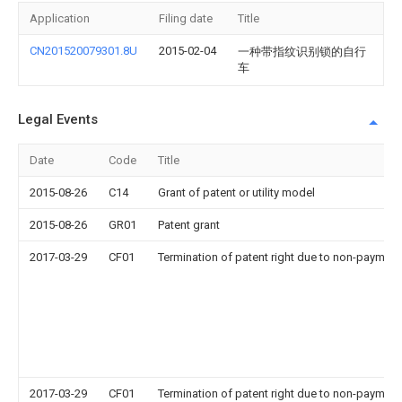
Application
Filing date
Title
CN201520079301.8U
2015-02-04
一种带指纹识别锁的自行
车
Legal Events
Date
Code
Title
2015-08-26
C14
Grant of patent or utility model
2015-08-26
GR01
Patent grant
2017-03-29
CF01
Termination of patent right due to non-payment
2017-03-29
CF01
Termination of patent right due to non-payment