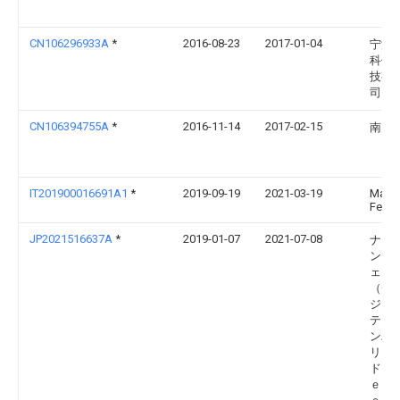
CN106296933A
*
2016-08-23
2017-01-04
宁波
科信
技有
司
CN106394755A
*
2016-11-14
2017-02-15
南昌
IT201900016691A1
*
2019-09-19
2021-03-19
Matt
Ferrar
JP2021516637A
*
2019-01-07
2021-07-08
ナイン
ンテ
ェン
（チ
ジョ
テック
ンパ
リミ
ドＮ
ｅ Ｉ