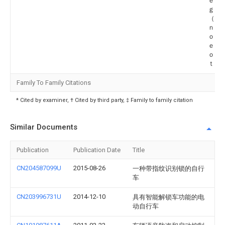
ｅｌ
ｇｅ
（Ｃ
ｎｇ
ｏｕ
ｅｃｈ
ｏ．
ｔｄ
Family To Family Citations
* Cited by examiner, † Cited by third party, ‡ Family to family citation
Similar Documents
Publication
Publication Date
Title
CN204587099U
2015-08-26
一种带指纹识别锁的自行
车
CN203996731U
2014-12-10
具有智能解锁车功能的电
动自行车