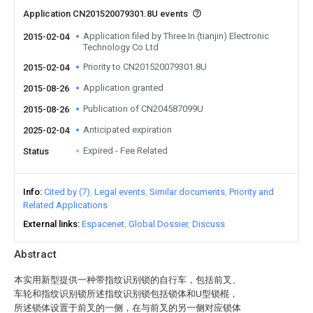
Application CN201520079301.8U events
Application filed by Three In (tianjin) Electronic
2015-02-04
Technology Co Ltd
Priority to CN201520079301.8U
2015-02-04
Application granted
2015-08-26
Publication of CN204587099U
2015-08-26
Anticipated expiration
2025-02-04
Expired - Fee Related
Status
Info
Cited by (7)
Legal events
Similar documents
Priority and
Related Applications
External links
Espacenet
Global Dossier
Discuss
Abstract
本实用新型提供一种带指纹识别锁的自行车，包括前叉、
车轮和指纹识别锁所述指纹识别锁包括锁体和U型锁棍，
所述锁体设置于前叉的一侧，在与前叉的另一侧对应锁体