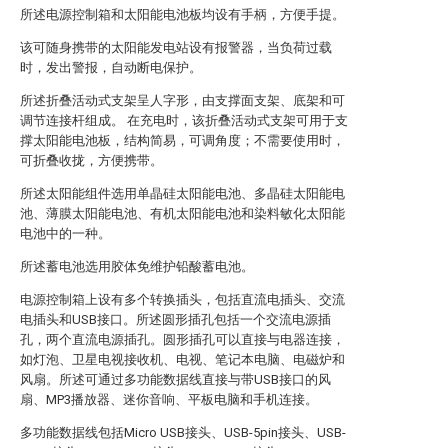
所述电源控制箱和太阳能电池板均设有手柄，方便手提。
该可随身携带的太阳能发电站设有报警器，当负荷过载
时，发出警报，自动断电保护。
所述折叠活动式支架呈人字形，由支撑面支架、底架和可
调节连接杆组成。 在充电时，该折叠活动式支架可用于支
撑太阳能电池板，结构简易，可调角度；不需要使用时，
可折叠收拢，方便携带。
所述太阳能组件选用单晶硅太阳能电池、多晶硅太阳能电
池、薄膜太阳能电池、有机太阳能电池和染料敏化太阳能
电池中的一种。
所述蓄电池选用胶体免维护铅酸蓄电池。
电源控制箱上设有多个转换插头，包括直流电插头、交流
电插头和USB接口。所述圆形插孔包括一个交流电源插
孔，两个直流电源插孔。圆形插孔可以直接与电器连接，
如灯泡、卫星电视接收机、电视、笔记本电脑、电磁炉和
风扇。所述可通过多功能数据线直接与带USB接口的风
扇、MP3播放器、迷你音响、平板电脑和手机连接。
多功能数据线包括Micro USB接头、USB-5pin接头、USB-