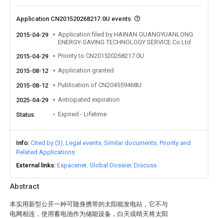
Application CN201520268217.0U events
Application filed by HAINAN GUANGYUANLONG
2015-04-29
ENERGY-SAVING TECHNOLOGY SERVICE Co Ltd
Priority to CN201520268217.0U
2015-04-29
Application granted
2015-08-12
Publication of CN204559468U
2015-08-12
Anticipated expiration
2025-04-29
Expired - Lifetime
Status
Info
Cited by (3)
Legal events
Similar documents
Priority and
Related Applications
External links
Espacenet
Global Dossier
Discuss
Abstract
本实用新型公开一种可随身携带的太阳能发电站，它不与
电网相连，使用蓄电池作为储能设备，白天或晴天将太阳