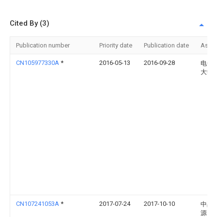
Cited By (3)
Publication number
Priority date
Publication date
Assi
CN105977330A
*
2016-05-13
2016-09-28
电子
大学
CN107241053A
*
2017-07-24
2017-10-10
中禹
源（