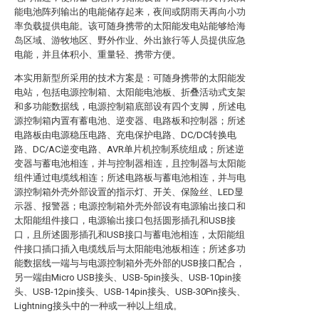
能电池阵列输出的电能储存起来，夜间或阴雨天再向小功
率负载提供电能。该可随身携带的太阳能发电站能够给海
岛区域、游牧地区、野外作业、外出旅行等人员提供应急
电能，并且体积小、重量轻、携带方便。
本实用新型所采用的技术方案是：可随身携带的太阳能发
电站，包括电源控制箱、太阳能电池板、折叠活动式支架
和多功能数据线，电源控制箱底部设有四个支脚，所述电
源控制箱内置有蓄电池、逆变器、电路板和控制器；所述
电路板由电源稳压电路、充电保护电路、DC/DC转换电
路、DC/AC逆变电路、AVR单片机控制系统组成；所述逆
变器与蓄电池相连，并与控制器相连，且控制器与太阳能
组件通过电缆线相连；所述电路板与蓄电池相连，并与电
源控制箱外壳外部设置的指示灯、开关、保险丝、LED显
示器、报警器；电源控制箱外壳外部设有电源输出接口和
太阳能组件接口，电源输出接口包括圆形插孔和USB接
口，且所述圆形插孔和USB接口与蓄电池相连，太阳能组
件接口插口插入电缆线后与太阳能电池板相连；所述多功
能数据线一端与与电源控制箱外壳外部的USB接口配合，
另一端由Micro USB接头、USB-5pin接头、USB-10pin接
头、USB-12pin接头、USB-14pin接头、USB-30Pin接头、
Lightning接头中的一种或一种以上组成。