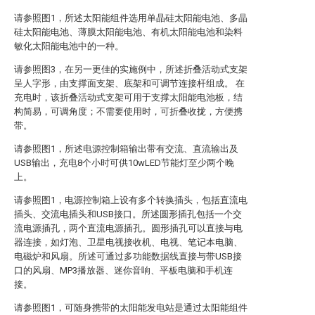
请参照图1，所述太阳能组件选用单晶硅太阳能电池、多晶
硅太阳能电池、薄膜太阳能电池、有机太阳能电池和染料
敏化太阳能电池中的一种。
请参照图3，在另一更佳的实施例中，所述折叠活动式支架
呈人字形，由支撑面支架、底架和可调节连接杆组成。 在
充电时，该折叠活动式支架可用于支撑太阳能电池板，结
构简易，可调角度；不需要使用时，可折叠收拢，方便携
带。
请参照图1，所述电源控制箱输出带有交流、直流输出及
USB输出，充电8个小时可供10wLED节能灯至少两个晚
上。
请参照图1，电源控制箱上设有多个转换插头，包括直流电
插头、交流电插头和USB接口。所述圆形插孔包括一个交
流电源插孔，两个直流电源插孔。圆形插孔可以直接与电
器连接，如灯泡、卫星电视接收机、电视、笔记本电脑、
电磁炉和风扇。所述可通过多功能数据线直接与带USB接
口的风扇、MP3播放器、迷你音响、平板电脑和手机连
接。
请参照图1，可随身携带的太阳能发电站是通过太阳能组件