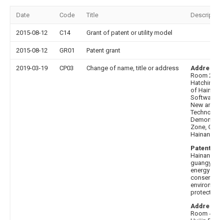
Date
Code
Title
Descripti
2015-08-12
C14
Grant of patent or utility model
2015-08-12
GR01
Patent grant
2019-03-19
CP03
Change of name, title or address
Address 
Room 201
Hatching B
of Hainan
Software P
New and 
Technolo
Demonstra
Zone, Old
Hainan Pr
Patentee 
Hainan
guangyua
energy
conservat
environme
protection
Address 
Room 403,