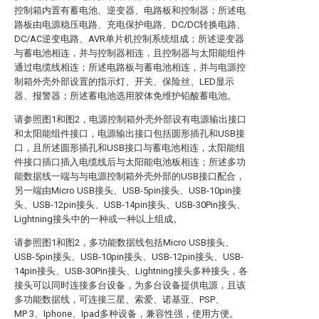
控制箱内置有蓄电池、逆变器、电路板和控制器；所述电
路板由电源稳压电路、充电保护电路、DC/DC转换电路、
DC/AC逆变电路、AVR单片机控制系统组成；所述逆变器
与蓄电池相连，并与控制器相连，且控制器与太阳能组件
通过电缆线相连；所述电路板与蓄电池相连，并与电源控
制箱外壳外部设置的指示灯、开关、保险丝、LED显示
器、报警器；所述蓄电池选用胶体免维护铅酸蓄电池。
请参照图1和图2，电源控制箱外壳外部设有电源输出接口
和太阳能组件接口，电源输出接口包括圆形插孔和USB接
口，且所述圆形插孔和USB接口与蓄电池相连，太阳能组
件接口插口插入电缆线后与太阳能电池板相连；所述多功
能数据线一端与与电源控制箱外壳外部的USB接口配合，
另一端由Micro USB接头、USB-5pin接头、USB-10pin接
头、USB-12pin接头、USB-14pin接头、USB-30Pin接头、
Lightning接头中的一种或一种以上组成。
请参照图1和图2，多功能数据线包括Micro USB接头、
USB-5pin接头、USB-10pin接头、USB-12pin接头、USB-
14pin接头、USB-30Pin接头、Lightning接头多种接头，各
接头可以同时连接多台设备，为多台设备提供电源，且该
多功能数据线，可连接三星、索爱、诺基亚、PSP、
MP 3、Iphone、Ipad多种设备，兼容性强，使用方便。