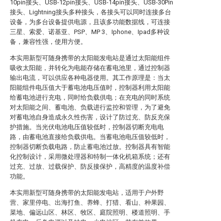
10pin接头、USB-12pin接头、USB-14pin接头、USB-30Pin
接头、Lightning接头多种接头，各接头可以同时连接多台
设备，为多台设备提供电源，且该多功能数据线，可连接
三星、索爱、诺基亚、PSP、MP 3、Iphone、Ipad多种设
备，兼容性强，使用方便。
本实用新型可随身携带的太阳能发电站是通过太阳能组件
吸收太阳能，并转化为电能存储在蓄电池里，通过控制器
输出电流，可以供应各种电器使用。其工作原理是：当太
阳能组件电压值大于蓄电池电压值时，控制器利用太阳能
给蓄电池进行充电，同时给负载供电；在充电的同时系统
对太阳能之间、蓄电池、负载进行监控和管理，为了避免
对蓄电池自身造成永久性伤害，设计了防过充、防反充保
护措施。当光伏电池电压值较低时，控制器切断充电电
路，由蓄电池直接给负载供电。当蓄电池电压值较低时，
控制器切断负载电路，防止蓄电池过放。控制器具有智能
化控制设计，采用微处理器和特制一体化机箱系统；还有
过充、过放、过载保护、防反接保护，高精度的温度补偿
功能。
本实用新型可随身携带的太阳能发电站，适用于户外野
营、家里停电、出海打鱼、养蜂、打猎、看山、种果园、
菜地、偏远山区、林区、牧区、庭院照明、楼道照明、手