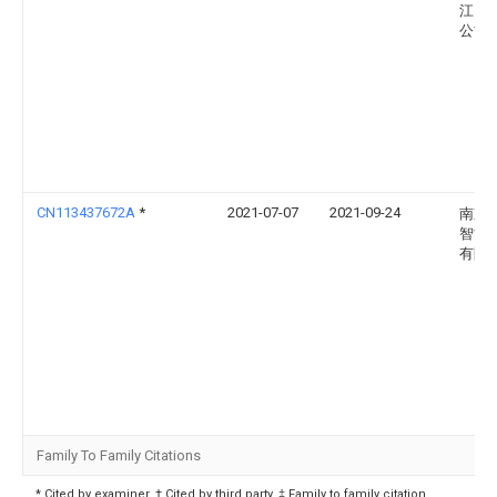
江）
公司
CN113437672A
*
2021-07-07
2021-09-24
南京
智能
有限
Family To Family Citations
* Cited by examiner, † Cited by third party, ‡ Family to family citation