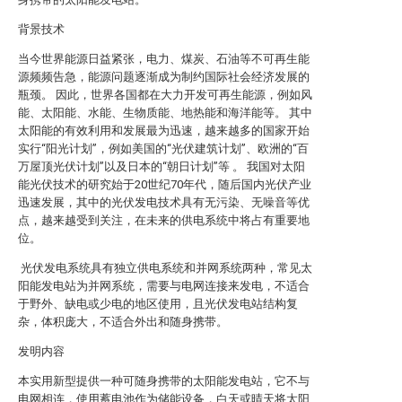
背景技术
当今世界能源日益紧张，电力、煤炭、石油等不可再生能
源频频告急，能源问题逐渐成为制约国际社会经济发展的
瓶颈。 因此，世界各国都在大力开发可再生能源，例如风
能、太阳能、水能、生物质能、地热能和海洋能等。 其中
太阳能的有效利用和发展最为迅速，越来越多的国家开始
实行“阳光计划”，例如美国的“光伏建筑计划”、欧洲的“百
万屋顶光伏计划”以及日本的“朝日计划”等 。 我国对太阳
能光伏技术的研究始于20世纪70年代，随后国内光伏产业
迅速发展，其中的光伏发电技术具有无污染、无噪音等优
点，越来越受到关注，在未来的供电系统中将占有重要地
位。
光伏发电系统具有独立供电系统和并网系统两种，常见太
阳能发电站为并网系统，需要与电网连接来发电，不适合
于野外、缺电或少电的地区使用，且光伏发电站结构复
杂，体积庞大，不适合外出和随身携带。
发明内容
本实用新型提供一种可随身携带的太阳能发电站，它不与
电网相连，使用蓄电池作为储能设备，白天或晴天将太阳