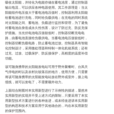
吸收太阳能，并转化为电能存储在蓄电池里，通过控制器
输出电流，可以供应各种电器使用。其工作原理是：当太
阳能组件电压值大于蓄电池电压值时，控制器利用太阳能
给蓄电池进行充电，同时给负载供电；在充电的同时系统
对太阳能之间、蓄电池、负载进行监控和管理，为了避免
对蓄电池自身造成永久性伤害，设计了防过充、防反充保
护措施。当光伏电池电压值较低时，控制器切断充电电
路，由蓄电池直接给负载供电。当蓄电池电压值较低时，
控制器切断负载电路，防止蓄电池过放。控制器具有智能
化控制设计，采用微处理器和特制一体化机箱系统；还有
过充、过放、过载保护、防反接保护，高精度的温度补偿
功能。
该可随身携带的太阳能发电站可用于野外聚餐时、台风天
气停电的时以及农村比较落后的地方，使用方便，只需要
将该可随身携带的太阳能发电站放在野外或室外，接上电
缆线，就可以发电了，不需要额外动力。
上面结合附图对本实用新型进行了示例性的描述，显然本
实用新型的实现并不受上述方式的限制，只要采用了本实
用新型技术方案进行的各种改进，或未经改进讲本实用新
型的构思和技术方案应用于其他场合的，均在本实用新型
的保护范围内。