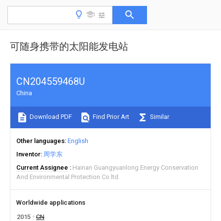
可随身携带的太阳能发电站
CN204559468U
China
Download PDF
Find Prior Art
Similar
Other languages
English
Inventor
周学东
Current Assignee
Hainan Guangyuanlong Energy Conservation
And Environmental Protection Co ltd
Worldwide applications
2015
CN