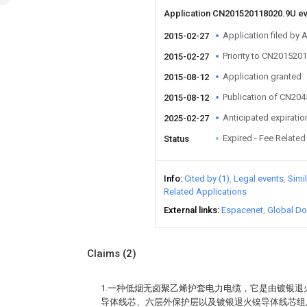
Application CN201520118020.9U e
Application filed by 
2015-02-27
Priority to CN201520
2015-02-27
Application granted
2015-08-12
Publication of CN20
2015-08-12
Anticipated expiratio
2025-02-27
Expired - Fee Related
Status
Info
Cited by (1)
Legal events
Simi
Related Applications
External links
Espacenet
Global Do
Claims
(2)
1.一种低烟无卤聚乙烯护套电力电缆，它是由镀银
导体线芯、六层外保护层以及镀银退火镍导体线芯组