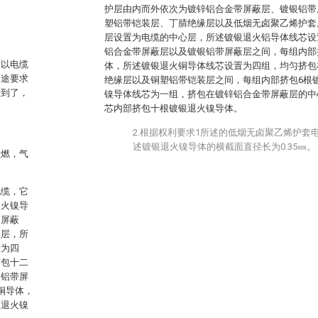
护层由内而外依次为镀锌铝合金带屏蔽层、镀银铝带
塑铝带铠装层、丁腈绝缘层以及低烟无卤聚乙烯护套
层设置为电缆的中心层，所述镀银退火铝导体线芯设
铝合金带屏蔽层以及镀银铝带屏蔽层之间，每组内部
所以电缆
体，所述镀银退火铜导体线芯设置为四组，均匀挤包
用途要求
绝缘层以及铜塑铝带铠装层之间，每组内部挤包6根
达到了，
镍导体线芯为一组，挤包在镀锌铝合金带屏蔽层的中
芯内部挤包十根镀银退火镍导体。
2.根据权利要求1所述的低烟无卤聚乙烯护套
述镀银退火镍导体的横截面直径长为0.35㎜。
阻燃，气
电缆，它
退火镍导
带屏蔽
套层，所
置为四
挤包十二
银铝带屏
铜导体，
银退火镍