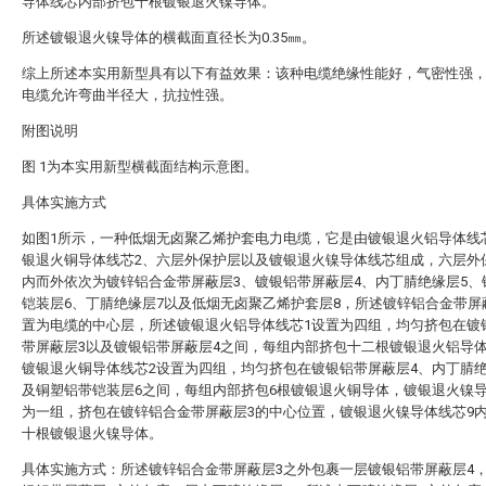
导体线芯内部挤包十根镀银退火镍导体。
所述镀银退火镍导体的横截面直径长为0.35㎜。
综上所述本实用新型具有以下有益效果：该种电缆绝缘性能好，气密性强
电缆允许弯曲半径大，抗拉性强。
附图说明
图 1为本实用新型横截面结构示意图。
具体实施方式
如图1所示，一种低烟无卤聚乙烯护套电力电缆，它是由镀银退火铝导体线
银退火铜导体线芯2、六层外保护层以及镀银退火镍导体线芯组成，六层外
内而外依次为镀锌铝合金带屏蔽层3、镀银铝带屏蔽层4、内丁腈绝缘层5、
铠装层6、丁腈绝缘层7以及低烟无卤聚乙烯护套层8，所述镀锌铝合金带屏
置为电缆的中心层，所述镀银退火铝导体线芯1设置为四组，均匀挤包在镀
带屏蔽层3以及镀银铝带屏蔽层4之间，每组内部挤包十二根镀银退火铝导
镀银退火铜导体线芯2设置为四组，均匀挤包在镀银铝带屏蔽层4、内丁腈绝
及铜塑铝带铠装层6之间，每组内部挤包6根镀银退火铜导体，镀银退火镍导
为一组，挤包在镀锌铝合金带屏蔽层3的中心位置，镀银退火镍导体线芯9
十根镀银退火镍导体。
具体实施方式：所述镀锌铝合金带屏蔽层3之外包裹一层镀银铝带屏蔽层4