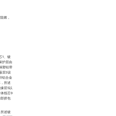
，阻燃，
芯1、镀
保护层由
铜塑铝带
蔽层3设
锌铝合金
体，所述
缘层5以
体线芯9
内部挤包
，所述镀