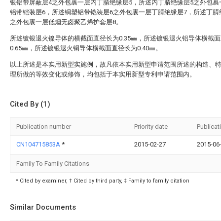
银铝带屏蔽层4之外包裹一层内丁腈绝缘层5，所述内丁腈绝缘层5之外包裹
铝带铠装层6，所述铜塑铝带铠装层6之外包裹一层丁腈绝缘层7，所述丁腈
之外包裹一层低烟无卤聚乙烯护套层8。
所述镀银退火镍导体的横截面直径长为0.35㎜，所述镀银退火铝导体横截
0.65㎜，所述镀银退火铜导体横截面直径长为0.40㎜。
以上所述是本实用新型实施例，故凡依本实用新型申请范围所述的构造、
理所做的等效变化或修饰，均包括于本实用新型专利申请范围内。
Cited By (1)
Publication number
Priority date
Publicat
CN104715853A
*
2015-02-27
2015-06
Family To Family Citations
* Cited by examiner, † Cited by third party, ‡ Family to family citation
Similar Documents