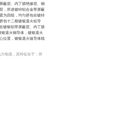
屏蔽层、内丁腈绝缘层、铜
层，所述镀锌铝合金带屏蔽
置为四组，均匀挤包在镀锌
挤包十二根镀银退火铝导
在镀银铝带屏蔽层、内丁腈
镀银退火铜导体，镀银退火
心位置，镀银退火镍导体线
电力电缆，其特征在于：所