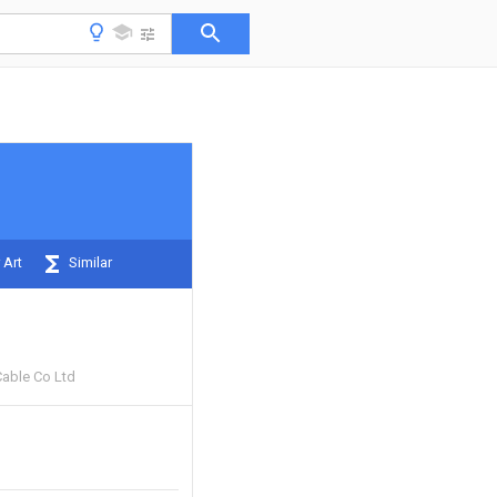
 Art
Similar
Cable Co Ltd