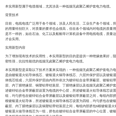
本实用新型属于电缆领域，尤其涉及一种低烟无卤聚乙烯护套电力电缆。
背景技术
目前，电线电缆广泛用于各个领域，涉及人民生活、工业生产各个领域，
的用量特别巨大，对质量的要求也会很高，但在各个领域内对电缆的质量
是不一样的，如在石油、化工以及船舶等计算机设备中用电线电缆，质量
才会实用。
实用新型内容
为了增加现有技术的实用性，本实用新型的目的是提供一种绝缘效果好，
密性强，抗拉性能优的低烟无卤聚乙烯护套电力电缆。
本实用新型是采取以下技术方案来实现的：一种低烟无卤聚乙烯护套电力
是由镀银退火铝导体线芯、镀银退火铜导体线芯、六层外保护层以及镀银
体线芯组成，六层外保护层由内而外依次为镀锌铝合金带屏蔽层、镀银铝
层、内丁腈绝缘层、铜塑铝带铠装层、丁腈绝缘层以及低烟无卤聚乙烯护
述镀锌铝合金带屏蔽层设置为电缆的中心层，所述镀银退火铝导体线芯设
组，均匀挤包在镀锌铝合金带屏蔽层以及镀银铝带屏蔽层之间，每组内部
根镀银退火铝导体，所述镀银退火铜导体线芯设置为四组，均匀挤包在镀
蔽层、内丁腈绝缘层以及铜塑铝带铠装层之间，每组内部挤包6根镀银退火
镀银退火镍导体线芯为一组，挤包在镀锌铝合金带屏蔽层的中心位置，镀