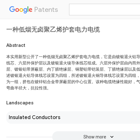
Patents
一种低烟无卤聚乙烯护套电力电缆
Abstract
本实用新型公开了一种低烟无卤聚乙烯护套电力电缆，它是由镀银退火铝
线芯、六层外保护层以及镀银退火镍导体线芯组成。六层外保护层由内而
层、镀银铝带屏蔽层、内丁腈绝缘层、铜塑铝带铠装层、丁腈绝缘层以及
述镀银退火铝导体线芯设置为四组，所述镀银退火铜导体线芯设置为四组
为一组，挤包在镀锌铝合金带屏蔽层的中心位置。该种电缆绝缘性能好，
弯曲半径大，抗拉性强。
Landscapes
Insulated Conductors
Show more