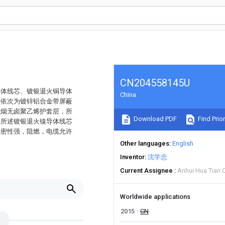
CN204558145U
导体线芯、镀银退火铜导体
China
外依次为镀锌铝合金带屏蔽
低烟无卤聚乙烯护套层，所
Download PDF
Find Prior
，所述镀银退火镍导体线芯
气密性强，阻燃，电缆允许
Other languages
English
Inventor
沈学忠
Current Assignee
Anhui Hua Tian 
Worldwide applications
2015
CN