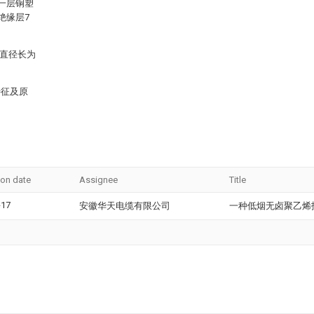
一层铜塑
绝缘层7
面直径长为
特征及原
ion date
Assignee
Title
-17
安徽华天电缆有限公司
一种低烟无卤聚乙烯