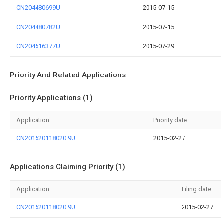
CN204480699U
2015-07-15
CN204480782U
2015-07-15
CN204516377U
2015-07-29
Priority And Related Applications
Priority Applications (1)
Application
Priority date
CN201520118020.9U
2015-02-27
Applications Claiming Priority (1)
Application
Filing date
CN201520118020.9U
2015-02-27