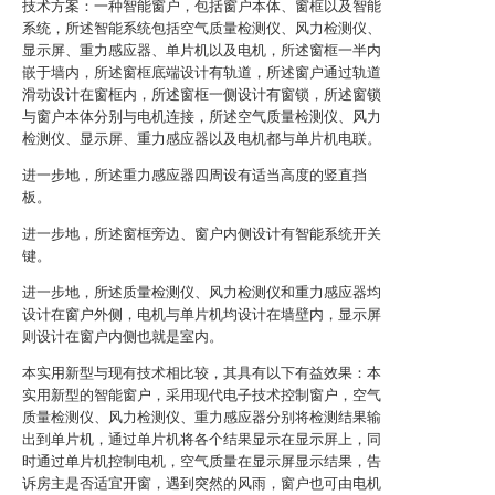
技术方案：一种智能窗户，包括窗户本体、窗框以及智能
系统，所述智能系统包括空气质量检测仪、风力检测仪、
显示屏、重力感应器、单片机以及电机，所述窗框一半内
嵌于墙内，所述窗框底端设计有轨道，所述窗户通过轨道
滑动设计在窗框内，所述窗框一侧设计有窗锁，所述窗锁
与窗户本体分别与电机连接，所述空气质量检测仪、风力
检测仪、显示屏、重力感应器以及电机都与单片机电联。
进一步地，所述重力感应器四周设有适当高度的竖直挡
板。
进一步地，所述窗框旁边、窗户内侧设计有智能系统开关
键。
进一步地，所述质量检测仪、风力检测仪和重力感应器均
设计在窗户外侧，电机与单片机均设计在墙壁内，显示屏
则设计在窗户内侧也就是室内。
本实用新型与现有技术相比较，其具有以下有益效果：本
实用新型的智能窗户，采用现代电子技术控制窗户，空气
质量检测仪、风力检测仪、重力感应器分别将检测结果输
出到单片机，通过单片机将各个结果显示在显示屏上，同
时通过单片机控制电机，空气质量在显示屏显示结果，告
诉房主是否适宜开窗，遇到突然的风雨，窗户也可由电机