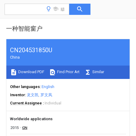
一种智能窗户
CN204531850U
China
Download PDF
Find Prior Art
Similar
Other languages
English
Inventor
龙文凯
罗文凤
Current Assignee
Individual
Worldwide applications
2015
CN