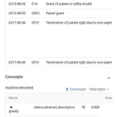
2015-08-05
C14
Grant of patent or utility model
2015-08-05
GR01
Patent grant
2017-06-06
CF01
Termination of patent right due to non-payment
2017-06-06
CF01
Termination of patent right due to non-payment
Concepts
machine-extracted
Download
Filter table
Name
Image
claims,abstract,description
18
0.000
gravity