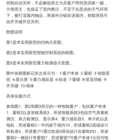
控制自动关闭，不必麻烦房主为关窗户而特意回家一趟，
方便房主，也保证了室内整洁，不至于在恶劣的天气环境
下，被打湿屋内物品，将屋外沙砾吹进屋内，智能系统可
由开关键开启关闭。
附图说明
图1是本实用新型的结构示意图。
图2是本实用新型智能控制系统的框图。
图3是本实用新型重力检测器示意图。
图中各附图标记依次表示为：1-窗户本体 2-窗框 3-智能系
统 4-显示屏 5-重力感应器 6-轨道 7-窗锁 8-竖直挡板 9-
开关键 10-墙体
具体实施方式
参阅图1、图2和图3所示的一种智能窗户，包括窗户本体
1、窗框2以及智能系统3，所述智能系统3包括空气质量检
测仪、风力检测仪、显示屏4、重力感应器5、单片机以及
电机，所述窗框2一半内嵌于墙内10，所述窗框2底端设计
有轨道6，所述窗户1通过轨道6滑动设计在窗框内2，所述
窗框2一侧设计有窗锁7，所述窗锁7与窗户本体1分别与电