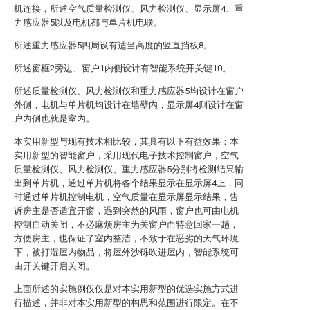
机连接，所述空气质量检测仪、风力检测仪、显示屏4、重
力感应器5以及电机都与单片机电联。
所述重力感应器5四周设有适当高度的竖直挡板8。
所述窗框2旁边、窗户1内侧设计有智能系统开关键10。
所述质量检测仪、风力检测仪和重力感应器5均设计在窗户
外侧，电机与单片机均设计在墙壁内，显示屏4则设计在窗
户内侧也就是室内。
本实用新型与现有技术相比较，其具有以下有益效果：本
实用新型的智能窗户，采用现代电子技术控制窗户，空气
质量检测仪、风力检测仪、重力感应器5分别将检测结果输
出到单片机，通过单片机将各个结果显示在显示屏4上，同
时通过单片机控制电机，空气质量在显示屏显示结果，告
诉房主是否适宜开窗，遇到突然的风雨，窗户也可由电机
控制自动关闭，不必麻烦房主为关窗户而特意回家一趟，
方便房主，也保证了室内整洁，不致于在恶劣的天气环境
下，被打湿屋内物品，将屋外沙砾吹进屋内，智能系统可
由开关键开启关闭。
上面所述的实施例仅仅是对本实用新型的优选实施方式进
行描述，并非对本实用新型的构思和范围进行限定。在不