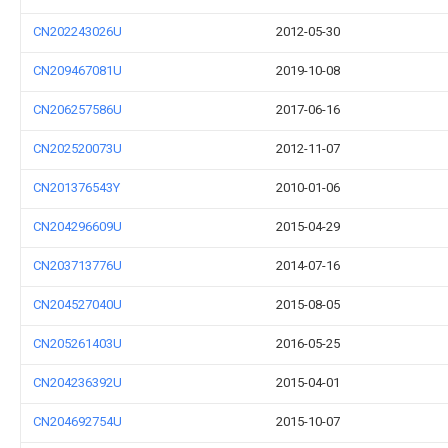
CN202243026U
2012-05-30
CN209467081U
2019-10-08
CN206257586U
2017-06-16
CN202520073U
2012-11-07
CN201376543Y
2010-01-06
CN204296609U
2015-04-29
CN203713776U
2014-07-16
CN204527040U
2015-08-05
CN205261403U
2016-05-25
CN204236392U
2015-04-01
CN204692754U
2015-10-07