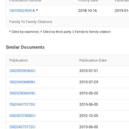
Publication number
Priority date
Publicat
CN109229041A
*
2018-10-16
2019-01
Family To Family Citations
* Cited by examiner, † Cited by third party, ‡ Family to family citation
Similar Documents
Publication
Publication Date
CN203093963U
2013-07-31
CN204506808U
2015-07-29
CN202806639U
2013-03-20
CN204375173U
2015-06-03
CN202574382U
2012-12-05
CN204375172U
2015-06-03