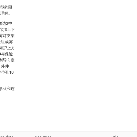
新型的限
易理解。
裙边2中
雾灯3上下
雾灯支架
上组成雾
形框7上方
4与保险
到导向定
向外伸
位孔10
形状和连