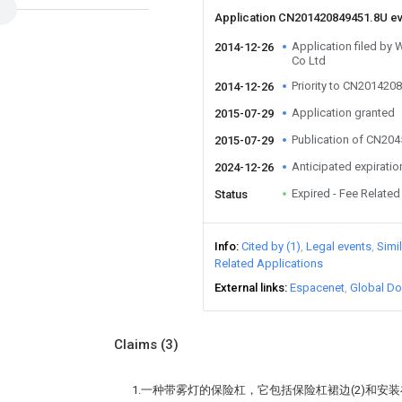
Application CN201420849451.8U e
Application filed 
2014-12-26
Co Ltd
Priority to CN201420
2014-12-26
Application granted
2015-07-29
Publication of CN20
2015-07-29
Anticipated expiratio
2024-12-26
Expired - Fee Related
Status
Info
Cited by (1)
Legal events
Simi
Related Applications
External links
Espacenet
Global Do
Claims
(3)
1.一种带雾灯的保险杠，它包括保险杠裙边(2)和安