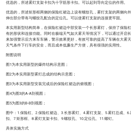
优选的，所述雾灯支架卡扣为十字筋形卡扣。可以起到导向定位的作用。
优选的，所述矩形框两侧的保险杠裙边上设有螺纹孔，雾灯支架的两侧向
伸出部分带有与螺纹孔配合的定位孔。可以使雾灯支架的连接更牢固。
本实用新型结构简单，在保险杠裙边中部安装一个长形雾灯，保持了保险
有的形状和连接功能。同时在极端天气如大雾天等情况下，可以通过开启
来加强警示后方来车车辆，警示效果更好，有效可靠的提高了车辆在大雾
天气条件下行车的安全，而且成本低廉生产方便，具有很强的实用性。
附图说明
图1为本实用新型的爆炸结构示意图；
图2为本实用新型雾灯总成的结构示意图；
图3为本实用新型安装完成后的保险杠裙边的俯视图；
图4为图3的A-A剖视图；
图5为图3的B-B剖视图；
图中：1.保险杠、2.保险杠裙边、3.长形雾灯、4.雾灯支架、5.雾灯总成、6
扣、7.矩形框、8.雾灯支架卡扣、9.螺纹孔、10.定位孔、11.螺钉。
具体实施方式