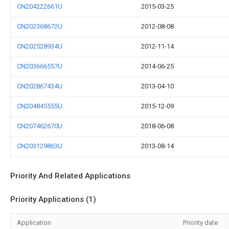
CN204222661U
2015-03-25
CN202368672U
2012-08-08
CN202528934U
2012-11-14
CN203666557U
2014-06-25
CN202867434U
2013-04-10
CN204845555U
2015-12-09
CN207462670U
2018-06-08
CN203129863U
2013-08-14
Priority And Related Applications
Priority Applications (1)
Application
Priority date