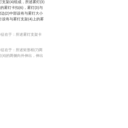
灯支架(4)组成，所述雾灯(3)
雾灯卡扣(6)，雾灯(3)与
裙边(2)中部设有与雾灯大小
上方设有与雾灯支架(4)上的雾
特征在于：所述雾灯支架卡
征在于：所述矩形框(7)两
架(4)的两侧向外伸出，伸出