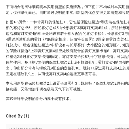
下面结合附图详细说明本实用新型的实施情况，但它们并不构成对本实用
定，仅作举例而已。同时通过说明使本实用新型的优点变得更加清楚和容
如图1-5所示：一种带雾灯的保险杠1，它包括保险杠裙边2和安装在保险杠
部的雾灯总成5。所述雾灯总成5由长形雾灯3和雾灯支架4组成，所述长形
边沿和雾灯支架4的相应处均设有若干相互配合的雾灯卡扣6，长形雾灯3与
4通过所述配合的雾灯卡扣6固定相连，从而将长形雾灯3固定在雾灯支架4
灯总成5。所述保险杠裙边2中部设有与长形雾灯3大小配合的矩形框7，矩
的保险杠裙边2上和雾灯支架4相应处设有配合的雾灯支架卡扣8，雾灯支架
杠裙边2通过雾灯支架卡扣8固定。雾灯支架卡扣8为十字筋形卡扣，可以起
位的作用。矩形框7两侧的保险杠裙边2上设有螺纹孔9，雾灯支架4的两侧
出，伸出部分带有与螺纹孔9配合的定位孔10。螺钉11穿过雾灯支架4上的定
固定在螺纹孔9上，从而使雾灯支架4的连接更牢固可靠。
本实用新型在保险杠裙边2上设置长形雾灯3，既保持了保险杠裙边2原有的
接功能，又能增加车辆在极端天气下的可视性。
其它未详细说明的部分均属于现有技术。
Cited By (1)