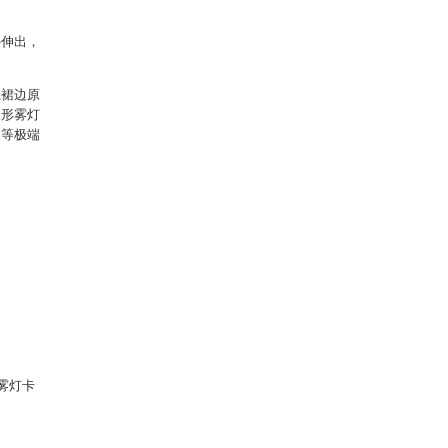
外伸出，
杠裙边原
长形雾灯
天等极端
.雾灯卡