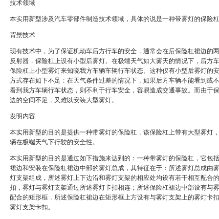
技术领域
本实用新型涉及汽车零部件制造技术领域，具体的说是一种带雾灯的保险
背景技术
现有技术中，为了保证机动车后方行车的安全，通常会在后保险杠裙边的
反射器，保险杠上设有小型后雾灯。在极端天气如大雾天的情况下，后方
保险杠上小型雾灯来知晓我方车辆车辆行车状态。这种仅有小型后雾灯的
方式存在如下不足：在天气条件过差的情况下，如果后方车辆不能看到或
看到我方车辆行车状态，则不利于行车安全，容易造成交通事故。而由于
边的空间不足，又难以安装大型雾灯。
发明内容
本实用新型的目的是提供一种带雾灯的保险杠，该保险杠上带有大型雾灯
辆在极端天气下行驶的安全性。
本实用新型的目的是通过如下措施来达到的：一种带雾灯的保险杠，它包
裙边和安装在保险杠裙边中部的雾灯总成，其特征在于：所述雾灯总成由
灯支架组成，所述雾灯上下边沿和雾灯支架的相应处均设有若干相互配合
扣，雾灯与雾灯支架通过所述雾灯卡扣相连；所述保险杠裙边中部设有与
配合的矩形框，所述保险杠裙边在矩形框上方设有与雾灯支架上的雾灯卡
雾灯支架卡扣。