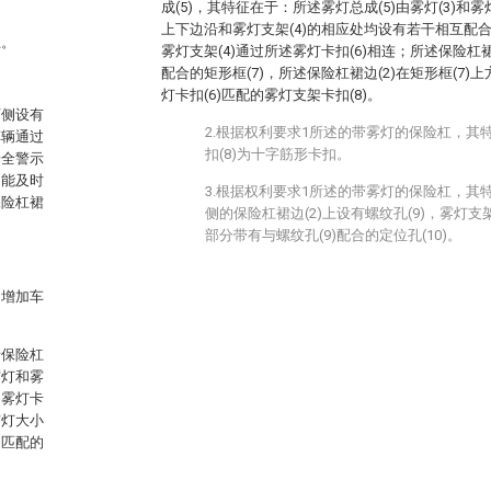
成(5)，其特征在于：所述雾灯总成(5)由雾灯(3)和雾
上下边沿和雾灯支架(4)的相应处均设有若干相互配合的
杠。
雾灯支架(4)通过所述雾灯卡扣(6)相连；所述保险杠
配合的矩形框(7)，所述保险杠裙边(2)在矩形框(7)
灯卡扣(6)匹配的雾灯支架卡扣(8)。
两侧设有
2.根据权利要求1所述的带雾灯的保险杠，其
车辆通过
扣(8)为十字筋形卡扣。
安全警示
不能及时
3.根据权利要求1所述的带雾灯的保险杠，其特
保险杠裙
侧的保险杠裙边(2)上设有螺纹孔(9)，雾灯支
部分带有与螺纹孔(9)配合的定位孔(10)。
，增加车
括保险杠
雾灯和雾
的雾灯卡
雾灯大小
扣匹配的