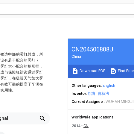
CN204506808U
杠裙边中部的雾灯总成，所
China
处设有若干配合的雾灯卡
与雾灯大小配合的矩形框，
Download PDF
Find Prior
总成与保险杠裙边通过雾灯
形雾灯，在极端天气如大雾
，有效可靠的提高了车辆在
Other languages
English
的实用性。
Inventor
姚青
曹秋法
Current Assignee
WUHAN MINGJIE
Worldwide applications
gnal
2014
CN