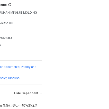
vents
by WUHAN MINGJIE MOLDING
849451.8U
4506808U
n
lar documents
Priority and
ssier
Discuss
Hide Dependent
装在保险杠裙边中部的雾灯总